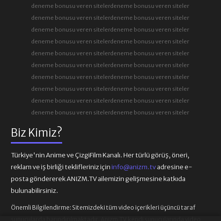
deneme bonusu veren siteler
deneme bonusu veren siteler
deneme bonusu veren siteler
deneme bonusu veren siteler
deneme bonusu veren siteler
deneme bonusu veren siteler
deneme bonusu veren siteler
deneme bonusu veren siteler
deneme bonusu veren siteler
deneme bonusu veren siteler
deneme bonusu veren siteler
deneme bonusu veren siteler
deneme bonusu veren siteler
deneme bonusu veren siteler
deneme bonusu veren siteler
deneme bonusu veren siteler
deneme bonusu veren siteler
deneme bonusu veren siteler
deneme bonusu veren siteler
deneme bonusu veren siteler
Biz Kimiz?
Türkiye'nin Anime ve ÇizgiFilm Kanalı. Her türlü görüş, öneri,
reklam ve iş birliği teklifleriniz için
info@anizm.tv
adresine e-
posta göndererek ANIZM.TV ailemizin gelişmesine katkıda
bulunabilirsiniz.
Önemli Bilgilendirme:
Sitemizdeki tüm video içerikleri üçüncü taraf
sunucularda barındırılmaktadır. Anizm.TV kendi sunucularında video