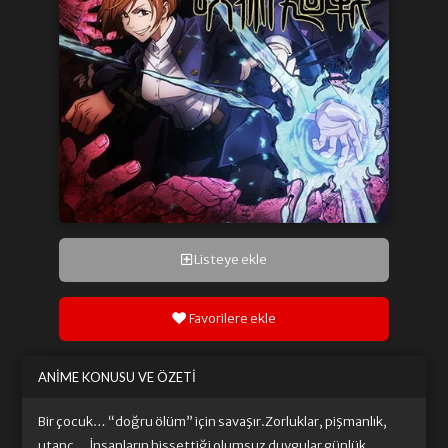
Listeye ekle
Favorilere ekle
ANIME KONUSU VE ÖZETI
Bir çocuk… “doğru ölüm” için savaşır.Zorluklar, pişmanlık,
utanç… İnsanların hissettiği olumsuz duygular günlük