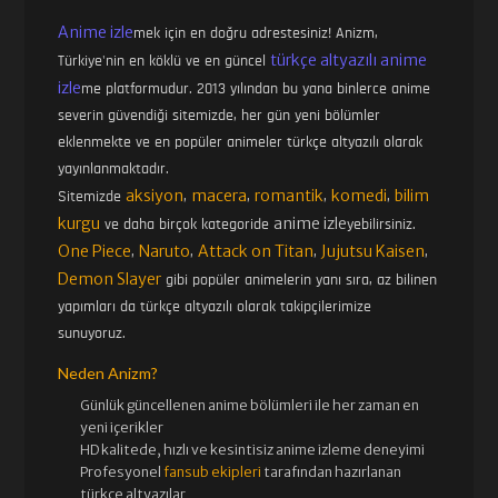
Anime izle
mek için en doğru adrestesiniz! Anizm,
türkçe altyazılı anime
Türkiye'nin en köklü ve en güncel
izle
me platformudur. 2013 yılından bu yana binlerce anime
severin güvendiği sitemizde, her gün yeni bölümler
eklenmekte ve en popüler animeler türkçe altyazılı olarak
yayınlanmaktadır.
aksiyon
macera
romantik
komedi
bilim
Sitemizde
,
,
,
,
kurgu
anime izle
ve daha birçok kategoride
yebilirsiniz.
One Piece
Naruto
Attack on Titan
Jujutsu Kaisen
,
,
,
,
Demon Slayer
gibi popüler animelerin yanı sıra, az bilinen
yapımları da türkçe altyazılı olarak takipçilerimize
sunuyoruz.
Neden Anizm?
Günlük güncellenen
anime bölümleri ile her zaman en
yeni içerikler
HD kalitede, hızlı ve kesintisiz
anime izle
me deneyimi
Profesyonel
fansub ekipleri
tarafından hazırlanan
türkçe altyazılar