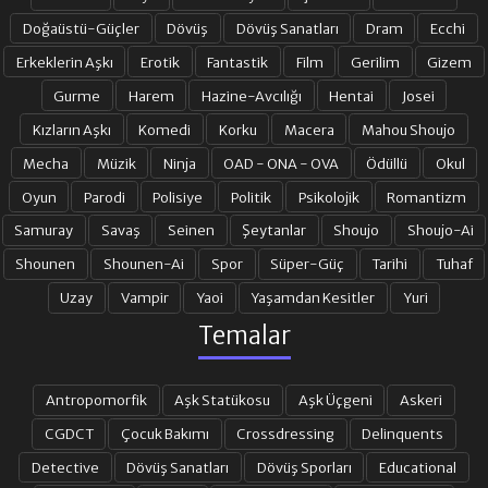
Doğaüstü-Güçler
Dövüş
Dövüş Sanatları
Dram
Ecchi
Erkeklerin Aşkı
Erotik
Fantastik
Film
Gerilim
Gizem
21. BÖLÜM
22. BÖLÜM
Gurme
Harem
Hazine-Avcılığı
Hentai
Josei
Kızların Aşkı
Komedi
Korku
Macera
Mahou Shoujo
23. BÖLÜM
24. BÖLÜM FINAL
Mecha
Müzik
Ninja
OAD - ONA - OVA
Ödüllü
Okul
Oyun
Parodi
Polisiye
Politik
Psikolojik
Romantizm
Samuray
Savaş
Seinen
Şeytanlar
Shoujo
Shoujo-Ai
Shounen
Shounen-Ai
Spor
Süper-Güç
Tarihi
Tuhaf
Uzay
Vampir
Yaoi
Yaşamdan Kesitler
Yuri
Temalar
Antropomorfik
Aşk Statükosu
Aşk Üçgeni
Askeri
CGDCT
Çocuk Bakımı
Crossdressing
Delinquents
Detective
Dövüş Sanatları
Dövüş Sporları
Educational