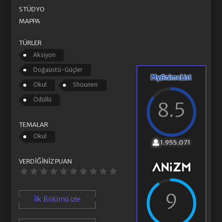
STÜDYO
MAPPA
TÜRLER
Aksiyon
Doğaüstü-Güçler
Okul
Shounen
Ödüllü
8.5
TEMALAR
Okul
1.955.071
VERDIĞINIZ PUAN
9
İlk Bölümü izle