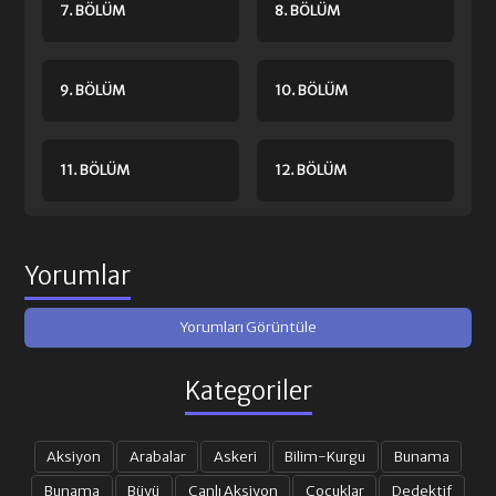
7. BÖLÜM
8. BÖLÜM
9. BÖLÜM
10. BÖLÜM
11. BÖLÜM
12. BÖLÜM
13. BÖLÜM
14. BÖLÜM
Yorumlar
Yorumları Görüntüle
15. BÖLÜM
16. BÖLÜM
Kategoriler
17. BÖLÜM
18. BÖLÜM
Aksiyon
Arabalar
Askeri
Bilim-Kurgu
Bunama
19. BÖLÜM
20. BÖLÜM
Bunama
Büyü
Canlı Aksiyon
Çocuklar
Dedektif