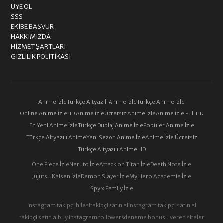
ÜYE OL
SSS
EKIBE BAŞVUR
HAKKIMIZDA
HIZMET ŞARTLARI
GIZLILIK POLITIKASI
Anime İzle
Türkçe Altyazılı Anime İzle
Türkçe Anime İzle
Online Anime İzle
HD Anime İzle
Ücretsiz Anime İzle
Anime İzle Full HD
En Yeni Anime İzle
Türkçe Dublaj Anime İzle
Popüler Anime İzle
Türkçe Altyazılı Anime
Yeni Sezon Anime İzle
Anime İzle Ücretsiz
Türkçe Altyazılı Anime HD
One Piece İzle
Naruto İzle
Attack on Titan İzle
Death Note İzle
Jujutsu Kaisen İzle
Demon Slayer İzle
My Hero Academia İzle
Spy x Family İzle
instagram takipçi hilesi
takipçi satın al
instagram takipçi satın al
takipçi satın al
buy instagram followers
deneme bonusu veren siteler