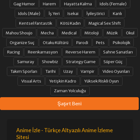
Gag Humor
Harem
Hayatta Kalma
Idols (Female)
Idols (Male)
İş Yeri
Isekai
İyileştirici
Kanlı
Kentsel Fantastik
Kötü Kadın
Magical Sex Shift
Mahou Shoujo
Mecha
Medical
Mitoloji
Müzik
Okul
Organize Suç
Otaku Kültürü
Parodi
Pets
Psikolojik
Racing
Reenkarnasyon
Reverse Harem
Sahne Sanatları
Samuray
Showbiz
Strategy Game
Süper Güç
Takım Sporları
Tarihi
Uzay
Vampir
Video Oyunları
Visual Arts
Yetişkin Kadro
Yüksek Riskli Oyun
Zaman Yolculuğu
Şaşırt Beni
Anime İzle - Türkçe Altyazılı Anime İzleme
Sitesi