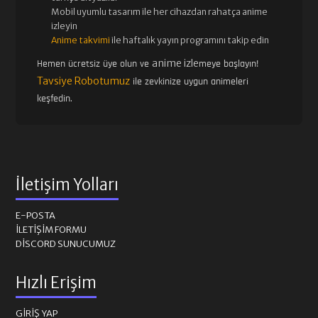
Mobil uyumlu tasarım ile her cihazdan rahatça anime
izleyin
Anime takvimi
ile haftalık yayın programını takip edin
anime izle
Hemen ücretsiz üye olun ve
meye başlayın!
Tavsiye Robotumuz
ile zevkinize uygun animeleri
keşfedin.
İletişim Yolları
E-POSTA
İLETIŞIM FORMU
DISCORD SUNUCUMUZ
Hızlı Erişim
GIRIŞ YAP