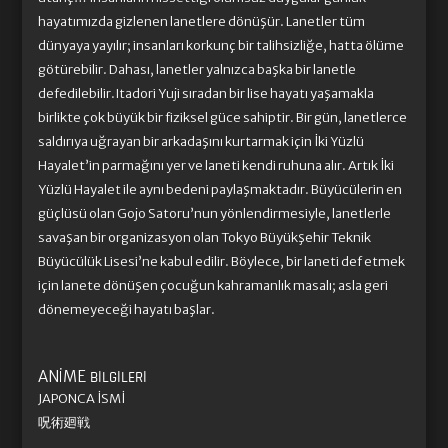
hayatımızda gizlenen lanetlere dönüşür. Lanetler tüm
dünyaya yayılır; insanları korkunç bir talihsizliğe, hatta ölüme
götürebilir. Dahası, lanetler yalnızca başka bir lanetle
defedilebilir.Itadori Yuji sıradan bir lise hayatı yaşamakla
birlikte çok büyük bir fiziksel güce sahiptir. Bir gün, lanetlerce
saldırıya uğrayan bir arkadaşını kurtarmak için İki Yüzlü
Hayalet’in parmağını yer ve laneti kendi ruhuna alır. Artık İki
Yüzlü Hayalet ile aynı bedeni paylaşmaktadır. Büyücülerin en
güçlüsü olan Gojo Satoru’nun yönlendirmesiyle, lanetlerle
savaşan bir organizasyon olan Tokyo Büyükşehir Teknik
Büyücülük Lisesi’ne kabul edilir. Böylece, bir laneti def etmek
için lanete dönüşen çocuğun kahramanlık masalı; asla geri
dönemeyeceği hayatı başlar.
ANIME
BILGILERI
JAPONCA İSMI
呪術廻戦