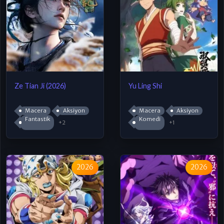
Ze Tian Ji (2026)
Yu Ling Shi
Macera
Aksiyon
Macera
Aksiyon
Fantastik
Komedi
+2
+1
2026
2026