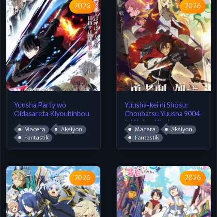
2026
2026
Yuusha Party wo
Yuusha-kei ni Shosu:
Oidasareta Kiyoubinbou
Choubatsu Yuusha 9004-
tai Keimu Kiroku
Macera
Aksiyon
Macera
Aksiyon
Fantastik
Fantastik
2026
2026