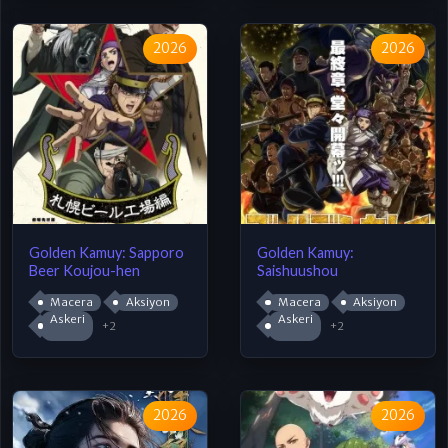
2026
2026
Golden Kamuy: Sapporo
Golden Kamuy:
Beer Koujou-hen
Saishuushou
Macera
Aksiyon
Macera
Aksiyon
Askeri
Askeri
+2
+2
2026
2026