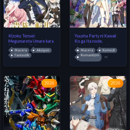
Kizoku Tensei:
Yuusha Party ni Kawaii
Megumareta Umare kara
Ko ga Ita node,
Saikyou no Chikara wo
Kokuhaku shitemita.
Macera
Aksiyon
Macera
Komedi
Eru
Fantastik
Romantizm
+1
2026
2026