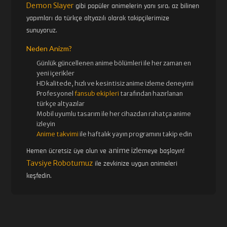
Demon Slayer
gibi popüler animelerin yanı sıra, az bilinen
yapımları da türkçe altyazılı olarak takipçilerimize
sunuyoruz.
Neden Anizm?
Günlük güncellenen
anime bölümleri ile her zaman en
yeni içerikler
HD kalitede, hızlı ve kesintisiz
anime izle
me deneyimi
Profesyonel
fansub ekipleri
tarafından hazırlanan
türkçe altyazılar
Mobil uyumlu tasarım ile her cihazdan rahatça anime
izleyin
Anime takvimi
ile haftalık yayın programını takip edin
anime izle
Hemen ücretsiz üye olun ve
meye başlayın!
Tavsiye Robotumuz
ile zevkinize uygun animeleri
keşfedin.