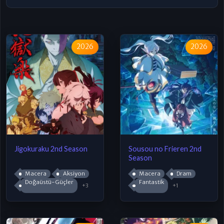
2026
2026
Jigokuraku 2nd Season
Sousou no Frieren 2nd
Season
Macera
Aksiyon
Macera
Dram
Doğaüstü-Güçler
Fantastik
+3
+1