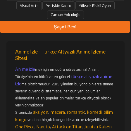
Visual Arts
Yetişkin Kadro
Yüksek Riskli Oyun
Zaman Yolculuğu
Şaşırt Beni
Anime İzle - Türkçe Altyazılı Anime İzleme
Sitesi
Anime izle
mek için en doğru adrestesiniz! Anizm,
türkçe altyazılı anime
Türkiye'nin en köklü ve en güncel
izle
me platformudur. 2013 yılından bu yana binlerce anime
severin güvendiği sitemizde, her gün yeni bölümler
eklenmekte ve en popüler animeler türkçe altyazılı olarak
yayınlanmaktadır.
aksiyon
macera
romantik
komedi
bilim
Sitemizde
,
,
,
,
kurgu
anime izle
ve daha birçok kategoride
yebilirsiniz.
One Piece
Naruto
Attack on Titan
Jujutsu Kaisen
,
,
,
,