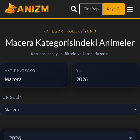
Giriş Yap
Kayıt Ol
KATEGORI KOLEKSIYONU
Macera Kategorisindeki Animeler
Kategori sec, yilini filtrele ve listeni duzenle.
AKTIF KATEGORI
YIL
Macera
2026
TUR SECIN
Macera
2026