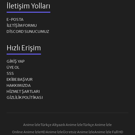
İletişim Yolları
E-POSTA
İLETIŞIM FORMU
DISCORD SUNUCUMUZ
Hızlı Erişim
GIRIŞ YAP
ÜYE OL
SSS
EKIBE BAŞVUR
HAKKIMIZDA
HIZMET ŞARTLARI
GIZLILIK POLITIKASI
Anime İzle
Türkçe Altyazılı Anime İzle
Türkçe Anime İzle
Online Anime İzle
HD Anime İzle
Ücretsiz Anime İzle
Anime İzle Full HD