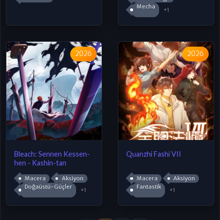
Mecha
+1
2026
2026
Bleach: Sennen Kessen-
Quanzhi Fashi VII
hen - Kashin-tan
Macera
Aksiyon
Macera
Aksiyon
Doğaüstü-Güçler
Fantastik
+1
+1