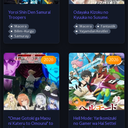
Yoroi Shin Den Samurai
Odayaka Kizoku no
Troopers
Kyuuka no Susume.
Macera
Macera
Fantastik
Bilim-Kurgu
Yaşamdan Kesitler
Samuray
2026
2026
"Omae Gotoki ga Maou
Hell Mode: Yarikomizuki
ni Kateru to Omouna" to
no Gamer wa Hai Settei