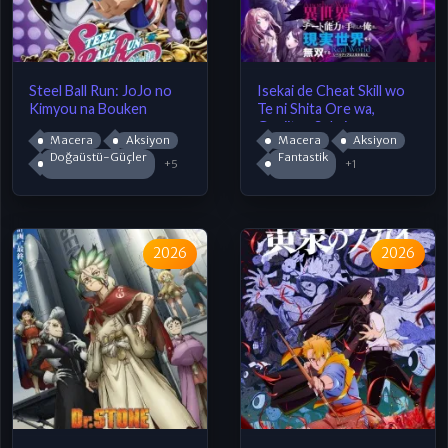
Steel Ball Run: JoJo no
Isekai de Cheat Skill wo
Kimyou na Bouken
Te ni Shita Ore wa,
Genjitsu Sekai wo mo
Macera
Aksiyon
Macera
Aksiyon
Musou Suru: Level Up wa
Doğaüstü-Güçler
Fantastik
Jinsei wo Kaeta (TV
+5
+1
Special)
2026
2026