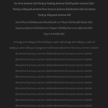
En Yeni Anime İzle
Türkçe Dublaj Anime İzle
Popüler Anime İzle
Türkçe Altyazılı Anime
Yeni Sezon Anime İzle
Anime İzle Ücretsiz
Türkçe Altyazılı Anime HD
One Piece İzle
Naruto İzle
Attack on Titan İzle
Death Note İzle
Jujutsu Kaisen İzle
Demon Slayer İzle
My Hero Academia İzle
Spy x Family İzle
instagram takipçi hilesi
takipçi satın al
instagram takipçi satın al
takipçi satın al
buy instagram followers
deneme bonusu veren siteler
deneme bonusu veren siteler
deneme bonusu veren siteler
deneme bonusu veren siteler
deneme bonusu veren siteler
deneme bonusu veren siteler
deneme bonusu veren siteler
deneme bonusu veren siteler
deneme bonusu veren siteler
deneme bonusu veren siteler
deneme bonusu veren siteler
deneme bonusu veren siteler
deneme bonusu veren siteler
deneme bonusu veren siteler
deneme bonusu veren siteler
deneme bonusu veren siteler
deneme bonusu veren siteler
deneme bonusu veren siteler
deneme bonusu veren siteler
deneme bonusu veren siteler
deneme bonusu veren siteler