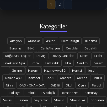
1
2
Kategoriler
Aksiyon
Arabalar
Askeri
Bilim-Kurgu
Bunama
Bunama
Büyü
Canlı Aksiyon
Çocuklar
Dedektif
Doğaüstü-Güçler
Dövüş
Dövüş Sanatları
Dram
Ecchi
Erkeklerin Aşkı
Erotik
Fantastik
Film
Gerilim
Gizem
Gurme
Harem
Hazine-Avcılığı
Hentai
Josei
Kızların Aşkı
Komedi
Korku
Macera
Mecha
Müzik
Ninja
OAD - ONA - OVA
Ödüllü
Okul
Oyun
Parodi
Polisiye
Politik
Psikolojik
Romantizm
Samuray
Savaş
Seinen
Şeytanlar
Shoujo
Shoujo-Ai
Shounen