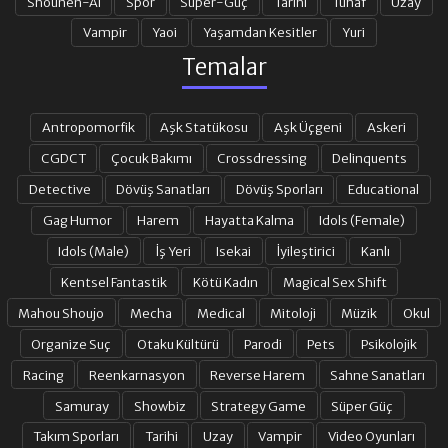
Shounen-Ai
Spor
Süper-Güç
Tarihi
Tuhaf
Uzay
Vampir
Yaoi
Yaşamdan Kesitler
Yuri
Temalar
Antropomorfik
Aşk Statükosu
Aşk Üçgeni
Askeri
CGDCT
Çocuk Bakımı
Crossdressing
Delinquents
Detective
Dövüş Sanatları
Dövüş Sporları
Educational
Gag Humor
Harem
Hayatta Kalma
Idols (Female)
Idols (Male)
İş Yeri
Isekai
İyileştirici
Kanlı
Kentsel Fantastik
Kötü Kadın
Magical Sex Shift
Mahou Shoujo
Mecha
Medical
Mitoloji
Müzik
Okul
Organize Suç
Otaku Kültürü
Parodi
Pets
Psikolojik
Racing
Reenkarnasyon
Reverse Harem
Sahne Sanatları
Samuray
Showbiz
Strategy Game
Süper Güç
Takım Sporları
Tarihi
Uzay
Vampir
Video Oyunları