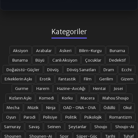
Kategoriler
Aksiyon
Arabalar
Askeri
Bilim-Kurgu
Bunama
Bunama
Büyü
Canlı Aksiyon
Çocuklar
Dedektif
Doğaüstü-Güçler
Dövüş
Dövüş Sanatları
Dram
Ecchi
Erkeklerin Aşkı
Erotik
Fantastik
Film
Gerilim
Gizem
Gurme
Harem
Hazine-Avcılığı
Hentai
Josei
Kızların Aşkı
Komedi
Korku
Macera
Mahou Shoujo
Mecha
Müzik
Ninja
OAD - ONA - OVA
Ödüllü
Okul
Oyun
Parodi
Polisiye
Politik
Psikolojik
Romantizm
Samuray
Savaş
Seinen
Şeytanlar
Shoujo
Shoujo-Ai
Shounen
Shounen-Ai
Spor
Süper-Güç
Tarihi
Tuhaf