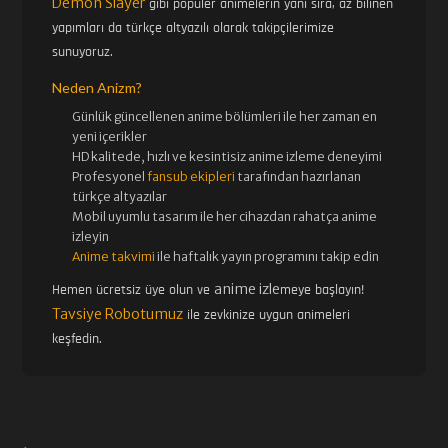
Demon Slayer
gibi popüler animelerin yanı sıra, az bilinen
yapımları da türkçe altyazılı olarak takipçilerimize
sunuyoruz.
Neden Anizm?
Günlük güncellenen
anime bölümleri ile her zaman en
yeni içerikler
HD kalitede, hızlı ve kesintisiz
anime izle
me deneyimi
Profesyonel
fansub ekipleri
tarafından hazırlanan
türkçe altyazılar
Mobil uyumlu tasarım ile her cihazdan rahatça anime
izleyin
Anime takvimi
ile haftalık yayın programını takip edin
anime izle
Hemen ücretsiz üye olun ve
meye başlayın!
Tavsiye Robotumuz
ile zevkinize uygun animeleri
keşfedin.