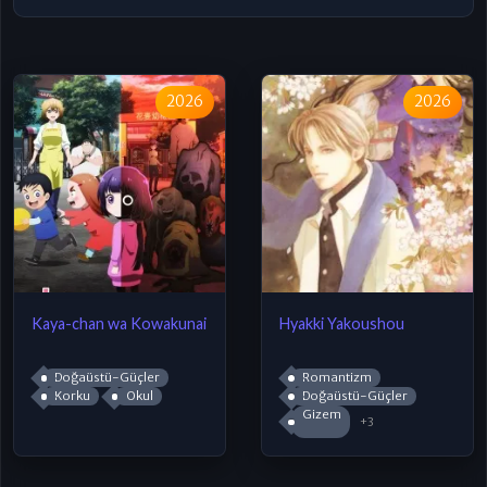
2026
2026
Kaya-chan wa Kowakunai
Hyakki Yakoushou
Doğaüstü-Güçler
Romantizm
Korku
Okul
Doğaüstü-Güçler
Gizem
+3