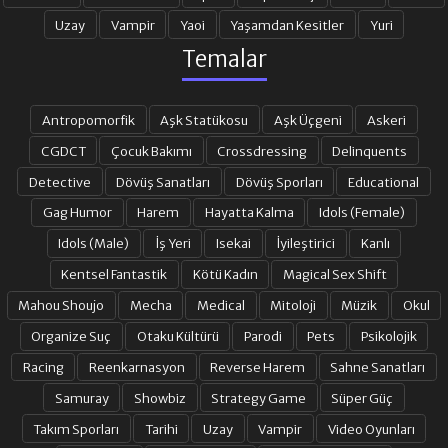
Uzay
Vampir
Yaoi
Yaşamdan Kesitler
Yuri
Temalar
Antropomorfik
Aşk Statükosu
Aşk Üçgeni
Askeri
CGDCT
Çocuk Bakımı
Crossdressing
Delinquents
Detective
Dövüş Sanatları
Dövüş Sporları
Educational
Gag Humor
Harem
Hayatta Kalma
Idols (Female)
Idols (Male)
İş Yeri
Isekai
İyileştirici
Kanlı
Kentsel Fantastik
Kötü Kadın
Magical Sex Shift
Mahou Shoujo
Mecha
Medical
Mitoloji
Müzik
Okul
Organize Suç
Otaku Kültürü
Parodi
Pets
Psikolojik
Racing
Reenkarnasyon
Reverse Harem
Sahne Sanatları
Samuray
Showbiz
Strategy Game
Süper Güç
Takım Sporları
Tarihi
Uzay
Vampir
Video Oyunları