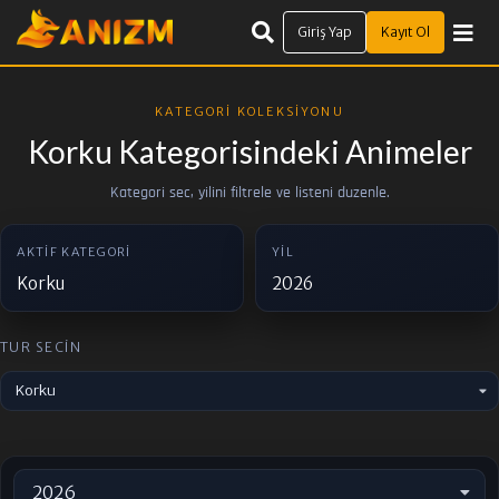
Giriş Yap
Kayıt Ol
KATEGORI KOLEKSIYONU
Korku Kategorisindeki Animeler
Kategori sec, yilini filtrele ve listeni duzenle.
AKTIF KATEGORI
YIL
Korku
2026
TUR SECIN
Korku
2026