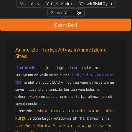
Visual Arts
Yetişkin Kadro
Yüksek Riskli Oyun
Zaman Yolculuğu
Şaşırt Beni
Anime İzle - Türkçe Altyazılı Anime İzleme
Sitesi
Anime izle
mek için en doğru adrestesiniz! Anizm,
türkçe altyazılı anime
Türkiye'nin en köklü ve en güncel
izle
me platformudur. 2013 yılından bu yana binlerce anime
severin güvendiği sitemizde, her gün yeni bölümler
eklenmekte ve en popüler animeler türkçe altyazılı olarak
yayınlanmaktadır.
aksiyon
macera
romantik
komedi
bilim
Sitemizde
,
,
,
,
kurgu
anime izle
ve daha birçok kategoride
yebilirsiniz.
One Piece
Naruto
Attack on Titan
Jujutsu Kaisen
,
,
,
,