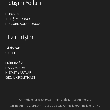
İletişim Yolları
E-POSTA
İLETIŞIM FORMU
DISCORD SUNUCUMUZ
Hızlı Erişim
GIRIŞ YAP
ÜYE OL
SSS
EKIBE BAŞVUR
HAKKIMIZDA
HIZMET ŞARTLARI
GIZLILIK POLITIKASI
Anime İzle
Türkçe Altyazılı Anime İzle
Türkçe Anime İzle
Online Anime İzle
HD Anime İzle
Ücretsiz Anime İzle
Anime İzle Full HD