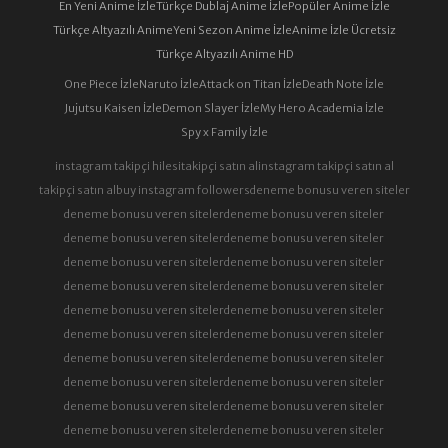
En Yeni Anime İzle
Türkçe Dublaj Anime İzle
Popüler Anime İzle
Türkçe Altyazılı Anime
Yeni Sezon Anime İzle
Anime İzle Ücretsiz
Türkçe Altyazılı Anime HD
One Piece İzle
Naruto İzle
Attack on Titan İzle
Death Note İzle
Jujutsu Kaisen İzle
Demon Slayer İzle
My Hero Academia İzle
Spy x Family İzle
instagram takipçi hilesi
takipçi satın al
instagram takipçi satın al
takipçi satın al
buy instagram followers
deneme bonusu veren siteler
deneme bonusu veren siteler
deneme bonusu veren siteler
deneme bonusu veren siteler
deneme bonusu veren siteler
deneme bonusu veren siteler
deneme bonusu veren siteler
deneme bonusu veren siteler
deneme bonusu veren siteler
deneme bonusu veren siteler
deneme bonusu veren siteler
deneme bonusu veren siteler
deneme bonusu veren siteler
deneme bonusu veren siteler
deneme bonusu veren siteler
deneme bonusu veren siteler
deneme bonusu veren siteler
deneme bonusu veren siteler
deneme bonusu veren siteler
deneme bonusu veren siteler
deneme bonusu veren siteler