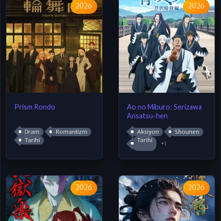
2026
2026
Prism Rondo
Ao no Miburo: Serizawa
Ansatsu-hen
Dram
Romantizm
Aksiyon
Shounen
Tarihi
Tarihi
+1
2026
2026