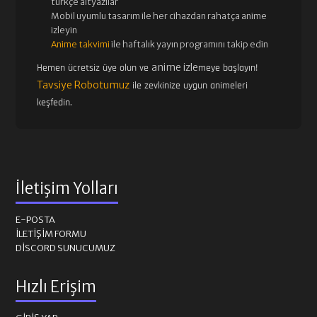
türkçe altyazılar
Mobil uyumlu tasarım ile her cihazdan rahatça anime
izleyin
Anime takvimi
ile haftalık yayın programını takip edin
anime izle
Hemen ücretsiz üye olun ve
meye başlayın!
Tavsiye Robotumuz
ile zevkinize uygun animeleri
keşfedin.
İletişim Yolları
E-POSTA
İLETIŞIM FORMU
DISCORD SUNUCUMUZ
Hızlı Erişim