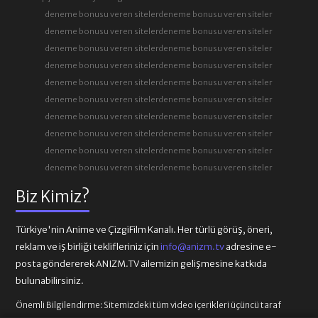
deneme bonusu veren siteler
deneme bonusu veren siteler
deneme bonusu veren siteler
deneme bonusu veren siteler
deneme bonusu veren siteler
deneme bonusu veren siteler
deneme bonusu veren siteler
deneme bonusu veren siteler
deneme bonusu veren siteler
deneme bonusu veren siteler
deneme bonusu veren siteler
deneme bonusu veren siteler
deneme bonusu veren siteler
deneme bonusu veren siteler
deneme bonusu veren siteler
deneme bonusu veren siteler
deneme bonusu veren siteler
deneme bonusu veren siteler
deneme bonusu veren siteler
deneme bonusu veren siteler
Biz Kimiz?
Türkiye'nin Anime ve ÇizgiFilm Kanalı. Her türlü görüş, öneri,
reklam ve iş birliği teklifleriniz için
info@anizm.tv
adresine e-
posta göndererek ANIZM.TV ailemizin gelişmesine katkıda
bulunabilirsiniz.
Önemli Bilgilendirme:
Sitemizdeki tüm video içerikleri üçüncü taraf