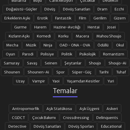
Bunama
Büyü
Canlı Aksiyon
Çocuklar
Dedektif
Doğaüstü-Güçler
Dövüş
Dövüş Sanatları
Dram
Ecchi
Erkeklerin Aşkı
Erotik
Fantastik
Film
Gerilim
Gizem
Gurme
Harem
Hazine-Avcılığı
Hentai
Josei
Kızların Aşkı
Komedi
Korku
Macera
Mahou Shoujo
Mecha
Müzik
Ninja
OAD - ONA - OVA
Ödüllü
Okul
Oyun
Parodi
Polisiye
Politik
Psikolojik
Romantizm
Samuray
Savaş
Seinen
Şeytanlar
Shoujo
Shoujo-Ai
Shounen
Shounen-Ai
Spor
Süper-Güç
Tarihi
Tuhaf
Uzay
Vampir
Yaoi
Yaşamdan Kesitler
Yuri
Temalar
Antropomorfik
Aşk Statükosu
Aşk Üçgeni
Askeri
CGDCT
Çocuk Bakımı
Crossdressing
Delinquents
Detective
Dövüş Sanatları
Dövüş Sporları
Educational