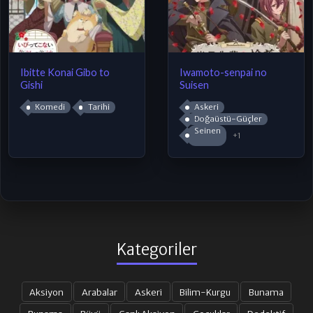
Ibitte Konai Gibo to
Iwamoto-senpai no
Gishi
Suisen
Komedi
Tarihi
Askeri
Doğaüstü-Güçler
Seinen
+1
Kategoriler
Aksiyon
Arabalar
Askeri
Bilim-Kurgu
Bunama