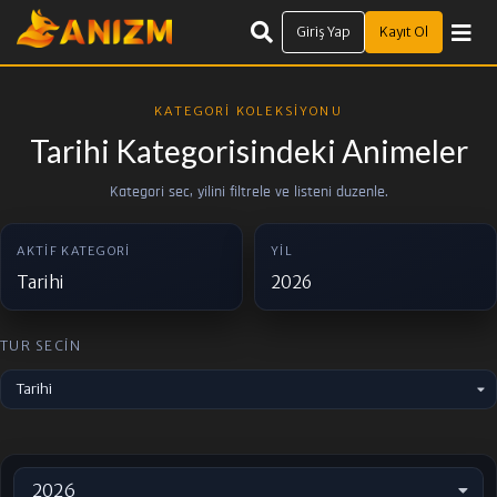
Giriş Yap
Kayıt Ol
KATEGORI KOLEKSIYONU
Tarihi Kategorisindeki Animeler
Kategori sec, yilini filtrele ve listeni duzenle.
AKTIF KATEGORI
YIL
Tarihi
2026
TUR SECIN
Tarihi
2026