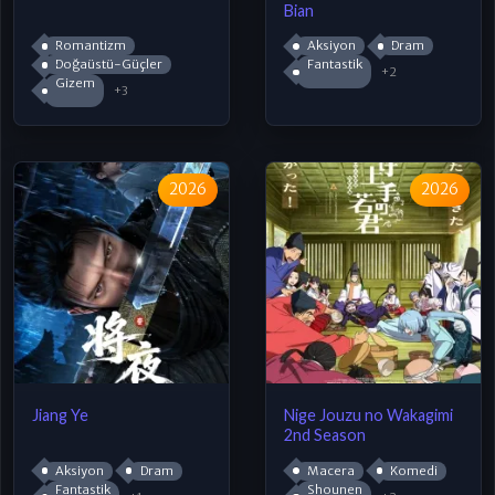
Bian
Romantizm
Aksiyon
Dram
Doğaüstü-Güçler
Fantastik
+2
Gizem
+3
2026
2026
Jiang Ye
Nige Jouzu no Wakagimi
2nd Season
Aksiyon
Dram
Macera
Komedi
Fantastik
Shounen