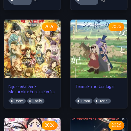
+1
+2
2026
2026
Nijusseiki Denki
Tenmaku no Jaadugar
Mokuroku: Eureka Evrika
Dram
Tarihi
Dram
Tarihi
2026
2026