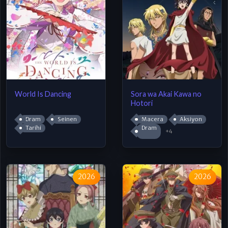
World Is Dancing
Sora wa Akai Kawa no
Hotori
Dram
Seinen
Macera
Aksiyon
Tarihi
Dram
+4
2026
2026