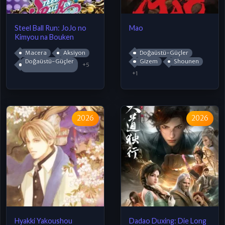
Steel Ball Run: JoJo no
Mao
Kimyou na Bouken
Macera
Aksiyon
Doğaüstü-Güçler
Doğaüstü-Güçler
Gizem
Shounen
+5
+1
2026
2026
Hyakki Yakoushou
Dadao Duxing: Die Long