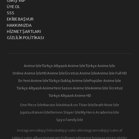
GIRIŞ YAP
ÜYE OL
SSS
EKIBE BAŞVUR
HAKKIMIZDA
HIZMET ŞARTLARI
GIZLILIK POLITIKASI
Anime İzle
Türkçe Altyazılı Anime İzle
Türkçe Anime İzle
Online Anime İzle
HD Anime İzle
Ücretsiz Anime İzle
Anime İzle Full HD
En Yeni Anime İzle
Türkçe Dublaj Anime İzle
Popüler Anime İzle
Türkçe Altyazılı Anime
Yeni Sezon Anime İzle
Anime İzle Ücretsiz
Türkçe Altyazılı Anime HD
One Piece İzle
Naruto İzle
Attack on Titan İzle
Death Note İzle
Jujutsu Kaisen İzle
Demon Slayer İzle
My Hero Academia İzle
Spy x Family İzle
instagram takipçi hilesi
takipçi satın al
instagram takipçi satın al
takipçi satın al
buy instagram followers
deneme bonusu veren siteler