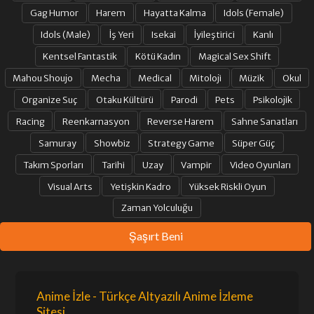
Gag Humor
Harem
Hayatta Kalma
Idols (Female)
Idols (Male)
İş Yeri
Isekai
İyileştirici
Kanlı
Kentsel Fantastik
Kötü Kadın
Magical Sex Shift
Mahou Shoujo
Mecha
Medical
Mitoloji
Müzik
Okul
Organize Suç
Otaku Kültürü
Parodi
Pets
Psikolojik
Racing
Reenkarnasyon
Reverse Harem
Sahne Sanatları
Samuray
Showbiz
Strategy Game
Süper Güç
Takım Sporları
Tarihi
Uzay
Vampir
Video Oyunları
Visual Arts
Yetişkin Kadro
Yüksek Riskli Oyun
Zaman Yolculuğu
Şaşırt Beni
Anime İzle - Türkçe Altyazılı Anime İzleme
Sitesi