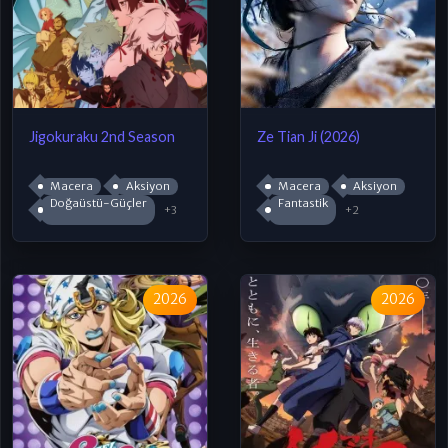
Jigokuraku 2nd Season
Ze Tian Ji (2026)
Macera
Aksiyon
Macera
Aksiyon
Doğaüstü-Güçler
Fantastik
+3
+2
2026
2026