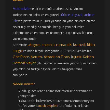
Anime izle
mek için en doğru adrestesiniz! Anizm,
türkçe altyazılı anime
Türkiye'nin en köklü ve en güncel
izle
me platformudur. 2013 yılından bu yana binlerce anime
severin güvendiği sitemizde, her gün yeni bölümler
eklenmekte ve en popüler animeler türkçe altyazılı olarak
yayınlanmaktadır.
aksiyon
macera
romantik
komedi
bilim
Sitemizde
,
,
,
,
kurgu
anime izle
ve daha birçok kategoride
yebilirsiniz.
One Piece
Naruto
Attack on Titan
Jujutsu Kaisen
,
,
,
,
Demon Slayer
gibi popüler animelerin yanı sıra, az bilinen
yapımları da türkçe altyazılı olarak takipçilerimize
sunuyoruz.
Neden Anizm?
Günlük güncellenen
anime bölümleri ile her zaman en
yeni içerikler
HD kalitede, hızlı ve kesintisiz
anime izle
me deneyimi
Profesyonel
fansub ekipleri
tarafından hazırlanan