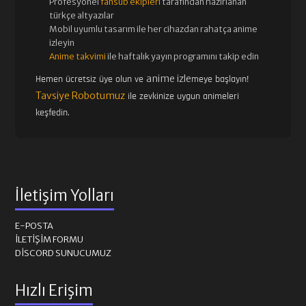
Profesyonel
fansub ekipleri
tarafından hazırlanan
türkçe altyazılar
Mobil uyumlu tasarım ile her cihazdan rahatça anime
izleyin
Anime takvimi
ile haftalık yayın programını takip edin
anime izle
Hemen ücretsiz üye olun ve
meye başlayın!
Tavsiye Robotumuz
ile zevkinize uygun animeleri
keşfedin.
İletişim Yolları
E-POSTA
İLETIŞIM FORMU
DISCORD SUNUCUMUZ
Hızlı Erişim