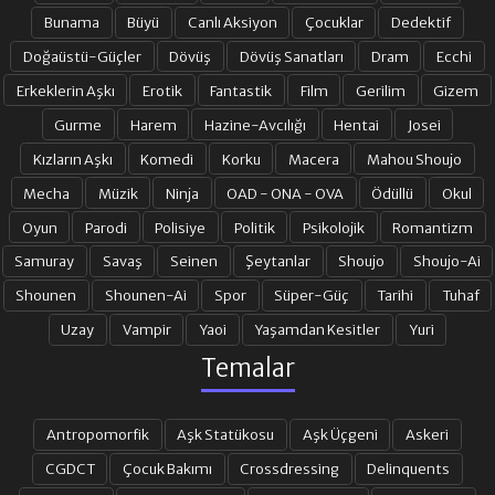
Bunama
Büyü
Canlı Aksiyon
Çocuklar
Dedektif
Doğaüstü-Güçler
Dövüş
Dövüş Sanatları
Dram
Ecchi
Erkeklerin Aşkı
Erotik
Fantastik
Film
Gerilim
Gizem
Gurme
Harem
Hazine-Avcılığı
Hentai
Josei
Kızların Aşkı
Komedi
Korku
Macera
Mahou Shoujo
Mecha
Müzik
Ninja
OAD - ONA - OVA
Ödüllü
Okul
Oyun
Parodi
Polisiye
Politik
Psikolojik
Romantizm
Samuray
Savaş
Seinen
Şeytanlar
Shoujo
Shoujo-Ai
Shounen
Shounen-Ai
Spor
Süper-Güç
Tarihi
Tuhaf
Uzay
Vampir
Yaoi
Yaşamdan Kesitler
Yuri
Temalar
Antropomorfik
Aşk Statükosu
Aşk Üçgeni
Askeri
CGDCT
Çocuk Bakımı
Crossdressing
Delinquents