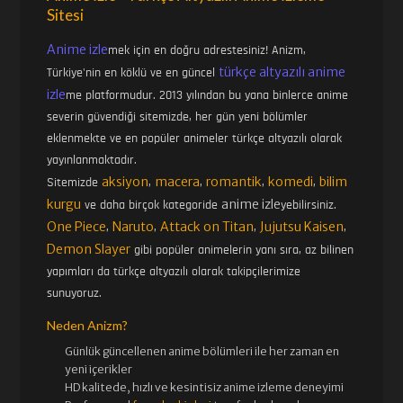
Sitesi
Anime izle
mek için en doğru adrestesiniz! Anizm,
türkçe altyazılı anime
Türkiye'nin en köklü ve en güncel
izle
me platformudur. 2013 yılından bu yana binlerce anime
severin güvendiği sitemizde, her gün yeni bölümler
eklenmekte ve en popüler animeler türkçe altyazılı olarak
yayınlanmaktadır.
aksiyon
macera
romantik
komedi
bilim
Sitemizde
,
,
,
,
kurgu
anime izle
ve daha birçok kategoride
yebilirsiniz.
One Piece
Naruto
Attack on Titan
Jujutsu Kaisen
,
,
,
,
Demon Slayer
gibi popüler animelerin yanı sıra, az bilinen
yapımları da türkçe altyazılı olarak takipçilerimize
sunuyoruz.
Neden Anizm?
Günlük güncellenen
anime bölümleri ile her zaman en
yeni içerikler
HD kalitede, hızlı ve kesintisiz
anime izle
me deneyimi