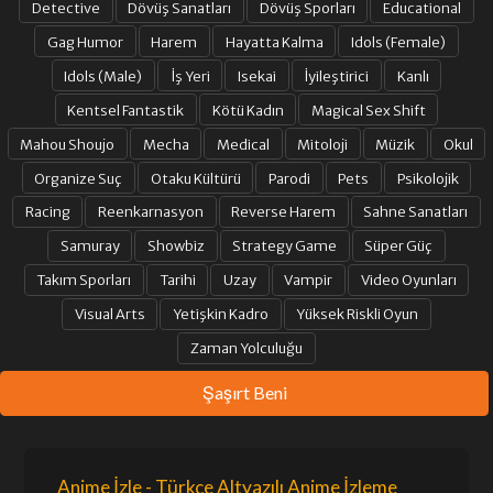
Detective
Dövüş Sanatları
Dövüş Sporları
Educational
Gag Humor
Harem
Hayatta Kalma
Idols (Female)
Idols (Male)
İş Yeri
Isekai
İyileştirici
Kanlı
Kentsel Fantastik
Kötü Kadın
Magical Sex Shift
Mahou Shoujo
Mecha
Medical
Mitoloji
Müzik
Okul
Organize Suç
Otaku Kültürü
Parodi
Pets
Psikolojik
Racing
Reenkarnasyon
Reverse Harem
Sahne Sanatları
Samuray
Showbiz
Strategy Game
Süper Güç
Takım Sporları
Tarihi
Uzay
Vampir
Video Oyunları
Visual Arts
Yetişkin Kadro
Yüksek Riskli Oyun
Zaman Yolculuğu
Şaşırt Beni
Anime İzle - Türkçe Altyazılı Anime İzleme