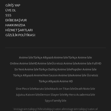
GIRIŞ YAP
ÜYE OL
SSS
EKIBE BAŞVUR
HAKKIMIZDA
HIZMET ŞARTLARI
GIZLILIK POLITIKASI
Anime İzle
Türkçe Altyazılı Anime İzle
Türkçe Anime İzle
Online Anime İzle
HD Anime İzle
Ücretsiz Anime İzle
Anime İzle Full HD
En Yeni Anime İzle
Türkçe Dublaj Anime İzle
Popüler Anime İzle
Türkçe Altyazılı Anime
Yeni Sezon Anime İzle
Anime İzle Ücretsiz
Türkçe Altyazılı Anime HD
One Piece İzle
Naruto İzle
Attack on Titan İzle
Death Note İzle
Jujutsu Kaisen İzle
Demon Slayer İzle
My Hero Academia İzle
Spy x Family İzle
instagram takipçi hilesi
takipçi satın al
instagram takipçi satın al