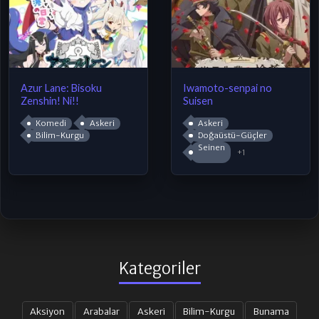
Azur Lane: Bisoku
Iwamoto-senpai no
Zenshin! Ni!!
Suisen
Komedi
Askeri
Askeri
Bilim-Kurgu
Doğaüstü-Güçler
Seinen
+1
Kategoriler
Aksiyon
Arabalar
Askeri
Bilim-Kurgu
Bunama