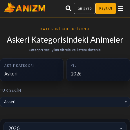
Giriş Yap
Kayıt Ol
KATEGORI KOLEKSIYONU
Askeri Kategorisindeki Animeler
Kategori sec, yilini filtrele ve listeni duzenle.
AKTIF KATEGORI
YIL
Askeri
2026
TUR SECIN
Askeri
2026