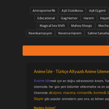
Antropomorfik
Aşk Statükosu
Aşk Üçgeni
Educational
Gag Humor
Harem
Hayat
Magical Sex Shift
Mahou Shoujo
Mecha
Reenkarnasyon
Reverse Harem
Sahne Sanatla
Anime İzle - Türkçe Altyazılı Anime İzleme
Anime izle
mek için en doğru adrestesiniz! Anizm, Tü
sitemizde, her gün yeni bölümler eklenmekte ve en pop
aksiyon
macera
romantik
komedi
Sitemizde
,
,
,
,
Slayer
gibi popüler animelerin yanı sıra, az bilinen yap
Neden Anizm?