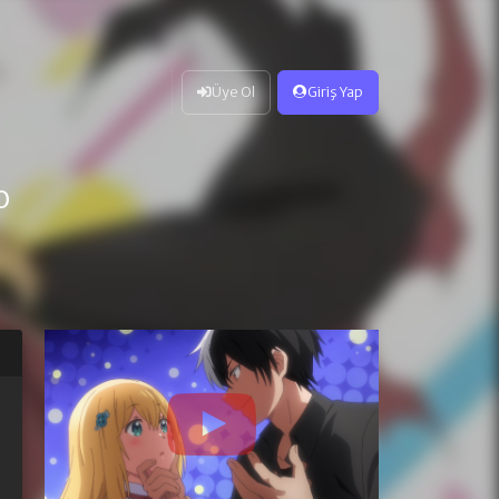
Üye Ol
Giriş Yap
o