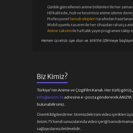
Günlük güncellenen
anime bölümleri ile her zaman 
HD kalitede, hızlı ve kesintisiz
anime izle
me deney
Profesyonel
fansub ekipleri
tarafından hazırlanan 
Mobil uyumlu tasarım ile her cihazdan rahatça ani
Anime takvimi
ile haftalık yayın programını takip 
anime izle
Hemen ücretsiz üye olun ve
meye başlayı
Biz Kimiz?
Türkiye'nin Anime ve ÇizgiFilm Kanalı. Her türlü görüş, ön
info@anizm.tv
adresine e-posta göndererek ANIZM.TV
bulunabilirsiniz.
Önemli Bilgilendirme:
Sitemizdeki tüm video içerikleri üç
Anizm.TV kendi sunucularında video içeriği barındırmamaktad
sağlayıcılarına iletilmelidir.