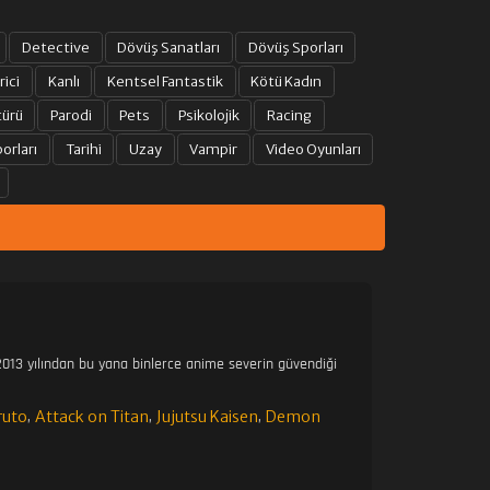
Detective
Dövüş Sanatları
Dövüş Sporları
rici
Kanlı
Kentsel Fantastik
Kötü Kadın
türü
Parodi
Pets
Psikolojik
Racing
orları
Tarihi
Uzay
Vampir
Video Oyunları
013 yılından bu yana binlerce anime severin güvendiği
ruto
Attack on Titan
Jujutsu Kaisen
Demon
,
,
,