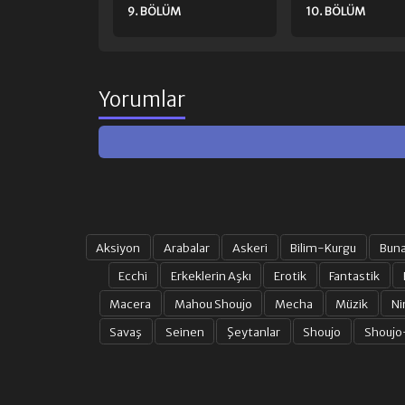
9. BÖLÜM
10. BÖLÜM
Yorumlar
Aksiyon
Arabalar
Askeri
Bilim-Kurgu
Bun
Ecchi
Erkeklerin Aşkı
Erotik
Fantastik
Macera
Mahou Shoujo
Mecha
Müzik
Ni
Savaş
Seinen
Şeytanlar
Shoujo
Shoujo