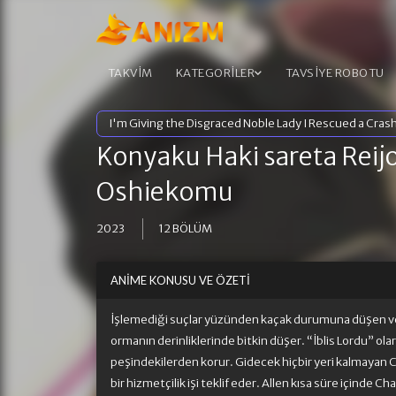
TAKVİM
KATEGORİLER
TAVSİYE ROBOTU
I'm Giving the Disgraced Noble Lady I Rescued a Cras
Konyaku Haki sareta Reijo
Oshiekomu
2023
12 BÖLÜM
ANIME KONUSU VE ÖZETI
İşlemediği suçlar yüzünden kaçak durumuna düşen ve
ormanın derinliklerinde bitkin düşer. “İblis Lordu” ol
peşindekilerden korur. Gidecek hiçbir yeri kalmayan C
bir hizmetçilik işi teklif eder. Allen kısa süre içinde C