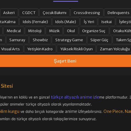
Askeri
CGDCT
Çocuk Bakımı
Crossdressing
Delinquents
ta Kalma
Idols (Female)
Idols (Male)
İş Yeri
Isekai
İyileşti
Medical
Mitoloji
Müzik
Okul
Organize Suç
Otaku Kül
rı
Samuray
Showbiz
Strategy Game
Süper Güç
Takım Sp
Visual Arts
Yetişkin Kadro
Yüksek Riskli Oyun
Zaman Yolculuğu
Şaşırt Beni
 Sitesi
türkçe altyazılı anime izle
rkiye'nin en köklü ve en güncel
me platformudur. 2
üler animeler türkçe altyazılı olarak yayınlanmaktadır.
bilim kurgu
anime izle
One Piece
Na
ve daha birçok kategoride
yebilirsiniz.
,
ımları da türkçe altyazılı olarak takipçilerimize sunuyoruz.