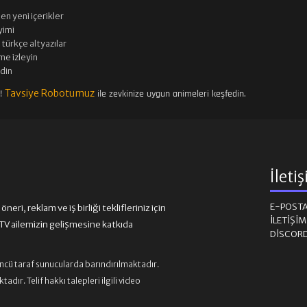
en yeni içerikler
imi
türkçe altyazılar
me izleyin
edin
Tavsiye Robotumuz
n!
ile zevkinize uygun animeleri keşfedin.
İleti
E-POST
eri, reklam ve iş birliği teklifleriniz için
İLETIŞI
 ailemizin gelişmesine katkıda
DISCOR
üncü taraf sunucularda barındırılmaktadır.
ır. Telif hakkı talepleri ilgili video