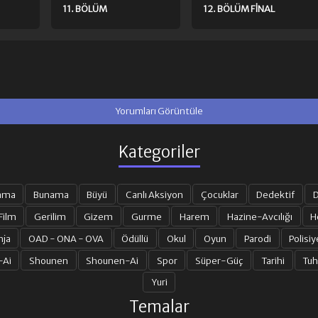
11. BÖLÜM
12. BÖLÜM FINAL
Yorumları Görüntüle
Kategoriler
ama
Bunama
Büyü
Canlı Aksiyon
Çocuklar
Dedektif
D
Film
Gerilim
Gizem
Gurme
Harem
Hazine-Avcılığı
H
nja
OAD - ONA - OVA
Ödüllü
Okul
Oyun
Parodi
Polisiy
-Ai
Shounen
Shounen-Ai
Spor
Süper-Güç
Tarihi
Tuh
Yuri
Temalar