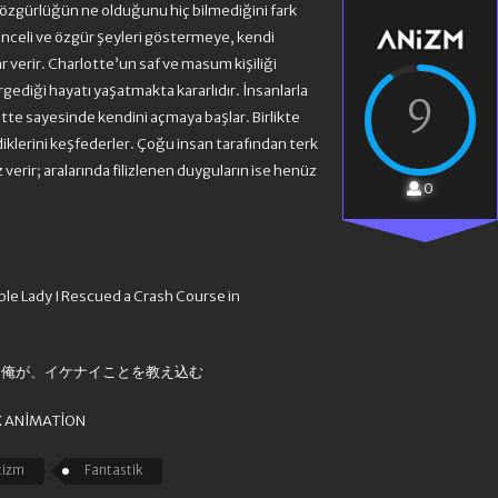
özgürlüğün ne olduğunu hiç bilmediğini fark
celi ve özgür şeyleri göstermeye, kendi
r verir. Charlotte’un saf ve masum kişiliği
sirgediği hayatı yaşatmakta kararlıdır. İnsanlarla
9
tte sayesinde kendini açmaya başlar. Birlikte
diklerini keşfederler. Çoğu insan tarafından terk
öz verir; aralarında filizlenen duyguların ise henüz
0
ble Lady I Rescued a Crash Course in
た俺が、イケナイことを教え込む
K ANIMATION
tizm
Fantastik