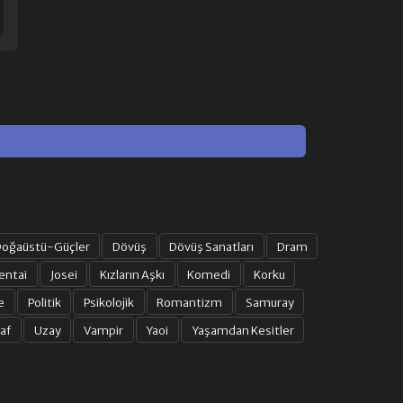
oğaüstü-Güçler
Dövüş
Dövüş Sanatları
Dram
entai
Josei
Kızların Aşkı
Komedi
Korku
e
Politik
Psikolojik
Romantizm
Samuray
af
Uzay
Vampir
Yaoi
Yaşamdan Kesitler