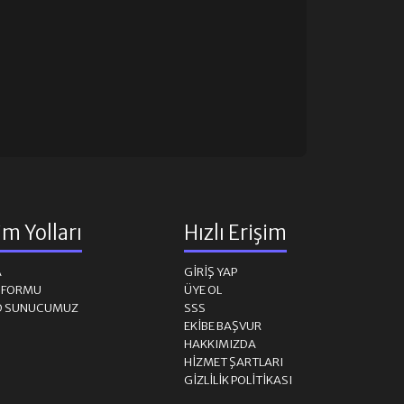
şim Yolları
Hızlı Erişim
A
GIRIŞ YAP
M FORMU
ÜYE OL
D SUNUCUMUZ
SSS
EKIBE BAŞVUR
HAKKIMIZDA
HIZMET ŞARTLARI
GIZLILIK POLITIKASI