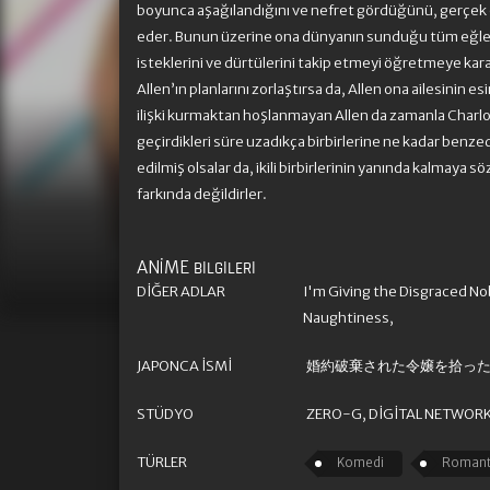
boyunca aşağılandığını ve nefret gördüğünü, gerçek 
eder. Bunun üzerine ona dünyanın sunduğu tüm eğlen
isteklerini ve dürtülerini takip etmeyi öğretmeye kara
Allen’ın planlarını zorlaştırsa da, Allen ona ailesinin e
ilişki kurmaktan hoşlanmayan Allen da zamanla Charlo
geçirdikleri süre uzadıkça birbirlerine ne kadar benze
edilmiş olsalar da, ikili birbirlerinin yanında kalmaya s
farkında değildirler.
ANIME
BILGILERI
DIĞER ADLAR
I'm Giving the Disgraced No
Naughtiness,
JAPONCA İSMI
婚約破棄された令嬢を拾っ
STÜDYO
ZERO-G, DIGITAL NETWOR
TÜRLER
Komedi
Roman