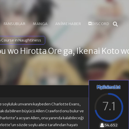
FANSUBLAR
MANGA
ANİME HABER
DISCORD
h Course in Naughtiness
u wo Hirotta Ore ga, Ikenai Koto w
7.1
 soyluluk unvanını kaybeden Charlotte Evans,
arak da bilinen büyücü Allen Crawford onu bulur ve
harlotte’a acıyan Allen, ona yanında kalabileceği
harlotte’un sözde soylu ailesi tarafından hayatı
54.652