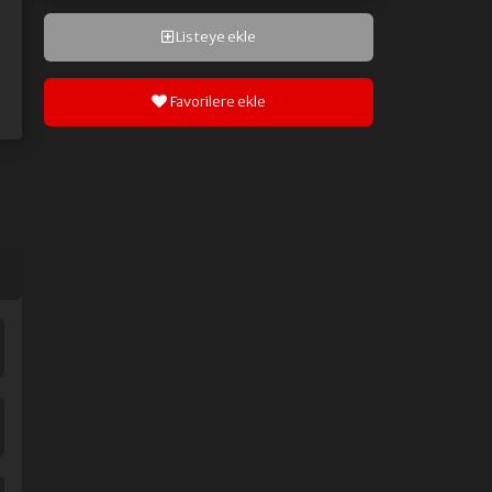
Listeye ekle
Favorilere ekle