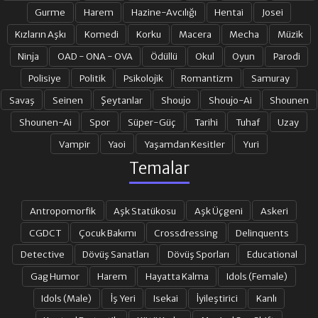
Gurme
Harem
Hazine-Avcılığı
Hentai
Josei
Kızların Aşkı
Komedi
Korku
Macera
Mecha
Müzik
Ninja
OAD - ONA - OVA
Ödüllü
Okul
Oyun
Parodi
Polisiye
Politik
Psikolojik
Romantizm
Samuray
Savaş
Seinen
Şeytanlar
Shoujo
Shoujo-Ai
Shounen
Shounen-Ai
Spor
Süper-Güç
Tarihi
Tuhaf
Uzay
Vampir
Yaoi
Yaşamdan Kesitler
Yuri
Temalar
Antropomorfik
Aşk Statükosu
Aşk Üçgeni
Askeri
CGDCT
Çocuk Bakımı
Crossdressing
Delinquents
Detective
Dövüş Sanatları
Dövüş Sporları
Educational
Gag Humor
Harem
Hayatta Kalma
Idols (Female)
Idols (Male)
İş Yeri
Isekai
İyileştirici
Kanlı