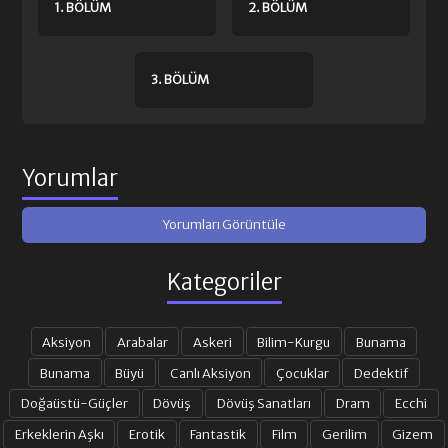
1. BÖLÜM
2. BÖLÜM
3. BÖLÜM
Yorumlar
Yorumları Görüntüle
Kategoriler
Aksiyon
Arabalar
Askeri
Bilim-Kurgu
Bunama
Bunama
Büyü
Canlı Aksiyon
Çocuklar
Dedektif
Doğaüstü-Güçler
Dövüş
Dövüş Sanatları
Dram
Ecchi
Erkeklerin Aşkı
Erotik
Fantastik
Film
Gerilim
Gizem