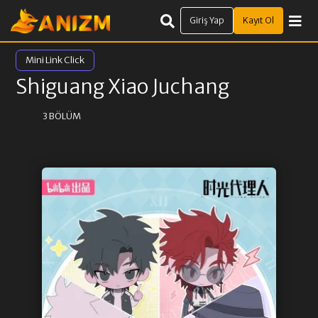
Giriş Yap
Kayıt Ol
Mini Link Click
Shiguang Xiao Juchang
3 BÖLÜM