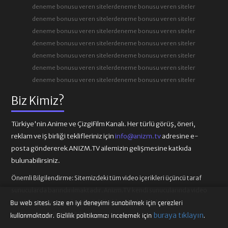
deneme bonusu veren siteler
deneme bonusu veren siteler
deneme bonusu veren siteler
deneme bonusu veren siteler
deneme bonusu veren siteler
deneme bonusu veren siteler
deneme bonusu veren siteler
deneme bonusu veren siteler
deneme bonusu veren siteler
deneme bonusu veren siteler
deneme bonusu veren siteler
deneme bonusu veren siteler
deneme bonusu veren siteler
deneme bonusu veren siteler
Biz Kimiz?
Türkiye'nin Anime ve ÇizgiFilm Kanalı. Her türlü görüş, öneri,
reklam ve iş birliği teklifleriniz için
info@anizm.tv
adresine e-
posta göndererek ANIZM.TV ailemizin gelişmesine katkıda
bulunabilirsiniz.
Önemli Bilgilendirme:
Sitemizdeki tüm video içerikleri üçüncü taraf
sunucularda barındırılmaktadır. Anizm.TV kendi sunucularında video
içeriği barındırmamaktadır. Telif hakkı talepleri ilgili video
Bu web sitesi, size en iyi deneyimi sunabilmek için çerezleri
buraya tıklayın
sağlayıcılarına iletilmelidir.
kullanmaktadır. Gizlilik politikamızı incelemek için
.