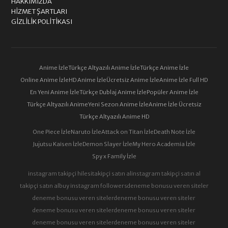
HAKKIMIZDA
HIZMET ŞARTLARI
GIZLILIK POLITIKASI
Anime İzle
Türkçe Altyazılı Anime İzle
Türkçe Anime İzle
Online Anime İzle
HD Anime İzle
Ücretsiz Anime İzle
Anime İzle Full HD
En Yeni Anime İzle
Türkçe Dublaj Anime İzle
Popüler Anime İzle
Türkçe Altyazılı Anime
Yeni Sezon Anime İzle
Anime İzle Ücretsiz
Türkçe Altyazılı Anime HD
One Piece İzle
Naruto İzle
Attack on Titan İzle
Death Note İzle
Jujutsu Kaisen İzle
Demon Slayer İzle
My Hero Academia İzle
Spy x Family İzle
instagram takipçi hilesi
takipçi satın al
instagram takipçi satın al
takipçi satın al
buy instagram followers
deneme bonusu veren siteler
deneme bonusu veren siteler
deneme bonusu veren siteler
deneme bonusu veren siteler
deneme bonusu veren siteler
deneme bonusu veren siteler
deneme bonusu veren siteler