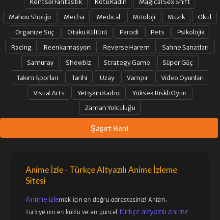
Kentsel Fantastik
Kötü Kadın
Magical Sex Shift
Mahou Shoujo
Mecha
Medical
Mitoloji
Müzik
Okul
Organize Suç
Otaku Kültürü
Parodi
Pets
Psikolojik
Racing
Reenkarnasyon
Reverse Harem
Sahne Sanatları
Samuray
Showbiz
Strategy Game
Süper Güç
Takım Sporları
Tarihi
Uzay
Vampir
Video Oyunları
Visual Arts
Yetişkin Kadro
Yüksek Riskli Oyun
Zaman Yolculuğu
Şaşırt Beni
Anime İzle - Türkçe Altyazılı Anime İzleme
Sitesi
Anime izle
mek için en doğru adrestesiniz! Anizm,
türkçe altyazılı anime
Türkiye'nin en köklü ve en güncel