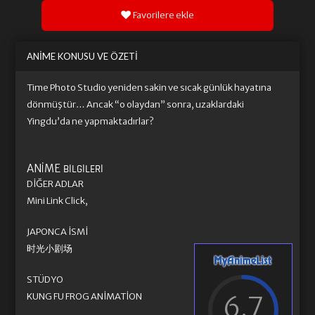
Favorilere ekle
ANIME KONUSU VE ÖZETI
Time Photo Studio yeniden sakin ve sıcak günlük hayatına
dönmüştür… Ancak “o olaydan” sonra, uzaklardaki
Yingdu’da ne yapmaktadırlar?
ANIME
BILGILERI
DIĞER ADLAR
Mini Link Click,
JAPONCA İSMI
时光小剧场
STÜDYO
6.7
KUNG FU FROG ANIMATION