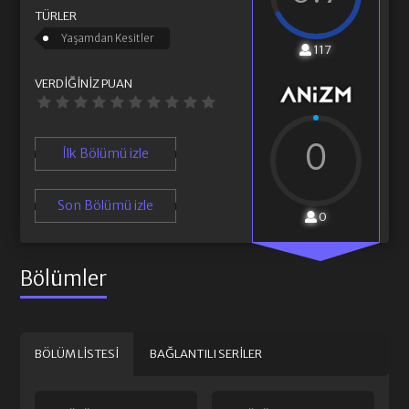
TÜRLER
Yaşamdan Kesitler
117
VERDIĞINIZ PUAN
0
İlk Bölümü izle
Son Bölümü izle
0
Bölümler
BÖLÜM LISTESI
BAĞLANTILI SERILER