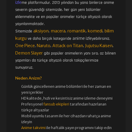
izle
me platformudur. 2013 yılından bu yana binlerce anime
severin güvendiği sitemizde, her gün yeni bölümler
eklenmekte ve en popüler animeler türkçe altyazılı olarak
yayınlanmaktadır.
aksiyon
macera
romantik
komedi
bilim
Sitemizde
,
,
,
,
kurgu
anime izle
ve daha birçok kategoride
yebilirsiniz.
One Piece
Naruto
Attack on Titan
Jujutsu Kaisen
,
,
,
,
Demon Slayer
gibi popüler animelerin yanı sıra, az bilinen
yapımları da türkçe altyazılı olarak takipçilerimize
sunuyoruz.
Neden Anizm?
Günlük güncellenen
anime bölümleri ile her zaman en
yeni içerikler
HD kalitede, hızlı ve kesintisiz
anime izle
me deneyimi
Profesyonel
fansub ekipleri
tarafından hazırlanan
türkçe altyazılar
Mobil uyumlu tasarım ile her cihazdan rahatça anime
izleyin
Anime takvimi
ile haftalık yayın programını takip edin