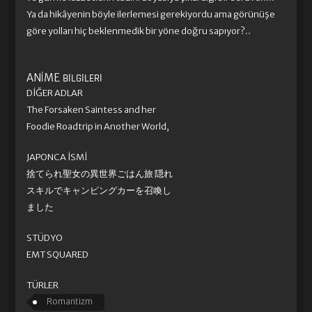
Ya da hikâyenin böyle ilerlemesi gerekiyordu ama görünüşe
göre yolları hiç beklenmedik bir yöne doğru sapıyor?..
ANIME
BILGILERI
DIĞER ADLAR
The Forsaken Saintess and her
Foodie Roadtrip in Another World,
JAPONCA İSMI
捨てられ聖女の異世界ごはん旅 隠れ
スキルでキャンピングカーを召喚し
ました
STÜDYO
EMT SQUARED
TÜRLER
Romantizm