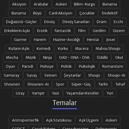
Aksiyon
Arabalar
Askeri
Bilim-Kurgu
Bunama
Bunama
Büyü
Canlı Aksiyon
Çocuklar
Dedektif
Doğaüstü-Güçler
Dövüş
Dövüş Sanatları
Dram
Ecchi
Erkeklerin Aşkı
Erotik
Fantastik
Film
Gerilim
Gizem
Gurme
Harem
Hazine-Avcılığı
Hentai
Josei
Kızların Aşkı
Komedi
Korku
Macera
Mahou Shoujo
Mecha
Müzik
Ninja
OAD - ONA - OVA
Ödüllü
Okul
Oyun
Parodi
Polisiye
Politik
Psikolojik
Romantizm
Samuray
Savaş
Seinen
Şeytanlar
Shoujo
Shoujo-Ai
Shounen
Shounen-Ai
Spor
Süper-Güç
Tarihi
Tuhaf
Uzay
Vampir
Yaoi
Yaşamdan Kesitler
Yuri
Temalar
Antropomorfik
Aşk Statükosu
Aşk Üçgeni
Askeri
CGDCT
Çocuk Bakımı
Crossdressing
Delinquents