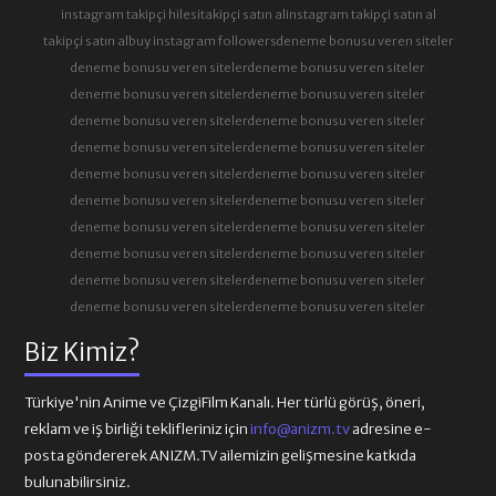
instagram takipçi hilesi
takipçi satın al
instagram takipçi satın al
takipçi satın al
buy instagram followers
deneme bonusu veren siteler
deneme bonusu veren siteler
deneme bonusu veren siteler
deneme bonusu veren siteler
deneme bonusu veren siteler
deneme bonusu veren siteler
deneme bonusu veren siteler
deneme bonusu veren siteler
deneme bonusu veren siteler
deneme bonusu veren siteler
deneme bonusu veren siteler
deneme bonusu veren siteler
deneme bonusu veren siteler
deneme bonusu veren siteler
deneme bonusu veren siteler
deneme bonusu veren siteler
deneme bonusu veren siteler
deneme bonusu veren siteler
deneme bonusu veren siteler
deneme bonusu veren siteler
deneme bonusu veren siteler
Biz Kimiz?
Türkiye'nin Anime ve ÇizgiFilm Kanalı. Her türlü görüş, öneri,
reklam ve iş birliği teklifleriniz için
info@anizm.tv
adresine e-
posta göndererek ANIZM.TV ailemizin gelişmesine katkıda
bulunabilirsiniz.