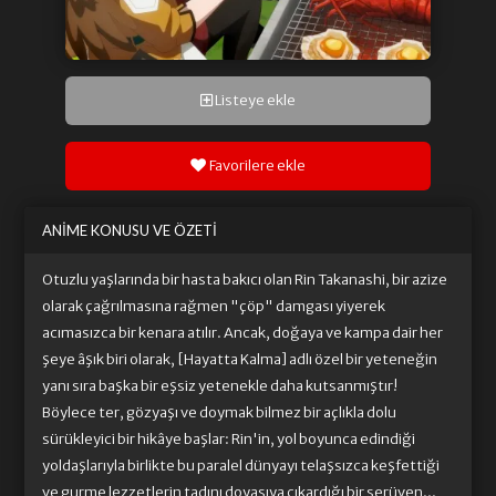
Listeye ekle
Favorilere ekle
ANIME KONUSU VE ÖZETI
Otuzlu yaşlarında bir hasta bakıcı olan Rin Takanashi, bir azize
olarak çağrılmasına rağmen "çöp" damgası yiyerek
acımasızca bir kenara atılır. Ancak, doğaya ve kampa dair her
şeye âşık biri olarak, [Hayatta Kalma] adlı özel bir yeteneğin
yanı sıra başka bir eşsiz yetenekle daha kutsanmıştır!
Böylece ter, gözyaşı ve doymak bilmez bir açlıkla dolu
sürükleyici bir hikâye başlar: Rin'in, yol boyunca edindiği
yoldaşlarıyla birlikte bu paralel dünyayı telaşsızca keşfettiği
ve gurme lezzetlerin tadını doyasıya çıkardığı bir serüven...