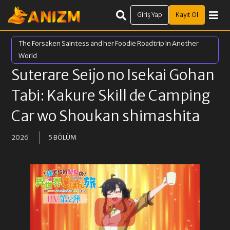
Giriş Yap
Kayıt Ol
The Forsaken Saintess and her Foodie Roadtrip in Another
World
Suterare Seijo no Isekai Gohan
Tabi: Kakure Skill de Camping
Car wo Shoukan shimashita
2026
5 BÖLÜM