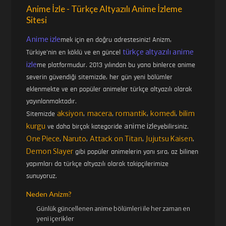
Anime İzle - Türkçe Altyazılı Anime İzleme
Sitesi
Anime izle
mek için en doğru adrestesiniz! Anizm,
türkçe altyazılı anime
Türkiye'nin en köklü ve en güncel
izle
me platformudur. 2013 yılından bu yana binlerce anime
severin güvendiği sitemizde, her gün yeni bölümler
eklenmekte ve en popüler animeler türkçe altyazılı olarak
yayınlanmaktadır.
aksiyon
macera
romantik
komedi
bilim
Sitemizde
,
,
,
,
kurgu
anime izle
ve daha birçok kategoride
yebilirsiniz.
One Piece
Naruto
Attack on Titan
Jujutsu Kaisen
,
,
,
,
Demon Slayer
gibi popüler animelerin yanı sıra, az bilinen
yapımları da türkçe altyazılı olarak takipçilerimize
sunuyoruz.
Neden Anizm?
Günlük güncellenen
anime bölümleri ile her zaman en
yeni içerikler