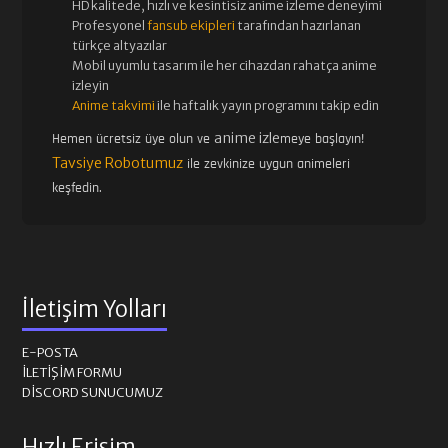
HD kalitede, hızlı ve kesintisiz
anime izle
me deneyimi
Profesyonel
fansub ekipleri
tarafından hazırlanan
türkçe altyazılar
Mobil uyumlu tasarım ile her cihazdan rahatça anime
izleyin
Anime takvimi
ile haftalık yayın programını takip edin
anime izle
Hemen ücretsiz üye olun ve
meye başlayın!
Tavsiye Robotumuz
ile zevkinize uygun animeleri
keşfedin.
İletişim Yolları
E-POSTA
İLETIŞIM FORMU
DISCORD SUNUCUMUZ
Hızlı Erişim