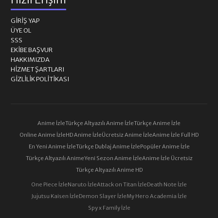
GIRIŞ YAP
ÜYE OL
SSS
EKIBE BAŞVUR
HAKKIMIZDA
HIZMET ŞARTLARI
GIZLILIK POLITIKASI
Anime İzle
Türkçe Altyazılı Anime İzle
Türkçe Anime İzle
Online Anime İzle
HD Anime İzle
Ücretsiz Anime İzle
Anime İzle Full HD
En Yeni Anime İzle
Türkçe Dublaj Anime İzle
Popüler Anime İzle
Türkçe Altyazılı Anime
Yeni Sezon Anime İzle
Anime İzle Ücretsiz
Türkçe Altyazılı Anime HD
One Piece İzle
Naruto İzle
Attack on Titan İzle
Death Note İzle
Jujutsu Kaisen İzle
Demon Slayer İzle
My Hero Academia İzle
Spy x Family İzle