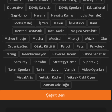
Detective
Dövüş Sanatları
Dövüş Sporları
Educational
Gag Humor
Harem
Hayatta Kalma
Idols (Female)
Idols (Male)
İş Yeri
Isekai
İyileştirici
Kanlı
Kentsel Fantastik
Kötü Kadın
Magical Sex Shift
Mahou Shoujo
Mecha
Medical
Mitoloji
Müzik
Okul
Organize Suç
Otaku Kültürü
Parodi
Pets
Psikolojik
Racing
Reenkarnasyon
Reverse Harem
Sahne Sanatları
Samuray
Showbiz
Strategy Game
Süper Güç
Takım Sporları
Tarihi
Uzay
Vampir
Video Oyunları
Visual Arts
Yetişkin Kadro
Yüksek Riskli Oyun
Zaman Yolculuğu
Şaşırt Beni