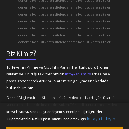
deneme bonusu veren siteler
deneme bonusu veren siteler
deneme bonusu veren siteler
deneme bonusu veren siteler
deneme bonusu veren siteler
deneme bonusu veren siteler
deneme bonusu veren siteler
deneme bonusu veren siteler
deneme bonusu veren siteler
deneme bonusu veren siteler
deneme bonusu veren siteler
deneme bonusu veren siteler
deneme bonusu veren siteler
deneme bonusu veren siteler
Biz Kimiz?
Türkiye'nin Anime ve ÇizgiFilm Kanalı. Her türlü görüş, öneri,
reklam ve iş birliği teklifleriniz için
info@anizm.tv
adresine e-
posta göndererek ANIZM.TV ailemizin gelişmesine katkıda
bulunabilirsiniz.
Önemli Bilgilendirme:
Sitemizdeki tüm video içerikleri üçüncü taraf
sunucularda barındırılmaktadır. Anizm.TV kendi sunucularında video
içeriği barındırmamaktadır. Telif hakkı talepleri ilgili video
Bu web sitesi, size en iyi deneyimi sunabilmek için çerezleri
sağlayıcılarına iletilmelidir.
buraya tıklayın
kullanmaktadır. Gizlilik politikamızı incelemek için
.