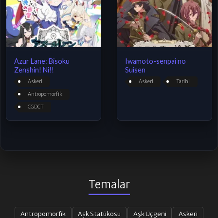
Azur Lane: Bisoku
Iwamoto-senpai no
Zenshin! Ni!!
Suisen
Askeri
Askeri
Tarihi
Antropomorfik
CGDCT
Temalar
Antropomorfik
Aşk Statükosu
Aşk Üçgeni
Askeri