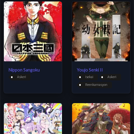
Nippon Sangoku
Youjo Senki II
Askeri
Isekai
Askeri
Reenkarnasyon