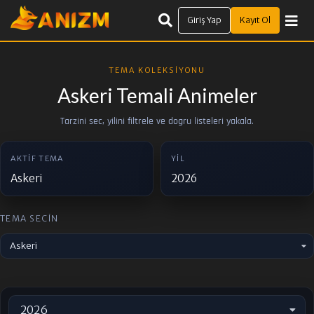
Giriş Yap
Kayıt Ol
TEMA KOLEKSIYONU
Askeri Temali Animeler
Tarzini sec, yilini filtrele ve dogru listeleri yakala.
AKTIF TEMA
YIL
Askeri
2026
TEMA SECIN
Askeri
2026