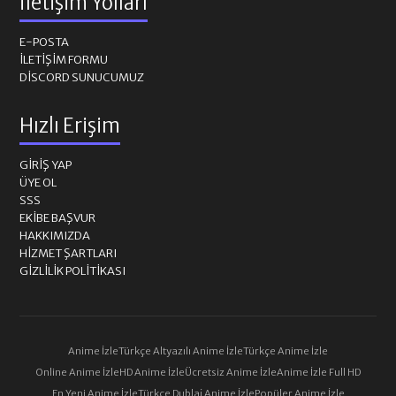
İletişim Yolları
E-POSTA
İLETIŞIM FORMU
DISCORD SUNUCUMUZ
Hızlı Erişim
GIRIŞ YAP
ÜYE OL
SSS
EKIBE BAŞVUR
HAKKIMIZDA
HIZMET ŞARTLARI
GIZLILIK POLITIKASI
Anime İzle
Türkçe Altyazılı Anime İzle
Türkçe Anime İzle
Online Anime İzle
HD Anime İzle
Ücretsiz Anime İzle
Anime İzle Full HD
En Yeni Anime İzle
Türkçe Dublaj Anime İzle
Popüler Anime İzle