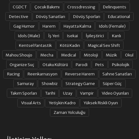
CGDCT
Çocuk Bakımı
Crossdressing
Delinquents
Detective
Dövüş Sanatları
Dövüş Sporları
Educational
Gag Humor
Harem
Hayatta Kalma
Idols (Female)
Idols (Male)
İş Yeri
Isekai
İyileştirici
Kanlı
Kentsel Fantastik
Kötü Kadın
Magical Sex Shift
Mahou Shoujo
Mecha
Medical
Mitoloji
Müzik
Okul
Organize Suç
Otaku Kültürü
Parodi
Pets
Psikolojik
Racing
Reenkarnasyon
Reverse Harem
Sahne Sanatları
Samuray
Showbiz
Strategy Game
Süper Güç
Takım Sporları
Tarihi
Uzay
Vampir
Video Oyunları
Visual Arts
Yetişkin Kadro
Yüksek Riskli Oyun
Zaman Yolculuğu