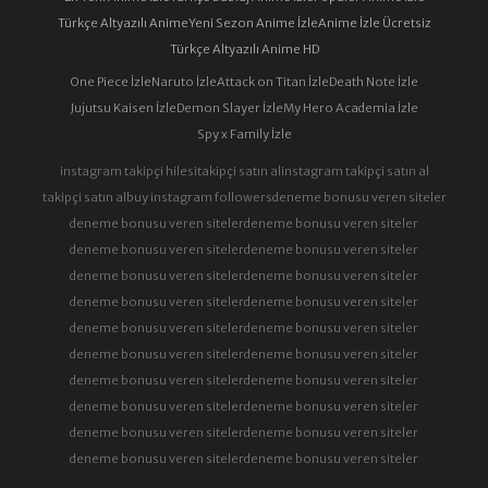
Türkçe Altyazılı Anime
Yeni Sezon Anime İzle
Anime İzle Ücretsiz
Türkçe Altyazılı Anime HD
One Piece İzle
Naruto İzle
Attack on Titan İzle
Death Note İzle
Jujutsu Kaisen İzle
Demon Slayer İzle
My Hero Academia İzle
Spy x Family İzle
instagram takipçi hilesi
takipçi satın al
instagram takipçi satın al
takipçi satın al
buy instagram followers
deneme bonusu veren siteler
deneme bonusu veren siteler
deneme bonusu veren siteler
deneme bonusu veren siteler
deneme bonusu veren siteler
deneme bonusu veren siteler
deneme bonusu veren siteler
deneme bonusu veren siteler
deneme bonusu veren siteler
deneme bonusu veren siteler
deneme bonusu veren siteler
deneme bonusu veren siteler
deneme bonusu veren siteler
deneme bonusu veren siteler
deneme bonusu veren siteler
deneme bonusu veren siteler
deneme bonusu veren siteler
deneme bonusu veren siteler
deneme bonusu veren siteler
deneme bonusu veren siteler
deneme bonusu veren siteler