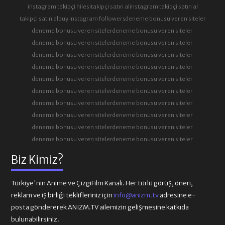
instagram takipçi hilesi
takipçi satın al
instagram takipçi satın al
takipçi satın al
buy instagram followers
deneme bonusu veren siteler
deneme bonusu veren siteler
deneme bonusu veren siteler
deneme bonusu veren siteler
deneme bonusu veren siteler
deneme bonusu veren siteler
deneme bonusu veren siteler
deneme bonusu veren siteler
deneme bonusu veren siteler
deneme bonusu veren siteler
deneme bonusu veren siteler
deneme bonusu veren siteler
deneme bonusu veren siteler
deneme bonusu veren siteler
deneme bonusu veren siteler
deneme bonusu veren siteler
deneme bonusu veren siteler
deneme bonusu veren siteler
deneme bonusu veren siteler
deneme bonusu veren siteler
deneme bonusu veren siteler
Biz Kimiz?
Türkiye'nin Anime ve ÇizgiFilm Kanalı. Her türlü görüş, öneri,
reklam ve iş birliği teklifleriniz için
info@anizm.tv
adresine e-
posta göndererek ANIZM.TV ailemizin gelişmesine katkıda
bulunabilirsiniz.