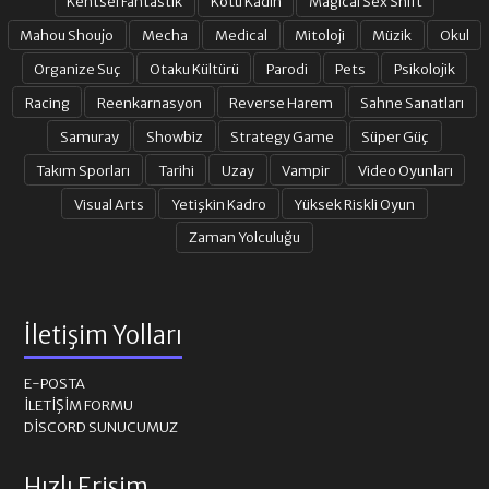
Kentsel Fantastik
Kötü Kadın
Magical Sex Shift
Mahou Shoujo
Mecha
Medical
Mitoloji
Müzik
Okul
Organize Suç
Otaku Kültürü
Parodi
Pets
Psikolojik
Racing
Reenkarnasyon
Reverse Harem
Sahne Sanatları
Samuray
Showbiz
Strategy Game
Süper Güç
Takım Sporları
Tarihi
Uzay
Vampir
Video Oyunları
Visual Arts
Yetişkin Kadro
Yüksek Riskli Oyun
Zaman Yolculuğu
İletişim Yolları
E-POSTA
İLETIŞIM FORMU
DISCORD SUNUCUMUZ
Hızlı Erişim