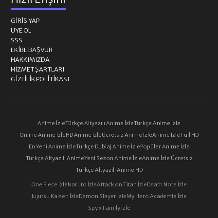
GIRIŞ YAP
ÜYE OL
SSS
EKIBE BAŞVUR
HAKKIMIZDA
HIZMET ŞARTLARI
GIZLILIK POLITIKASI
Anime İzle
Türkçe Altyazılı Anime İzle
Türkçe Anime İzle
Online Anime İzle
HD Anime İzle
Ücretsiz Anime İzle
Anime İzle Full HD
En Yeni Anime İzle
Türkçe Dublaj Anime İzle
Popüler Anime İzle
Türkçe Altyazılı Anime
Yeni Sezon Anime İzle
Anime İzle Ücretsiz
Türkçe Altyazılı Anime HD
One Piece İzle
Naruto İzle
Attack on Titan İzle
Death Note İzle
Jujutsu Kaisen İzle
Demon Slayer İzle
My Hero Academia İzle
Spy x Family İzle