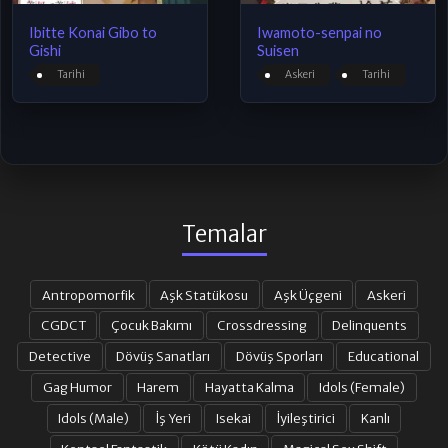
Ibitte Konai Gibo to
Iwamoto-senpai no
Gishi
Suisen
Tarihi
Askeri
Tarihi
Temalar
Antropomorfik
Aşk Statükosu
Aşk Üçgeni
Askeri
CGDCT
Çocuk Bakımı
Crossdressing
Delinquents
Detective
Dövüş Sanatları
Dövüş Sporları
Educational
Gag Humor
Harem
Hayatta Kalma
Idols (Female)
Idols (Male)
İş Yeri
Isekai
İyileştirici
Kanlı