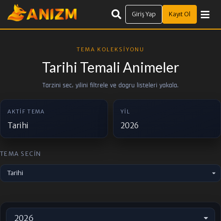
Giriş Yap
Kayıt Ol
TEMA KOLEKSIYONU
Tarihi Temali Animeler
Tarzini sec, yilini filtrele ve dogru listeleri yakala.
AKTIF TEMA
YIL
Tarihi
2026
TEMA SECIN
Tarihi
2026