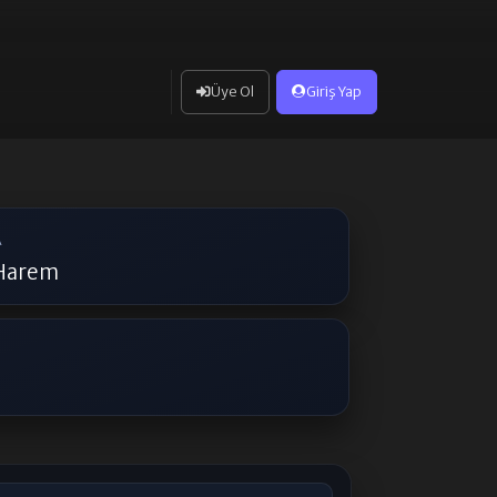
Üye Ol
Giriş Yap
A
Harem