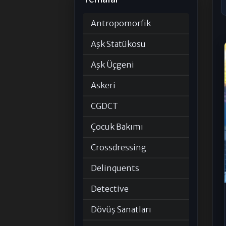
Antropomorfik
Aşk Statükosu
Aşk Üçgeni
Askeri
CGDCT
Çocuk Bakımı
Crossdressing
Delinquents
Detective
Dövüş Sanatları