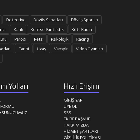
Detective
Dövüş Sanatları
Dövüş Sporları
rici
Kanlı
Kentsel Fantastik
Kötü Kadın
türü
Parodi
Pets
Psikolojik
Racing
orları
Tarihi
Uzay
Vampir
Video Oyunları
şim Yolları
Hızlı Erişim
A
GIRIŞ YAP
M FORMU
ÜYE OL
D SUNUCUMUZ
SSS
EKIBE BAŞVUR
HAKKIMIZDA
HIZMET ŞARTLARI
GIZLILIK POLITIKASI