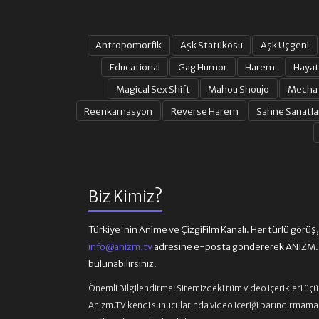
Antropomorfik
Aşk Statükosu
Aşk Üçgeni
Educational
Gag Humor
Harem
Hayat
Magical Sex Shift
Mahou Shoujo
Mecha
Reenkarnasyon
Reverse Harem
Sahne Sanatla
Biz Kimiz?
Türkiye'nin Anime ve ÇizgiFilm Kanalı. Her türlü görüş, ön
info@anizm.tv
adresine e-posta göndererek ANIZM.TV
bulunabilirsiniz.
Önemli Bilgilendirme:
Sitemizdeki tüm video içerikleri üç
Anizm.TV kendi sunucularında video içeriği barındırmamaktad