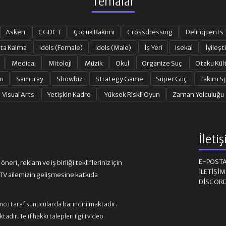
Temalar
Askeri
CGDCT
Çocuk Bakımı
Crossdressing
Delinquents
ta Kalma
Idols (Female)
Idols (Male)
İş Yeri
Isekai
İyileşti
Medical
Mitoloji
Müzik
Okul
Organize Suç
Otaku Kül
rı
Samuray
Showbiz
Strategy Game
Süper Güç
Takım Sp
Visual Arts
Yetişkin Kadro
Yüksek Riskli Oyun
Zaman Yolculuğu
İleti
E-POST
eri, reklam ve iş birliği teklifleriniz için
İLETIŞI
 ailemizin gelişmesine katkıda
DISCOR
üncü taraf sunucularda barındırılmaktadır.
ır. Telif hakkı talepleri ilgili video