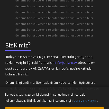
deneme bonusu veren siteler
deneme bonusu veren siteler
deneme bonusu veren siteler
deneme bonusu veren siteler
deneme bonusu veren siteler
deneme bonusu veren siteler
deneme bonusu veren siteler
deneme bonusu veren siteler
deneme bonusu veren siteler
deneme bonusu veren siteler
deneme bonusu veren siteler
deneme bonusu veren siteler
deneme bonusu veren siteler
deneme bonusu veren siteler
Biz Kimiz?
Türkiye'nin Anime ve ÇizgiFilm Kanalı. Her türlü görüş, öneri,
reklam ve iş birliği teklifleriniz için
info@anizm.tv
adresine e-
posta göndererek ANIZM.TV ailemizin gelişmesine katkıda
bulunabilirsiniz.
Önemli Bilgilendirme:
Sitemizdeki tüm video içerikleri üçüncü taraf
sunucularda barındırılmaktadır. Anizm.TV kendi sunucularında video
içeriği barındırmamaktadır. Telif hakkı talepleri ilgili video
Bu web sitesi, size en iyi deneyimi sunabilmek için çerezleri
sağlayıcılarına iletilmelidir.
buraya tıklayın
kullanmaktadır. Gizlilik politikamızı incelemek için
.