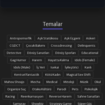
Temalar
Antropomorfik
Aşk Statükosu
Aşk Üçgeni
Askeri
CGDCT
Çocuk Bakımı
Crossdressing
Delinquents
Detective
Dövüş Sanatları
Dövüş Sporları
Educational
Gag Humor
Harem
Hayatta Kalma
Idols (Female)
Idols (Male)
İş Yeri
Isekai
İyileştirici
Kanlı
Kentsel Fantastik
Kötü Kadın
Magical Sex Shift
Mahou Shoujo
Mecha
Medical
Mitoloji
Müzik
Okul
Organize Suç
Otaku Kültürü
Parodi
Pets
Psikolojik
Racing
Reenkarnasyon
Reverse Harem
Sahne Sanatları
Samuray
Showbiz
Strategy Game
Süper Güç