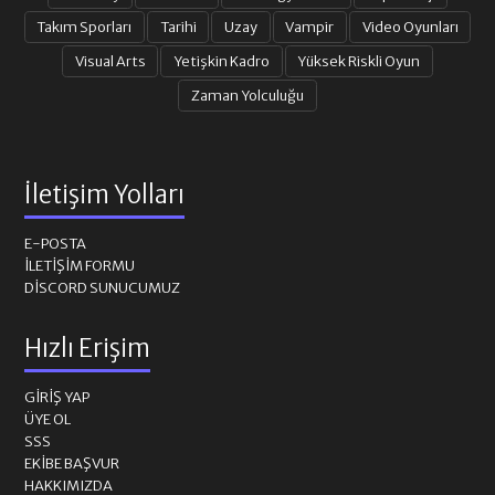
Takım Sporları
Tarihi
Uzay
Vampir
Video Oyunları
Visual Arts
Yetişkin Kadro
Yüksek Riskli Oyun
Zaman Yolculuğu
İletişim Yolları
E-POSTA
İLETIŞIM FORMU
DISCORD SUNUCUMUZ
Hızlı Erişim
GIRIŞ YAP
ÜYE OL
SSS
EKIBE BAŞVUR
HAKKIMIZDA