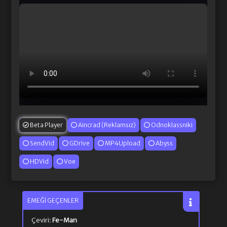
Beta Player
Aincrad (Reklamsız)
Odnoklassniki
SendVid
GDrive
MP4Upload
Abyss
HDVid
Voe
EMEĞI GEÇENLER
Çeviri:
Fe-Man