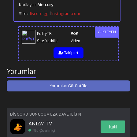
Kodlayıcı:
Mercury
Site:
discord.gg
|
instagram.com
YÜKLEYEN
PuffyTR
96K
Site Yetkilisi
Video
Takip et
Yorumlar
Yorumları Görüntüle
DISCORD SUNUCUMUZA DAVETLISIN
ANIZM TV
Katıl
795 Çevrimiçi