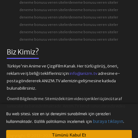
deneme bonusu veren siteler
deneme bonusu veren siteler
deneme bonusu veren siteler
deneme bonusu veren siteler
deneme bonusu veren siteler
deneme bonusu veren siteler
deneme bonusu veren siteler
deneme bonusu veren siteler
deneme bonusu veren siteler
deneme bonusu veren siteler
deneme bonusu veren siteler
deneme bonusu veren siteler
Biz Kimiz?
Türkiye'nin Anime ve ÇizgiFilm Kanalı. Her türlü görüş, öneri,
reklam ve iş birliği teklifleriniz için
info@anizm.tv
adresine e-
posta göndererek ANIZM.TV ailemizin gelişmesine katkıda
bulunabilirsiniz.
Önemli Bilgilendirme:
Sitemizdeki tüm video içerikleri üçüncü taraf
sunucularda barındırılmaktadır. Anizm.TV kendi sunucularında video
içeriği barındırmamaktadır. Telif hakkı talepleri ilgili video
Bu web sitesi, size en iyi deneyimi sunabilmek için çerezleri
sağlayıcılarına iletilmelidir.
buraya tıklayın
kullanmaktadır. Gizlilik politikamızı incelemek için
.
Tümünü Kabul Et
Copyright © 2013-2026