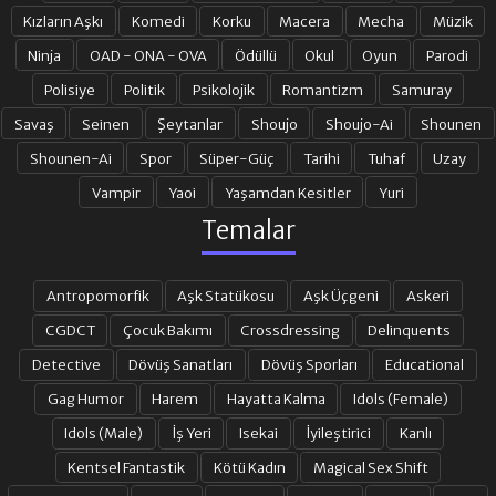
Kızların Aşkı
Komedi
Korku
Macera
Mecha
Müzik
Ninja
OAD - ONA - OVA
Ödüllü
Okul
Oyun
Parodi
Polisiye
Politik
Psikolojik
Romantizm
Samuray
Savaş
Seinen
Şeytanlar
Shoujo
Shoujo-Ai
Shounen
Shounen-Ai
Spor
Süper-Güç
Tarihi
Tuhaf
Uzay
Vampir
Yaoi
Yaşamdan Kesitler
Yuri
Temalar
Antropomorfik
Aşk Statükosu
Aşk Üçgeni
Askeri
CGDCT
Çocuk Bakımı
Crossdressing
Delinquents
Detective
Dövüş Sanatları
Dövüş Sporları
Educational
Gag Humor
Harem
Hayatta Kalma
Idols (Female)
Idols (Male)
İş Yeri
Isekai
İyileştirici
Kanlı
Kentsel Fantastik
Kötü Kadın
Magical Sex Shift