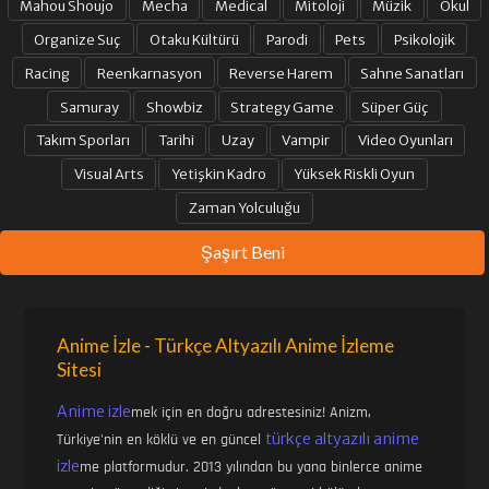
Mahou Shoujo
Mecha
Medical
Mitoloji
Müzik
Okul
Organize Suç
Otaku Kültürü
Parodi
Pets
Psikolojik
Racing
Reenkarnasyon
Reverse Harem
Sahne Sanatları
Samuray
Showbiz
Strategy Game
Süper Güç
Takım Sporları
Tarihi
Uzay
Vampir
Video Oyunları
Visual Arts
Yetişkin Kadro
Yüksek Riskli Oyun
Zaman Yolculuğu
Şaşırt Beni
Anime İzle - Türkçe Altyazılı Anime İzleme
Sitesi
Anime izle
mek için en doğru adrestesiniz! Anizm,
türkçe altyazılı anime
Türkiye'nin en köklü ve en güncel
izle
me platformudur. 2013 yılından bu yana binlerce anime