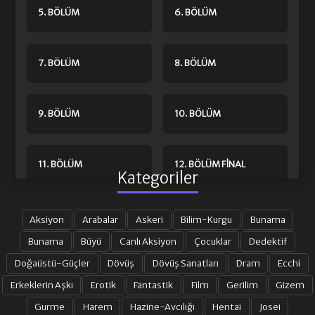
5. BÖLÜM
6. BÖLÜM
7. BÖLÜM
8. BÖLÜM
9. BÖLÜM
10. BÖLÜM
11. BÖLÜM
12. BÖLÜM FINAL
Kategoriler
Aksiyon
Arabalar
Askeri
Bilim-Kurgu
Bunama
Bunama
Büyü
Canlı Aksiyon
Çocuklar
Dedektif
Doğaüstü-Güçler
Dövüş
Dövüş Sanatları
Dram
Ecchi
Erkeklerin Aşkı
Erotik
Fantastik
Film
Gerilim
Gizem
Gurme
Harem
Hazine-Avcılığı
Hentai
Josei