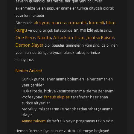
severin güvendiği sitemizde, her gün yeni bölümler
eklenmekte ve en popüler animeler türkçe altyazılı olarak
yayınlanmaktadır.
aksiyon
macera
romantik
komedi
bilim
Sitemizde
,
,
,
,
kurgu
anime izle
ve daha birçok kategoride
yebilirsiniz.
One Piece
Naruto
Attack on Titan
Jujutsu Kaisen
,
,
,
,
Demon Slayer
gibi popüler animelerin yanı sıra, az bilinen
yapımları da türkçe altyazılı olarak takipçilerimize
sunuyoruz.
Neden Anizm?
Günlük güncellenen
anime bölümleri ile her zaman en
yeni içerikler
HD kalitede, hızlı ve kesintisiz
anime izle
me deneyimi
Profesyonel
fansub ekipleri
tarafından hazırlanan
türkçe altyazılar
Mobil uyumlu tasarım ile her cihazdan rahatça anime
izleyin
Anime takvimi
ile haftalık yayın programını takip edin
anime izle
Hemen ücretsiz üye olun ve
meye başlayın!