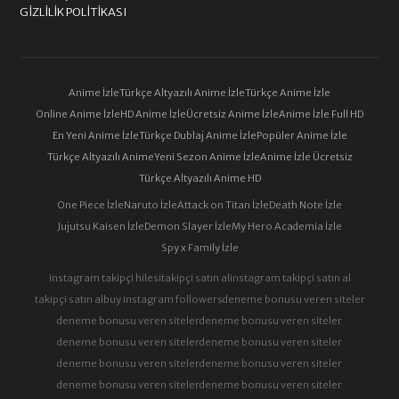
GIZLILIK POLITIKASI
Anime İzle
Türkçe Altyazılı Anime İzle
Türkçe Anime İzle
Online Anime İzle
HD Anime İzle
Ücretsiz Anime İzle
Anime İzle Full HD
En Yeni Anime İzle
Türkçe Dublaj Anime İzle
Popüler Anime İzle
Türkçe Altyazılı Anime
Yeni Sezon Anime İzle
Anime İzle Ücretsiz
Türkçe Altyazılı Anime HD
One Piece İzle
Naruto İzle
Attack on Titan İzle
Death Note İzle
Jujutsu Kaisen İzle
Demon Slayer İzle
My Hero Academia İzle
Spy x Family İzle
instagram takipçi hilesi
takipçi satın al
instagram takipçi satın al
takipçi satın al
buy instagram followers
deneme bonusu veren siteler
deneme bonusu veren siteler
deneme bonusu veren siteler
deneme bonusu veren siteler
deneme bonusu veren siteler
deneme bonusu veren siteler
deneme bonusu veren siteler
deneme bonusu veren siteler
deneme bonusu veren siteler