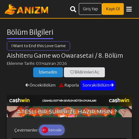
Giriş Yap
Kayıt Ol
Bölüm Bilgileri
I Want to End this Love Game
Aishiteru Game wo Owarasetai
/ 8. Bölüm
Eklenme Tarihi: 03 Haziran 2026
İzlemedim
Bildirimleri Aç
Önceki Bölüm
Raporla
Sonraki Bölüm
Çevirmenler:
Seicode