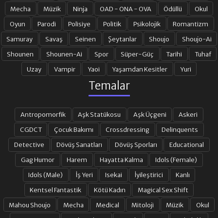
Mecha
Müzik
Ninja
OAD - ONA - OVA
Ödüllü
Okul
19. BÖLÜM
20. BÖLÜM
Oyun
Parodi
Polisiye
Politik
Psikolojik
Romantizm
Samuray
Savaş
Seinen
Şeytanlar
Shoujo
Shoujo-Ai
Shounen
Shounen-Ai
Spor
Süper-Güç
Tarihi
Tuhaf
21. BÖLÜM
22. BÖLÜM
Uzay
Vampir
Yaoi
Yaşamdan Kesitler
Yuri
Temalar
23. BÖLÜM
24. BÖLÜM
Antropomorfik
Aşk Statükosu
Aşk Üçgeni
Askeri
25. BÖLÜM
26. BÖLÜM
CGDCT
Çocuk Bakımı
Crossdressing
Delinquents
Detective
Dövüş Sanatları
Dövüş Sporları
Educational
Gag Humor
Harem
Hayatta Kalma
Idols (Female)
27. BÖLÜM
28. BÖLÜM
Idols (Male)
İş Yeri
Isekai
İyileştirici
Kanlı
Kentsel Fantastik
Kötü Kadın
Magical Sex Shift
29. BÖLÜM
30. BÖLÜM
Mahou Shoujo
Mecha
Medical
Mitoloji
Müzik
Okul