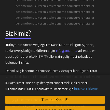
deneme bonusu veren siteler
deneme bonusu veren siteler
81. BÖLÜM
82. BÖLÜM
deneme bonusu veren siteler
deneme bonusu veren siteler
deneme bonusu veren siteler
deneme bonusu veren siteler
deneme bonusu veren siteler
deneme bonusu veren siteler
83. BÖLÜM
84. BÖLÜM
Biz Kimiz?
85. BÖLÜM
86. BÖLÜM
Türkiye'nin Anime ve ÇizgiFilm Kanalı. Her türlü görüş, öneri,
reklam ve iş birliği teklifleriniz için
info@anizm.tv
adresine e-
posta göndererek ANIZM.TV ailemizin gelişmesine katkıda
87. BÖLÜM
88. BÖLÜM
bulunabilirsiniz.
Önemli Bilgilendirme:
Sitemizdeki tüm video içerikleri üçüncü taraf
sunucularda barındırılmaktadır. Anizm.TV kendi sunucularında video
89. BÖLÜM
90. BÖLÜM
içeriği barındırmamaktadır. Telif hakkı talepleri ilgili video
Bu web sitesi, size en iyi deneyimi sunabilmek için çerezleri
sağlayıcılarına iletilmelidir.
buraya tıklayın
kullanmaktadır. Gizlilik politikamızı incelemek için
.
91. BÖLÜM
92. BÖLÜM
Tümünü Kabul Et
Copyright © 2013-2026
Anizm.TV Türkçe Altyazılı Anime İzle | Her hakkı saklıdır.