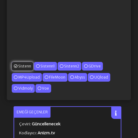
Sistenn
Sistenn1
Sistenn2
GDrive
MP4Upload
FileMoon
Abyss
UQload
Vidmoly
Voe
EMEĞI GEÇENLER
Çeviri:
Güncellenecek
Kodlayıcı:
Anizm.tv