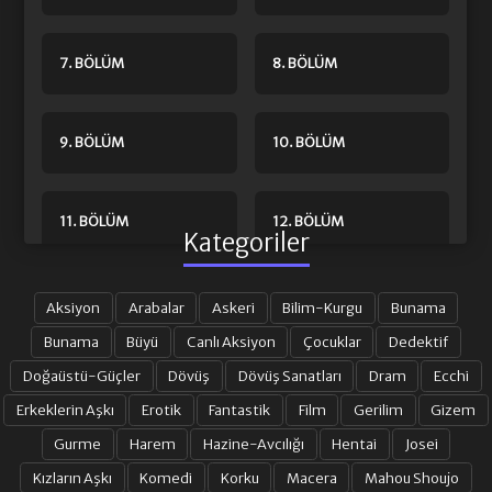
7. BÖLÜM
8. BÖLÜM
9. BÖLÜM
10. BÖLÜM
11. BÖLÜM
12. BÖLÜM
Kategoriler
13. BÖLÜM
14. BÖLÜM
Aksiyon
Arabalar
Askeri
Bilim-Kurgu
Bunama
Bunama
Büyü
Canlı Aksiyon
Çocuklar
Dedektif
Doğaüstü-Güçler
Dövüş
Dövüş Sanatları
Dram
Ecchi
15. BÖLÜM
16. BÖLÜM
Erkeklerin Aşkı
Erotik
Fantastik
Film
Gerilim
Gizem
Gurme
Harem
Hazine-Avcılığı
Hentai
Josei
17. BÖLÜM
18. BÖLÜM
Kızların Aşkı
Komedi
Korku
Macera
Mahou Shoujo