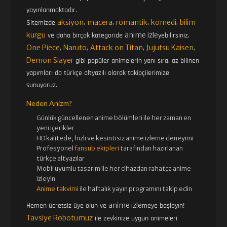
43. BÖLÜM
44. BÖLÜM
yayınlanmaktadır.
aksiyon
macera
romantik
komedi
bilim
Sitemizde
,
,
,
,
kurgu
anime izle
ve daha birçok kategoride
yebilirsiniz.
45. BÖLÜM
46. BÖLÜM
One Piece
Naruto
Attack on Titan
Jujutsu Kaisen
,
,
,
,
Demon Slayer
gibi popüler animelerin yanı sıra, az bilinen
yapımları da türkçe altyazılı olarak takipçilerimize
47. BÖLÜM
48. BÖLÜM
sunuyoruz.
Neden Anizm?
49. BÖLÜM
50. BÖLÜM
Günlük güncellenen
anime bölümleri ile her zaman en
yeni içerikler
HD kalitede, hızlı ve kesintisiz
anime izle
me deneyimi
Profesyonel
fansub ekipleri
tarafından hazırlanan
51. BÖLÜM
52. BÖLÜM
türkçe altyazılar
Mobil uyumlu tasarım ile her cihazdan rahatça anime
izleyin
53. BÖLÜM
54. BÖLÜM
Anime takvimi
ile haftalık yayın programını takip edin
anime izle
Hemen ücretsiz üye olun ve
meye başlayın!
Tavsiye Robotumuz
ile zevkinize uygun animeleri
55. BÖLÜM
56. BÖLÜM