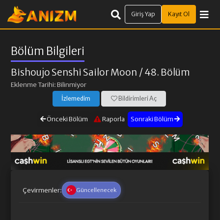
Giriş Yap
Kayıt Ol
Bölüm Bilgileri
Bishoujo Senshi Sailor Moon
/ 48. Bölüm
Eklenme Tarihi: Bilinmiyor
İzlemedim
Bildirimleri Aç
Önceki Bölüm
Raporla
Sonraki Bölüm
Çevirmenler:
Güncellenecek