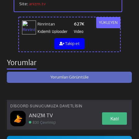
Site:
anizm.tv
YÜKLEYEN
Rinrintan
627K
Kıdemli Uploader
Video
Takip et
Yorumlar
Yorumları Görüntüle
DISCORD SUNUCUMUZA DAVETLISIN
ANIZM TV
Katıl
830 Çevrimiçi