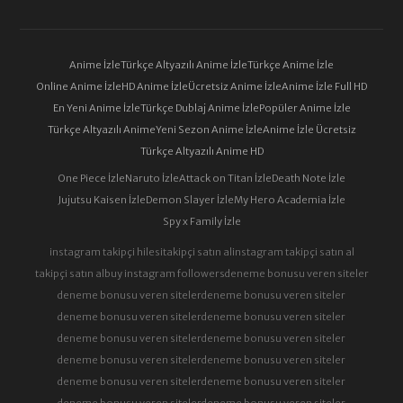
69. BÖLÜM
70. BÖLÜM
Anime İzle
Türkçe Altyazılı Anime İzle
Türkçe Anime İzle
Online Anime İzle
HD Anime İzle
Ücretsiz Anime İzle
Anime İzle Full HD
71. BÖLÜM
72. BÖLÜM
En Yeni Anime İzle
Türkçe Dublaj Anime İzle
Popüler Anime İzle
Türkçe Altyazılı Anime
Yeni Sezon Anime İzle
Anime İzle Ücretsiz
Türkçe Altyazılı Anime HD
73. BÖLÜM
74. BÖLÜM
One Piece İzle
Naruto İzle
Attack on Titan İzle
Death Note İzle
Jujutsu Kaisen İzle
Demon Slayer İzle
My Hero Academia İzle
Spy x Family İzle
75. BÖLÜM
76. BÖLÜM
instagram takipçi hilesi
takipçi satın al
instagram takipçi satın al
takipçi satın al
buy instagram followers
deneme bonusu veren siteler
deneme bonusu veren siteler
deneme bonusu veren siteler
77. BÖLÜM
78. BÖLÜM
deneme bonusu veren siteler
deneme bonusu veren siteler
deneme bonusu veren siteler
deneme bonusu veren siteler
deneme bonusu veren siteler
deneme bonusu veren siteler
79. BÖLÜM
80. BÖLÜM
deneme bonusu veren siteler
deneme bonusu veren siteler
deneme bonusu veren siteler
deneme bonusu veren siteler