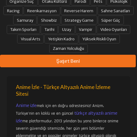
Organize Suç
Otaku Kültürü
Parodi
Pets
Psikolojik
31. BÖLÜM
32. BÖLÜM
Racing
Reenkarnasyon
Reverse Harem
Sahne Sanatları
Samuray
Showbiz
Strategy Game
Süper Güç
Takım Sporları
Tarihi
Uzay
Vampir
Video Oyunları
33. BÖLÜM
34. BÖLÜM
Visual Arts
Yetişkin Kadro
Yüksek Riskli Oyun
Zaman Yolculuğu
35. BÖLÜM
36. BÖLÜM
Şaşırt Beni
37. BÖLÜM
38. BÖLÜM
Anime İzle - Türkçe Altyazılı Anime İzleme
Sitesi
39. BÖLÜM
40. BÖLÜM
Anime izle
mek için en doğru adrestesiniz! Anizm,
türkçe altyazılı anime
Türkiye'nin en köklü ve en güncel
41. BÖLÜM
42. BÖLÜM
izle
me platformudur. 2013 yılından bu yana binlerce anime
severin güvendiği sitemizde, her gün yeni bölümler
eklenmekte ve en popüler animeler türkçe altyazılı olarak