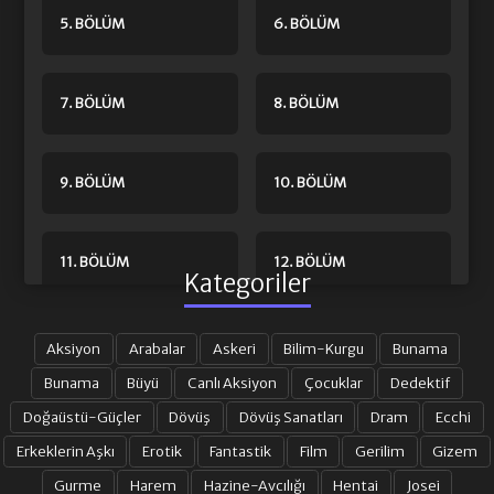
5. BÖLÜM
6. BÖLÜM
7. BÖLÜM
8. BÖLÜM
9. BÖLÜM
10. BÖLÜM
11. BÖLÜM
12. BÖLÜM
Kategoriler
13. BÖLÜM
14. BÖLÜM
Aksiyon
Arabalar
Askeri
Bilim-Kurgu
Bunama
Bunama
Büyü
Canlı Aksiyon
Çocuklar
Dedektif
Doğaüstü-Güçler
Dövüş
Dövüş Sanatları
Dram
Ecchi
15. BÖLÜM
16. BÖLÜM FINAL
Erkeklerin Aşkı
Erotik
Fantastik
Film
Gerilim
Gizem
Gurme
Harem
Hazine-Avcılığı
Hentai
Josei