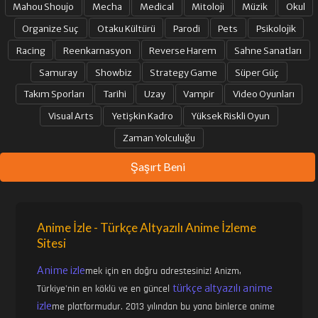
Mahou Shoujo
Mecha
Medical
Mitoloji
Müzik
Okul
Organize Suç
Otaku Kültürü
Parodi
Pets
Psikolojik
Racing
Reenkarnasyon
Reverse Harem
Sahne Sanatları
Samuray
Showbiz
Strategy Game
Süper Güç
Takım Sporları
Tarihi
Uzay
Vampir
Video Oyunları
Visual Arts
Yetişkin Kadro
Yüksek Riskli Oyun
Zaman Yolculuğu
Şaşırt Beni
Anime İzle - Türkçe Altyazılı Anime İzleme
Sitesi
Anime izle
mek için en doğru adrestesiniz! Anizm,
türkçe altyazılı anime
Türkiye'nin en köklü ve en güncel
izle
me platformudur. 2013 yılından bu yana binlerce anime