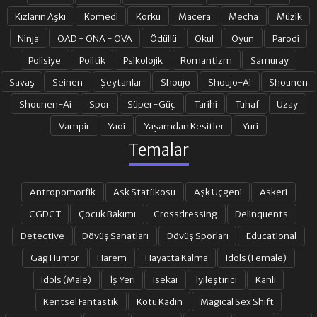
Kızların Aşkı
Komedi
Korku
Macera
Mecha
Müzik
Ninja
OAD - ONA - OVA
Ödüllü
Okul
Oyun
Parodi
Polisiye
Politik
Psikolojik
Romantizm
Samuray
Savaş
Seinen
Şeytanlar
Shoujo
Shoujo-Ai
Shounen
Shounen-Ai
Spor
Süper-Güç
Tarihi
Tuhaf
Uzay
Vampir
Yaoi
Yaşamdan Kesitler
Yuri
Temalar
Antropomorfik
Aşk Statükosu
Aşk Üçgeni
Askeri
CGDCT
Çocuk Bakımı
Crossdressing
Delinquents
Detective
Dövüş Sanatları
Dövüş Sporları
Educational
Gag Humor
Harem
Hayatta Kalma
Idols (Female)
Idols (Male)
İş Yeri
Isekai
İyileştirici
Kanlı
Kentsel Fantastik
Kötü Kadın
Magical Sex Shift