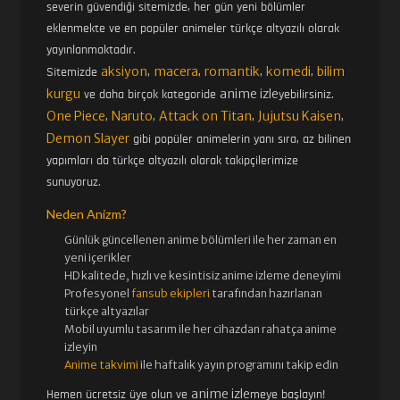
severin güvendiği sitemizde, her gün yeni bölümler
eklenmekte ve en popüler animeler türkçe altyazılı olarak
yayınlanmaktadır.
aksiyon
macera
romantik
komedi
bilim
Sitemizde
,
,
,
,
kurgu
anime izle
ve daha birçok kategoride
yebilirsiniz.
One Piece
Naruto
Attack on Titan
Jujutsu Kaisen
,
,
,
,
Demon Slayer
gibi popüler animelerin yanı sıra, az bilinen
yapımları da türkçe altyazılı olarak takipçilerimize
sunuyoruz.
Neden Anizm?
Günlük güncellenen
anime bölümleri ile her zaman en
yeni içerikler
HD kalitede, hızlı ve kesintisiz
anime izle
me deneyimi
Profesyonel
fansub ekipleri
tarafından hazırlanan
türkçe altyazılar
Mobil uyumlu tasarım ile her cihazdan rahatça anime
izleyin
Anime takvimi
ile haftalık yayın programını takip edin
anime izle
Hemen ücretsiz üye olun ve
meye başlayın!