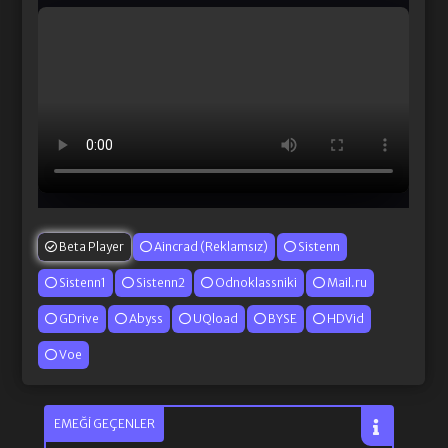
Beta Player
Aincrad (Reklamsız)
Sistenn
Sistenn1
Sistenn2
Odnoklassniki
Mail.ru
GDrive
Abyss
UQload
BYSE
HDVid
Voe
EMEĞI GEÇENLER