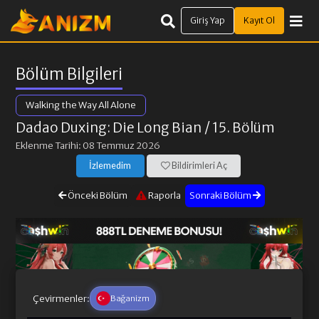
Giriş Yap
Kayıt Ol
Bölüm Bilgileri
Walking the Way All Alone
Dadao Duxing: Die Long Bian
/ 15. Bölüm
Eklenme Tarihi: 08 Temmuz 2026
İzlemedim
Bildirimleri Aç
Önceki Bölüm
Raporla
Sonraki Bölüm
Çevirmenler:
Bağanizm