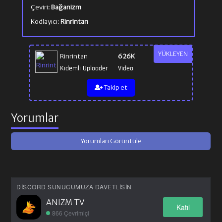
Çeviri:
Bağanizm
Kodlayıcı:
Rinrintan
YÜKLEYEN
Rinrintan
626K
Kıdemli Uploader
Video
Takip et
Yorumlar
Yorumları Görüntüle
DISCORD SUNUCUMUZA DAVETLISIN
ANIZM TV
Katıl
866 Çevrimiçi