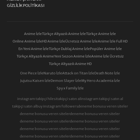
GIZLILIK POLITIKASI
Anime İzle
Türkçe Altyazılı Anime İzle
Türkçe Anime İzle
Online Anime İzle
HD Anime İzle
Ücretsiz Anime İzle
Anime İzle Full HD
En Yeni Anime İzle
Türkçe Dublaj Anime İzle
Popüler Anime İzle
Türkçe Altyazılı Anime
Yeni Sezon Anime İzle
Anime İzle Ücretsiz
Türkçe Altyazılı Anime HD
One Piece İzle
Naruto İzle
Attack on Titan İzle
Death Note İzle
Jujutsu Kaisen İzle
Demon Slayer İzle
My Hero Academia İzle
Spy x Family İzle
instagram takipçi hilesi
takipçi satın al
instagram takipçi satın al
takipçi satın al
buy instagram followers
deneme bonusu veren siteler
deneme bonusu veren siteler
deneme bonusu veren siteler
deneme bonusu veren siteler
deneme bonusu veren siteler
deneme bonusu veren siteler
deneme bonusu veren siteler
deneme bonusu veren siteler
deneme bonusu veren siteler