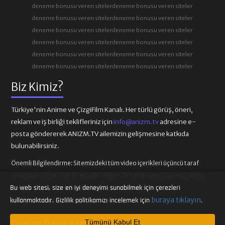
deneme bonusu veren siteler
deneme bonusu veren siteler
deneme bonusu veren siteler
deneme bonusu veren siteler
deneme bonusu veren siteler
deneme bonusu veren siteler
deneme bonusu veren siteler
deneme bonusu veren siteler
deneme bonusu veren siteler
deneme bonusu veren siteler
deneme bonusu veren siteler
deneme bonusu veren siteler
Biz Kimiz?
Türkiye'nin Anime ve ÇizgiFilm Kanalı. Her türlü görüş, öneri,
reklam ve iş birliği teklifleriniz için
info@anizm.tv
adresine e-
posta göndererek ANIZM.TV ailemizin gelişmesine katkıda
bulunabilirsiniz.
Önemli Bilgilendirme:
Sitemizdeki tüm video içerikleri üçüncü taraf
sunucularda barındırılmaktadır. Anizm.TV kendi sunucularında video
içeriği barındırmamaktadır. Telif hakkı talepleri ilgili video
Bu web sitesi, size en iyi deneyimi sunabilmek için çerezleri
sağlayıcılarına iletilmelidir.
buraya tıklayın
kullanmaktadır. Gizlilik politikamızı incelemek için
.
Tümünü Kabul Et
Copyright © 2013-2026