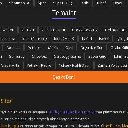
n
Shounen-Ai
Spor
Süper-Güç
Tarihi
Tuhaf
Uzay
Temalar
Askeri
CGDCT
Çocuk Bakımı
Crossdressing
Delinquents
ta Kalma
Idols (Female)
Idols (Male)
İş Yeri
Isekai
İyileşti
Medical
Mitoloji
Müzik
Okul
Organize Suç
Otaku Kül
rı
Samuray
Showbiz
Strategy Game
Süper Güç
Takım Sp
Visual Arts
Yetişkin Kadro
Yüksek Riskli Oyun
Zaman Yolculuğu
Şaşırt Beni
 Sitesi
türkçe altyazılı anime izle
rkiye'nin en köklü ve en güncel
me platformudur. 2
üler animeler türkçe altyazılı olarak yayınlanmaktadır.
bilim kurgu
anime izle
One Piece
Na
ve daha birçok kategoride
yebilirsiniz.
,