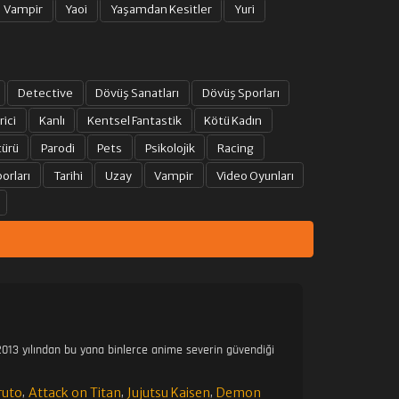
Vampir
Yaoi
Yaşamdan Kesitler
Yuri
Detective
Dövüş Sanatları
Dövüş Sporları
rici
Kanlı
Kentsel Fantastik
Kötü Kadın
türü
Parodi
Pets
Psikolojik
Racing
orları
Tarihi
Uzay
Vampir
Video Oyunları
013 yılından bu yana binlerce anime severin güvendiği
ruto
Attack on Titan
Jujutsu Kaisen
Demon
,
,
,