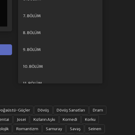
7. BÖLÜM
8. BÖLÜM
9. BÖLÜM
10. BÖLÜM
11. BÖLÜM
12. BÖLÜM FINAL
oğaüstü-Güçler
Dövüş
Dövüş Sanatları
Dram
OVA 1
entai
Josei
Kızların Aşkı
Komedi
Korku
olojik
Romantizm
Samuray
Savaş
Seinen