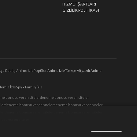
HIZMET ŞARTLARI
GIZLILIK POLITIKASI
çe Dublaj Anime İzle
Popüler Anime İzle
Türkçe Altyazılı Anime
emia İzle
Spy x Family İzle
me bonusu veren siteler
deneme bonusu veren siteler
ler
deneme bonusu veren siteler
deneme bonusu veren siteler
ler
deneme bonusu veren siteler
deneme bonusu veren siteler
usu veren siteler