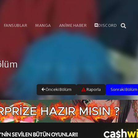
FANSUBLAR
MANGA
ANİME HABER
DISCORD
Bölüm
Önceki Bölüm
Raporla
Sonraki Bölüm