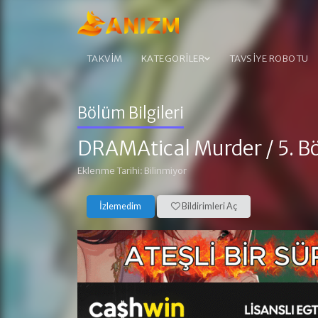
TAKVİM
KATEGORİLER
TAVSİYE ROBOTU
Bölüm Bilgileri
DRAMAtical Murder
/ 5. 
Eklenme Tarihi: Bilinmiyor
İzlemedim
Bildirimleri Aç