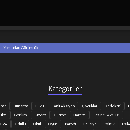
Yorumları Görüntüle
Kategoriler
ama
Bunama
Büyü
Canlı Aksiyon
Çocuklar
Dedektif
D
Film
Gerilim
Gizem
Gurme
Harem
Hazine-Avcılığı
H
 OVA
Ödüllü
Okul
Oyun
Parodi
Polisiye
Politik
Psik