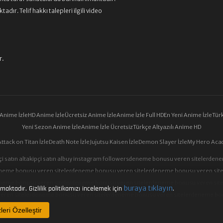
ır. Telif hakkı talepleri ilgili video
r.
 Anime İzle
HD Anime İzle
Ücretsiz Anime İzle
Anime İzle Full HD
En Yeni Anime İzle
Türk
Yeni Sezon Anime İzle
Anime İzle Ücretsiz
Türkçe Altyazılı Anime HD
Attack on Titan İzle
Death Note İzle
Jujutsu Kaisen İzle
Demon Slayer İzle
My Hero Acad
i satın al
takipçi satın al
buy instagram followers
deneme bonusu veren siteler
dene
neme bonusu veren siteler
deneme bonusu veren siteler
deneme bonusu veren site
neme bonusu veren siteler
deneme bonusu veren siteler
deneme bonusu veren site
buraya tıklayın
maktadır. Gizlilik politikamızı incelemek için
.
ren siteler
deneme bonusu veren siteler
deneme bonusu veren siteler
deneme bon
eri Özelleştir