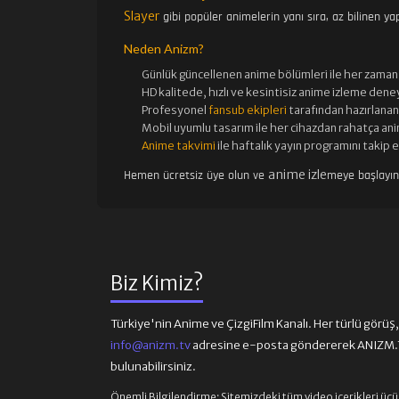
Slayer
gibi popüler animelerin yanı sıra, az bilinen yap
Neden Anizm?
Günlük güncellenen
anime bölümleri ile her zaman 
HD kalitede, hızlı ve kesintisiz
anime izle
me deney
Profesyonel
fansub ekipleri
tarafından hazırlanan 
Mobil uyumlu tasarım ile her cihazdan rahatça ani
Anime takvimi
ile haftalık yayın programını takip 
anime izle
Hemen ücretsiz üye olun ve
meye başlayı
Biz Kimiz?
Türkiye'nin Anime ve ÇizgiFilm Kanalı. Her türlü görüş, ön
info@anizm.tv
adresine e-posta göndererek ANIZM.TV
bulunabilirsiniz.
Önemli Bilgilendirme:
Sitemizdeki tüm video içerikleri üç