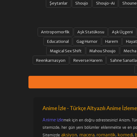
Şeytanlar
Shoujo
Shoujo-Ai
Shoune
Antropomorfik
Aşk Statükosu
Aşk Üçgeni
Educational
Gag Humor
Harem
Hayat
Magical Sex Shift
Mahou Shoujo
Mecha
Reenkarnasyon
Reverse Harem
Sahne Sanatla
Anime İzle - Türkçe Altyazılı Anime İzleme
Anime izle
mek için en doğru adrestesiniz! Anizm, Tü
sitemizde, her gün yeni bölümler eklenmekte ve en pop
aksiyon
macera
romantik
komedi
Sitemizde
,
,
,
,