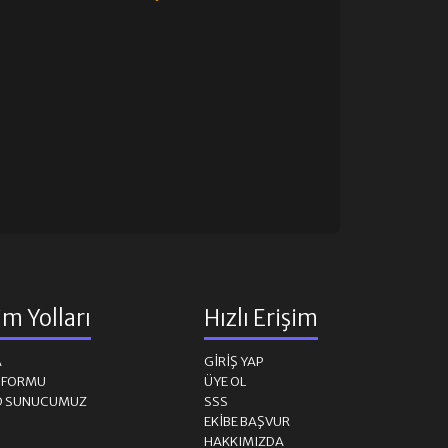
şim Yolları
Hızlı Erişim
A
GIRIŞ YAP
M FORMU
ÜYE OL
D SUNUCUMUZ
SSS
EKIBE BAŞVUR
HAKKIMIZDA