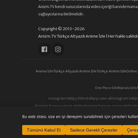
Anizm.TV kendi sunucularında video içeriği barındırmamaktad
sağlayıcılarına iletilmelidir.
Copyright © 2013-2026
Anizm.TV Türkçe Altyazılı Anime İzle | Her hakkı saklıdı
Anime İzle
Türkçe Altyazılı Anime İzle
Türkçe Anime İzle
Online
One Piece İzle
Naruto İzle
instagram takipçi hilesi
takipçi satın al
instagram takipç
deneme bonusu veren siteler
deneme bonusu veren siteler
de
deneme bonusu veren siteler
deneme bonusu veren siteler
de
Bu web sitesi, size en iyi deneyimi sunabilmek için çerezleri kullan
deneme bonusu ve
Tümünü Kabul Et
Sadece Gerekli Çerezler
Çerezl