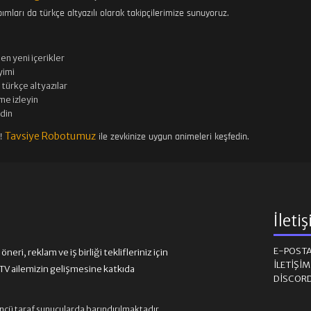
ımları da türkçe altyazılı olarak takipçilerimize sunuyoruz.
en yeni içerikler
imi
türkçe altyazılar
me izleyin
edin
Tavsiye Robotumuz
n!
ile zevkinize uygun animeleri keşfedin.
İleti
E-POST
eri, reklam ve iş birliği teklifleriniz için
İLETIŞI
 ailemizin gelişmesine katkıda
DISCOR
üncü taraf sunucularda barındırılmaktadır.