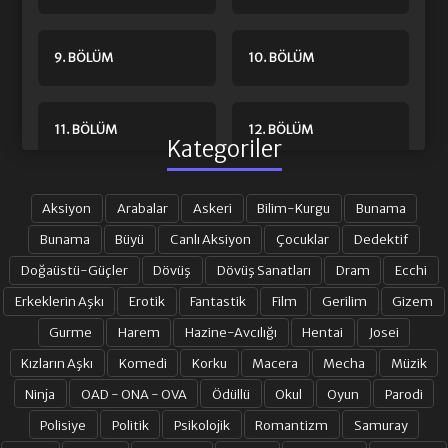
9. BÖLÜM
10. BÖLÜM
11. BÖLÜM
12. BÖLÜM
Kategoriler
13. BÖLÜM
14. BÖLÜM
Aksiyon
Arabalar
Askeri
Bilim-Kurgu
Bunama
Bunama
Büyü
Canlı Aksiyon
Çocuklar
Dedektif
Doğaüstü-Güçler
Dövüş
Dövüş Sanatları
Dram
Ecchi
15. BÖLÜM
16. BÖLÜM
Erkeklerin Aşkı
Erotik
Fantastik
Film
Gerilim
Gizem
Gurme
Harem
Hazine-Avcılığı
Hentai
Josei
17. BÖLÜM
18. BÖLÜM
Kızların Aşkı
Komedi
Korku
Macera
Mecha
Müzik
Ninja
OAD - ONA - OVA
Ödüllü
Okul
Oyun
Parodi
19. BÖLÜM
20. BÖLÜM
Polisiye
Politik
Psikolojik
Romantizm
Samuray