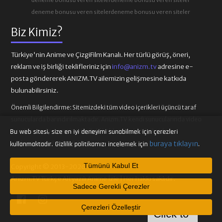
deneme bonusu veren siteler
deneme bonusu veren siteler
85. BÖLÜM
86. BÖLÜM
Biz Kimiz?
87. BÖLÜM
88. BÖLÜM
Türkiye'nin Anime ve ÇizgiFilm Kanalı. Her türlü görüş, öneri,
reklam ve iş birliği teklifleriniz için
info@anizm.tv
adresine e-
posta göndererek ANIZM.TV ailemizin gelişmesine katkıda
89. BÖLÜM
90. BÖLÜM
bulunabilirsiniz.
Önemli Bilgilendirme:
Sitemizdeki tüm video içerikleri üçüncü taraf
sunucularda barındırılmaktadır. Anizm.TV kendi sunucularında video
91. BÖLÜM
92. BÖLÜM
içeriği barındırmamaktadır. Telif hakkı talepleri ilgili video
Bu web sitesi, size en iyi deneyimi sunabilmek için çerezleri
sağlayıcılarına iletilmelidir.
buraya tıklayın
kullanmaktadır. Gizlilik politikamızı incelemek için
.
93. BÖLÜM
94. BÖLÜM
Tümünü Kabul Et
Copyright © 2013-2026
Anizm.TV Türkçe Altyazılı Anime İzle | Her hakkı saklıdır.
Sadece Gerekli Çerezler
95. BÖLÜM
96. BÖLÜM
Çerezleri Özelleştir