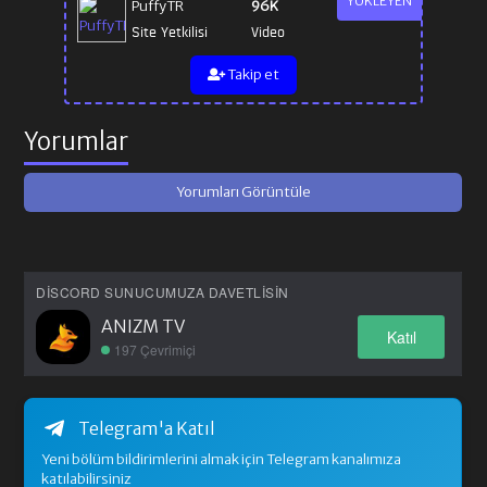
YÜKLEYEN
PuffyTR
96K
Site Yetkilisi
Video
Takip et
Yorumlar
Yorumları Görüntüle
DISCORD SUNUCUMUZA DAVETLISIN
ANIZM TV
Katıl
197 Çevrimiçi
Telegram'a Katıl
Yeni bölüm bildirimlerini almak için Telegram kanalımıza
katılabilirsiniz