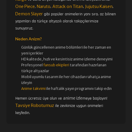
47. BÖLÜM
48. BÖLÜM
One Piece
Naruto
Attack on Titan
Jujutsu Kaisen
,
,
,
,
Demon Slayer
gibi popüler animelerin yanı sıra, az bilinen
yapımları da türkçe altyazılı olarak takipçilerimize
49. BÖLÜM
50. BÖLÜM
sunuyoruz.
Neden Anizm?
51. BÖLÜM
52. BÖLÜM
Günlük güncellenen
anime bölümleri ile her zaman en
yeni içerikler
HD kalitede, hızlı ve kesintisiz
anime izle
me deneyimi
Profesyonel
fansub ekipleri
tarafından hazırlanan
53. BÖLÜM
54. BÖLÜM
türkçe altyazılar
Mobil uyumlu tasarım ile her cihazdan rahatça anime
izleyin
55. BÖLÜM
56. BÖLÜM
Anime takvimi
ile haftalık yayın programını takip edin
anime izle
Hemen ücretsiz üye olun ve
meye başlayın!
Tavsiye Robotumuz
ile zevkinize uygun animeleri
57. BÖLÜM
58. BÖLÜM
keşfedin.
59. BÖLÜM
60. BÖLÜM