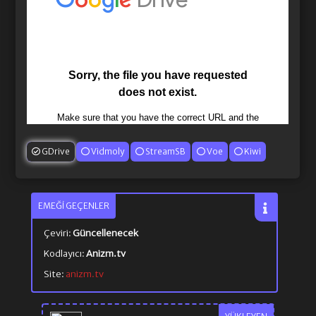
GDrive
Vidmoly
StreamSB
Voe
Kiwi
EMEĞI GEÇENLER
Çeviri:
Güncellenecek
Kodlayıcı:
Anizm.tv
Site:
anizm.tv