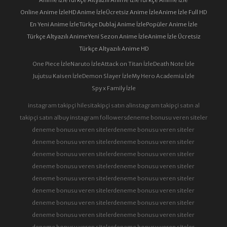
Online Anime İzle
HD Anime İzle
Ücretsiz Anime İzle
Anime İzle Full HD
73. BÖLÜM
74. BÖLÜM
En Yeni Anime İzle
Türkçe Dublaj Anime İzle
Popüler Anime İzle
Türkçe Altyazılı Anime
Yeni Sezon Anime İzle
Anime İzle Ücretsiz
Türkçe Altyazılı Anime HD
75. BÖLÜM
76. BÖLÜM
One Piece İzle
Naruto İzle
Attack on Titan İzle
Death Note İzle
Jujutsu Kaisen İzle
Demon Slayer İzle
My Hero Academia İzle
Spy x Family İzle
77. BÖLÜM
78. BÖLÜM
instagram takipçi hilesi
takipçi satın al
instagram takipçi satın al
takipçi satın al
buy instagram followers
deneme bonusu veren siteler
deneme bonusu veren siteler
deneme bonusu veren siteler
79. BÖLÜM
80. BÖLÜM
deneme bonusu veren siteler
deneme bonusu veren siteler
deneme bonusu veren siteler
deneme bonusu veren siteler
deneme bonusu veren siteler
deneme bonusu veren siteler
81. BÖLÜM
82. BÖLÜM
deneme bonusu veren siteler
deneme bonusu veren siteler
deneme bonusu veren siteler
deneme bonusu veren siteler
deneme bonusu veren siteler
deneme bonusu veren siteler
83. BÖLÜM
84. BÖLÜM
deneme bonusu veren siteler
deneme bonusu veren siteler
deneme bonusu veren siteler
deneme bonusu veren siteler