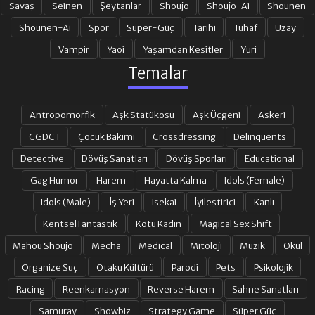
Savaş
Seinen
Şeytanlar
Shoujo
Shoujo-Ai
Shounen
Shounen-Ai
Spor
Süper-Güç
Tarihi
Tuhaf
Uzay
21. BÖLÜM
22-23. BÖLÜM
Vampir
Yaoi
Yaşamdan Kesitler
Yuri
Temalar
24. BÖLÜM
25. BÖLÜM
Antropomorfik
Aşk Statükosu
Aşk Üçgeni
Askeri
26. BÖLÜM
27. BÖLÜM
CGDCT
Çocuk Bakımı
Crossdressing
Delinquents
Detective
Dövüş Sanatları
Dövüş Sporları
Educational
Gag Humor
Harem
Hayatta Kalma
Idols (Female)
28. BÖLÜM
29. BÖLÜM
Idols (Male)
İş Yeri
Isekai
İyileştirici
Kanlı
Kentsel Fantastik
Kötü Kadın
Magical Sex Shift
30. BÖLÜM
31. BÖLÜM
Mahou Shoujo
Mecha
Medical
Mitoloji
Müzik
Okul
Organize Suç
Otaku Kültürü
Parodi
Pets
Psikolojik
32. BÖLÜM
33. BÖLÜM
Racing
Reenkarnasyon
Reverse Harem
Sahne Sanatları
Samuray
Showbiz
Strategy Game
Süper Güç