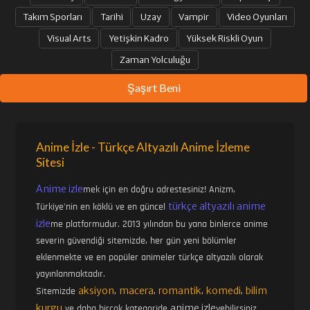
Takım Sporları
Tarihi
Uzay
Vampir
Video Oyunları
34. BÖLÜM
35. BÖLÜM
Visual Arts
Yetişkin Kadro
Yüksek Riskli Oyun
Zaman Yolculuğu
36. BÖLÜM
37. BÖLÜM
Şaşırt Beni
38. BÖLÜM
39-40. BÖLÜM
Anime İzle - Türkçe Altyazılı Anime İzleme
Sitesi
41. BÖLÜM
42. BÖLÜM
Anime izle
mek için en doğru adrestesiniz! Anizm,
türkçe altyazılı anime
Türkiye'nin en köklü ve en güncel
43. BÖLÜM
44. BÖLÜM
izle
me platformudur. 2013 yılından bu yana binlerce anime
severin güvendiği sitemizde, her gün yeni bölümler
eklenmekte ve en popüler animeler türkçe altyazılı olarak
45. BÖLÜM
46. BÖLÜM
yayınlanmaktadır.
aksiyon
macera
romantik
komedi
bilim
Sitemizde
,
,
,
,
kurgu
anime izle
ve daha birçok kategoride
yebilirsiniz.