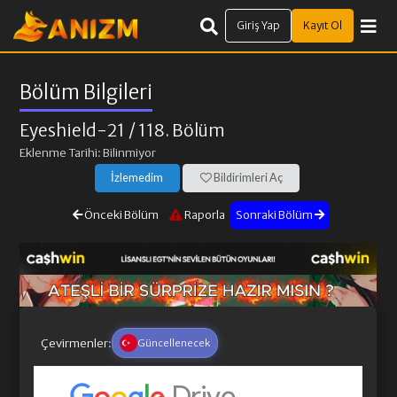
Giriş Yap
Kayıt Ol
Bölüm Bilgileri
Eyeshield-21
/ 118. Bölüm
Eklenme Tarihi: Bilinmiyor
İzlemedim
Bildirimleri Aç
Önceki Bölüm
Raporla
Sonraki Bölüm
Çevirmenler:
Güncellenecek