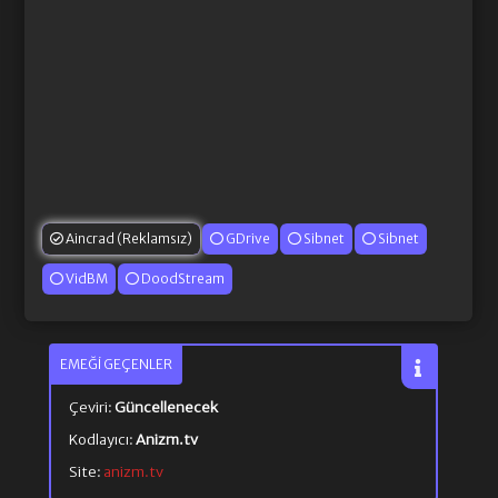
Aincrad (Reklamsız)
GDrive
Sibnet
Sibnet
VidBM
DoodStream
EMEĞI GEÇENLER
Çeviri:
Güncellenecek
Kodlayıcı:
Anizm.tv
Site:
anizm.tv