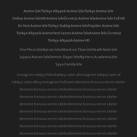
69. BÖLÜM
70. BÖLÜM
Anime İzle
Türkçe Altyazılı Anime İzle
Türkçe Anime İzle
Online Anime İzle
HD Anime İzle
Ücretsiz Anime İzle
Anime İzle Full HD
71. BÖLÜM
72. BÖLÜM
En Yeni Anime İzle
Türkçe Dublaj Anime İzle
Popüler Anime İzle
Türkçe Altyazılı Anime
Yeni Sezon Anime İzle
Anime İzle Ücretsiz
Türkçe Altyazılı Anime HD
73. BÖLÜM
74. BÖLÜM
One Piece İzle
Naruto İzle
Attack on Titan İzle
Death Note İzle
Jujutsu Kaisen İzle
Demon Slayer İzle
My Hero Academia İzle
Spy x Family İzle
75. BÖLÜM
76. BÖLÜM
instagram takipçi hilesi
takipçi satın al
instagram takipçi satın al
takipçi satın al
buy instagram followers
deneme bonusu veren siteler
deneme bonusu veren siteler
deneme bonusu veren siteler
77. BÖLÜM
78. BÖLÜM
deneme bonusu veren siteler
deneme bonusu veren siteler
deneme bonusu veren siteler
deneme bonusu veren siteler
deneme bonusu veren siteler
deneme bonusu veren siteler
79. BÖLÜM
80. BÖLÜM
deneme bonusu veren siteler
deneme bonusu veren siteler
deneme bonusu veren siteler
deneme bonusu veren siteler
deneme bonusu veren siteler
deneme bonusu veren siteler
81. BÖLÜM
82. BÖLÜM