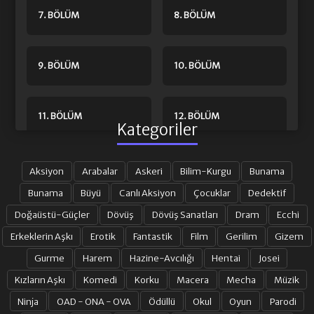
7. BÖLÜM
8. BÖLÜM
9. BÖLÜM
10. BÖLÜM
11. BÖLÜM
12. BÖLÜM
Kategoriler
13. BÖLÜM
14. BÖLÜM
Aksiyon
Arabalar
Askeri
Bilim-Kurgu
Bunama
Bunama
Büyü
Canlı Aksiyon
Çocuklar
Dedektif
Doğaüstü-Güçler
Dövüş
Dövüş Sanatları
Dram
Ecchi
15. BÖLÜM
16. BÖLÜM
Erkeklerin Aşkı
Erotik
Fantastik
Film
Gerilim
Gizem
Gurme
Harem
Hazine-Avcılığı
Hentai
Josei
17. BÖLÜM
18. BÖLÜM
Kızların Aşkı
Komedi
Korku
Macera
Mecha
Müzik
Ninja
OAD - ONA - OVA
Ödüllü
Okul
Oyun
Parodi