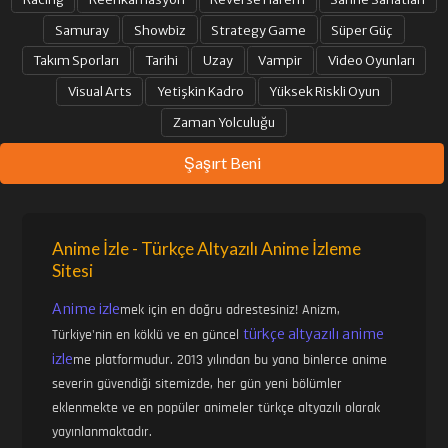
Samuray
Showbiz
Strategy Game
Süper Güç
Takım Sporları
Tarihi
Uzay
Vampir
Video Oyunları
33. BÖLÜM
34. BÖLÜM
Visual Arts
Yetişkin Kadro
Yüksek Riskli Oyun
Zaman Yolculuğu
35. BÖLÜM
36. BÖLÜM
Şaşırt Beni
37. BÖLÜM
38. BÖLÜM
Anime İzle - Türkçe Altyazılı Anime İzleme
Sitesi
39. BÖLÜM
40. BÖLÜM
Anime izle
mek için en doğru adrestesiniz! Anizm,
türkçe altyazılı anime
Türkiye'nin en köklü ve en güncel
41. BÖLÜM
42. BÖLÜM
izle
me platformudur. 2013 yılından bu yana binlerce anime
severin güvendiği sitemizde, her gün yeni bölümler
eklenmekte ve en popüler animeler türkçe altyazılı olarak
43. BÖLÜM
44. BÖLÜM
yayınlanmaktadır.