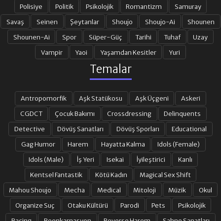
19. BÖLÜM
20. BÖLÜM
Polisiye
Politik
Psikolojik
Romantizm
Samuray
Savaş
Seinen
Şeytanlar
Shoujo
Shoujo-Ai
Shounen
Shounen-Ai
Spor
Süper-Güç
Tarihi
Tuhaf
Uzay
21. BÖLÜM
22. BÖLÜM
Vampir
Yaoi
Yaşamdan Kesitler
Yuri
Temalar
23. BÖLÜM
24. BÖLÜM
Antropomorfik
Aşk Statükosu
Aşk Üçgeni
Askeri
25. BÖLÜM
26. BÖLÜM
CGDCT
Çocuk Bakımı
Crossdressing
Delinquents
Detective
Dövüş Sanatları
Dövüş Sporları
Educational
Gag Humor
Harem
Hayatta Kalma
Idols (Female)
27. BÖLÜM
28. BÖLÜM
Idols (Male)
İş Yeri
Isekai
İyileştirici
Kanlı
Kentsel Fantastik
Kötü Kadın
Magical Sex Shift
29. BÖLÜM
30. BÖLÜM
Mahou Shoujo
Mecha
Medical
Mitoloji
Müzik
Okul
Organize Suç
Otaku Kültürü
Parodi
Pets
Psikolojik
31. BÖLÜM
32. BÖLÜM
Racing
Reenkarnasyon
Reverse Harem
Sahne Sanatları