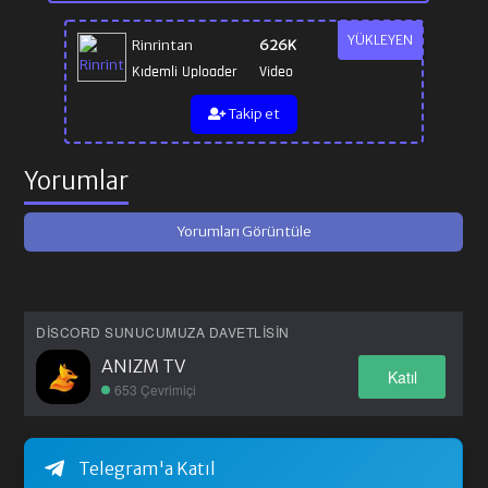
YÜKLEYEN
Rinrintan
626K
Kıdemli Uploader
Video
Takip et
Yorumlar
Yorumları Görüntüle
DISCORD SUNUCUMUZA DAVETLISIN
ANIZM TV
Katıl
653 Çevrimiçi
Telegram'a Katıl