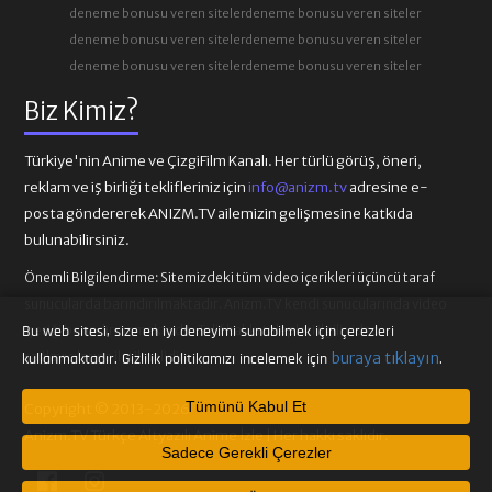
deneme bonusu veren siteler
deneme bonusu veren siteler
deneme bonusu veren siteler
deneme bonusu veren siteler
deneme bonusu veren siteler
deneme bonusu veren siteler
83. BÖLÜM
84. BÖLÜM
Biz Kimiz?
85. BÖLÜM
86. BÖLÜM
Türkiye'nin Anime ve ÇizgiFilm Kanalı. Her türlü görüş, öneri,
reklam ve iş birliği teklifleriniz için
info@anizm.tv
adresine e-
posta göndererek ANIZM.TV ailemizin gelişmesine katkıda
87. BÖLÜM
88. BÖLÜM
bulunabilirsiniz.
Önemli Bilgilendirme:
Sitemizdeki tüm video içerikleri üçüncü taraf
sunucularda barındırılmaktadır. Anizm.TV kendi sunucularında video
89. BÖLÜM
90. BÖLÜM
içeriği barındırmamaktadır. Telif hakkı talepleri ilgili video
Bu web sitesi, size en iyi deneyimi sunabilmek için çerezleri
sağlayıcılarına iletilmelidir.
buraya tıklayın
kullanmaktadır. Gizlilik politikamızı incelemek için
.
91. BÖLÜM
92. BÖLÜM
Tümünü Kabul Et
Copyright © 2013-2026
Anizm.TV Türkçe Altyazılı Anime İzle | Her hakkı saklıdır.
Sadece Gerekli Çerezler
93. BÖLÜM
94. BÖLÜM