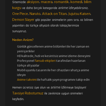
aksiyon
macera
romantik
komedi
bilim
Sitemizde
,
,
,
,
kurgu
anime izle
ve daha birçok kategoride
yebilirsiniz.
45. BÖLÜM
46. BÖLÜM
One Piece
Naruto
Attack on Titan
Jujutsu Kaisen
,
,
,
,
Demon Slayer
gibi popüler animelerin yanı sıra, az bilinen
yapımları da türkçe altyazılı olarak takipçilerimize
47. BÖLÜM
48. BÖLÜM
sunuyoruz.
Neden Anizm?
49. BÖLÜM
50. BÖLÜM
Günlük güncellenen
anime bölümleri ile her zaman en
yeni içerikler
HD kalitede, hızlı ve kesintisiz
anime izle
me deneyimi
Profesyonel
fansub ekipleri
tarafından hazırlanan
51. BÖLÜM
52. BÖLÜM
türkçe altyazılar
Mobil uyumlu tasarım ile her cihazdan rahatça anime
izleyin
53. BÖLÜM
54. BÖLÜM
Anime takvimi
ile haftalık yayın programını takip edin
anime izle
Hemen ücretsiz üye olun ve
meye başlayın!
Tavsiye Robotumuz
ile zevkinize uygun animeleri
55. BÖLÜM
56. BÖLÜM
keşfedin.