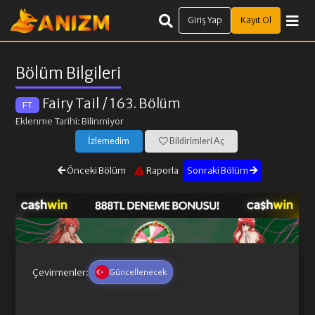
Giriş Yap
Kayıt Ol
Bölüm Bilgileri
Fairy Tail
/ 163. Bölüm
FT
Eklenme Tarihi: Bilinmiyor
İzlemedim
Bildirimleri Aç
Önceki Bölüm
Raporla
Sonraki Bölüm
Çevirmenler:
Güncellenecek