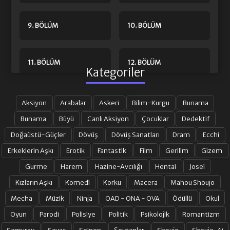
9. BÖLÜM
10. BÖLÜM
11. BÖLÜM
12. BÖLÜM
Kategoriler
13. BÖLÜM
14. BÖLÜM
Aksiyon
Arabalar
Askeri
Bilim-Kurgu
Bunama
Bunama
Büyü
Canlı Aksiyon
Çocuklar
Dedektif
Doğaüstü-Güçler
Dövüş
Dövüş Sanatları
Dram
Ecchi
15. BÖLÜM
16. BÖLÜM
Erkeklerin Aşkı
Erotik
Fantastik
Film
Gerilim
Gizem
Gurme
Harem
Hazine-Avcılığı
Hentai
Josei
17. BÖLÜM
18. BÖLÜM
Kızların Aşkı
Komedi
Korku
Macera
Mahou Shoujo
Mecha
Müzik
Ninja
OAD - ONA - OVA
Ödüllü
Okul
19. BÖLÜM
20. BÖLÜM
Oyun
Parodi
Polisiye
Politik
Psikolojik
Romantizm
Samuray
Savaş
Seinen
Şeytanlar
Shoujo
Shoujo-Ai