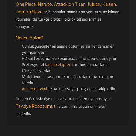
46. BÖLÜM
47. BÖLÜM
One Piece
Naruto
Attack on Titan
Jujutsu Kaisen
,
,
,
,
Demon Slayer
gibi popüler animelerin yanı sıra, az bilinen
yapımları da türkçe altyazılı olarak takipçilerimize
48. BÖLÜM
49. BÖLÜM
sunuyoruz.
Neden Anizm?
50. BÖLÜM
51. BÖLÜM
Günlük güncellenen
anime bölümleri ile her zaman en
yeni içerikler
HD kalitede, hızlı ve kesintisiz
anime izle
me deneyimi
Profesyonel
fansub ekipleri
tarafından hazırlanan
52. BÖLÜM FINAL
türkçe altyazılar
Mobil uyumlu tasarım ile her cihazdan rahatça anime
izleyin
Anime takvimi
ile haftalık yayın programını takip edin
anime izle
Hemen ücretsiz üye olun ve
meye başlayın!
Tavsiye Robotumuz
ile zevkinize uygun animeleri
keşfedin.