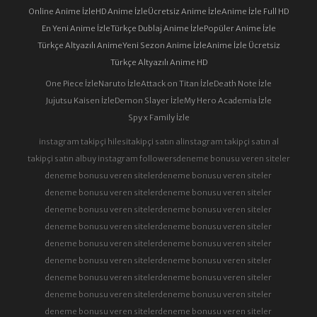
Online Anime İzle
HD Anime İzle
Ücretsiz Anime İzle
Anime İzle Full HD
En Yeni Anime İzle
Türkçe Dublaj Anime İzle
Popüler Anime İzle
Türkçe Altyazılı Anime
Yeni Sezon Anime İzle
Anime İzle Ücretsiz
Türkçe Altyazılı Anime HD
One Piece İzle
Naruto İzle
Attack on Titan İzle
Death Note İzle
Jujutsu Kaisen İzle
Demon Slayer İzle
My Hero Academia İzle
Spy x Family İzle
instagram takipçi hilesi
takipçi satın al
instagram takipçi satın al
takipçi satın al
buy instagram followers
deneme bonusu veren siteler
deneme bonusu veren siteler
deneme bonusu veren siteler
deneme bonusu veren siteler
deneme bonusu veren siteler
deneme bonusu veren siteler
deneme bonusu veren siteler
deneme bonusu veren siteler
deneme bonusu veren siteler
deneme bonusu veren siteler
deneme bonusu veren siteler
deneme bonusu veren siteler
deneme bonusu veren siteler
deneme bonusu veren siteler
deneme bonusu veren siteler
deneme bonusu veren siteler
deneme bonusu veren siteler
deneme bonusu veren siteler
deneme bonusu veren siteler