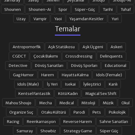
Shounen
Shounen-Ai
Spor
Süper-Güç
Tarihi
Tuhaf
21. BÖLÜM
22. BÖLÜM
Uzay
Vampir
Yaoi
Yaşamdan Kesitler
Yuri
Temalar
23. BÖLÜM
24. BÖLÜM
Antropomorfik
Aşk Statükosu
Aşk Üçgeni
Askeri
25. BÖLÜM
26. BÖLÜM
CGDCT
Çocuk Bakımı
Crossdressing
Delinquents
Detective
Dövüş Sanatları
Dövüş Sporları
Educational
Gag Humor
Harem
Hayatta Kalma
Idols (Female)
27. BÖLÜM
28. BÖLÜM
Idols (Male)
İş Yeri
Isekai
İyileştirici
Kanlı
Kentsel Fantastik
Kötü Kadın
Magical Sex Shift
29. BÖLÜM
30. BÖLÜM
Mahou Shoujo
Mecha
Medical
Mitoloji
Müzik
Okul
Organize Suç
Otaku Kültürü
Parodi
Pets
Psikolojik
31. BÖLÜM
32. BÖLÜM
Racing
Reenkarnasyon
Reverse Harem
Sahne Sanatları
Samuray
Showbiz
Strategy Game
Süper Güç