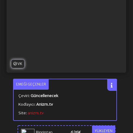
VK
EMEĞI GEÇENLER
Çeviri:
Güncellenecek
Kodlayıcı:
Anizm.tv
Site:
anizm.tv
YÜKLEYEN
Rinrintan
626K