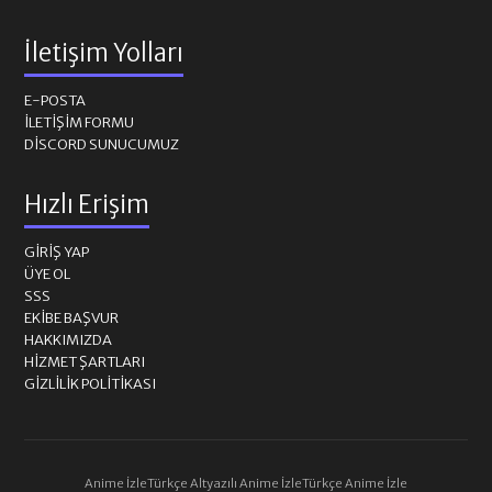
İletişim Yolları
E-POSTA
İLETIŞIM FORMU
DISCORD SUNUCUMUZ
Hızlı Erişim
GIRIŞ YAP
ÜYE OL
SSS
EKIBE BAŞVUR
HAKKIMIZDA
HIZMET ŞARTLARI
GIZLILIK POLITIKASI
Anime İzle
Türkçe Altyazılı Anime İzle
Türkçe Anime İzle