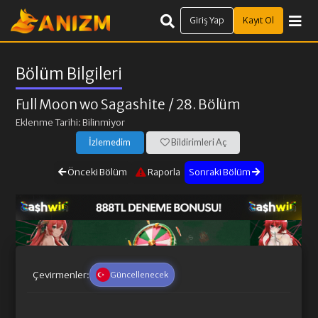
Giriş Yap
Kayıt Ol
Bölüm Bilgileri
Full Moon wo Sagashite
/ 28. Bölüm
Eklenme Tarihi: Bilinmiyor
İzlemedim
Bildirimleri Aç
Önceki Bölüm
Raporla
Sonraki Bölüm
Çevirmenler:
Güncellenecek