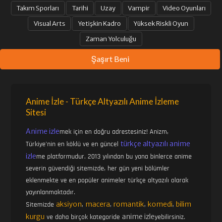
Takım Sporları
Tarihi
Uzay
Vampir
Video Oyunları
33. BÖLÜM
34. BÖLÜM
Visual Arts
Yetişkin Kadro
Yüksek Riskli Oyun
Zaman Yolculuğu
35. BÖLÜM
36. BÖLÜM
Şaşırt Beni
37. BÖLÜM
39. BÖLÜM
Anime İzle - Türkçe Altyazılı Anime İzleme
Sitesi
40. BÖLÜM
41. BÖLÜM
Anime izle
mek için en doğru adrestesiniz! Anizm,
türkçe altyazılı anime
Türkiye'nin en köklü ve en güncel
42. BÖLÜM
43. BÖLÜM
izle
me platformudur. 2013 yılından bu yana binlerce anime
severin güvendiği sitemizde, her gün yeni bölümler
eklenmekte ve en popüler animeler türkçe altyazılı olarak
44. BÖLÜM
45. BÖLÜM
yayınlanmaktadır.
aksiyon
macera
romantik
komedi
bilim
Sitemizde
,
,
,
,
kurgu
anime izle
ve daha birçok kategoride
yebilirsiniz.