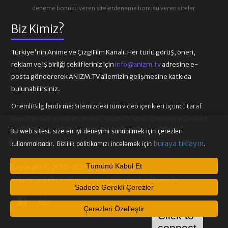
deneme bonusu veren siteler
deneme bonusu veren siteler
Biz Kimiz?
Türkiye'nin Anime ve ÇizgiFilm Kanalı. Her türlü görüş, öneri,
reklam ve iş birliği teklifleriniz için
info@anizm.tv
adresine e-
posta göndererek ANIZM.TV ailemizin gelişmesine katkıda
bulunabilirsiniz.
Önemli Bilgilendirme:
Sitemizdeki tüm video içerikleri üçüncü taraf
sunucularda barındırılmaktadır. Anizm.TV kendi sunucularında video
içeriği barındırmamaktadır. Telif hakkı talepleri ilgili video
Bu web sitesi, size en iyi deneyimi sunabilmek için çerezleri
sağlayıcılarına iletilmelidir.
buraya tıklayın
kullanmaktadır. Gizlilik politikamızı incelemek için
.
Tümünü Kabul Et
Copyright © 2013-2026
Anizm.TV Türkçe Altyazılı Anime İzle | Her hakkı saklıdır.
Sadece Gerekli Çerezler
Çerezleri Özelleştir