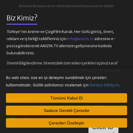
deneme bonusu veren siteler
deneme bonusu veren siteler
Biz Kimiz?
Türkiye'nin Anime ve ÇizgiFilm Kanalı. Her türlü görüş, öneri,
reklam ve iş birliği teklifleriniz için
info@anizm.tv
adresine e-
posta göndererek ANIZM.TV ailemizin gelişmesine katkıda
bulunabilirsiniz.
Önemli Bilgilendirme:
Sitemizdeki tüm video içerikleri üçüncü taraf
sunucularda barındırılmaktadır. Anizm.TV kendi sunucularında video
içeriği barındırmamaktadır. Telif hakkı talepleri ilgili video
Bu web sitesi, size en iyi deneyimi sunabilmek için çerezleri
sağlayıcılarına iletilmelidir.
buraya tıklayın
kullanmaktadır. Gizlilik politikamızı incelemek için
.
Tümünü Kabul Et
Copyright © 2013-2026
Anizm.TV Türkçe Altyazılı Anime İzle | Her hakkı saklıdır.
Sadece Gerekli Çerezler
Çerezleri Özelleştir