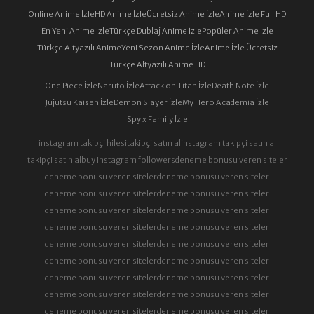
Online Anime İzle
HD Anime İzle
Ücretsiz Anime İzle
Anime İzle Full HD
En Yeni Anime İzle
Türkçe Dublaj Anime İzle
Popüler Anime İzle
Türkçe Altyazılı Anime
Yeni Sezon Anime İzle
Anime İzle Ücretsiz
Türkçe Altyazılı Anime HD
One Piece İzle
Naruto İzle
Attack on Titan İzle
Death Note İzle
Jujutsu Kaisen İzle
Demon Slayer İzle
My Hero Academia İzle
Spy x Family İzle
instagram takipçi hilesi
takipçi satın al
instagram takipçi satın al
takipçi satın al
buy instagram followers
deneme bonusu veren siteler
deneme bonusu veren siteler
deneme bonusu veren siteler
deneme bonusu veren siteler
deneme bonusu veren siteler
deneme bonusu veren siteler
deneme bonusu veren siteler
deneme bonusu veren siteler
deneme bonusu veren siteler
deneme bonusu veren siteler
deneme bonusu veren siteler
deneme bonusu veren siteler
deneme bonusu veren siteler
deneme bonusu veren siteler
deneme bonusu veren siteler
deneme bonusu veren siteler
deneme bonusu veren siteler
deneme bonusu veren siteler
deneme bonusu veren siteler