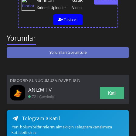
Rinrintan
626K
Kıdemli Uploader
Video
Takip et
Yorumlar
Yorumları Görüntüle
DISCORD SUNUCUMUZA DAVETLISIN
ANIZM TV
Katıl
721 Çevrimiçi
Telegram'a Katıl
Yeni bölüm bildirimlerini almak için Telegram kanalımıza
katılabilirsiniz