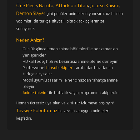
One Piece
Naruto
Attack on Titan
Jujutsu Kaisen
,
,
,
,
Demon Slayer
gibi popüler animelerin yanı sıra, az bilinen
yapımları da türkçe altyazılı olarak takipçilerimize
sunuyoruz.
Neden Anizm?
Günlük güncellenen
anime bölümleri ile her zaman en
yeni içerikler
HD kalitede, hızlı ve kesintisiz
anime izle
me deneyimi
Profesyonel
fansub ekipleri
tarafından hazırlanan
türkçe altyazılar
Mobil uyumlu tasarım ile her cihazdan rahatça anime
izleyin
Anime takvimi
ile haftalık yayın programını takip edin
anime izle
Hemen ücretsiz üye olun ve
meye başlayın!
Tavsiye Robotumuz
ile zevkinize uygun animeleri
keşfedin.