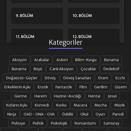
9. BÖLÜM
10. BÖLÜM
11. BÖLÜM
12. BÖLÜM
Kategoriler
Aksiyon
Arabalar
Askeri
Bilim-Kurgu
Bunama
Bunama
Büyü
Canlı Aksiyon
Çocuklar
Dedektif
Doğaüstü-Güçler
Dövüş
Dövüş Sanatları
Dram
Ecchi
Erkeklerin Aşkı
Erotik
Fantastik
Film
Gerilim
Gizem
Gurme
Harem
Hazine-Avcılığı
Hentai
Josei
Kızların Aşkı
Komedi
Korku
Macera
Mecha
Müzik
Ninja
OAD - ONA - OVA
Ödüllü
Okul
Oyun
Parodi
Polisiye
Politik
Psikolojik
Romantizm
Samuray