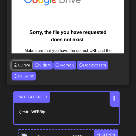
GDrive
VidBM
Vidmoly
DoodStream
MEGA.nz
EMEĞI GEÇENLER
Çeviri:
WEBRip
YÜKLEYEN