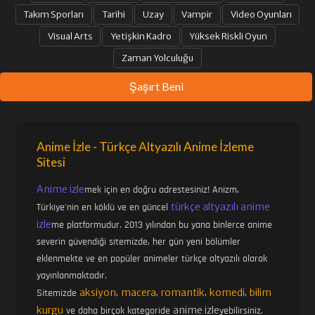
Takım Sporları
Tarihi
Uzay
Vampir
Video Oyunları
Visual Arts
Yetişkin Kadro
Yüksek Riskli Oyun
Zaman Yolculuğu
Şaşırt Beni
Anime İzle - Türkçe Altyazılı Anime İzleme
Sitesi
Anime izle
mek için en doğru adrestesiniz! Anizm,
türkçe altyazılı anime
Türkiye'nin en köklü ve en güncel
izle
me platformudur. 2013 yılından bu yana binlerce anime
severin güvendiği sitemizde, her gün yeni bölümler
eklenmekte ve en popüler animeler türkçe altyazılı olarak
yayınlanmaktadır.
aksiyon
macera
romantik
komedi
bilim
Sitemizde
,
,
,
,
kurgu
anime izle
ve daha birçok kategoride
yebilirsiniz.