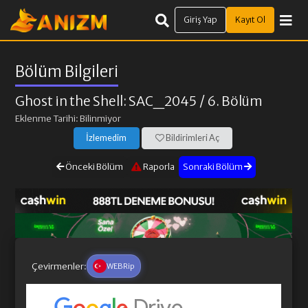
Giriş Yap
Kayıt Ol
Bölüm Bilgileri
Ghost in the Shell: SAC_2045
/ 6. Bölüm
Eklenme Tarihi: Bilinmiyor
İzlemedim
Bildirimleri Aç
Önceki Bölüm
Raporla
Sonraki Bölüm
Çevirmenler:
WEBRip