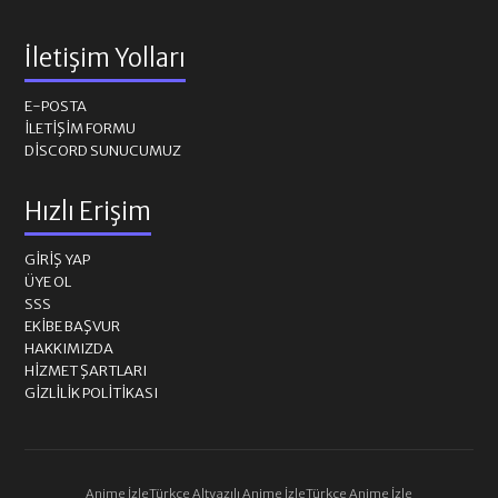
İletişim Yolları
E-POSTA
İLETIŞIM FORMU
DISCORD SUNUCUMUZ
Hızlı Erişim
GIRIŞ YAP
ÜYE OL
SSS
EKIBE BAŞVUR
HAKKIMIZDA
HIZMET ŞARTLARI
GIZLILIK POLITIKASI
Anime İzle
Türkçe Altyazılı Anime İzle
Türkçe Anime İzle