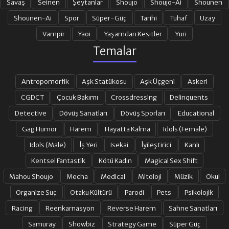
Savaş
Seinen
Şeytanlar
Shoujo
Shoujo-Ai
Shounen
Shounen-Ai
Spor
Süper-Güç
Tarihi
Tuhaf
Uzay
Vampir
Yaoi
Yaşamdan Kesitler
Yuri
Temalar
Antropomorfik
Aşk Statükosu
Aşk Üçgeni
Askeri
CGDCT
Çocuk Bakımı
Crossdressing
Delinquents
Detective
Dövüş Sanatları
Dövüş Sporları
Educational
Gag Humor
Harem
Hayatta Kalma
Idols (Female)
Idols (Male)
İş Yeri
Isekai
İyileştirici
Kanlı
Kentsel Fantastik
Kötü Kadın
Magical Sex Shift
Mahou Shoujo
Mecha
Medical
Mitoloji
Müzik
Okul
Organize Suç
Otaku Kültürü
Parodi
Pets
Psikolojik
Racing
Reenkarnasyon
Reverse Harem
Sahne Sanatları
Samuray
Showbiz
Strategy Game
Süper Güç