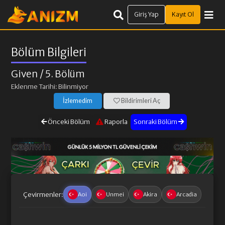
Giriş Yap
Kayıt Ol
Bölüm Bilgileri
Given
/ 5. Bölüm
Eklenme Tarihi: Bilinmiyor
İzlemedim
Bildirimleri Aç
Önceki Bölüm
Raporla
Sonraki Bölüm
Çevirmenler:
Aoi
Unmei
Akira
Arcadia