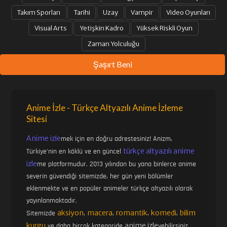
Takım Sporları
Tarihi
Uzay
Vampir
Video Oyunları
Visual Arts
Yetişkin Kadro
Yüksek Riskli Oyun
Zaman Yolculuğu
Şaşırt Beni
Anime İzle - Türkçe Altyazılı Anime İzleme
Sitesi
Anime izle
mek için en doğru adrestesiniz! Anizm,
türkçe altyazılı anime
Türkiye'nin en köklü ve en güncel
izle
me platformudur. 2013 yılından bu yana binlerce anime
severin güvendiği sitemizde, her gün yeni bölümler
eklenmekte ve en popüler animeler türkçe altyazılı olarak
yayınlanmaktadır.
aksiyon
macera
romantik
komedi
bilim
Sitemizde
,
,
,
,
kurgu
anime izle
ve daha birçok kategoride
yebilirsiniz.