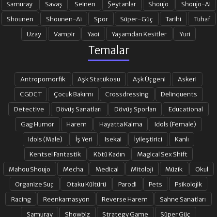
Samuray
Savaş
Seinen
Şeytanlar
Shoujo
Shoujo-Ai
Shounen
Shounen-Ai
Spor
Süper-Güç
Tarihi
Tuhaf
Uzay
Vampir
Yaoi
Yaşamdan Kesitler
Yuri
Temalar
Antropomorfik
Aşk Statükosu
Aşk Üçgeni
Askeri
CGDCT
Çocuk Bakımı
Crossdressing
Delinquents
Detective
Dövüş Sanatları
Dövüş Sporları
Educational
Gag Humor
Harem
Hayatta Kalma
Idols (Female)
Idols (Male)
İş Yeri
Isekai
İyileştirici
Kanlı
Kentsel Fantastik
Kötü Kadın
Magical Sex Shift
Mahou Shoujo
Mecha
Medical
Mitoloji
Müzik
Okul
Organize Suç
Otaku Kültürü
Parodi
Pets
Psikolojik
Racing
Reenkarnasyon
Reverse Harem
Sahne Sanatları
Samuray
Showbiz
Strategy Game
Süper Güç