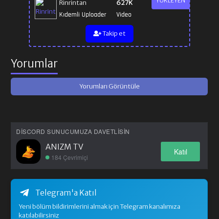
YÜKLEYEN
Rinrintan
627K
Kıdemli Uploader
Video
Takip et
Yorumlar
Yorumları Görüntüle
DISCORD SUNUCUMUZA DAVETLISIN
ANIZM TV
Katıl
184 Çevrimiçi
Telegram'a Katıl
Yeni bölüm bildirimlerini almak için Telegram kanalımıza
katılabilirsiniz