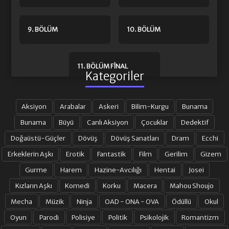
9. BÖLÜM
10. BÖLÜM
11. BÖLÜM FINAL
Kategoriler
Aksiyon
Arabalar
Askeri
Bilim-Kurgu
Bunama
Bunama
Büyü
Canlı Aksiyon
Çocuklar
Dedektif
Doğaüstü-Güçler
Dövüş
Dövüş Sanatları
Dram
Ecchi
Erkeklerin Aşkı
Erotik
Fantastik
Film
Gerilim
Gizem
Gurme
Harem
Hazine-Avcılığı
Hentai
Josei
Kızların Aşkı
Komedi
Korku
Macera
Mahou Shoujo
Mecha
Müzik
Ninja
OAD - ONA - OVA
Ödüllü
Okul
Oyun
Parodi
Polisiye
Politik
Psikolojik
Romantizm