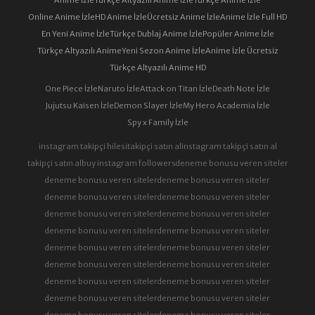
Online Anime İzle
HD Anime İzle
Ücretsiz Anime İzle
Anime İzle Full HD
En Yeni Anime İzle
Türkçe Dublaj Anime İzle
Popüler Anime İzle
Türkçe Altyazılı Anime
Yeni Sezon Anime İzle
Anime İzle Ücretsiz
Türkçe Altyazılı Anime HD
One Piece İzle
Naruto İzle
Attack on Titan İzle
Death Note İzle
Jujutsu Kaisen İzle
Demon Slayer İzle
My Hero Academia İzle
Spy x Family İzle
instagram takipçi hilesi
takipçi satın al
instagram takipçi satın al
takipçi satın al
buy instagram followers
deneme bonusu veren siteler
deneme bonusu veren siteler
deneme bonusu veren siteler
deneme bonusu veren siteler
deneme bonusu veren siteler
deneme bonusu veren siteler
deneme bonusu veren siteler
deneme bonusu veren siteler
deneme bonusu veren siteler
deneme bonusu veren siteler
deneme bonusu veren siteler
deneme bonusu veren siteler
deneme bonusu veren siteler
deneme bonusu veren siteler
deneme bonusu veren siteler
deneme bonusu veren siteler
deneme bonusu veren siteler
deneme bonusu veren siteler
deneme bonusu veren siteler