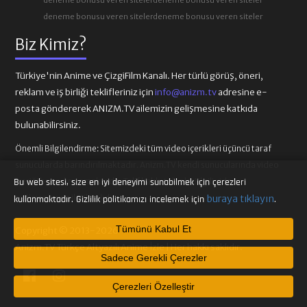
deneme bonusu veren siteler
deneme bonusu veren siteler
Biz Kimiz?
Türkiye'nin Anime ve ÇizgiFilm Kanalı. Her türlü görüş, öneri,
reklam ve iş birliği teklifleriniz için
info@anizm.tv
adresine e-
posta göndererek ANIZM.TV ailemizin gelişmesine katkıda
bulunabilirsiniz.
Önemli Bilgilendirme:
Sitemizdeki tüm video içerikleri üçüncü taraf
sunucularda barındırılmaktadır. Anizm.TV kendi sunucularında video
içeriği barındırmamaktadır. Telif hakkı talepleri ilgili video
Bu web sitesi, size en iyi deneyimi sunabilmek için çerezleri
sağlayıcılarına iletilmelidir.
buraya tıklayın
kullanmaktadır. Gizlilik politikamızı incelemek için
.
Tümünü Kabul Et
Copyright © 2013-2026
Anizm.TV Türkçe Altyazılı Anime İzle | Her hakkı saklıdır.
Sadece Gerekli Çerezler
Çerezleri Özelleştir