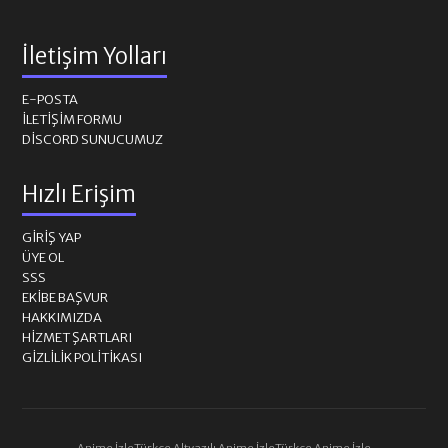
İletişim Yolları
E-POSTA
İLETIŞIM FORMU
DISCORD SUNUCUMUZ
Hızlı Erişim
GIRIŞ YAP
ÜYE OL
SSS
EKIBE BAŞVUR
HAKKIMIZDA
HIZMET ŞARTLARI
GIZLILIK POLITIKASI
Anime İzle
Türkçe Altyazılı Anime İzle
Türkçe Anime İzle