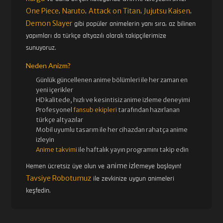
One Piece
Naruto
Attack on Titan
Jujutsu Kaisen
,
,
,
,
Demon Slayer
gibi popüler animelerin yanı sıra, az bilinen
yapımları da türkçe altyazılı olarak takipçilerimize
sunuyoruz.
Neden Anizm?
Günlük güncellenen
anime bölümleri ile her zaman en
yeni içerikler
HD kalitede, hızlı ve kesintisiz
anime izle
me deneyimi
Profesyonel
fansub ekipleri
tarafından hazırlanan
türkçe altyazılar
Mobil uyumlu tasarım ile her cihazdan rahatça anime
izleyin
Anime takvimi
ile haftalık yayın programını takip edin
anime izle
Hemen ücretsiz üye olun ve
meye başlayın!
Tavsiye Robotumuz
ile zevkinize uygun animeleri
keşfedin.