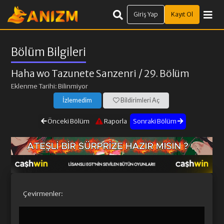
Giriş Yap
Kayıt Ol
Bölüm Bilgileri
Haha wo Tazunete Sanzenri
/ 29. Bölüm
Eklenme Tarihi: Bilinmiyor
İzlemedim
Bildirimleri Aç
Önceki Bölüm
Raporla
Sonraki Bölüm
Çevirmenler: