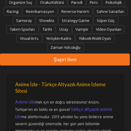
Organize Suç
Otaku Kültürü
Parodi
Pets
Psikolojik
31. BÖLÜM
32. BÖLÜM
Racing
Reenkarnasyon
Reverse Harem
Sahne Sanatları
Samuray
Showbiz
Strategy Game
Süper Güç
Takım Sporları
Tarihi
Uzay
Vampir
Video Oyunları
33. BÖLÜM
34. BÖLÜM
Visual Arts
Yetişkin Kadro
Yüksek Riskli Oyun
Zaman Yolculuğu
35. BÖLÜM
36. BÖLÜM
Şaşırt Beni
37. BÖLÜM
38. BÖLÜM
Anime İzle - Türkçe Altyazılı Anime İzleme
Sitesi
39. BÖLÜM
40. BÖLÜM
Anime izle
mek için en doğru adrestesiniz! Anizm,
türkçe altyazılı anime
Türkiye'nin en köklü ve en güncel
41. BÖLÜM
42. BÖLÜM
izle
me platformudur. 2013 yılından bu yana binlerce anime
severin güvendiği sitemizde, her gün yeni bölümler
eklenmekte ve en popüler animeler türkçe altyazılı olarak