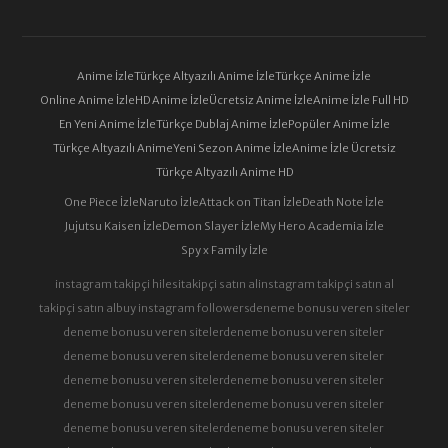
Anime İzle
Türkçe Altyazılı Anime İzle
Türkçe Anime İzle
Online Anime İzle
HD Anime İzle
Ücretsiz Anime İzle
Anime İzle Full HD
En Yeni Anime İzle
Türkçe Dublaj Anime İzle
Popüler Anime İzle
Türkçe Altyazılı Anime
Yeni Sezon Anime İzle
Anime İzle Ücretsiz
Türkçe Altyazılı Anime HD
One Piece İzle
Naruto İzle
Attack on Titan İzle
Death Note İzle
Jujutsu Kaisen İzle
Demon Slayer İzle
My Hero Academia İzle
Spy x Family İzle
instagram takipçi hilesi
takipçi satın al
instagram takipçi satın al
takipçi satın al
buy instagram followers
deneme bonusu veren siteler
deneme bonusu veren siteler
deneme bonusu veren siteler
deneme bonusu veren siteler
deneme bonusu veren siteler
deneme bonusu veren siteler
deneme bonusu veren siteler
deneme bonusu veren siteler
deneme bonusu veren siteler
deneme bonusu veren siteler
deneme bonusu veren siteler