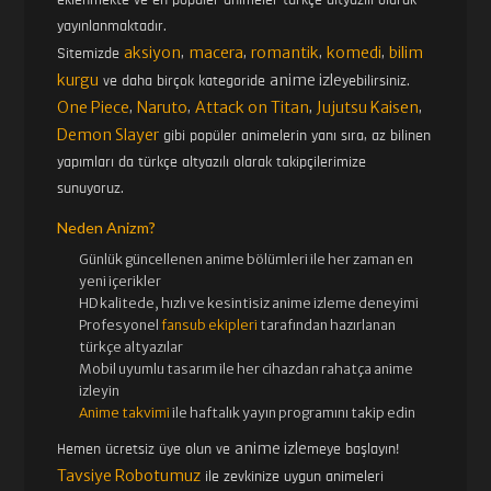
43. BÖLÜM
44. BÖLÜM
yayınlanmaktadır.
aksiyon
macera
romantik
komedi
bilim
Sitemizde
,
,
,
,
kurgu
anime izle
ve daha birçok kategoride
yebilirsiniz.
45. BÖLÜM
46. BÖLÜM
One Piece
Naruto
Attack on Titan
Jujutsu Kaisen
,
,
,
,
Demon Slayer
gibi popüler animelerin yanı sıra, az bilinen
yapımları da türkçe altyazılı olarak takipçilerimize
47. BÖLÜM
48. BÖLÜM
sunuyoruz.
Neden Anizm?
49. BÖLÜM
50. BÖLÜM
Günlük güncellenen
anime bölümleri ile her zaman en
yeni içerikler
HD kalitede, hızlı ve kesintisiz
anime izle
me deneyimi
Profesyonel
fansub ekipleri
tarafından hazırlanan
51. BÖLÜM
52. BÖLÜM FINAL
türkçe altyazılar
Mobil uyumlu tasarım ile her cihazdan rahatça anime
izleyin
Anime takvimi
ile haftalık yayın programını takip edin
anime izle
Hemen ücretsiz üye olun ve
meye başlayın!
Tavsiye Robotumuz
ile zevkinize uygun animeleri