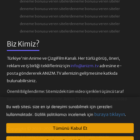
deneme bonusu veren siteler
deneme bonusu veren siteler
deneme bonusu veren siteler
deneme bonusu veren siteler
deneme bonusu veren siteler
deneme bonusu veren siteler
deneme bonusu veren siteler
deneme bonusu veren siteler
deneme bonusu veren siteler
deneme bonusu veren siteler
Biz Kimiz?
Türkiye'nin Anime ve ÇizgiFilm Kanalı. Her türlü görüş, öneri,
reklam ve iş birliği teklifleriniz için
info@anizm.tv
adresine e-
posta göndererek ANIZM.TV ailemizin gelişmesine katkıda
bulunabilirsiniz.
Önemli Bilgilendirme:
Sitemizdeki tüm video içerikleri üçüncü taraf
sunucularda barındırılmaktadır. Anizm.TV kendi sunucularında video
içeriği barındırmamaktadır. Telif hakkı talepleri ilgili video
Bu web sitesi, size en iyi deneyimi sunabilmek için çerezleri
sağlayıcılarına iletilmelidir.
buraya tıklayın
kullanmaktadır. Gizlilik politikamızı incelemek için
.
Tümünü Kabul Et
Copyright © 2013-2026
Anizm.TV Türkçe Altyazılı Anime İzle | Her hakkı saklıdır.