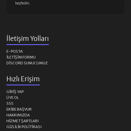
keşfedin.
İletişim Yolları
E-POSTA
İLETIŞIM FORMU
DISCORD SUNUCUMUZ
Hızlı Erişim
GIRIŞ YAP
ÜYE OL
SSS
EKIBE BAŞVUR
HAKKIMIZDA
HIZMET ŞARTLARI
GIZLILIK POLITIKASI