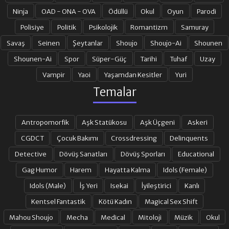
Ninja
OAD - ONA - OVA
Ödüllü
Okul
Oyun
Parodi
19. BÖLÜM
20. BÖLÜM
Polisiye
Politik
Psikolojik
Romantizm
Samuray
Savaş
Seinen
Şeytanlar
Shoujo
Shoujo-Ai
Shounen
Shounen-Ai
Spor
Süper-Güç
Tarihi
Tuhaf
Uzay
21. BÖLÜM
22. BÖLÜM
Vampir
Yaoi
Yaşamdan Kesitler
Yuri
Temalar
23. BÖLÜM
24. BÖLÜM
Antropomorfik
Aşk Statükosu
Aşk Üçgeni
Askeri
25. BÖLÜM
26. BÖLÜM
CGDCT
Çocuk Bakımı
Crossdressing
Delinquents
Detective
Dövüş Sanatları
Dövüş Sporları
Educational
Gag Humor
Harem
Hayatta Kalma
Idols (Female)
27. BÖLÜM
28. BÖLÜM
Idols (Male)
İş Yeri
Isekai
İyileştirici
Kanlı
Kentsel Fantastik
Kötü Kadın
Magical Sex Shift
29. BÖLÜM
30. BÖLÜM
Mahou Shoujo
Mecha
Medical
Mitoloji
Müzik
Okul