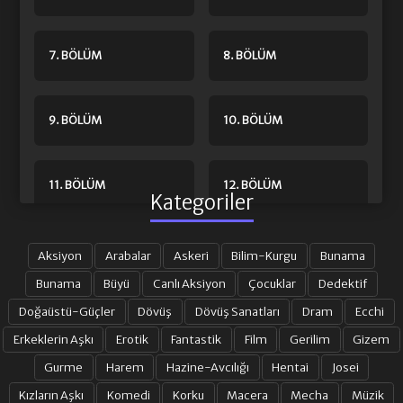
7. BÖLÜM
8. BÖLÜM
9. BÖLÜM
10. BÖLÜM
11. BÖLÜM
12. BÖLÜM
Kategoriler
13. BÖLÜM
14. BÖLÜM
Aksiyon
Arabalar
Askeri
Bilim-Kurgu
Bunama
Bunama
Büyü
Canlı Aksiyon
Çocuklar
Dedektif
Doğaüstü-Güçler
Dövüş
Dövüş Sanatları
Dram
Ecchi
15. BÖLÜM
16. BÖLÜM
Erkeklerin Aşkı
Erotik
Fantastik
Film
Gerilim
Gizem
Gurme
Harem
Hazine-Avcılığı
Hentai
Josei
17. BÖLÜM
18. BÖLÜM
Kızların Aşkı
Komedi
Korku
Macera
Mecha
Müzik