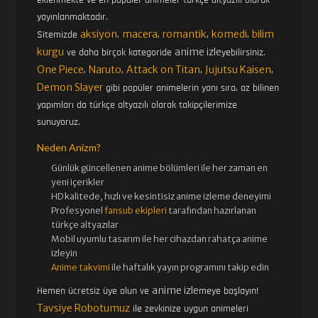
yayınlanmaktadır.
aksiyon
macera
romantik
komedi
bilim
Sitemizde
,
,
,
,
kurgu
anime izle
ve daha birçok kategoride
yebilirsiniz.
One Piece
Naruto
Attack on Titan
Jujutsu Kaisen
,
,
,
,
Demon Slayer
gibi popüler animelerin yanı sıra, az bilinen
yapımları da türkçe altyazılı olarak takipçilerimize
sunuyoruz.
Neden Anizm?
Günlük güncellenen
anime bölümleri ile her zaman en
yeni içerikler
HD kalitede, hızlı ve kesintisiz
anime izle
me deneyimi
Profesyonel
fansub ekipleri
tarafından hazırlanan
türkçe altyazılar
Mobil uyumlu tasarım ile her cihazdan rahatça anime
izleyin
Anime takvimi
ile haftalık yayın programını takip edin
anime izle
Hemen ücretsiz üye olun ve
meye başlayın!
Tavsiye Robotumuz
ile zevkinize uygun animeleri