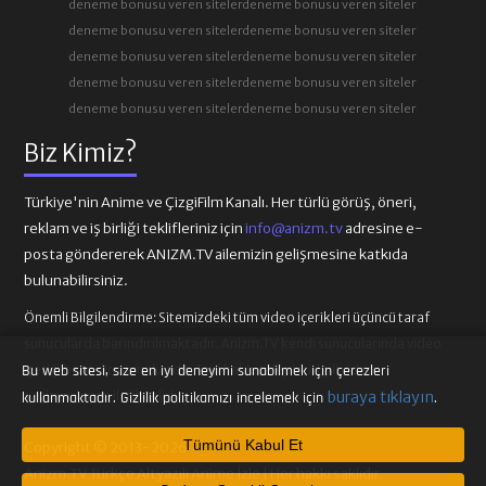
deneme bonusu veren siteler
deneme bonusu veren siteler
deneme bonusu veren siteler
deneme bonusu veren siteler
deneme bonusu veren siteler
deneme bonusu veren siteler
deneme bonusu veren siteler
deneme bonusu veren siteler
deneme bonusu veren siteler
deneme bonusu veren siteler
Biz Kimiz?
Türkiye'nin Anime ve ÇizgiFilm Kanalı. Her türlü görüş, öneri,
reklam ve iş birliği teklifleriniz için
info@anizm.tv
adresine e-
posta göndererek ANIZM.TV ailemizin gelişmesine katkıda
bulunabilirsiniz.
Önemli Bilgilendirme:
Sitemizdeki tüm video içerikleri üçüncü taraf
sunucularda barındırılmaktadır. Anizm.TV kendi sunucularında video
içeriği barındırmamaktadır. Telif hakkı talepleri ilgili video
Bu web sitesi, size en iyi deneyimi sunabilmek için çerezleri
sağlayıcılarına iletilmelidir.
buraya tıklayın
kullanmaktadır. Gizlilik politikamızı incelemek için
.
Tümünü Kabul Et
Copyright © 2013-2026
Anizm.TV Türkçe Altyazılı Anime İzle | Her hakkı saklıdır.