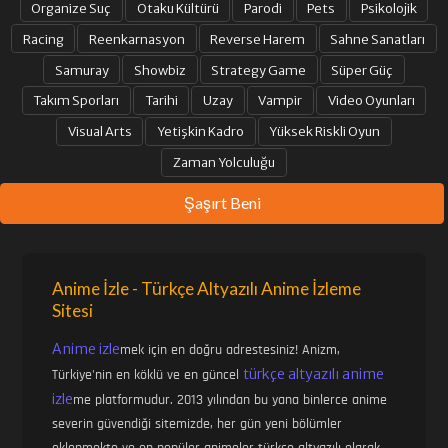
Organize Suç
Otaku Kültürü
Parodi
Pets
Psikolojik
30. BÖLÜM
31. BÖLÜM
Racing
Reenkarnasyon
Reverse Harem
Sahne Sanatları
Samuray
Showbiz
Strategy Game
Süper Güç
Takım Sporları
Tarihi
Uzay
Vampir
Video Oyunları
32. BÖLÜM
33. BÖLÜM
Visual Arts
Yetişkin Kadro
Yüksek Riskli Oyun
Zaman Yolculuğu
34. BÖLÜM
35. BÖLÜM
Şaşırt Beni
36. BÖLÜM
37. BÖLÜM
Anime İzle - Türkçe Altyazılı Anime İzleme
Sitesi
38. BÖLÜM
39. BÖLÜM FINAL
Anime izle
mek için en doğru adrestesiniz! Anizm,
türkçe altyazılı anime
Türkiye'nin en köklü ve en güncel
izle
me platformudur. 2013 yılından bu yana binlerce anime
severin güvendiği sitemizde, her gün yeni bölümler
eklenmekte ve en popüler animeler türkçe altyazılı olarak