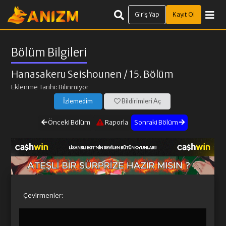
Giriş Yap
Kayıt Ol
Bölüm Bilgileri
Hanasakeru Seishounen
/ 15. Bölüm
Eklenme Tarihi: Bilinmiyor
İzlemedim
Bildirimleri Aç
Önceki Bölüm
Raporla
Sonraki Bölüm
Çevirmenler: