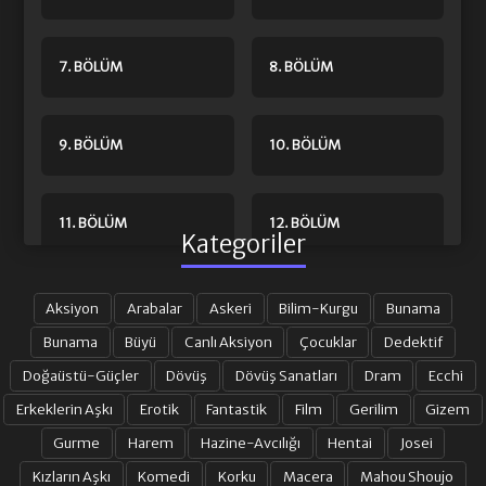
7. BÖLÜM
8. BÖLÜM
9. BÖLÜM
10. BÖLÜM
11. BÖLÜM
12. BÖLÜM
Kategoriler
12.5. BÖLÜM
13. BÖLÜM
Aksiyon
Arabalar
Askeri
Bilim-Kurgu
Bunama
Bunama
Büyü
Canlı Aksiyon
Çocuklar
Dedektif
Doğaüstü-Güçler
Dövüş
Dövüş Sanatları
Dram
Ecchi
14. BÖLÜM
15. BÖLÜM
Erkeklerin Aşkı
Erotik
Fantastik
Film
Gerilim
Gizem
Gurme
Harem
Hazine-Avcılığı
Hentai
Josei
16. BÖLÜM
17. BÖLÜM
Kızların Aşkı
Komedi
Korku
Macera
Mahou Shoujo