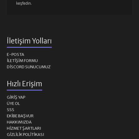
keşfedin.
İletişim Yolları
E-POSTA
İLETIŞIM FORMU
DISCORD SUNUCUMUZ
Hızlı Erişim
GIRIŞ YAP
ÜYE OL
SSS
EKIBE BAŞVUR
HAKKIMIZDA
HIZMET ŞARTLARI
GIZLILIK POLITIKASI