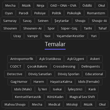
Mecha
Müzik
Ninja
OAD - ONA - OVA
Ödüllü
Okul
18. BÖLÜM
19. BÖLÜM
Oyun
Parodi
Polisiye
Politik
Psikolojik
Romantizm
Samuray
Savaş
Seinen
Şeytanlar
Shoujo
Shoujo-Ai
Shounen
Shounen-Ai
Spor
Süper-Güç
Tarihi
Tuhaf
20. BÖLÜM
21. BÖLÜM
Uzay
Vampir
Yaoi
Yaşamdan Kesitler
Yuri
Temalar
22. BÖLÜM
23. BÖLÜM
Antropomorfik
Aşk Statükosu
Aşk Üçgeni
Askeri
24. BÖLÜM
25. BÖLÜM
CGDCT
Çocuk Bakımı
Crossdressing
Delinquents
Detective
Dövüş Sanatları
Dövüş Sporları
Educational
Gag Humor
Harem
Hayatta Kalma
Idols (Female)
26. BÖLÜM
27. BÖLÜM
Idols (Male)
İş Yeri
Isekai
İyileştirici
Kanlı
Kentsel Fantastik
Kötü Kadın
Magical Sex Shift
28. BÖLÜM
29. BÖLÜM
Mahou Shoujo
Mecha
Medical
Mitoloji
Müzik
Okul