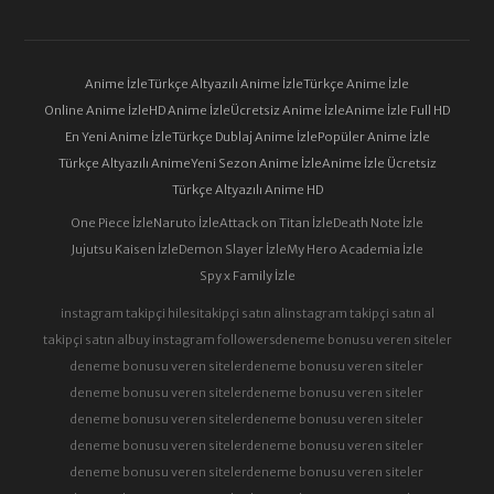
Anime İzle
Türkçe Altyazılı Anime İzle
Türkçe Anime İzle
Online Anime İzle
HD Anime İzle
Ücretsiz Anime İzle
Anime İzle Full HD
En Yeni Anime İzle
Türkçe Dublaj Anime İzle
Popüler Anime İzle
Türkçe Altyazılı Anime
Yeni Sezon Anime İzle
Anime İzle Ücretsiz
Türkçe Altyazılı Anime HD
One Piece İzle
Naruto İzle
Attack on Titan İzle
Death Note İzle
Jujutsu Kaisen İzle
Demon Slayer İzle
My Hero Academia İzle
Spy x Family İzle
instagram takipçi hilesi
takipçi satın al
instagram takipçi satın al
takipçi satın al
buy instagram followers
deneme bonusu veren siteler
deneme bonusu veren siteler
deneme bonusu veren siteler
deneme bonusu veren siteler
deneme bonusu veren siteler
deneme bonusu veren siteler
deneme bonusu veren siteler
deneme bonusu veren siteler
deneme bonusu veren siteler
deneme bonusu veren siteler
deneme bonusu veren siteler