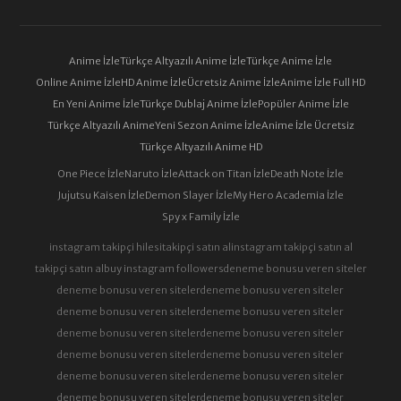
Anime İzle
Türkçe Altyazılı Anime İzle
Türkçe Anime İzle
Online Anime İzle
HD Anime İzle
Ücretsiz Anime İzle
Anime İzle Full HD
En Yeni Anime İzle
Türkçe Dublaj Anime İzle
Popüler Anime İzle
Türkçe Altyazılı Anime
Yeni Sezon Anime İzle
Anime İzle Ücretsiz
Türkçe Altyazılı Anime HD
One Piece İzle
Naruto İzle
Attack on Titan İzle
Death Note İzle
Jujutsu Kaisen İzle
Demon Slayer İzle
My Hero Academia İzle
Spy x Family İzle
instagram takipçi hilesi
takipçi satın al
instagram takipçi satın al
takipçi satın al
buy instagram followers
deneme bonusu veren siteler
deneme bonusu veren siteler
deneme bonusu veren siteler
deneme bonusu veren siteler
deneme bonusu veren siteler
deneme bonusu veren siteler
deneme bonusu veren siteler
deneme bonusu veren siteler
deneme bonusu veren siteler
deneme bonusu veren siteler
deneme bonusu veren siteler
deneme bonusu veren siteler
deneme bonusu veren siteler