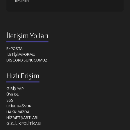
keşfedin.
İletişim Yolları
E-POSTA
İLETIŞIM FORMU
DISCORD SUNUCUMUZ
Hızlı Erişim
GIRIŞ YAP
ÜYE OL
SSS
EKIBE BAŞVUR
HAKKIMIZDA
HIZMET ŞARTLARI
GIZLILIK POLITIKASI