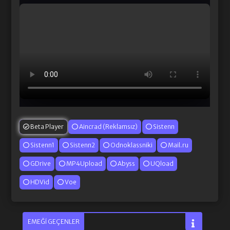
Beta Player
Aincrad (Reklamsız)
Sistenn
Sistenn1
Sistenn2
Odnoklassniki
Mail.ru
GDrive
MP4Upload
Abyss
UQload
HDVid
Voe
EMEĞI GEÇENLER