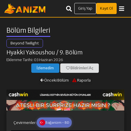
Giriş Yap
Kayıt Ol
Bölüm Bilgileri
Beyond Twilight
Hyakki Yakoushou
/ 9. Bölüm
Eklenme Tarihi: 03 Haziran 2026
İzlemedim
Bildirimleri Aç
Önceki Bölüm
Raporla
Çevirmenler:
Bağanizm - BD