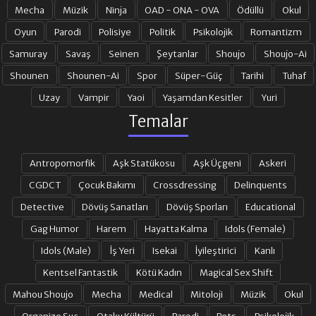
Mecha
Müzik
Ninja
OAD - ONA - OVA
Ödüllü
Okul
Oyun
Parodi
Polisiye
Politik
Psikolojik
Romantizm
Samuray
Savaş
Seinen
Şeytanlar
Shoujo
Shoujo-Ai
Shounen
Shounen-Ai
Spor
Süper-Güç
Tarihi
Tuhaf
Uzay
Vampir
Yaoi
Yaşamdan Kesitler
Yuri
Temalar
Antropomorfik
Aşk Statükosu
Aşk Üçgeni
Askeri
CGDCT
Çocuk Bakımı
Crossdressing
Delinquents
Detective
Dövüş Sanatları
Dövüş Sporları
Educational
Gag Humor
Harem
Hayatta Kalma
Idols (Female)
Idols (Male)
İş Yeri
Isekai
İyileştirici
Kanlı
Kentsel Fantastik
Kötü Kadın
Magical Sex Shift
Mahou Shoujo
Mecha
Medical
Mitoloji
Müzik
Okul
Organize Suç
Otaku Kültürü
Parodi
Pets
Psikolojik