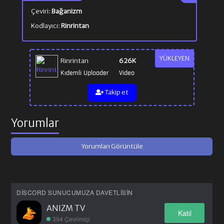
Çeviri:
Bağanizm
Kodlayıcı:
Rinrintan
YÜKLEYEN
Rinrintan
626K
Kıdemli Uploader
Video
Takip et
Yorumlar
Yorumları Görüntüle
DISCORD SUNUCUMUZA DAVETLISIN
ANIZM TV
Katıl
394 Çevrimiçi