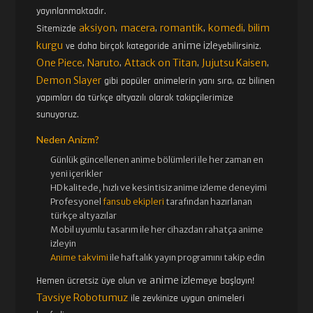
yayınlanmaktadır.
aksiyon
macera
romantik
komedi
bilim
Sitemizde
,
,
,
,
kurgu
anime izle
ve daha birçok kategoride
yebilirsiniz.
One Piece
Naruto
Attack on Titan
Jujutsu Kaisen
,
,
,
,
Demon Slayer
gibi popüler animelerin yanı sıra, az bilinen
yapımları da türkçe altyazılı olarak takipçilerimize
sunuyoruz.
Neden Anizm?
Günlük güncellenen
anime bölümleri ile her zaman en
yeni içerikler
HD kalitede, hızlı ve kesintisiz
anime izle
me deneyimi
Profesyonel
fansub ekipleri
tarafından hazırlanan
türkçe altyazılar
Mobil uyumlu tasarım ile her cihazdan rahatça anime
izleyin
Anime takvimi
ile haftalık yayın programını takip edin
anime izle
Hemen ücretsiz üye olun ve
meye başlayın!
Tavsiye Robotumuz
ile zevkinize uygun animeleri