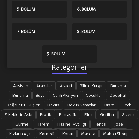
5. BÖLÜM
6. BÖLÜM
7. BÖLÜM
8. BÖLÜM
9. BÖLÜM
Kategoriler
Aksiyon
Arabalar
Askeri
Bilim-Kurgu
Bunama
Bunama
Büyü
Canlı Aksiyon
Çocuklar
Dedektif
Doğaüstü-Güçler
Dövüş
Dövüş Sanatları
Dram
Ecchi
Erkeklerin Aşkı
Erotik
Fantastik
Film
Gerilim
Gizem
Gurme
Harem
Hazine-Avcılığı
Hentai
Josei
Kızların Aşkı
Komedi
Korku
Macera
Mahou Shoujo