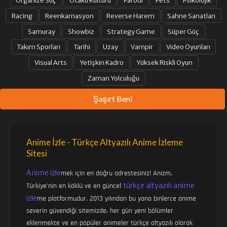
Racing
Reenkarnasyon
Reverse Harem
Sahne Sanatları
Samuray
Showbiz
Strategy Game
Süper Güç
Takım Sporları
Tarihi
Uzay
Vampir
Video Oyunları
Visual Arts
Yetişkin Kadro
Yüksek Riskli Oyun
Zaman Yolculuğu
Şaşırt Beni
Anime İzle - Türkçe Altyazılı Anime İzleme
Sitesi
Anime izle
mek için en doğru adrestesiniz! Anizm,
türkçe altyazılı anime
Türkiye'nin en köklü ve en güncel
izle
me platformudur. 2013 yılından bu yana binlerce anime
severin güvendiği sitemizde, her gün yeni bölümler
eklenmekte ve en popüler animeler türkçe altyazılı olarak