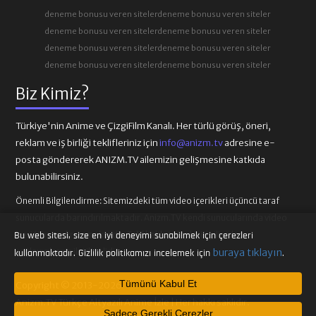
deneme bonusu veren siteler
deneme bonusu veren siteler
deneme bonusu veren siteler
deneme bonusu veren siteler
deneme bonusu veren siteler
deneme bonusu veren siteler
deneme bonusu veren siteler
deneme bonusu veren siteler
Biz Kimiz?
Türkiye'nin Anime ve ÇizgiFilm Kanalı. Her türlü görüş, öneri,
reklam ve iş birliği teklifleriniz için
info@anizm.tv
adresine e-
posta göndererek ANIZM.TV ailemizin gelişmesine katkıda
bulunabilirsiniz.
Önemli Bilgilendirme:
Sitemizdeki tüm video içerikleri üçüncü taraf
sunucularda barındırılmaktadır. Anizm.TV kendi sunucularında video
içeriği barındırmamaktadır. Telif hakkı talepleri ilgili video
Bu web sitesi, size en iyi deneyimi sunabilmek için çerezleri
sağlayıcılarına iletilmelidir.
buraya tıklayın
kullanmaktadır. Gizlilik politikamızı incelemek için
.
Tümünü Kabul Et
Copyright © 2013-2026
Anizm.TV Türkçe Altyazılı Anime İzle | Her hakkı saklıdır.
Sadece Gerekli Çerezler