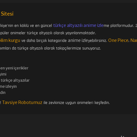
 Sitesi
türkçe altyazılı anime izle
rkiye'nin en köklü ve en güncel
me platformudur. 2
üler animeler türkçe altyazılı olarak yayınlanmaktadır.
bilim kurgu
anime izle
One Piece
Na
ve daha birçok kategoride
yebilirsiniz.
,
ımları da türkçe altyazılı olarak takipçilerimize sunuyoruz.
en yeni içerikler
imi
türkçe altyazılar
me izleyin
edin
Tavsiye Robotumuz
n!
ile zevkinize uygun animeleri keşfedin.