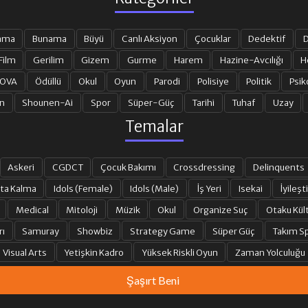
ama
Bunama
Büyü
Canlı Aksiyon
Çocuklar
Dedektif
D
Film
Gerilim
Gizem
Gurme
Harem
Hazine-Avcılığı
H
 OVA
Ödüllü
Okul
Oyun
Parodi
Polisiye
Politik
Psik
n
Shounen-Ai
Spor
Süper-Güç
Tarihi
Tuhaf
Uzay
Temalar
Askeri
CGDCT
Çocuk Bakımı
Crossdressing
Delinquents
ta Kalma
Idols (Female)
Idols (Male)
İş Yeri
Isekai
İyileşti
Medical
Mitoloji
Müzik
Okul
Organize Suç
Otaku Kül
rı
Samuray
Showbiz
Strategy Game
Süper Güç
Takım Sp
Visual Arts
Yetişkin Kadro
Yüksek Riskli Oyun
Zaman Yolculuğu
Şaşırt Beni