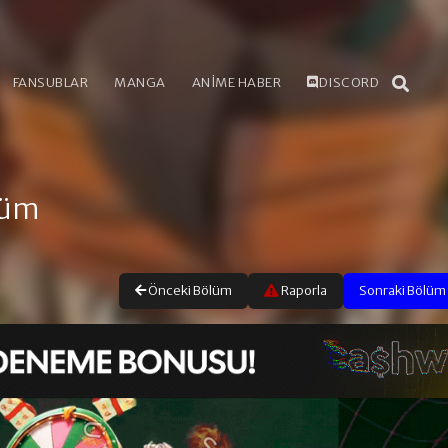
FANSUBLAR
MANGA
ANİME HABER
DISCORD
lüm
Önceki Bölüm
Raporla
Sonraki Bölüm