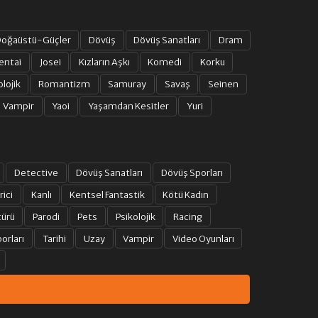
15. BÖLÜM
oğaüstü-Güçler
Dövüş
Dövüş Sanatları
Dram
entai
Josei
Kızların Aşkı
Komedi
Korku
16. BÖLÜM
olojik
Romantizm
Samuray
Savaş
Seinen
Vampir
Yaoi
Yaşamdan Kesitler
Yuri
17. BÖLÜM
18. BÖLÜM
Detective
Dövüş Sanatları
Dövüş Sporları
rici
Kanlı
Kentsel Fantastik
Kötü Kadın
19. BÖLÜM
türü
Parodi
Pets
Psikolojik
Racing
20. BÖLÜM
orları
Tarihi
Uzay
Vampir
Video Oyunları
21. BÖLÜM
22. BÖLÜM