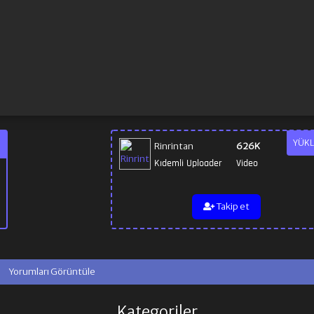
YÜKL
Rinrintan
626K
Kıdemli Uploader
Video
Takip et
Yorumları Görüntüle
Kategoriler