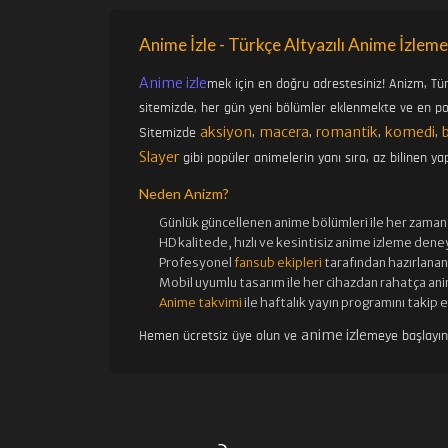
Anime İzle - Türkçe Altyazılı Anime İzleme
Anime izle
mek için en doğru adrestesiniz! Anizm, Tü
sitemizde, her gün yeni bölümler eklenmekte ve en pop
aksiyon
macera
romantik
komedi
Sitemizde
,
,
,
,
Slayer
gibi popüler animelerin yanı sıra, az bilinen yap
Neden Anizm?
Günlük güncellenen
anime bölümleri ile her zaman 
HD kalitede, hızlı ve kesintisiz
anime izle
me deney
Profesyonel
fansub ekipleri
tarafından hazırlanan 
Mobil uyumlu tasarım ile her cihazdan rahatça ani
Anime takvimi
ile haftalık yayın programını takip 
anime izle
Hemen ücretsiz üye olun ve
meye başlayı