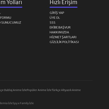
şim Yolları
Hızlı Erişim
31. BÖLÜM
A
GIRIŞ YAP
M FORMU
ÜYE OL
D SUNUCUMUZ
SSS
32. BÖLÜM
EKIBE BAŞVUR
HAKKIMIZDA
HIZMET ŞARTLARI
33. BÖLÜM
GIZLILIK POLITIKASI
34. BÖLÜM
35. BÖLÜM
36. BÖLÜM
çe Dublaj Anime İzle
Popüler Anime İzle
Türkçe Altyazılı Anime
37. BÖLÜM
emia İzle
Spy x Family İzle
38. BÖLÜM