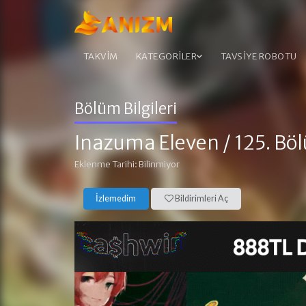
TAKVİM
KATEGORİLER
TAVSİYE ROBOTU
Bölüm Bilgileri
Inazuma Eleven
/ 125. Bö
Eklenme Tarihi: Bilinmiyor
İzlemedim
Bildirimleri Aç