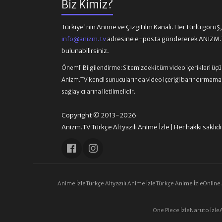
Biz Kimiz?
Türkiye'nin Anime ve ÇizgiFilm Kanalı. Her türlü görüş, ön
info@anizm.tv
adresine e-posta göndererek ANIZM.TV
bulunabilirsiniz.
Önemli Bilgilendirme:
Sitemizdeki tüm video içerikleri üç
Anizm.TV kendi sunucularında video içeriği barındırmamaktad
sağlayıcılarına iletilmelidir.
Copyright © 2013-2026
Anizm.TV Türkçe Altyazılı Anime İzle | Her hakkı saklıdı
Anime İzle
Türkçe Altyazılı Anime İzle
Türkçe Anime İzle
Online
One Piece İzle
Naruto İzle