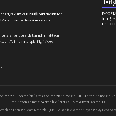
İleti
E-POST
eri, reklam ve iş birliği teklifleriniz için
İLETIŞI
 ailemizin gelişmesine katkıda
DISCOR
üncü taraf sunucularda barındırılmaktadır.
ır. Telif hakkı talepleri ilgili video
r.
 Anime İzle
HD Anime İzle
Ücretsiz Anime İzle
Anime İzle Full HD
En Yeni Anime İzle
Türk
Yeni Sezon Anime İzle
Anime İzle Ücretsiz
Türkçe Altyazılı Anime HD
Attack on Titan İzle
Death Note İzle
Jujutsu Kaisen İzle
Demon Slayer İzle
My Hero Acad