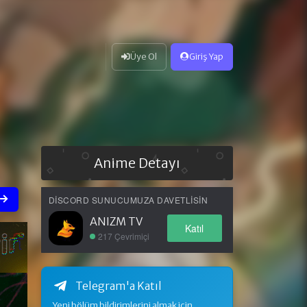
Üye Ol
Giriş Yap
Anime Detayı
DISCORD SUNUCUMUZA DAVETLISIN
ANIZM TV
Katıl
217 Çevrimiçi
Telegram'a Katıl
Yeni bölüm bildirimlerini almak için