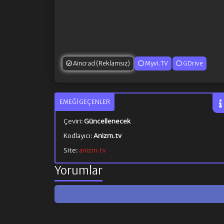
Aincrad (Reklamsız)
Myvi.TV
GDrive
EMEĞI GEÇENLER
Çeviri:
Güncellenecek
Kodlayıcı:
Anizm.tv
Site:
anizm.tv
Yorumlar