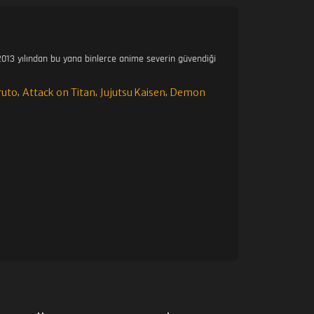
23. BÖLÜM
013 yılından bu yana binlerce anime severin güvendiği
24. BÖLÜM
ruto
Attack on Titan
Jujutsu Kaisen
Demon
,
,
,
25. BÖLÜM
26. BÖLÜM
27. BÖLÜM
28. BÖLÜM
29. BÖLÜM
30. BÖLÜM