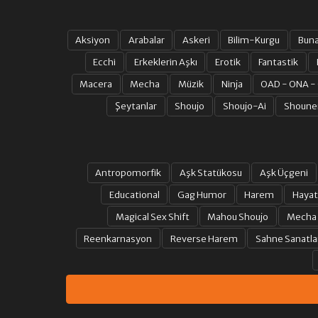
Aksiyon
Arabalar
Askeri
Bilim-Kurgu
Bun
Ecchi
Erkeklerin Aşkı
Erotik
Fantastik
Macera
Mecha
Müzik
Ninja
OAD - ONA -
Şeytanlar
Shoujo
Shoujo-Ai
Shoune
Antropomorfik
Aşk Statükosu
Aşk Üçgeni
Educational
Gag Humor
Harem
Hayat
Magical Sex Shift
Mahou Shoujo
Mecha
Reenkarnasyon
Reverse Harem
Sahne Sanatla