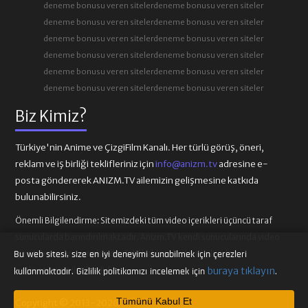
deneme bonusu veren siteler
deneme bonusu veren siteler
deneme bonusu veren siteler
deneme bonusu veren siteler
deneme bonusu veren siteler
deneme bonusu veren siteler
deneme bonusu veren siteler
deneme bonusu veren siteler
deneme bonusu veren siteler
deneme bonusu veren siteler
deneme bonusu veren siteler
deneme bonusu veren siteler
Biz Kimiz?
Türkiye'nin Anime ve ÇizgiFilm Kanalı. Her türlü görüş, öneri,
reklam ve iş birliği teklifleriniz için
info@anizm.tv
adresine e-
posta göndererek ANIZM.TV ailemizin gelişmesine katkıda
bulunabilirsiniz.
Önemli Bilgilendirme:
Sitemizdeki tüm video içerikleri üçüncü taraf
sunucularda barındırılmaktadır. Anizm.TV kendi sunucularında video
içeriği barındırmamaktadır. Telif hakkı talepleri ilgili video
Bu web sitesi, size en iyi deneyimi sunabilmek için çerezleri
sağlayıcılarına iletilmelidir.
buraya tıklayın
kullanmaktadır. Gizlilik politikamızı incelemek için
.
Tümünü Kabul Et
Copyright © 2013-2026