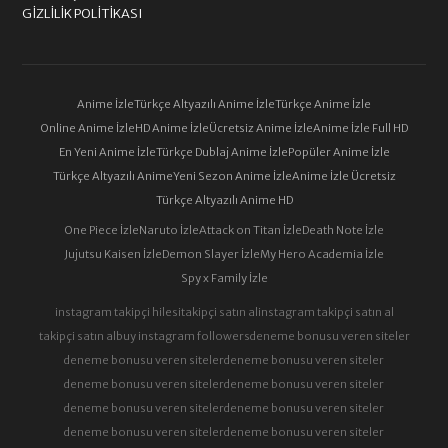
GIZLILIK POLITIKASI
Anime İzle
Türkçe Altyazılı Anime İzle
Türkçe Anime İzle
Online Anime İzle
HD Anime İzle
Ücretsiz Anime İzle
Anime İzle Full HD
En Yeni Anime İzle
Türkçe Dublaj Anime İzle
Popüler Anime İzle
Türkçe Altyazılı Anime
Yeni Sezon Anime İzle
Anime İzle Ücretsiz
Türkçe Altyazılı Anime HD
One Piece İzle
Naruto İzle
Attack on Titan İzle
Death Note İzle
Jujutsu Kaisen İzle
Demon Slayer İzle
My Hero Academia İzle
Spy x Family İzle
instagram takipçi hilesi
takipçi satın al
instagram takipçi satın al
takipçi satın al
buy instagram followers
deneme bonusu veren siteler
deneme bonusu veren siteler
deneme bonusu veren siteler
deneme bonusu veren siteler
deneme bonusu veren siteler
deneme bonusu veren siteler
deneme bonusu veren siteler
deneme bonusu veren siteler
deneme bonusu veren siteler