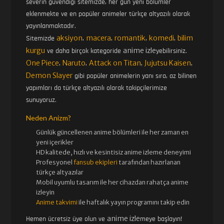
severin güvendiği sitemizde, her gün yeni bölümler
eklenmekte ve en popüler animeler türkçe altyazılı olarak
yayınlanmaktadır.
aksiyon
macera
romantik
komedi
bilim
Sitemizde
,
,
,
,
kurgu
anime izle
ve daha birçok kategoride
yebilirsiniz.
One Piece
Naruto
Attack on Titan
Jujutsu Kaisen
,
,
,
,
Demon Slayer
gibi popüler animelerin yanı sıra, az bilinen
yapımları da türkçe altyazılı olarak takipçilerimize
sunuyoruz.
Neden Anizm?
Günlük güncellenen
anime bölümleri ile her zaman en
yeni içerikler
HD kalitede, hızlı ve kesintisiz
anime izle
me deneyimi
Profesyonel
fansub ekipleri
tarafından hazırlanan
türkçe altyazılar
Mobil uyumlu tasarım ile her cihazdan rahatça anime
izleyin
Anime takvimi
ile haftalık yayın programını takip edin
anime izle
Hemen ücretsiz üye olun ve
meye başlayın!