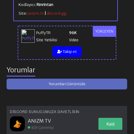
Kodlayıcı:
Rinrintan
Site:
anizm.tv
|
discord.gg
YÜKLEYEN
PuffyTR
96K
Site Yetkilisi
Video
Takip et
Yorumlar
Yorumları Görüntüle
DISCORD SUNUCUMUZA DAVETLISIN
ANIZM TV
Katıl
826 Çevrimiçi