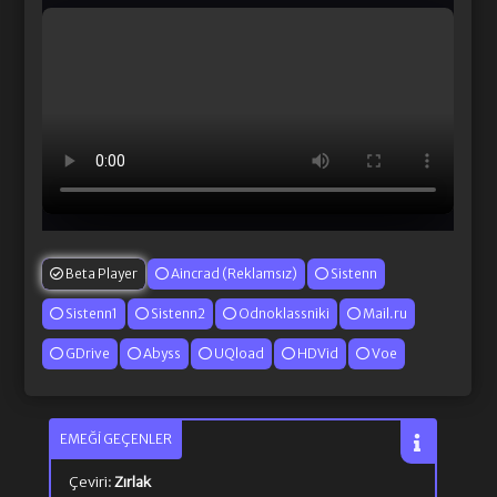
Beta Player
Aincrad (Reklamsız)
Sistenn
Sistenn1
Sistenn2
Odnoklassniki
Mail.ru
GDrive
Abyss
UQload
HDVid
Voe
EMEĞI GEÇENLER
Çeviri:
Zırlak