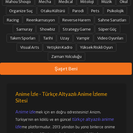
Mahou Shoujo
Mecha
Medical
Mitoloji
Müzik
Okul
Organize Suç
Otaku Kültürü
Parodi
Pets
Psikolojik
Racing
Reenkarnasyon
Reverse Harem
Sahne Sanatları
Samuray
Showbiz
Strategy Game
Süper Güç
Takım Sporları
Tarihi
Uzay
Vampir
Video Oyunları
Visual Arts
Yetişkin Kadro
Yüksek Riskli Oyun
Zaman Yolculuğu
Şaşırt Beni
Anime İzle - Türkçe Altyazılı Anime İzleme
Sitesi
Anime izle
mek için en doğru adrestesiniz! Anizm,
türkçe altyazılı anime
Türkiye'nin en köklü ve en güncel
izle
me platformudur. 2013 yılından bu yana binlerce anime