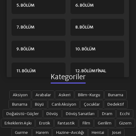
5. BÖLÜM
6. BÖLÜM
7. BÖLÜM
8. BÖLÜM
9. BÖLÜM
10. BÖLÜM
11. BÖLÜM
12. BÖLÜM FINAL
Kategoriler
Aksiyon
Arabalar
Askeri
Bilim-Kurgu
Bunama
Bunama
Büyü
Canlı Aksiyon
Çocuklar
Dedektif
Doğaüstü-Güçler
Dövüş
Dövüş Sanatları
Dram
Ecchi
Erkeklerin Aşkı
Erotik
Fantastik
Film
Gerilim
Gizem
Gurme
Harem
Hazine-Avcılığı
Hentai
Josei