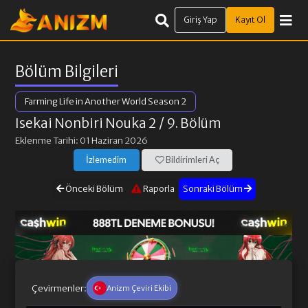
Giriş Yap
Kayıt Ol
Bölüm Bilgileri
Farming Life in Another World Season 2
Isekai Nonbiri Nouka 2
/ 9. Bölüm
Eklenme Tarihi: 01 Haziran 2026
İzlemedim
Bildirimleri Aç
Önceki Bölüm
Raporla
Sonraki Bölüm
Çevirmenler:
Anizm Çeviri Ekibi