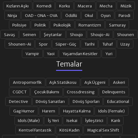
Kızların Aşkı
Komedi
Korku
Macera
Mecha
Müzik
Ninja
OAD - ONA - OVA
Ödüllü
Okul
Oyun
Parodi
Polisiye
Politik
Psikolojik
Romantizm
Samuray
Savaş
Seinen
Şeytanlar
Shoujo
Shoujo-Ai
Shounen
Shounen-Ai
Spor
Süper-Güç
Tarihi
Tuhaf
Uzay
Vampir
Yaoi
Yaşamdan Kesitler
Yuri
Temalar
Antropomorfik
Aşk Statükosu
Aşk Üçgeni
Askeri
CGDCT
Çocuk Bakımı
Crossdressing
Delinquents
Detective
Dövüş Sanatları
Dövüş Sporları
Educational
Gag Humor
Harem
Hayatta Kalma
Idols (Female)
Idols (Male)
İş Yeri
Isekai
İyileştirici
Kanlı
Kentsel Fantastik
Kötü Kadın
Magical Sex Shift