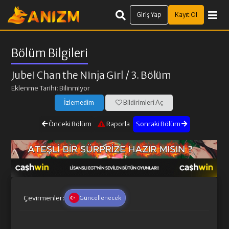
Giriş Yap
Kayıt Ol
Bölüm Bilgileri
Jubei Chan the Ninja Girl
/ 3. Bölüm
Eklenme Tarihi: Bilinmiyor
İzlemedim
Bildirimleri Aç
Önceki Bölüm
Raporla
Sonraki Bölüm
Çevirmenler:
Güncellenecek