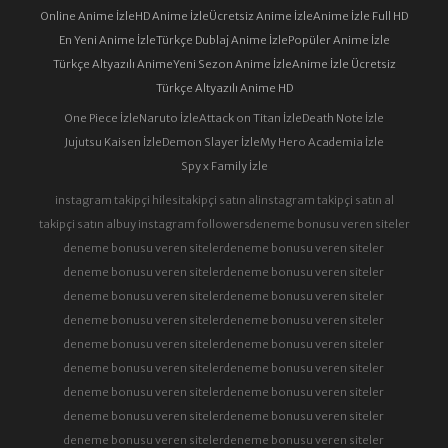
Online Anime İzle
HD Anime İzle
Ücretsiz Anime İzle
Anime İzle Full HD
En Yeni Anime İzle
Türkçe Dublaj Anime İzle
Popüler Anime İzle
Türkçe Altyazılı Anime
Yeni Sezon Anime İzle
Anime İzle Ücretsiz
Türkçe Altyazılı Anime HD
One Piece İzle
Naruto İzle
Attack on Titan İzle
Death Note İzle
Jujutsu Kaisen İzle
Demon Slayer İzle
My Hero Academia İzle
Spy x Family İzle
instagram takipçi hilesi
takipçi satın al
instagram takipçi satın al
takipçi satın al
buy instagram followers
deneme bonusu veren siteler
deneme bonusu veren siteler
deneme bonusu veren siteler
deneme bonusu veren siteler
deneme bonusu veren siteler
deneme bonusu veren siteler
deneme bonusu veren siteler
deneme bonusu veren siteler
deneme bonusu veren siteler
deneme bonusu veren siteler
deneme bonusu veren siteler
deneme bonusu veren siteler
deneme bonusu veren siteler
deneme bonusu veren siteler
deneme bonusu veren siteler
deneme bonusu veren siteler
deneme bonusu veren siteler
deneme bonusu veren siteler
deneme bonusu veren siteler