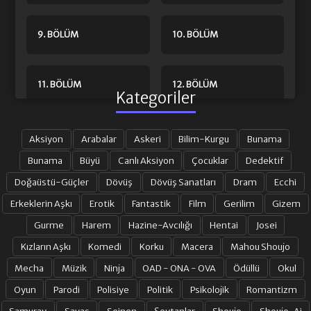
9. BÖLÜM
10. BÖLÜM
11. BÖLÜM
12. BÖLÜM
Kategoriler
13. BÖLÜM FINAL
Aksiyon
Arabalar
Askeri
Bilim-Kurgu
Bunama
Bunama
Büyü
Canlı Aksiyon
Çocuklar
Dedektif
Doğaüstü-Güçler
Dövüş
Dövüş Sanatları
Dram
Ecchi
Erkeklerin Aşkı
Erotik
Fantastik
Film
Gerilim
Gizem
Gurme
Harem
Hazine-Avcılığı
Hentai
Josei
Kızların Aşkı
Komedi
Korku
Macera
Mahou Shoujo
Mecha
Müzik
Ninja
OAD - ONA - OVA
Ödüllü
Okul
Oyun
Parodi
Polisiye
Politik
Psikolojik
Romantizm
Samuray
Savaş
Seinen
Şeytanlar
Shoujo
Shoujo-Ai