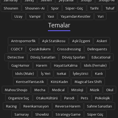
Shounen
Shounen-Ai
Spor
Süper-Güç
Tarihi
Tuhaf
Uzay
Vampir
Yaoi
Yaşamdan Kesitler
Yuri
Temalar
Antropomorfik
Aşk Statükosu
Aşk Üçgeni
Askeri
CGDCT
Çocuk Bakımı
Crossdressing
Delinquents
Detective
Dövüş Sanatları
Dövüş Sporları
Educational
Gag Humor
Harem
Hayatta Kalma
Idols (Female)
Idols (Male)
İş Yeri
Isekai
İyileştirici
Kanlı
Kentsel Fantastik
Kötü Kadın
Magical Sex Shift
Mahou Shoujo
Mecha
Medical
Mitoloji
Müzik
Okul
Organize Suç
Otaku Kültürü
Parodi
Pets
Psikolojik
Racing
Reenkarnasyon
Reverse Harem
Sahne Sanatları
Samuray
Showbiz
Strategy Game
Süper Güç