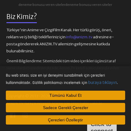
deneme bonusu veren siteler
deneme bonusu veren siteler
Biz Kimiz?
Türkiye'nin Anime ve ÇizgiFilm Kanalı. Her türlü görüş, öneri,
reklam ve iş birliği teklifleriniz için
info@anizm.tv
adresine e-
posta göndererek ANIZM.TV ailemizin gelişmesine katkıda
bulunabilirsiniz.
Önemli Bilgilendirme:
Sitemizdeki tüm video içerikleri üçüncü taraf
sunucularda barındırılmaktadır. Anizm.TV kendi sunucularında video
içeriği barındırmamaktadır. Telif hakkı talepleri ilgili video
Bu web sitesi, size en iyi deneyimi sunabilmek için çerezleri
sağlayıcılarına iletilmelidir.
buraya tıklayın
kullanmaktadır. Gizlilik politikamızı incelemek için
.
Tümünü Kabul Et
Copyright © 2013-2026
Anizm.TV Türkçe Altyazılı Anime İzle | Her hakkı saklıdır.
Sadece Gerekli Çerezler
Çerezleri Özelleştir