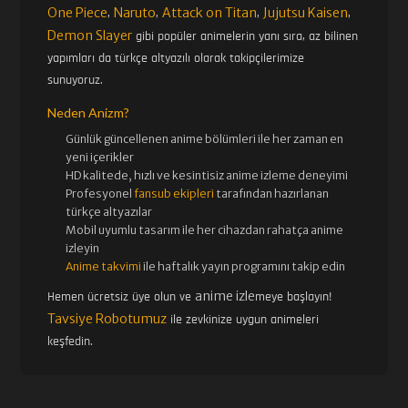
One Piece
Naruto
Attack on Titan
Jujutsu Kaisen
,
,
,
,
Demon Slayer
gibi popüler animelerin yanı sıra, az bilinen
yapımları da türkçe altyazılı olarak takipçilerimize
sunuyoruz.
Neden Anizm?
Günlük güncellenen
anime bölümleri ile her zaman en
yeni içerikler
HD kalitede, hızlı ve kesintisiz
anime izle
me deneyimi
Profesyonel
fansub ekipleri
tarafından hazırlanan
türkçe altyazılar
Mobil uyumlu tasarım ile her cihazdan rahatça anime
izleyin
Anime takvimi
ile haftalık yayın programını takip edin
anime izle
Hemen ücretsiz üye olun ve
meye başlayın!
Tavsiye Robotumuz
ile zevkinize uygun animeleri
keşfedin.