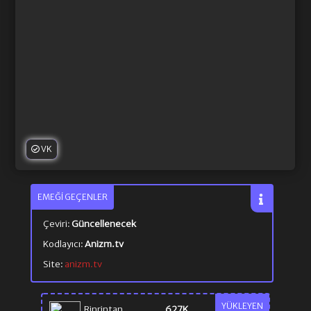
VK
EMEĞI GEÇENLER
Çeviri:
Güncellenecek
Kodlayıcı:
Anizm.tv
Site:
anizm.tv
YÜKLEYEN
Rinrintan
627K