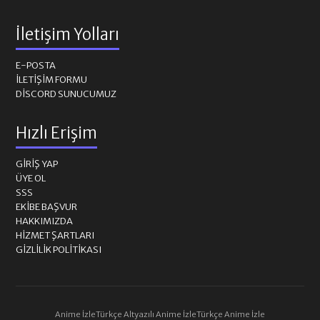
İletişim Yolları
E-POSTA
İLETIŞIM FORMU
DISCORD SUNUCUMUZ
Hızlı Erişim
GIRIŞ YAP
ÜYE OL
SSS
EKIBE BAŞVUR
HAKKIMIZDA
HIZMET ŞARTLARI
GIZLILIK POLITIKASI
Anime İzle
Türkçe Altyazılı Anime İzle
Türkçe Anime İzle