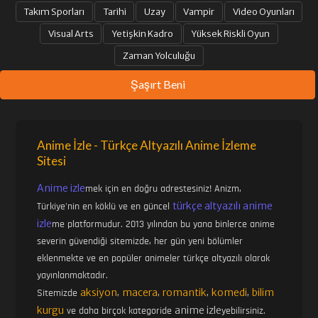
Takım Sporları
Tarihi
Uzay
Vampir
Video Oyunları
Visual Arts
Yetişkin Kadro
Yüksek Riskli Oyun
Zaman Yolculuğu
Şaşırt Beni
Anime İzle - Türkçe Altyazılı Anime İzleme
Sitesi
Anime izle
mek için en doğru adrestesiniz! Anizm,
türkçe altyazılı anime
Türkiye'nin en köklü ve en güncel
izle
me platformudur. 2013 yılından bu yana binlerce anime
severin güvendiği sitemizde, her gün yeni bölümler
eklenmekte ve en popüler animeler türkçe altyazılı olarak
yayınlanmaktadır.
aksiyon
macera
romantik
komedi
bilim
Sitemizde
,
,
,
,
kurgu
anime izle
ve daha birçok kategoride
yebilirsiniz.