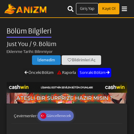
Giriş Yap
Kayıt Ol
Bölüm Bilgileri
Just You
/ 9. Bölüm
Eklenme Tarihi: Bilinmiyor
İzlemedim
Bildirimleri Aç
Önceki Bölüm
Raporla
Sonraki Bölüm
Çevirmenler:
Güncellenecek