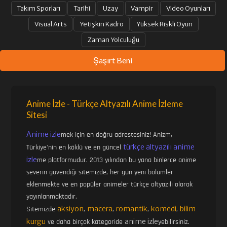
Takım Sporları
Tarihi
Uzay
Vampir
Video Oyunları
Visual Arts
Yetişkin Kadro
Yüksek Riskli Oyun
Zaman Yolculuğu
Şaşırt Beni
Anime İzle - Türkçe Altyazılı Anime İzleme
Sitesi
Anime izle
mek için en doğru adrestesiniz! Anizm,
türkçe altyazılı anime
Türkiye'nin en köklü ve en güncel
izle
me platformudur. 2013 yılından bu yana binlerce anime
severin güvendiği sitemizde, her gün yeni bölümler
eklenmekte ve en popüler animeler türkçe altyazılı olarak
yayınlanmaktadır.
aksiyon
macera
romantik
komedi
bilim
Sitemizde
,
,
,
,
kurgu
anime izle
ve daha birçok kategoride
yebilirsiniz.