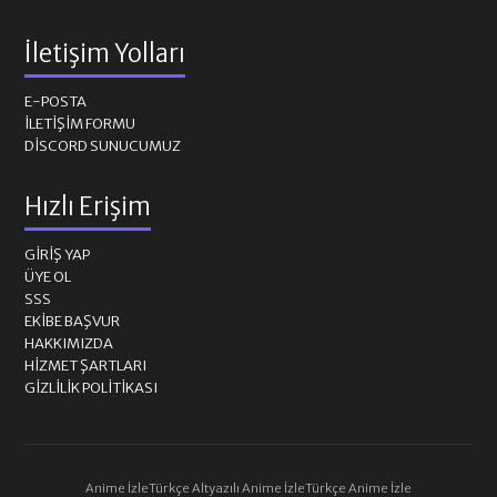
İletişim Yolları
E-POSTA
İLETIŞIM FORMU
DISCORD SUNUCUMUZ
Hızlı Erişim
GIRIŞ YAP
ÜYE OL
SSS
EKIBE BAŞVUR
HAKKIMIZDA
HIZMET ŞARTLARI
GIZLILIK POLITIKASI
Anime İzle
Türkçe Altyazılı Anime İzle
Türkçe Anime İzle