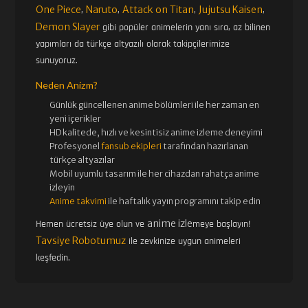
One Piece
Naruto
Attack on Titan
Jujutsu Kaisen
,
,
,
,
Demon Slayer
gibi popüler animelerin yanı sıra, az bilinen
yapımları da türkçe altyazılı olarak takipçilerimize
sunuyoruz.
Neden Anizm?
Günlük güncellenen
anime bölümleri ile her zaman en
yeni içerikler
HD kalitede, hızlı ve kesintisiz
anime izle
me deneyimi
Profesyonel
fansub ekipleri
tarafından hazırlanan
türkçe altyazılar
Mobil uyumlu tasarım ile her cihazdan rahatça anime
izleyin
Anime takvimi
ile haftalık yayın programını takip edin
anime izle
Hemen ücretsiz üye olun ve
meye başlayın!
Tavsiye Robotumuz
ile zevkinize uygun animeleri
keşfedin.