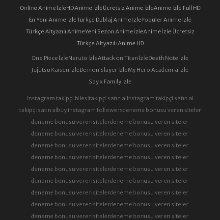
Online Anime İzle
HD Anime İzle
Ücretsiz Anime İzle
Anime İzle Full HD
En Yeni Anime İzle
Türkçe Dublaj Anime İzle
Popüler Anime İzle
Türkçe Altyazılı Anime
Yeni Sezon Anime İzle
Anime İzle Ücretsiz
Türkçe Altyazılı Anime HD
One Piece İzle
Naruto İzle
Attack on Titan İzle
Death Note İzle
Jujutsu Kaisen İzle
Demon Slayer İzle
My Hero Academia İzle
Spy x Family İzle
instagram takipçi hilesi
takipçi satın al
instagram takipçi satın al
takipçi satın al
buy instagram followers
deneme bonusu veren siteler
deneme bonusu veren siteler
deneme bonusu veren siteler
deneme bonusu veren siteler
deneme bonusu veren siteler
deneme bonusu veren siteler
deneme bonusu veren siteler
deneme bonusu veren siteler
deneme bonusu veren siteler
deneme bonusu veren siteler
deneme bonusu veren siteler
deneme bonusu veren siteler
deneme bonusu veren siteler
deneme bonusu veren siteler
deneme bonusu veren siteler
deneme bonusu veren siteler
deneme bonusu veren siteler
deneme bonusu veren siteler
deneme bonusu veren siteler