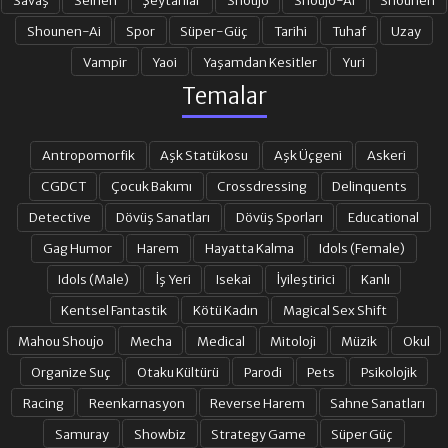
Shounen-Ai
Spor
Süper-Güç
Tarihi
Tuhaf
Uzay
Vampir
Yaoi
Yaşamdan Kesitler
Yuri
Temalar
Antropomorfik
Aşk Statükosu
Aşk Üçgeni
Askeri
CGDCT
Çocuk Bakımı
Crossdressing
Delinquents
Detective
Dövüş Sanatları
Dövüş Sporları
Educational
Gag Humor
Harem
Hayatta Kalma
Idols (Female)
Idols (Male)
İş Yeri
Isekai
İyileştirici
Kanlı
Kentsel Fantastik
Kötü Kadın
Magical Sex Shift
Mahou Shoujo
Mecha
Medical
Mitoloji
Müzik
Okul
Organize Suç
Otaku Kültürü
Parodi
Pets
Psikolojik
Racing
Reenkarnasyon
Reverse Harem
Sahne Sanatları
Samuray
Showbiz
Strategy Game
Süper Güç