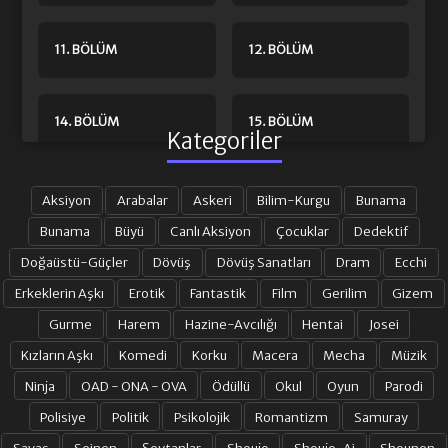
11. BÖLÜM
12. BÖLÜM
14. BÖLÜM
15. BÖLÜM
Kategoriler
16. BÖLÜM
Aksiyon
Arabalar
Askeri
Bilim-Kurgu
Bunama
Bunama
Büyü
Canlı Aksiyon
Çocuklar
Dedektif
Doğaüstü-Güçler
Dövüş
Dövüş Sanatları
Dram
Ecchi
Erkeklerin Aşkı
Erotik
Fantastik
Film
Gerilim
Gizem
Gurme
Harem
Hazine-Avcılığı
Hentai
Josei
Kızların Aşkı
Komedi
Korku
Macera
Mecha
Müzik
Ninja
OAD - ONA - OVA
Ödüllü
Okul
Oyun
Parodi
Polisiye
Politik
Psikolojik
Romantizm
Samuray
Savaş
Seinen
Şeytanlar
Shoujo
Shoujo-Ai
Shounen