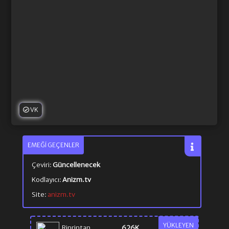
VK
EMEĞI GEÇENLER
Çeviri:
Güncellenecek
Kodlayıcı:
Anizm.tv
Site:
anizm.tv
YÜKLEYEN
Rinrintan
626K