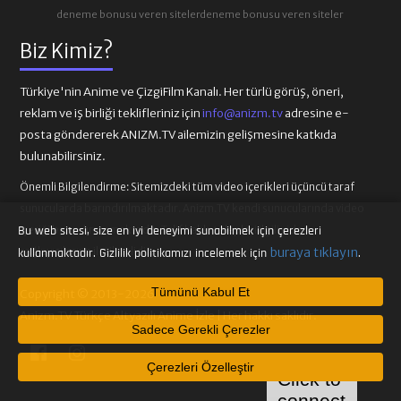
deneme bonusu veren siteler
deneme bonusu veren siteler
Biz Kimiz?
Türkiye'nin Anime ve ÇizgiFilm Kanalı. Her türlü görüş, öneri,
reklam ve iş birliği teklifleriniz için
info@anizm.tv
adresine e-
posta göndererek ANIZM.TV ailemizin gelişmesine katkıda
bulunabilirsiniz.
Önemli Bilgilendirme:
Sitemizdeki tüm video içerikleri üçüncü taraf
sunucularda barındırılmaktadır. Anizm.TV kendi sunucularında video
içeriği barındırmamaktadır. Telif hakkı talepleri ilgili video
Bu web sitesi, size en iyi deneyimi sunabilmek için çerezleri
sağlayıcılarına iletilmelidir.
buraya tıklayın
kullanmaktadır. Gizlilik politikamızı incelemek için
.
Tümünü Kabul Et
Copyright © 2013-2026
Anizm.TV Türkçe Altyazılı Anime İzle | Her hakkı saklıdır.
Sadece Gerekli Çerezler
Çerezleri Özelleştir