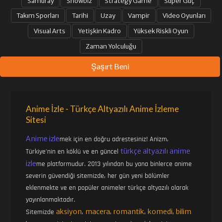
Samuray
Showbiz
Strategy Game
Süper Güç
Takım Sporları
Tarihi
Uzay
Vampir
Video Oyunları
Visual Arts
Yetişkin Kadro
Yüksek Riskli Oyun
Zaman Yolculuğu
Şaşırt Beni
Anime İzle - Türkçe Altyazılı Anime İzleme
Sitesi
Anime izle
mek için en doğru adrestesiniz! Anizm,
türkçe altyazılı anime
Türkiye'nin en köklü ve en güncel
izle
me platformudur. 2013 yılından bu yana binlerce anime
severin güvendiği sitemizde, her gün yeni bölümler
eklenmekte ve en popüler animeler türkçe altyazılı olarak
yayınlanmaktadır.
aksiyon
macera
romantik
komedi
bilim
Sitemizde
,
,
,
,