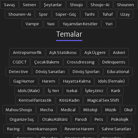
Savaş
Seinen
Şeytanlar
Shoujo
Shoujo-Ai
Shounen
Shounen-Ai
Spor
Süper-Güç
Tarihi
Tuhaf
Uzay
Vampir
Yaoi
Yaşamdan Kesitler
Yuri
Temalar
Antropomorfik
Aşk Statükosu
Aşk Üçgeni
Askeri
CGDCT
Çocuk Bakımı
Crossdressing
Delinquents
Detective
Dövüş Sanatları
Dövüş Sporları
Educational
Gag Humor
Harem
Hayatta Kalma
Idols (Female)
Idols (Male)
İş Yeri
Isekai
İyileştirici
Kanlı
Kentsel Fantastik
Kötü Kadın
Magical Sex Shift
Mahou Shoujo
Mecha
Medical
Mitoloji
Müzik
Okul
Organize Suç
Otaku Kültürü
Parodi
Pets
Psikolojik
Racing
Reenkarnasyon
Reverse Harem
Sahne Sanatları