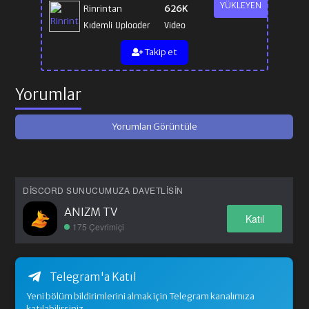
YÜKLEYEN
Rinrintan
626K
Kıdemli Uploader
Video
Takip et
Yorumlar
Yorumları Görüntüle
DISCORD SUNUCUMUZA DAVETLISIN
ANIZM TV
Katıl
175 Çevrimiçi
Telegram'a Katıl
Yeni bölüm bildirimlerini almak için Telegram kanalımıza
katılabilirsiniz