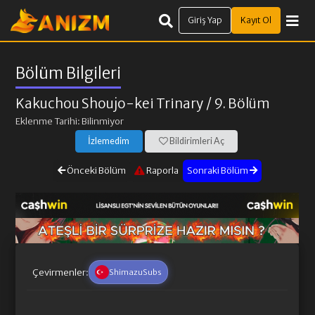
Giriş Yap
Kayıt Ol
Bölüm Bilgileri
Kakuchou Shoujo-kei Trinary
/ 9. Bölüm
Eklenme Tarihi: Bilinmiyor
İzlemedim
Bildirimleri Aç
Önceki Bölüm
Raporla
Sonraki Bölüm
Çevirmenler:
ShimazuSubs