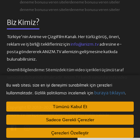
deneme bonusu veren siteler
deneme bonusu veren siteler
deneme bonusu veren siteler
deneme bonusu veren siteler
Biz Kimiz?
Türkiye'nin Anime ve ÇizgiFilm Kanalı. Her türlü görüş, öneri,
reklam ve iş birliği teklifleriniz için
info@anizm.tv
adresine e-
posta göndererek ANIZM.TV ailemizin gelişmesine katkıda
bulunabilirsiniz.
Önemli Bilgilendirme:
Sitemizdeki tüm video içerikleri üçüncü taraf
sunucularda barındırılmaktadır. Anizm.TV kendi sunucularında video
içeriği barındırmamaktadır. Telif hakkı talepleri ilgili video
Bu web sitesi, size en iyi deneyimi sunabilmek için çerezleri
sağlayıcılarına iletilmelidir.
buraya tıklayın
kullanmaktadır. Gizlilik politikamızı incelemek için
.
Tümünü Kabul Et
Copyright © 2013-2026
Anizm.TV Türkçe Altyazılı Anime İzle | Her hakkı saklıdır.
Sadece Gerekli Çerezler
Çerezleri Özelleştir