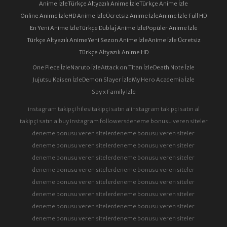
Anime İzle
Türkçe Altyazılı Anime İzle
Türkçe Anime İzle
Online Anime İzle
HD Anime İzle
Ücretsiz Anime İzle
Anime İzle Full HD
En Yeni Anime İzle
Türkçe Dublaj Anime İzle
Popüler Anime İzle
Türkçe Altyazılı Anime
Yeni Sezon Anime İzle
Anime İzle Ücretsiz
Türkçe Altyazılı Anime HD
One Piece İzle
Naruto İzle
Attack on Titan İzle
Death Note İzle
Jujutsu Kaisen İzle
Demon Slayer İzle
My Hero Academia İzle
Spy x Family İzle
instagram takipçi hilesi
takipçi satın al
instagram takipçi satın al
takipçi satın al
buy instagram followers
deneme bonusu veren siteler
deneme bonusu veren siteler
deneme bonusu veren siteler
deneme bonusu veren siteler
deneme bonusu veren siteler
deneme bonusu veren siteler
deneme bonusu veren siteler
deneme bonusu veren siteler
deneme bonusu veren siteler
deneme bonusu veren siteler
deneme bonusu veren siteler
deneme bonusu veren siteler
deneme bonusu veren siteler
deneme bonusu veren siteler
deneme bonusu veren siteler
deneme bonusu veren siteler
deneme bonusu veren siteler