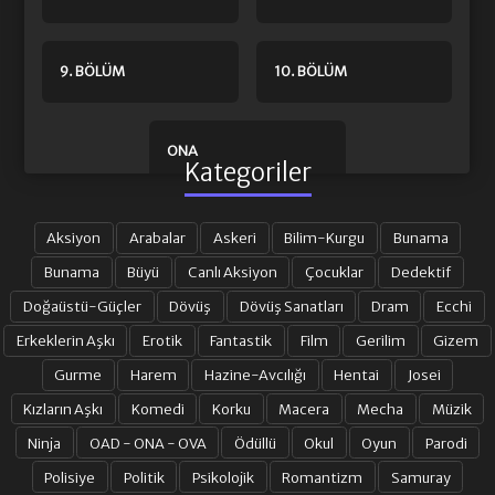
9. BÖLÜM
10. BÖLÜM
ONA
Kategoriler
Aksiyon
Arabalar
Askeri
Bilim-Kurgu
Bunama
Bunama
Büyü
Canlı Aksiyon
Çocuklar
Dedektif
Doğaüstü-Güçler
Dövüş
Dövüş Sanatları
Dram
Ecchi
Erkeklerin Aşkı
Erotik
Fantastik
Film
Gerilim
Gizem
Gurme
Harem
Hazine-Avcılığı
Hentai
Josei
Kızların Aşkı
Komedi
Korku
Macera
Mecha
Müzik
Ninja
OAD - ONA - OVA
Ödüllü
Okul
Oyun
Parodi
Polisiye
Politik
Psikolojik
Romantizm
Samuray