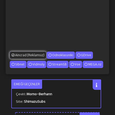
Aincrad (Reklamsız)
Odnoklassniki
GDrive
Sibnet
Vidmoly
StreamSB
Voe
MEGA.nz
EMEĞI GEÇENLER
Çeviri:
Momo-Berhann
Site:
ShimazuSubs