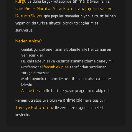
kurgu
anime izle
ve daha birçok kategoride
yebilirsiniz.
One Piece
Naruto
Attack on Titan
Jujutsu Kaisen
,
,
,
,
Demon Slayer
gibi popüler animelerin yanı sıra, az bilinen
yapımları da türkçe altyazılı olarak takipçilerimize
sunuyoruz.
Neden Anizm?
Günlük güncellenen
anime bölümleri ile her zaman en
yeni içerikler
HD kalitede, hızlı ve kesintisiz
anime izle
me deneyimi
Profesyonel
fansub ekipleri
tarafından hazırlanan
türkçe altyazılar
Mobil uyumlu tasarım ile her cihazdan rahatça anime
izleyin
Anime takvimi
ile haftalık yayın programını takip edin
anime izle
Hemen ücretsiz üye olun ve
meye başlayın!
Tavsiye Robotumuz
ile zevkinize uygun animeleri
keşfedin.