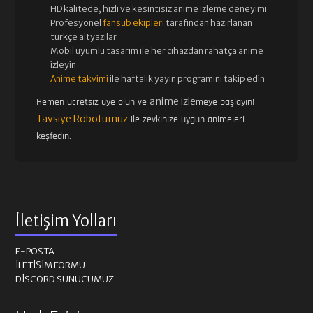
HD kalitede, hızlı ve kesintisiz
anime izle
me deneyimi
Profesyonel
fansub ekipleri
tarafından hazırlanan
türkçe altyazılar
Mobil uyumlu tasarım ile her cihazdan rahatça anime
izleyin
Anime takvimi
ile haftalık yayın programını takip edin
anime izle
Hemen ücretsiz üye olun ve
meye başlayın!
Tavsiye Robotumuz
ile zevkinize uygun animeleri
keşfedin.
İletişim Yolları
E-POSTA
İLETIŞIM FORMU
DISCORD SUNUCUMUZ