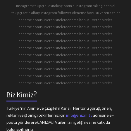
instagram takipçi hilesi
takipçi satın al
instagram takipçi satın al
takipçi satın al
buy instagram followers
deneme bonusu veren siteler
deneme bonusu veren siteler
deneme bonusu veren siteler
deneme bonusu veren siteler
deneme bonusu veren siteler
deneme bonusu veren siteler
deneme bonusu veren siteler
deneme bonusu veren siteler
deneme bonusu veren siteler
deneme bonusu veren siteler
deneme bonusu veren siteler
deneme bonusu veren siteler
deneme bonusu veren siteler
deneme bonusu veren siteler
deneme bonusu veren siteler
deneme bonusu veren siteler
deneme bonusu veren siteler
deneme bonusu veren siteler
deneme bonusu veren siteler
deneme bonusu veren siteler
deneme bonusu veren siteler
Biz Kimiz?
Türkiye'nin Anime ve ÇizgiFilm Kanalı. Her türlü görüş, öneri,
reklam ve iş birliği teklifleriniz için
info@anizm.tv
adresine e-
posta göndererek ANIZM.TV ailemizin gelişmesine katkıda
bulunabilirsiniz.