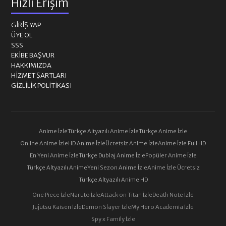
Hızlı Erişim
GIRIŞ YAP
ÜYE OL
SSS
EKIBE BAŞVUR
HAKKIMIZDA
HIZMET ŞARTLARI
GIZLILIK POLITIKASI
Anime İzle
Türkçe Altyazılı Anime İzle
Türkçe Anime İzle
Online Anime İzle
HD Anime İzle
Ücretsiz Anime İzle
Anime İzle Full HD
En Yeni Anime İzle
Türkçe Dublaj Anime İzle
Popüler Anime İzle
Türkçe Altyazılı Anime
Yeni Sezon Anime İzle
Anime İzle Ücretsiz
Türkçe Altyazılı Anime HD
One Piece İzle
Naruto İzle
Attack on Titan İzle
Death Note İzle
Jujutsu Kaisen İzle
Demon Slayer İzle
My Hero Academia İzle
Spy x Family İzle