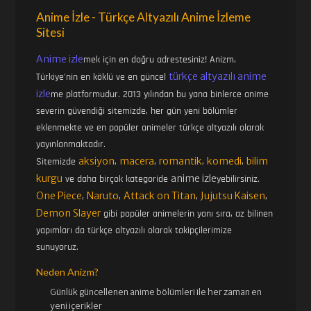
Anime İzle - Türkçe Altyazılı Anime İzleme
Sitesi
Anime izle
mek için en doğru adrestesiniz! Anizm,
türkçe altyazılı anime
Türkiye'nin en köklü ve en güncel
izle
me platformudur. 2013 yılından bu yana binlerce anime
severin güvendiği sitemizde, her gün yeni bölümler
eklenmekte ve en popüler animeler türkçe altyazılı olarak
yayınlanmaktadır.
aksiyon
macera
romantik
komedi
bilim
Sitemizde
,
,
,
,
kurgu
anime izle
ve daha birçok kategoride
yebilirsiniz.
One Piece
Naruto
Attack on Titan
Jujutsu Kaisen
,
,
,
,
Demon Slayer
gibi popüler animelerin yanı sıra, az bilinen
yapımları da türkçe altyazılı olarak takipçilerimize
sunuyoruz.
Neden Anizm?
Günlük güncellenen
anime bölümleri ile her zaman en
yeni içerikler