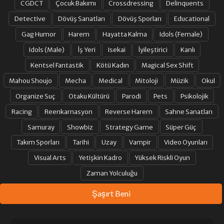
CGDCT
Çocuk Bakımı
Crossdressing
Delinquents
Detective
Dövüş Sanatları
Dövüş Sporları
Educational
Gag Humor
Harem
Hayatta Kalma
Idols (Female)
Idols (Male)
İş Yeri
Isekai
İyileştirici
Kanlı
Kentsel Fantastik
Kötü Kadın
Magical Sex Shift
Mahou Shoujo
Mecha
Medical
Mitoloji
Müzik
Okul
Organize Suç
Otaku Kültürü
Parodi
Pets
Psikolojik
Racing
Reenkarnasyon
Reverse Harem
Sahne Sanatları
Samuray
Showbiz
Strategy Game
Süper Güç
Takım Sporları
Tarihi
Uzay
Vampir
Video Oyunları
Visual Arts
Yetişkin Kadro
Yüksek Riskli Oyun
Zaman Yolculuğu
Şaşırt Beni