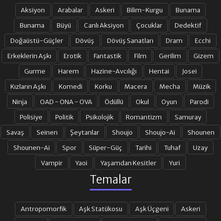
Aksiyon
Arabalar
Askeri
Bilim-Kurgu
Bunama
Bunama
Büyü
Canlı Aksiyon
Çocuklar
Dedektif
Doğaüstü-Güçler
Dövüş
Dövüş Sanatları
Dram
Ecchi
Erkeklerin Aşkı
Erotik
Fantastik
Film
Gerilim
Gizem
Gurme
Harem
Hazine-Avcılığı
Hentai
Josei
Kızların Aşkı
Komedi
Korku
Macera
Mecha
Müzik
Ninja
OAD - ONA - OVA
Ödüllü
Okul
Oyun
Parodi
Polisiye
Politik
Psikolojik
Romantizm
Samuray
Savaş
Seinen
Şeytanlar
Shoujo
Shoujo-Ai
Shounen
Shounen-Ai
Spor
Süper-Güç
Tarihi
Tuhaf
Uzay
Vampir
Yaoi
Yaşamdan Kesitler
Yuri
Temalar
Antropomorfik
Aşk Statükosu
Aşk Üçgeni
Askeri