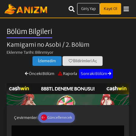
Giriş Yap
Kayıt Ol
Bölüm Bilgileri
Kamigami no Asobi
/ 2. Bölüm
Eklenme Tarihi: Bilinmiyor
İzlemedim
Bildirimleri Aç
Önceki Bölüm
Raporla
Sonraki Bölüm
Çevirmenler:
Güncellenecek