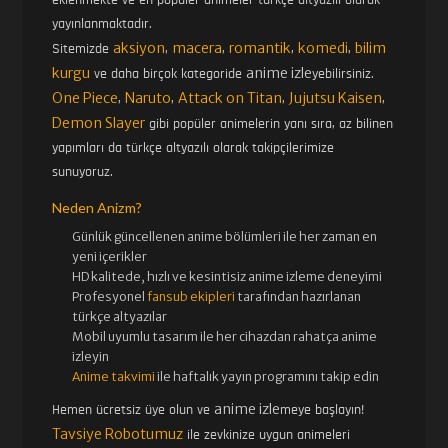
yayınlanmaktadır.
aksiyon
macera
romantik
komedi
bilim
Sitemizde
,
,
,
,
kurgu
anime izle
ve daha birçok kategoride
yebilirsiniz.
One Piece
Naruto
Attack on Titan
Jujutsu Kaisen
,
,
,
,
Demon Slayer
gibi popüler animelerin yanı sıra, az bilinen
yapımları da türkçe altyazılı olarak takipçilerimize
sunuyoruz.
Neden Anizm?
Günlük güncellenen
anime bölümleri ile her zaman en
yeni içerikler
HD kalitede, hızlı ve kesintisiz
anime izle
me deneyimi
Profesyonel
fansub ekipleri
tarafından hazırlanan
türkçe altyazılar
Mobil uyumlu tasarım ile her cihazdan rahatça anime
izleyin
Anime takvimi
ile haftalık yayın programını takip edin
anime izle
Hemen ücretsiz üye olun ve
meye başlayın!
Tavsiye Robotumuz
ile zevkinize uygun animeleri