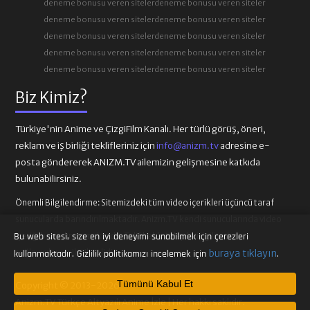
deneme bonusu veren siteler
deneme bonusu veren siteler
deneme bonusu veren siteler
deneme bonusu veren siteler
deneme bonusu veren siteler
deneme bonusu veren siteler
deneme bonusu veren siteler
deneme bonusu veren siteler
deneme bonusu veren siteler
deneme bonusu veren siteler
Biz Kimiz?
Türkiye'nin Anime ve ÇizgiFilm Kanalı. Her türlü görüş, öneri,
reklam ve iş birliği teklifleriniz için
info@anizm.tv
adresine e-
posta göndererek ANIZM.TV ailemizin gelişmesine katkıda
bulunabilirsiniz.
Önemli Bilgilendirme:
Sitemizdeki tüm video içerikleri üçüncü taraf
sunucularda barındırılmaktadır. Anizm.TV kendi sunucularında video
içeriği barındırmamaktadır. Telif hakkı talepleri ilgili video
Bu web sitesi, size en iyi deneyimi sunabilmek için çerezleri
sağlayıcılarına iletilmelidir.
buraya tıklayın
kullanmaktadır. Gizlilik politikamızı incelemek için
.
Tümünü Kabul Et
Copyright © 2013-2026
Anizm.TV Türkçe Altyazılı Anime İzle | Her hakkı saklıdır.