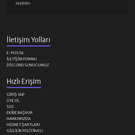
keşfedin.
İletişim Yolları
E-POSTA
İLETIŞIM FORMU
DISCORD SUNUCUMUZ
Hızlı Erişim
GIRIŞ YAP
ÜYE OL
SSS
EKIBE BAŞVUR
HAKKIMIZDA
HIZMET ŞARTLARI
GIZLILIK POLITIKASI