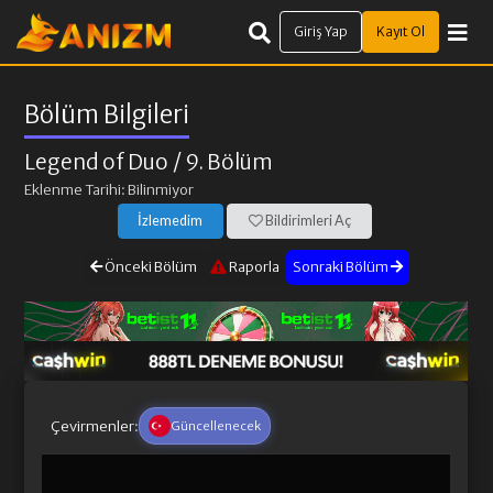
Giriş Yap
Kayıt Ol
Bölüm Bilgileri
Legend of Duo
/ 9. Bölüm
Eklenme Tarihi: Bilinmiyor
İzlemedim
Bildirimleri Aç
Önceki Bölüm
Raporla
Sonraki Bölüm
Çevirmenler:
Güncellenecek