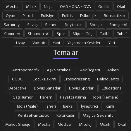
Mecha
Müzik
Ninja
OAD - ONA - OVA
Ödüllü
Okul
Oyun
Parodi
Polisiye
Politik
Psikolojik
Romantizm
Samuray
Savaş
Seinen
Şeytanlar
Shoujo
Shoujo-Ai
Shounen
Shounen-Ai
Spor
Süper-Güç
Tarihi
Tuhaf
Uzay
Vampir
Yaoi
Yaşamdan Kesitler
Yuri
Temalar
Antropomorfik
Aşk Statükosu
Aşk Üçgeni
Askeri
CGDCT
Çocuk Bakımı
Crossdressing
Delinquents
Detective
Dövüş Sanatları
Dövüş Sporları
Educational
Gag Humor
Harem
Hayatta Kalma
Idols (Female)
Idols (Male)
İş Yeri
Isekai
İyileştirici
Kanlı
Kentsel Fantastik
Kötü Kadın
Magical Sex Shift
Mahou Shoujo
Mecha
Medical
Mitoloji
Müzik
Okul