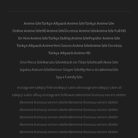
Anime İzle
Türkçe Altyazılı Anime İzle
Türkçe Anime İzle
Online Anime İzle
HD Anime İzle
Ücretsiz Anime İzle
Anime İzle Full HD
En Yeni Anime İzle
Türkçe Dublaj Anime İzle
Popüler Anime İzle
Türkçe Altyazılı Anime
Yeni Sezon Anime İzle
Anime İzle Ücretsiz
Türkçe Altyazılı Anime HD
One Piece İzle
Naruto İzle
Attack on Titan İzle
Death Note İzle
Jujutsu Kaisen İzle
Demon Slayer İzle
My Hero Academia İzle
Spy x Family İzle
instagram takipçi hilesi
takipçi satın al
instagram takipçi satın al
takipçi satın al
buy instagram followers
deneme bonusu veren siteler
deneme bonusu veren siteler
deneme bonusu veren siteler
deneme bonusu veren siteler
deneme bonusu veren siteler
deneme bonusu veren siteler
deneme bonusu veren siteler
deneme bonusu veren siteler
deneme bonusu veren siteler
deneme bonusu veren siteler
deneme bonusu veren siteler