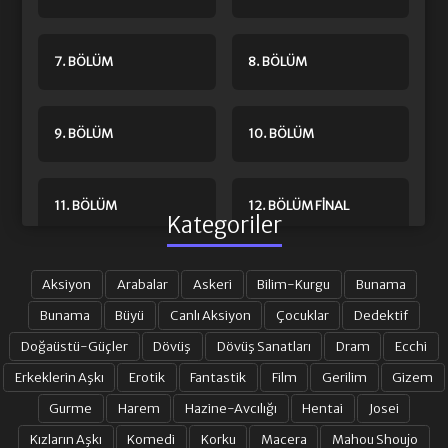
7. BÖLÜM
8. BÖLÜM
9. BÖLÜM
10. BÖLÜM
11. BÖLÜM
12. BÖLÜM FINAL
Kategoriler
Aksiyon
Arabalar
Askeri
Bilim-Kurgu
Bunama
Bunama
Büyü
Canlı Aksiyon
Çocuklar
Dedektif
Doğaüstü-Güçler
Dövüş
Dövüş Sanatları
Dram
Ecchi
Erkeklerin Aşkı
Erotik
Fantastik
Film
Gerilim
Gizem
Gurme
Harem
Hazine-Avcılığı
Hentai
Josei
Kızların Aşkı
Komedi
Korku
Macera
Mahou Shoujo