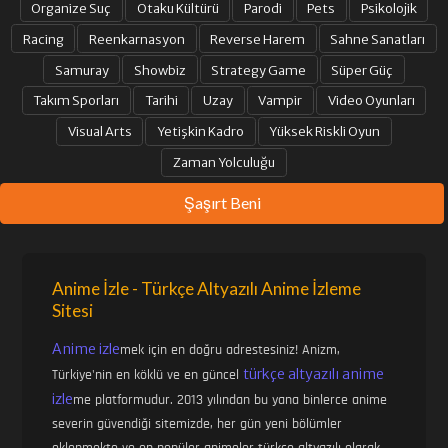
Organize Suç
Otaku Kültürü
Parodi
Pets
Psikolojik
Racing
Reenkarnasyon
Reverse Harem
Sahne Sanatları
Samuray
Showbiz
Strategy Game
Süper Güç
Takım Sporları
Tarihi
Uzay
Vampir
Video Oyunları
Visual Arts
Yetişkin Kadro
Yüksek Riskli Oyun
Zaman Yolculuğu
Şaşırt Beni
Anime İzle - Türkçe Altyazılı Anime İzleme
Sitesi
Anime izle
mek için en doğru adrestesiniz! Anizm,
türkçe altyazılı anime
Türkiye'nin en köklü ve en güncel
izle
me platformudur. 2013 yılından bu yana binlerce anime
severin güvendiği sitemizde, her gün yeni bölümler
eklenmekte ve en popüler animeler türkçe altyazılı olarak