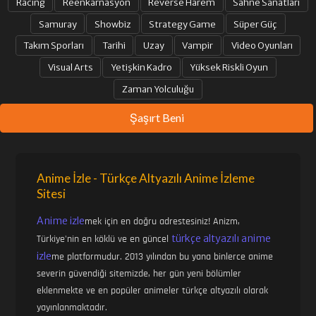
Racing
Reenkarnasyon
Reverse Harem
Sahne Sanatları
Samuray
Showbiz
Strategy Game
Süper Güç
Takım Sporları
Tarihi
Uzay
Vampir
Video Oyunları
Visual Arts
Yetişkin Kadro
Yüksek Riskli Oyun
Zaman Yolculuğu
Şaşırt Beni
Anime İzle - Türkçe Altyazılı Anime İzleme
Sitesi
Anime izle
mek için en doğru adrestesiniz! Anizm,
türkçe altyazılı anime
Türkiye'nin en köklü ve en güncel
izle
me platformudur. 2013 yılından bu yana binlerce anime
severin güvendiği sitemizde, her gün yeni bölümler
eklenmekte ve en popüler animeler türkçe altyazılı olarak
yayınlanmaktadır.