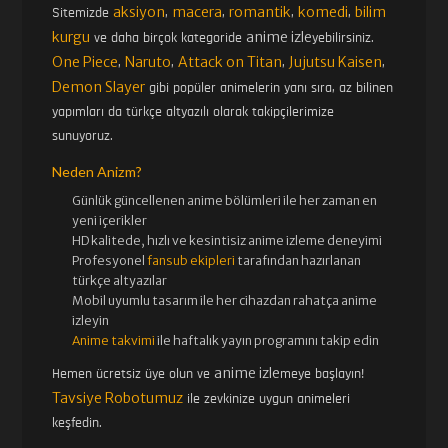
aksiyon
macera
romantik
komedi
bilim
Sitemizde
,
,
,
,
kurgu
anime izle
ve daha birçok kategoride
yebilirsiniz.
One Piece
Naruto
Attack on Titan
Jujutsu Kaisen
,
,
,
,
Demon Slayer
gibi popüler animelerin yanı sıra, az bilinen
yapımları da türkçe altyazılı olarak takipçilerimize
sunuyoruz.
Neden Anizm?
Günlük güncellenen
anime bölümleri ile her zaman en
yeni içerikler
HD kalitede, hızlı ve kesintisiz
anime izle
me deneyimi
Profesyonel
fansub ekipleri
tarafından hazırlanan
türkçe altyazılar
Mobil uyumlu tasarım ile her cihazdan rahatça anime
izleyin
Anime takvimi
ile haftalık yayın programını takip edin
anime izle
Hemen ücretsiz üye olun ve
meye başlayın!
Tavsiye Robotumuz
ile zevkinize uygun animeleri
keşfedin.