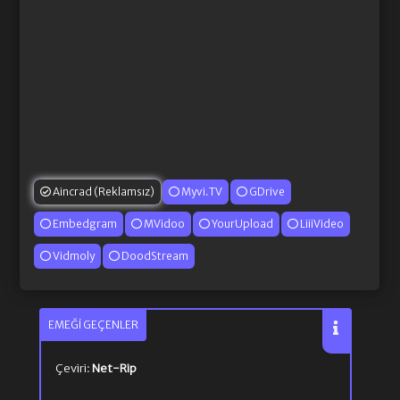
Aincrad (Reklamsız)
Myvi.TV
GDrive
Embedgram
MVidoo
YourUpload
LiiiVideo
Vidmoly
DoodStream
EMEĞI GEÇENLER
Çeviri:
Net-Rip