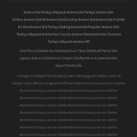
Anime İzle
Türkçe Altyazılı Anime İzle
Türkçe Anime İzle
Online Anime İzle
HD Anime İzle
Ücretsiz Anime İzle
Anime İzle Full HD
En Yeni Anime İzle
Türkçe Dublaj Anime İzle
Popüler Anime İzle
Türkçe Altyazılı Anime
Yeni Sezon Anime İzle
Anime İzle Ücretsiz
Türkçe Altyazılı Anime HD
One Piece İzle
Naruto İzle
Attack on Titan İzle
Death Note İzle
Jujutsu Kaisen İzle
Demon Slayer İzle
My Hero Academia İzle
Spy x Family İzle
instagram takipçi hilesi
takipçi satın al
instagram takipçi satın al
takipçi satın al
buy instagram followers
deneme bonusu veren siteler
deneme bonusu veren siteler
deneme bonusu veren siteler
deneme bonusu veren siteler
deneme bonusu veren siteler
deneme bonusu veren siteler
deneme bonusu veren siteler
deneme bonusu veren siteler
deneme bonusu veren siteler
deneme bonusu veren siteler
deneme bonusu veren siteler
deneme bonusu veren siteler
deneme bonusu veren siteler
deneme bonusu veren siteler
deneme bonusu veren siteler