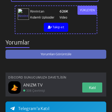
YÜKLEYEN
Rinrintan
626K
Kıdemli Uploader
Video
Takip et
Yorumlar
Yorumları Görüntüle
DISCORD SUNUCUMUZA DAVETLISIN
ANIZM TV
Katıl
308 Çevrimiçi
Telegram'a Katıl