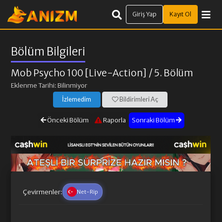
Giriş Yap
Kayıt Ol
Bölüm Bilgileri
Mob Psycho 100 [Live-Action]
/ 5. Bölüm
Eklenme Tarihi: Bilinmiyor
İzlemedim
Bildirimleri Aç
Önceki Bölüm
Raporla
Sonraki Bölüm
Çevirmenler:
Net-Rip