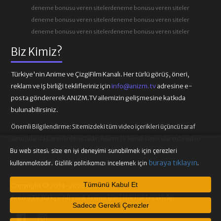
deneme bonusu veren siteler
deneme bonusu veren siteler
deneme bonusu veren siteler
deneme bonusu veren siteler
deneme bonusu veren siteler
deneme bonusu veren siteler
Biz Kimiz?
Türkiye'nin Anime ve ÇizgiFilm Kanalı. Her türlü görüş, öneri,
reklam ve iş birliği teklifleriniz için
info@anizm.tv
adresine e-
posta göndererek ANIZM.TV ailemizin gelişmesine katkıda
bulunabilirsiniz.
Önemli Bilgilendirme:
Sitemizdeki tüm video içerikleri üçüncü taraf
sunucularda barındırılmaktadır. Anizm.TV kendi sunucularında video
içeriği barındırmamaktadır. Telif hakkı talepleri ilgili video
Bu web sitesi, size en iyi deneyimi sunabilmek için çerezleri
sağlayıcılarına iletilmelidir.
buraya tıklayın
kullanmaktadır. Gizlilik politikamızı incelemek için
.
Tümünü Kabul Et
Copyright © 2013-2026
Anizm.TV Türkçe Altyazılı Anime İzle | Her hakkı saklıdır.
Sadece Gerekli Çerezler