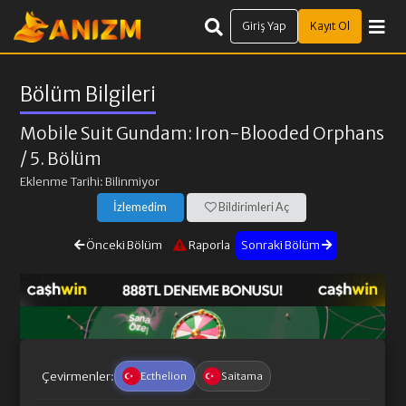
Giriş Yap
Kayıt Ol
Bölüm Bilgileri
Mobile Suit Gundam: Iron-Blooded Orphans
/ 5. Bölüm
Eklenme Tarihi: Bilinmiyor
İzlemedim
Bildirimleri Aç
Önceki Bölüm
Raporla
Sonraki Bölüm
Çevirmenler:
Ecthelion
Saitama