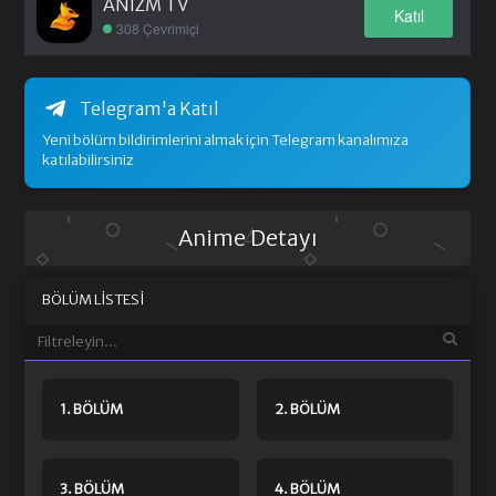
ANIZM TV
Katıl
308 Çevrimiçi
Telegram'a Katıl
Yeni bölüm bildirimlerini almak için Telegram kanalımıza
katılabilirsiniz
Anime Detayı
BÖLÜM LISTESI
1. BÖLÜM
2. BÖLÜM
3. BÖLÜM
4. BÖLÜM