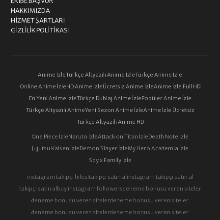
EKIBE BAŞVUR
HAKKIMIZDA
HIZMET ŞARTLARI
GIZLILIK POLITIKASI
Anime İzle
Türkçe Altyazılı Anime İzle
Türkçe Anime İzle
Online Anime İzle
HD Anime İzle
Ücretsiz Anime İzle
Anime İzle Full HD
En Yeni Anime İzle
Türkçe Dublaj Anime İzle
Popüler Anime İzle
Türkçe Altyazılı Anime
Yeni Sezon Anime İzle
Anime İzle Ücretsiz
Türkçe Altyazılı Anime HD
One Piece İzle
Naruto İzle
Attack on Titan İzle
Death Note İzle
Jujutsu Kaisen İzle
Demon Slayer İzle
My Hero Academia İzle
Spy x Family İzle
instagram takipçi hilesi
takipçi satın al
instagram takipçi satın al
takipçi satın al
buy instagram followers
deneme bonusu veren siteler
deneme bonusu veren siteler
deneme bonusu veren siteler
deneme bonusu veren siteler
deneme bonusu veren siteler