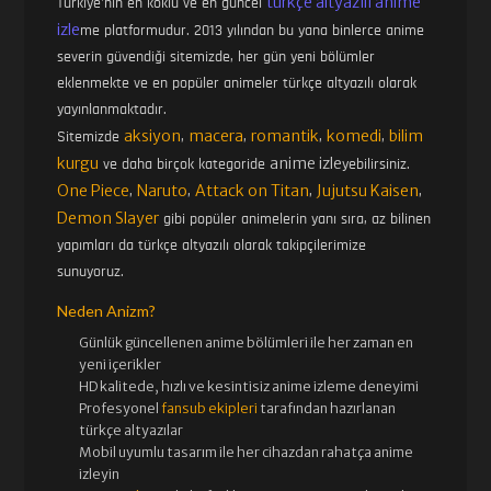
türkçe altyazılı anime
Türkiye'nin en köklü ve en güncel
41. BÖLÜM
42. BÖLÜM
izle
me platformudur. 2013 yılından bu yana binlerce anime
severin güvendiği sitemizde, her gün yeni bölümler
eklenmekte ve en popüler animeler türkçe altyazılı olarak
43. BÖLÜM
44. BÖLÜM
yayınlanmaktadır.
aksiyon
macera
romantik
komedi
bilim
Sitemizde
,
,
,
,
kurgu
anime izle
ve daha birçok kategoride
yebilirsiniz.
45. BÖLÜM
46. BÖLÜM
One Piece
Naruto
Attack on Titan
Jujutsu Kaisen
,
,
,
,
Demon Slayer
gibi popüler animelerin yanı sıra, az bilinen
yapımları da türkçe altyazılı olarak takipçilerimize
47. BÖLÜM
48. BÖLÜM
sunuyoruz.
Neden Anizm?
49. BÖLÜM
50. BÖLÜM FINAL
Günlük güncellenen
anime bölümleri ile her zaman en
yeni içerikler
HD kalitede, hızlı ve kesintisiz
anime izle
me deneyimi
Profesyonel
fansub ekipleri
tarafından hazırlanan
türkçe altyazılar
Mobil uyumlu tasarım ile her cihazdan rahatça anime
izleyin