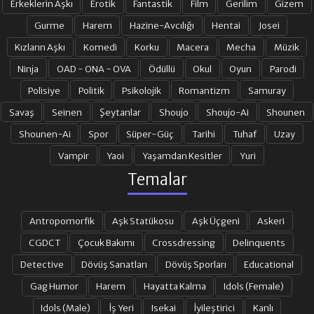
Erkeklerin Aşkı
Erotik
Fantastik
Film
Gerilim
Gizem
Gurme
Harem
Hazine-Avcılığı
Hentai
Josei
17. BÖLÜM
18. BÖLÜM
Kızların Aşkı
Komedi
Korku
Macera
Mecha
Müzik
Ninja
OAD - ONA - OVA
Ödüllü
Okul
Oyun
Parodi
19. BÖLÜM
20. BÖLÜM
Polisiye
Politik
Psikolojik
Romantizm
Samuray
Savaş
Seinen
Şeytanlar
Shoujo
Shoujo-Ai
Shounen
Shounen-Ai
Spor
Süper-Güç
Tarihi
Tuhaf
Uzay
21. BÖLÜM
22. BÖLÜM
Vampir
Yaoi
Yaşamdan Kesitler
Yuri
Temalar
23. BÖLÜM
24. BÖLÜM
Antropomorfik
Aşk Statükosu
Aşk Üçgeni
Askeri
25. BÖLÜM
26. BÖLÜM
CGDCT
Çocuk Bakımı
Crossdressing
Delinquents
Detective
Dövüş Sanatları
Dövüş Sporları
Educational
Gag Humor
Harem
Hayatta Kalma
Idols (Female)
27. BÖLÜM
28. BÖLÜM
Idols (Male)
İş Yeri
Isekai
İyileştirici
Kanlı