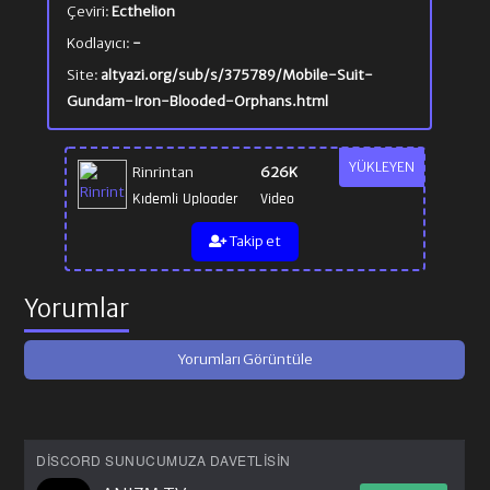
Çeviri:
Ecthelion
Kodlayıcı:
-
Site:
altyazi.org/sub/s/375789/Mobile-Suit-
Gundam-Iron-Blooded-Orphans.html
YÜKLEYEN
Rinrintan
626K
Kıdemli Uploader
Video
Takip et
Yorumlar
Yorumları Görüntüle
DISCORD SUNUCUMUZA DAVETLISIN