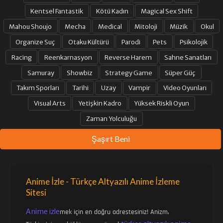
Kentsel Fantastik
Kötü Kadın
Magical Sex Shift
29. BÖLÜM
30. BÖLÜM
Mahou Shoujo
Mecha
Medical
Mitoloji
Müzik
Okul
Organize Suç
Otaku Kültürü
Parodi
Pets
Psikolojik
31. BÖLÜM
32. BÖLÜM
Racing
Reenkarnasyon
Reverse Harem
Sahne Sanatları
Samuray
Showbiz
Strategy Game
Süper Güç
Takım Sporları
Tarihi
Uzay
Vampir
Video Oyunları
33. BÖLÜM
34. BÖLÜM
Visual Arts
Yetişkin Kadro
Yüksek Riskli Oyun
Zaman Yolculuğu
35. BÖLÜM
36. BÖLÜM
Şaşırt Beni
37. BÖLÜM
38. BÖLÜM
Anime İzle - Türkçe Altyazılı Anime İzleme
Sitesi
39. BÖLÜM
40. BÖLÜM
Anime izle
mek için en doğru adrestesiniz! Anizm,