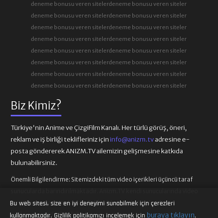
deneme bonusu veren siteler
deneme bonusu veren siteler
deneme bonusu veren siteler
deneme bonusu veren siteler
deneme bonusu veren siteler
deneme bonusu veren siteler
deneme bonusu veren siteler
deneme bonusu veren siteler
deneme bonusu veren siteler
deneme bonusu veren siteler
deneme bonusu veren siteler
deneme bonusu veren siteler
deneme bonusu veren siteler
deneme bonusu veren siteler
deneme bonusu veren siteler
deneme bonusu veren siteler
Biz Kimiz?
Türkiye'nin Anime ve ÇizgiFilm Kanalı. Her türlü görüş, öneri,
reklam ve iş birliği teklifleriniz için
info@anizm.tv
adresine e-
posta göndererek ANIZM.TV ailemizin gelişmesine katkıda
bulunabilirsiniz.
Önemli Bilgilendirme:
Sitemizdeki tüm video içerikleri üçüncü taraf
sunucularda barındırılmaktadır. Anizm.TV kendi sunucularında video
içeriği barındırmamaktadır. Telif hakkı talepleri ilgili video
Bu web sitesi, size en iyi deneyimi sunabilmek için çerezleri
sağlayıcılarına iletilmelidir.
buraya tıklayın
kullanmaktadır. Gizlilik politikamızı incelemek için
.