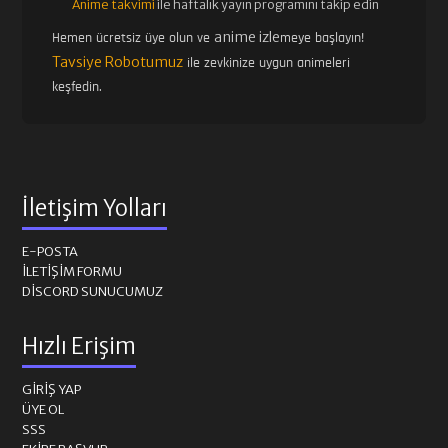
Anime takvimi
ile haftalık yayın programını takip edin
anime izle
Hemen ücretsiz üye olun ve
meye başlayın!
Tavsiye Robotumuz
ile zevkinize uygun animeleri
keşfedin.
İletişim Yolları
E-POSTA
İLETIŞIM FORMU
DISCORD SUNUCUMUZ
Hızlı Erişim
GIRIŞ YAP
ÜYE OL
SSS