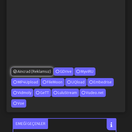
Aincrad (Reklamsız)
GDrive
MyviRU
MP4Upload
FileMoon
UQload
Embedrise
Vidmoly
GeTT
LuluStream
Vudeo.net
Voe
EMEĞI GEÇENLER