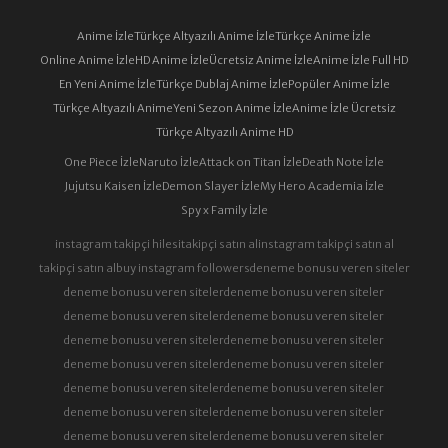
Anime İzle
Türkçe Altyazılı Anime İzle
Türkçe Anime İzle
Online Anime İzle
HD Anime İzle
Ücretsiz Anime İzle
Anime İzle Full HD
En Yeni Anime İzle
Türkçe Dublaj Anime İzle
Popüler Anime İzle
Türkçe Altyazılı Anime
Yeni Sezon Anime İzle
Anime İzle Ücretsiz
Türkçe Altyazılı Anime HD
One Piece İzle
Naruto İzle
Attack on Titan İzle
Death Note İzle
Jujutsu Kaisen İzle
Demon Slayer İzle
My Hero Academia İzle
Spy x Family İzle
instagram takipçi hilesi
takipçi satın al
instagram takipçi satın al
takipçi satın al
buy instagram followers
deneme bonusu veren siteler
deneme bonusu veren siteler
deneme bonusu veren siteler
deneme bonusu veren siteler
deneme bonusu veren siteler
deneme bonusu veren siteler
deneme bonusu veren siteler
deneme bonusu veren siteler
deneme bonusu veren siteler
deneme bonusu veren siteler
deneme bonusu veren siteler
deneme bonusu veren siteler
deneme bonusu veren siteler
deneme bonusu veren siteler
deneme bonusu veren siteler