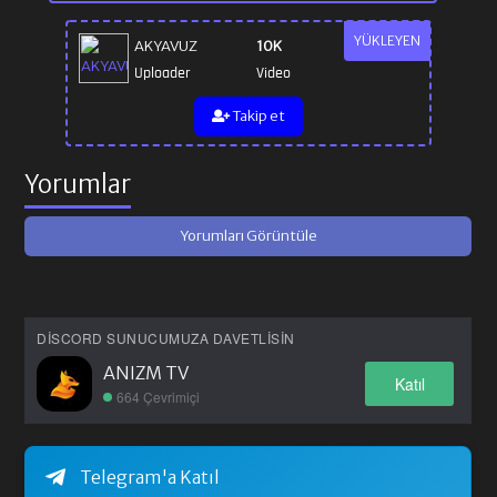
YÜKLEYEN
AKYAVUZ
10K
Uploader
Video
Takip et
Yorumlar
Yorumları Görüntüle
DISCORD SUNUCUMUZA DAVETLISIN
ANIZM TV
Katıl
664 Çevrimiçi
Telegram'a Katıl