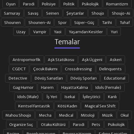
19. BÖLÜM
20. BÖLÜM
Oyun
Parodi
Polisiye
Politik
Psikolojik
Romantizm
Samuray
Savaş
Seinen
Şeytanlar
Shoujo
Shoujo-Ai
Shounen
Shounen-Ai
Spor
Süper-Güç
Tarihi
Tuhaf
21. BÖLÜM
22. BÖLÜM
Uzay
Vampir
Yaoi
Yaşamdan Kesitler
Yuri
Temalar
23. BÖLÜM
24. BÖLÜM
Antropomorfik
Aşk Statükosu
Aşk Üçgeni
Askeri
25. BÖLÜM
26. BÖLÜM
CGDCT
Çocuk Bakımı
Crossdressing
Delinquents
Detective
Dövüş Sanatları
Dövüş Sporları
Educational
Gag Humor
Harem
Hayatta Kalma
Idols (Female)
27. BÖLÜM
28. BÖLÜM
Idols (Male)
İş Yeri
Isekai
İyileştirici
Kanlı
Kentsel Fantastik
Kötü Kadın
Magical Sex Shift
29. BÖLÜM
30. BÖLÜM
Mahou Shoujo
Mecha
Medical
Mitoloji
Müzik
Okul
Organize Suç
Otaku Kültürü
Parodi
Pets
Psikolojik
31. BÖLÜM
32. BÖLÜM
Racing
Reenkarnasyon
Reverse Harem
Sahne Sanatları