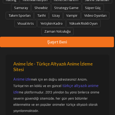
Samuray
Showbiz
Strategy Game
Süper Güç
Takım Sporları
Tarihi
Uzay
Vampir
Video Oyunları
33. BÖLÜM
34. BÖLÜM
Visual Arts
Yetişkin Kadro
Yüksek Riskli Oyun
Zaman Yolculuğu
35. BÖLÜM
36. BÖLÜM
Şaşırt Beni
37. BÖLÜM
38. BÖLÜM
Anime İzle - Türkçe Altyazılı Anime İzleme
Sitesi
39. BÖLÜM
40. BÖLÜM
Anime izle
mek için en doğru adrestesiniz! Anizm,
türkçe altyazılı anime
Türkiye'nin en köklü ve en güncel
41. BÖLÜM
42. BÖLÜM
izle
me platformudur. 2013 yılından bu yana binlerce anime
severin güvendiği sitemizde, her gün yeni bölümler
eklenmekte ve en popüler animeler türkçe altyazılı olarak
43. BÖLÜM
44. BÖLÜM
yayınlanmaktadır.