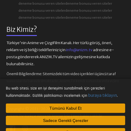
deneme bonusu veren siteler
deneme bonusu veren siteler
deneme bonusu veren siteler
deneme bonusu veren siteler
deneme bonusu veren siteler
deneme bonusu veren siteler
Biz Kimiz?
Türkiye'nin Anime ve ÇizgiFilm Kanalı. Her türlü görüş, öneri,
reklam ve iş birliği teklifleriniz için
info@anizm.tv
adresine e-
posta göndererek ANIZM.TV ailemizin gelişmesine katkıda
bulunabilirsiniz.
Önemli Bilgilendirme:
Sitemizdeki tüm video içerikleri üçüncü taraf
sunucularda barındırılmaktadır. Anizm.TV kendi sunucularında video
içeriği barındırmamaktadır. Telif hakkı talepleri ilgili video
Bu web sitesi, size en iyi deneyimi sunabilmek için çerezleri
sağlayıcılarına iletilmelidir.
buraya tıklayın
kullanmaktadır. Gizlilik politikamızı incelemek için
.
Tümünü Kabul Et
Copyright © 2013-2026
Anizm.TV Türkçe Altyazılı Anime İzle | Her hakkı saklıdır.
Sadece Gerekli Çerezler