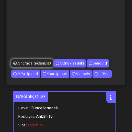
Aincrad (Reklamsız)
Odnoklassniki
SendVid
MP4Upload
YourUpload
Vidmoly
HDVid
EMEĞI GEÇENLER
Çeviri:
Güncellenecek
Kodlayıcı:
Anizm.tv
Site:
anizm.tv