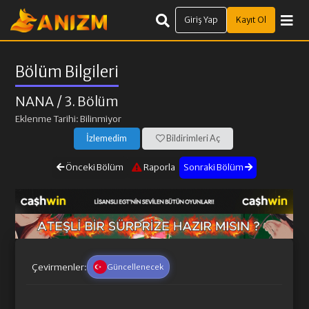
Giriş Yap
Kayıt Ol
Bölüm Bilgileri
NANA
/ 3. Bölüm
Eklenme Tarihi: Bilinmiyor
İzlemedim
Bildirimleri Aç
Önceki Bölüm
Raporla
Sonraki Bölüm
Çevirmenler:
Güncellenecek