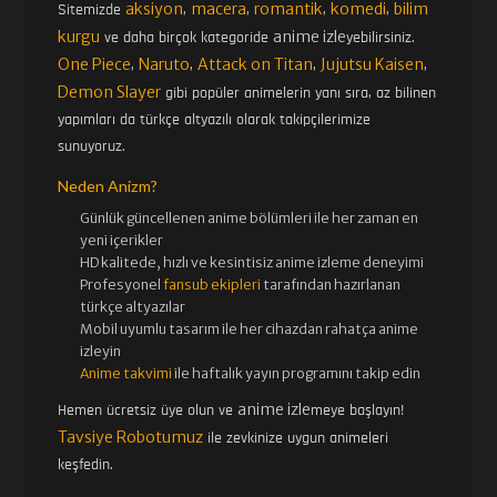
aksiyon
macera
romantik
komedi
bilim
Sitemizde
,
,
,
,
kurgu
anime izle
ve daha birçok kategoride
yebilirsiniz.
45. BÖLÜM
46. BÖLÜM
One Piece
Naruto
Attack on Titan
Jujutsu Kaisen
,
,
,
,
Demon Slayer
gibi popüler animelerin yanı sıra, az bilinen
yapımları da türkçe altyazılı olarak takipçilerimize
47. BÖLÜM FINAL
sunuyoruz.
Neden Anizm?
Günlük güncellenen
anime bölümleri ile her zaman en
yeni içerikler
HD kalitede, hızlı ve kesintisiz
anime izle
me deneyimi
Profesyonel
fansub ekipleri
tarafından hazırlanan
türkçe altyazılar
Mobil uyumlu tasarım ile her cihazdan rahatça anime
izleyin
Anime takvimi
ile haftalık yayın programını takip edin
anime izle
Hemen ücretsiz üye olun ve
meye başlayın!
Tavsiye Robotumuz
ile zevkinize uygun animeleri
keşfedin.