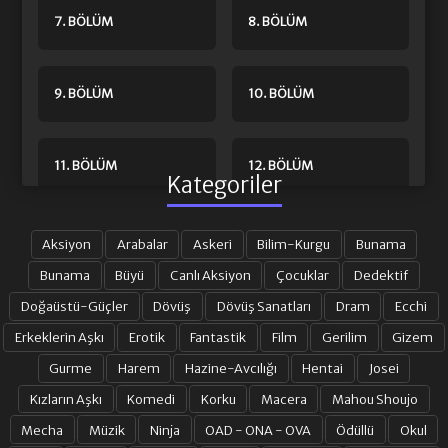
7. BÖLÜM
8. BÖLÜM
9. BÖLÜM
10. BÖLÜM
11. BÖLÜM
12. BÖLÜM
Kategoriler
13. BÖLÜM
14. BÖLÜM
Aksiyon
Arabalar
Askeri
Bilim-Kurgu
Bunama
Bunama
Büyü
Canlı Aksiyon
Çocuklar
Dedektif
Doğaüstü-Güçler
Dövüş
Dövüş Sanatları
Dram
Ecchi
15. BÖLÜM
16. BÖLÜM
Erkeklerin Aşkı
Erotik
Fantastik
Film
Gerilim
Gizem
Gurme
Harem
Hazine-Avcılığı
Hentai
Josei
17. BÖLÜM
18. BÖLÜM
Kızların Aşkı
Komedi
Korku
Macera
Mahou Shoujo
Mecha
Müzik
Ninja
OAD - ONA - OVA
Ödüllü
Okul