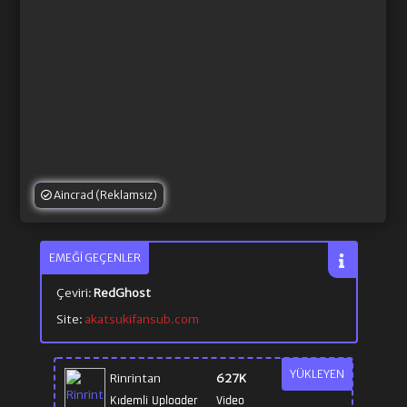
Aincrad (Reklamsız)
EMEĞI GEÇENLER
Çeviri:
RedGhost
Site:
akatsukifansub.com
YÜKLEYEN
Rinrintan
627K
Kıdemli Uploader
Video