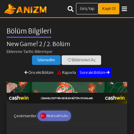
Giriş Yap
Kayıt Ol
Bölüm Bilgileri
New Game! 2
/ 2. Bölüm
Eklenme Tarihi: Bilinmiyor
İzlemedim
Bildirimleri Aç
Önceki Bölüm
Raporla
Sonraki Bölüm
Çevirmenler:
AkatsukiSubs