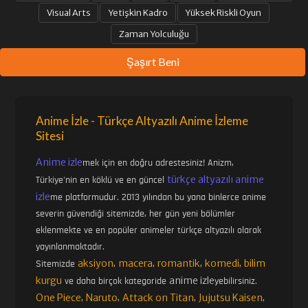
Visual Arts
Yetişkin Kadro
Yüksek Riskli Oyun
Zaman Yolculuğu
Şaşırt Beni
Anime İzle - Türkçe Altyazılı Anime İzleme
Sitesi
Anime izle
mek için en doğru adrestesiniz! Anizm,
türkçe altyazılı anime
Türkiye'nin en köklü ve en güncel
izle
me platformudur. 2013 yılından bu yana binlerce anime
severin güvendiği sitemizde, her gün yeni bölümler
eklenmekte ve en popüler animeler türkçe altyazılı olarak
yayınlanmaktadır.
aksiyon
macera
romantik
komedi
bilim
Sitemizde
,
,
,
,
kurgu
anime izle
ve daha birçok kategoride
yebilirsiniz.
One Piece
Naruto
Attack on Titan
Jujutsu Kaisen
,
,
,
,