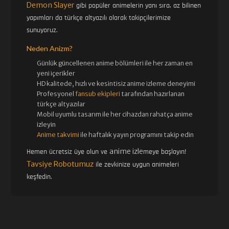
Demon Slayer
gibi popüler animelerin yanı sıra, az bilinen
yapımları da türkçe altyazılı olarak takipçilerimize
sunuyoruz.
Neden Anizm?
Günlük güncellenen
anime bölümleri ile her zaman en
yeni içerikler
HD kalitede, hızlı ve kesintisiz
anime izle
me deneyimi
Profesyonel
fansub ekipleri
tarafından hazırlanan
türkçe altyazılar
Mobil uyumlu tasarım ile her cihazdan rahatça anime
izleyin
Anime takvimi
ile haftalık yayın programını takip edin
anime izle
Hemen ücretsiz üye olun ve
meye başlayın!
Tavsiye Robotumuz
ile zevkinize uygun animeleri
keşfedin.