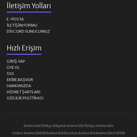
İletişim Yolları
E-POSTA
İLETIŞIM FORMU
DISCORD SUNUCUMUZ
Hızlı Erişim
GIRIŞ YAP
ÜYE OL
SSS
EKIBE BAŞVUR
HAKKIMIZDA
HIZMET ŞARTLARI
GIZLILIK POLITIKASI
Anime İzle
Türkçe Altyazılı Anime İzle
Türkçe Anime İzle
Online Anime İzle
HD Anime İzle
Ücretsiz Anime İzle
Anime İzle Full HD