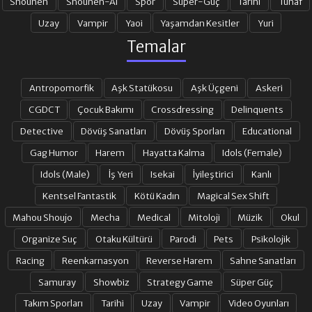
Shounen
Shounen-Ai
Spor
Süper-Güç
Tarihi
Tuhaf
Uzay
Vampir
Yaoi
Yaşamdan Kesitler
Yuri
Temalar
Antropomorfik
Aşk Statükosu
Aşk Üçgeni
Askeri
CGDCT
Çocuk Bakımı
Crossdressing
Delinquents
Detective
Dövüş Sanatları
Dövüş Sporları
Educational
Gag Humor
Harem
Hayatta Kalma
Idols (Female)
Idols (Male)
İş Yeri
Isekai
İyileştirici
Kanlı
Kentsel Fantastik
Kötü Kadın
Magical Sex Shift
Mahou Shoujo
Mecha
Medical
Mitoloji
Müzik
Okul
Organize Suç
Otaku Kültürü
Parodi
Pets
Psikolojik
Racing
Reenkarnasyon
Reverse Harem
Sahne Sanatları
Samuray
Showbiz
Strategy Game
Süper Güç
Takım Sporları
Tarihi
Uzay
Vampir
Video Oyunları