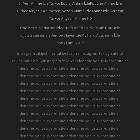
En Yeni Anime İzle
Türkçe Dublaj Anime İzle
Popüler Anime İzle
Türkçe Altyazılı Anime
Yeni Sezon Anime İzle
Anime İzle Ücretsiz
Türkçe Altyazılı Anime HD
One Piece İzle
Naruto İzle
Attack on Titan İzle
Death Note İzle
Jujutsu Kaisen İzle
Demon Slayer İzle
My Hero Academia İzle
Spy x Family İzle
instagram takipçi hilesi
takipçi satın al
instagram takipçi satın al
takipçi satın al
buy instagram followers
deneme bonusu veren siteler
deneme bonusu veren siteler
deneme bonusu veren siteler
deneme bonusu veren siteler
deneme bonusu veren siteler
deneme bonusu veren siteler
deneme bonusu veren siteler
deneme bonusu veren siteler
deneme bonusu veren siteler
deneme bonusu veren siteler
deneme bonusu veren siteler
deneme bonusu veren siteler
deneme bonusu veren siteler
deneme bonusu veren siteler
deneme bonusu veren siteler
deneme bonusu veren siteler
deneme bonusu veren siteler
deneme bonusu veren siteler
deneme bonusu veren siteler
deneme bonusu veren siteler
deneme bonusu veren siteler