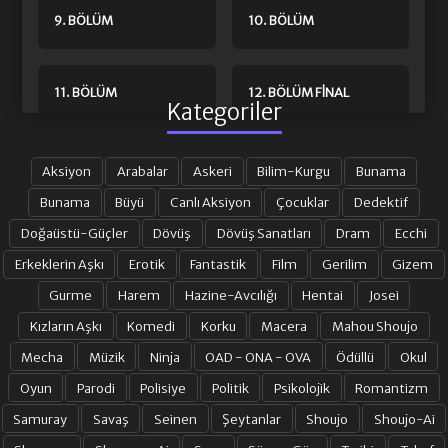
9. BÖLÜM
10. BÖLÜM
11. BÖLÜM
12. BÖLÜM FINAL
Kategoriler
Aksiyon
Arabalar
Askeri
Bilim-Kurgu
Bunama
Bunama
Büyü
Canlı Aksiyon
Çocuklar
Dedektif
Doğaüstü-Güçler
Dövüş
Dövüş Sanatları
Dram
Ecchi
Erkeklerin Aşkı
Erotik
Fantastik
Film
Gerilim
Gizem
Gurme
Harem
Hazine-Avcılığı
Hentai
Josei
Kızların Aşkı
Komedi
Korku
Macera
Mahou Shoujo
Mecha
Müzik
Ninja
OAD - ONA - OVA
Ödüllü
Okul
Oyun
Parodi
Polisiye
Politik
Psikolojik
Romantizm
Samuray
Savaş
Seinen
Şeytanlar
Shoujo
Shoujo-Ai