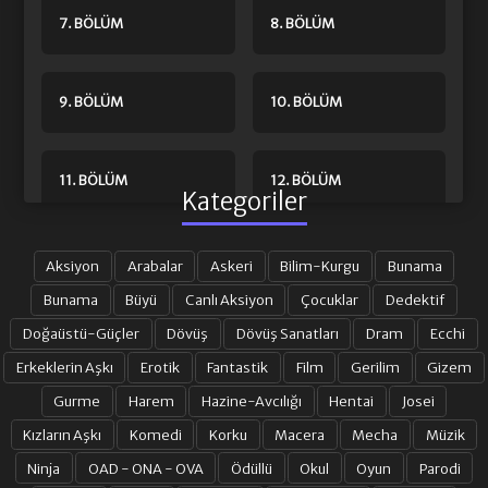
7. BÖLÜM
8. BÖLÜM
9. BÖLÜM
10. BÖLÜM
11. BÖLÜM
12. BÖLÜM
Kategoriler
13. BÖLÜM
14. BÖLÜM
Aksiyon
Arabalar
Askeri
Bilim-Kurgu
Bunama
Bunama
Büyü
Canlı Aksiyon
Çocuklar
Dedektif
Doğaüstü-Güçler
Dövüş
Dövüş Sanatları
Dram
Ecchi
15. BÖLÜM
16. BÖLÜM
Erkeklerin Aşkı
Erotik
Fantastik
Film
Gerilim
Gizem
Gurme
Harem
Hazine-Avcılığı
Hentai
Josei
17. BÖLÜM
18. BÖLÜM
Kızların Aşkı
Komedi
Korku
Macera
Mecha
Müzik
Ninja
OAD - ONA - OVA
Ödüllü
Okul
Oyun
Parodi