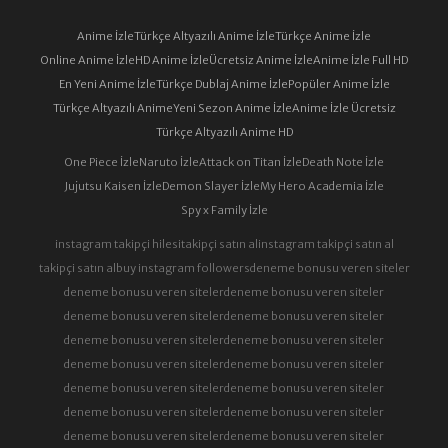
Anime İzle
Türkçe Altyazılı Anime İzle
Türkçe Anime İzle
Online Anime İzle
HD Anime İzle
Ücretsiz Anime İzle
Anime İzle Full HD
En Yeni Anime İzle
Türkçe Dublaj Anime İzle
Popüler Anime İzle
Türkçe Altyazılı Anime
Yeni Sezon Anime İzle
Anime İzle Ücretsiz
Türkçe Altyazılı Anime HD
One Piece İzle
Naruto İzle
Attack on Titan İzle
Death Note İzle
Jujutsu Kaisen İzle
Demon Slayer İzle
My Hero Academia İzle
Spy x Family İzle
instagram takipçi hilesi
takipçi satın al
instagram takipçi satın al
takipçi satın al
buy instagram followers
deneme bonusu veren siteler
deneme bonusu veren siteler
deneme bonusu veren siteler
deneme bonusu veren siteler
deneme bonusu veren siteler
deneme bonusu veren siteler
deneme bonusu veren siteler
deneme bonusu veren siteler
deneme bonusu veren siteler
deneme bonusu veren siteler
deneme bonusu veren siteler
deneme bonusu veren siteler
deneme bonusu veren siteler
deneme bonusu veren siteler
deneme bonusu veren siteler