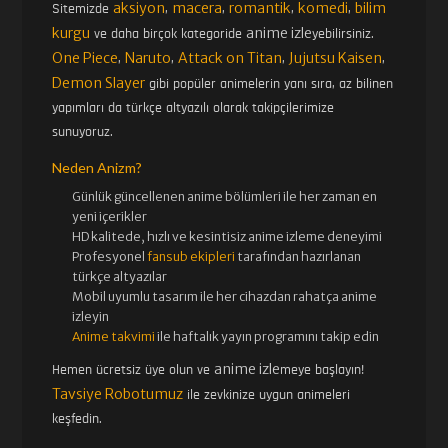
aksiyon
macera
romantik
komedi
bilim
Sitemizde
,
,
,
,
kurgu
anime izle
ve daha birçok kategoride
yebilirsiniz.
One Piece
Naruto
Attack on Titan
Jujutsu Kaisen
,
,
,
,
Demon Slayer
gibi popüler animelerin yanı sıra, az bilinen
yapımları da türkçe altyazılı olarak takipçilerimize
sunuyoruz.
Neden Anizm?
Günlük güncellenen
anime bölümleri ile her zaman en
yeni içerikler
HD kalitede, hızlı ve kesintisiz
anime izle
me deneyimi
Profesyonel
fansub ekipleri
tarafından hazırlanan
türkçe altyazılar
Mobil uyumlu tasarım ile her cihazdan rahatça anime
izleyin
Anime takvimi
ile haftalık yayın programını takip edin
anime izle
Hemen ücretsiz üye olun ve
meye başlayın!
Tavsiye Robotumuz
ile zevkinize uygun animeleri
keşfedin.