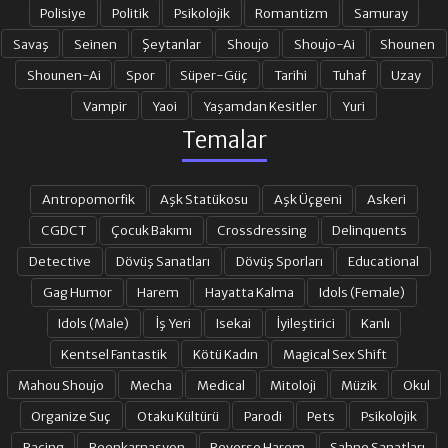
19. BÖLÜM
20. BÖLÜM
Polisiye
Politik
Psikolojik
Romantizm
Samuray
Savaş
Seinen
Şeytanlar
Shoujo
Shoujo-Ai
Shounen
Shounen-Ai
Spor
Süper-Güç
Tarihi
Tuhaf
Uzay
21. BÖLÜM
22. BÖLÜM
Vampir
Yaoi
Yaşamdan Kesitler
Yuri
Temalar
23. BÖLÜM
24. BÖLÜM FINAL
Antropomorfik
Aşk Statükosu
Aşk Üçgeni
Askeri
CGDCT
Çocuk Bakımı
Crossdressing
Delinquents
Detective
Dövüş Sanatları
Dövüş Sporları
Educational
Gag Humor
Harem
Hayatta Kalma
Idols (Female)
Idols (Male)
İş Yeri
Isekai
İyileştirici
Kanlı
Kentsel Fantastik
Kötü Kadın
Magical Sex Shift
Mahou Shoujo
Mecha
Medical
Mitoloji
Müzik
Okul
Organize Suç
Otaku Kültürü
Parodi
Pets
Psikolojik
Racing
Reenkarnasyon
Reverse Harem
Sahne Sanatları