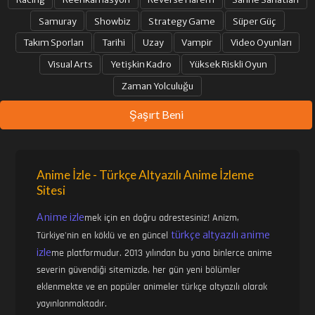
Samuray
Showbiz
Strategy Game
Süper Güç
Takım Sporları
Tarihi
Uzay
Vampir
Video Oyunları
Visual Arts
Yetişkin Kadro
Yüksek Riskli Oyun
Zaman Yolculuğu
Şaşırt Beni
Anime İzle - Türkçe Altyazılı Anime İzleme
Sitesi
Anime izle
mek için en doğru adrestesiniz! Anizm,
türkçe altyazılı anime
Türkiye'nin en köklü ve en güncel
izle
me platformudur. 2013 yılından bu yana binlerce anime
severin güvendiği sitemizde, her gün yeni bölümler
eklenmekte ve en popüler animeler türkçe altyazılı olarak
yayınlanmaktadır.