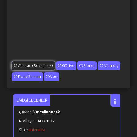
Aincrad (Reklamsız)
GDrive
Sibnet
Vidmoly
DoodStream
Voe
EMEĞI GEÇENLER
Çeviri:
Güncellenecek
Kodlayıcı:
Anizm.tv
Site:
anizm.tv