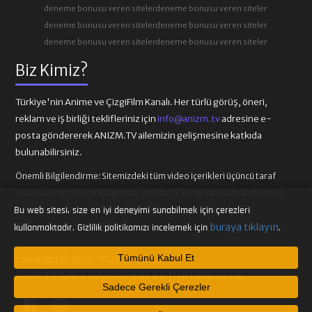
deneme bonusu veren siteler
deneme bonusu veren siteler
deneme bonusu veren siteler
deneme bonusu veren siteler
deneme bonusu veren siteler
deneme bonusu veren siteler
Biz Kimiz?
Türkiye'nin Anime ve ÇizgiFilm Kanalı. Her türlü görüş, öneri,
reklam ve iş birliği teklifleriniz için
info@anizm.tv
adresine e-
posta göndererek ANIZM.TV ailemizin gelişmesine katkıda
bulunabilirsiniz.
Önemli Bilgilendirme:
Sitemizdeki tüm video içerikleri üçüncü taraf
sunucularda barındırılmaktadır. Anizm.TV kendi sunucularında video
içeriği barındırmamaktadır. Telif hakkı talepleri ilgili video
Bu web sitesi, size en iyi deneyimi sunabilmek için çerezleri
sağlayıcılarına iletilmelidir.
buraya tıklayın
kullanmaktadır. Gizlilik politikamızı incelemek için
.
Tümünü Kabul Et
Copyright © 2013-2026
Anizm.TV Türkçe Altyazılı Anime İzle | Her hakkı saklıdır.
Sadece Gerekli Çerezler