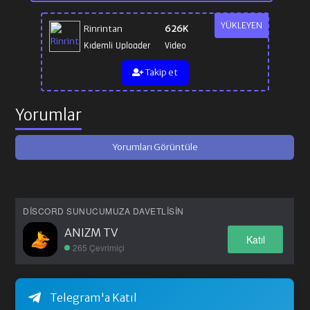
YÜKLEYEN
Rinrintan
626K
Kıdemli Uploader
Video
Takip et
Yorumlar
Yorumları Görüntüle
DISCORD SUNUCUMUZA DAVETLISIN
ANIZM TV
Katıl
265 Çevrimiçi
Telegram'a Katıl