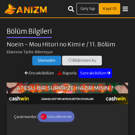
Giriş Yap
Kayıt Ol
Bölüm Bilgileri
Noein - Mou Hitori no Kimi e
/ 11. Bölüm
Eklenme Tarihi: Bilinmiyor
İzlemedim
Bildirimleri Aç
Önceki Bölüm
Raporla
Sonraki Bölüm
Çevirmenler:
Güncellenecek