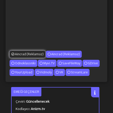
Aincrad (Reklamsız)
Aincrad (Reklamsız)
Odnoklassniki
Myvi.TV
SaveFileWay
GDrive
YourUpload
Vidmoly
VK
StreamLare
EMEĞI GEÇENLER
Çeviri:
Güncellenecek
Kodlayıcı:
Anizm.tv