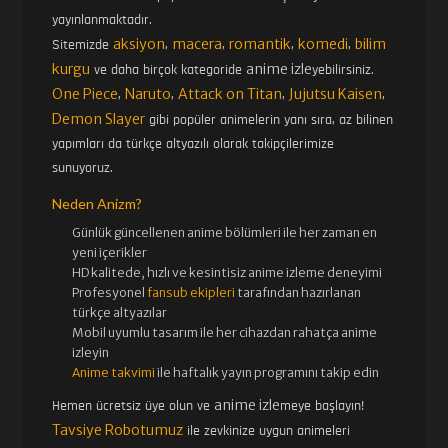
yayınlanmaktadır.
aksiyon
macera
romantik
komedi
bilim
Sitemizde
,
,
,
,
kurgu
anime izle
ve daha birçok kategoride
yebilirsiniz.
One Piece
Naruto
Attack on Titan
Jujutsu Kaisen
,
,
,
,
Demon Slayer
gibi popüler animelerin yanı sıra, az bilinen
yapımları da türkçe altyazılı olarak takipçilerimize
sunuyoruz.
Neden Anizm?
Günlük güncellenen
anime bölümleri ile her zaman en
yeni içerikler
HD kalitede, hızlı ve kesintisiz
anime izle
me deneyimi
Profesyonel
fansub ekipleri
tarafından hazırlanan
türkçe altyazılar
Mobil uyumlu tasarım ile her cihazdan rahatça anime
izleyin
Anime takvimi
ile haftalık yayın programını takip edin
anime izle
Hemen ücretsiz üye olun ve
meye başlayın!
Tavsiye Robotumuz
ile zevkinize uygun animeleri