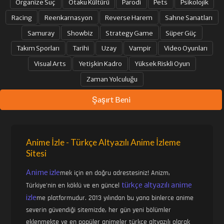
Organize Suç
Otaku Kültürü
Parodi
Pets
Psikolojik
Racing
Reenkarnasyon
Reverse Harem
Sahne Sanatları
Samuray
Showbiz
Strategy Game
Süper Güç
Takım Sporları
Tarihi
Uzay
Vampir
Video Oyunları
Visual Arts
Yetişkin Kadro
Yüksek Riskli Oyun
Zaman Yolculuğu
Şaşırt Beni
Anime İzle - Türkçe Altyazılı Anime İzleme
Sitesi
Anime izle
mek için en doğru adrestesiniz! Anizm,
türkçe altyazılı anime
Türkiye'nin en köklü ve en güncel
izle
me platformudur. 2013 yılından bu yana binlerce anime
severin güvendiği sitemizde, her gün yeni bölümler
eklenmekte ve en popüler animeler türkçe altyazılı olarak