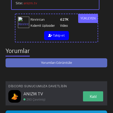
Site:
anizm.tv
YÜKLEYEN
Rinrintan
627K
Kıdemli Uploader
Video
Takip et
Yorumlar
Yorumları Görüntüle
DISCORD SUNUCUMUZA DAVETLISIN
ANIZM TV
Katıl
293 Çevrimiçi