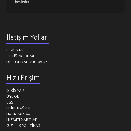
keşfedin.
İletişim Yolları
E-POSTA
İLETIŞIM FORMU
DISCORD SUNUCUMUZ
Hızlı Erişim
GIRIŞ YAP
ÜYE OL
SSS
EKIBE BAŞVUR
HAKKIMIZDA
HIZMET ŞARTLARI
GIZLILIK POLITIKASI