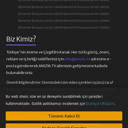
deneme bonusu veren siteler
deneme bonusu veren siteler
deneme bonusu veren siteler
deneme bonusu veren siteler
deneme bonusu veren siteler
deneme bonusu veren siteler
deneme bonusu veren siteler
deneme bonusu veren siteler
Biz Kimiz?
Türkiye'nin Anime ve ÇizgiFilm Kanalı. Her türlü görüş, öneri,
reklam ve iş birliği teklifleriniz için
info@anizm.tv
adresine e-
posta göndererek ANIZM.TV ailemizin gelişmesine katkıda
bulunabilirsiniz.
Önemli Bilgilendirme:
Sitemizdeki tüm video içerikleri üçüncü taraf
sunucularda barındırılmaktadır. Anizm.TV kendi sunucularında video
içeriği barındırmamaktadır. Telif hakkı talepleri ilgili video
Bu web sitesi, size en iyi deneyimi sunabilmek için çerezleri
sağlayıcılarına iletilmelidir.
buraya tıklayın
kullanmaktadır. Gizlilik politikamızı incelemek için
.
Tümünü Kabul Et
Copyright © 2013-2026
Anizm.TV Türkçe Altyazılı Anime İzle | Her hakkı saklıdır.