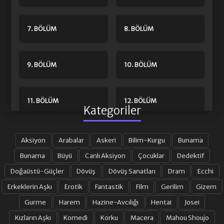
7. BÖLÜM
8. BÖLÜM
9. BÖLÜM
10. BÖLÜM
11. BÖLÜM
12. BÖLÜM
Kategoriler
13. BÖLÜM
14. BÖLÜM
Aksiyon
Arabalar
Askeri
Bilim-Kurgu
Bunama
Bunama
Büyü
Canlı Aksiyon
Çocuklar
Dedektif
Doğaüstü-Güçler
Dövüş
Dövüş Sanatları
Dram
Ecchi
15. BÖLÜM
16. BÖLÜM
Erkeklerin Aşkı
Erotik
Fantastik
Film
Gerilim
Gizem
Gurme
Harem
Hazine-Avcılığı
Hentai
Josei
17. BÖLÜM
18. BÖLÜM
Kızların Aşkı
Komedi
Korku
Macera
Mahou Shoujo