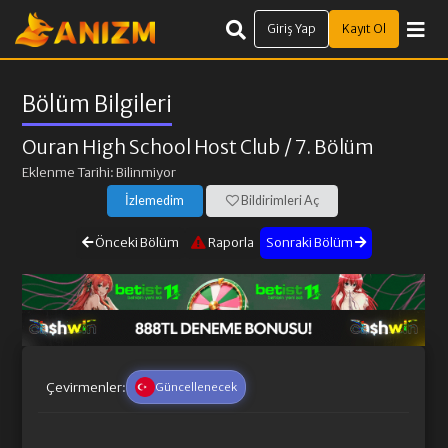
Giriş Yap
Kayıt Ol
Bölüm Bilgileri
Ouran High School Host Club
/ 7. Bölüm
Eklenme Tarihi: Bilinmiyor
İzlemedim
Bildirimleri Aç
Önceki Bölüm
Raporla
Sonraki Bölüm
Çevirmenler:
Güncellenecek