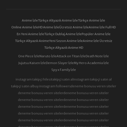
Anime İzle
Türkçe Altyazılı Anime İzle
Türkçe Anime İzle
Online Anime İzle
HD Anime İzle
Ücretsiz Anime İzle
Anime İzle Full HD
En Yeni Anime İzle
Türkçe Dublaj Anime İzle
Popüler Anime İzle
Türkçe Altyazılı Anime
Yeni Sezon Anime İzle
Anime İzle Ücretsiz
Türkçe Altyazılı Anime HD
One Piece İzle
Naruto İzle
Attack on Titan İzle
Death Note İzle
Jujutsu Kaisen İzle
Demon Slayer İzle
My Hero Academia İzle
Spy x Family İzle
instagram takipçi hilesi
takipçi satın al
instagram takipçi satın al
takipçi satın al
buy instagram followers
deneme bonusu veren siteler
deneme bonusu veren siteler
deneme bonusu veren siteler
deneme bonusu veren siteler
deneme bonusu veren siteler
deneme bonusu veren siteler
deneme bonusu veren siteler
deneme bonusu veren siteler
deneme bonusu veren siteler
deneme bonusu veren siteler
deneme bonusu veren siteler
deneme bonusu veren siteler
deneme bonusu veren siteler