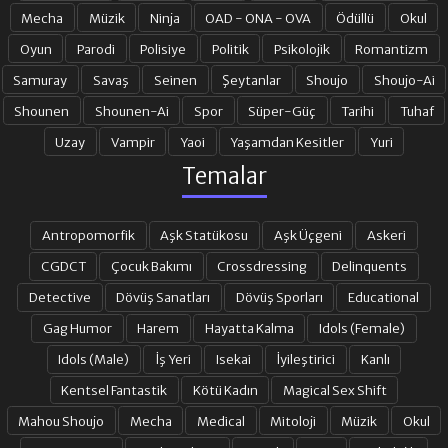
Mecha
Müzik
Ninja
OAD - ONA - OVA
Ödüllü
Okul
19. BÖLÜM
20. BÖLÜM
Oyun
Parodi
Polisiye
Politik
Psikolojik
Romantizm
Samuray
Savaş
Seinen
Şeytanlar
Shoujo
Shoujo-Ai
Shounen
Shounen-Ai
Spor
Süper-Güç
Tarihi
Tuhaf
21. BÖLÜM
22. BÖLÜM
Uzay
Vampir
Yaoi
Yaşamdan Kesitler
Yuri
Temalar
23. BÖLÜM
24. BÖLÜM
Antropomorfik
Aşk Statükosu
Aşk Üçgeni
Askeri
25. BÖLÜM
26. BÖLÜM FINAL
CGDCT
Çocuk Bakımı
Crossdressing
Delinquents
Detective
Dövüş Sanatları
Dövüş Sporları
Educational
Gag Humor
Harem
Hayatta Kalma
Idols (Female)
Idols (Male)
İş Yeri
Isekai
İyileştirici
Kanlı
Kentsel Fantastik
Kötü Kadın
Magical Sex Shift
Mahou Shoujo
Mecha
Medical
Mitoloji
Müzik
Okul