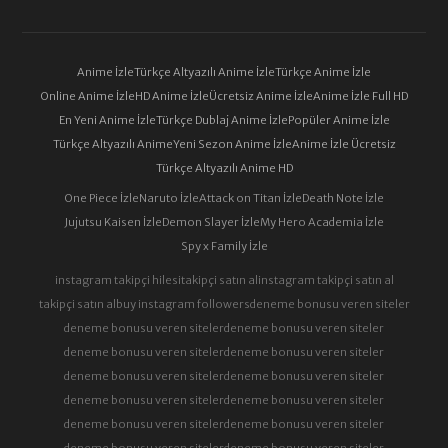
Anime İzle
Türkçe Altyazılı Anime İzle
Türkçe Anime İzle
Online Anime İzle
HD Anime İzle
Ücretsiz Anime İzle
Anime İzle Full HD
En Yeni Anime İzle
Türkçe Dublaj Anime İzle
Popüler Anime İzle
Türkçe Altyazılı Anime
Yeni Sezon Anime İzle
Anime İzle Ücretsiz
Türkçe Altyazılı Anime HD
One Piece İzle
Naruto İzle
Attack on Titan İzle
Death Note İzle
Jujutsu Kaisen İzle
Demon Slayer İzle
My Hero Academia İzle
Spy x Family İzle
instagram takipçi hilesi
takipçi satın al
instagram takipçi satın al
takipçi satın al
buy instagram followers
deneme bonusu veren siteler
deneme bonusu veren siteler
deneme bonusu veren siteler
deneme bonusu veren siteler
deneme bonusu veren siteler
deneme bonusu veren siteler
deneme bonusu veren siteler
deneme bonusu veren siteler
deneme bonusu veren siteler
deneme bonusu veren siteler
deneme bonusu veren siteler
deneme bonusu veren siteler
deneme bonusu veren siteler