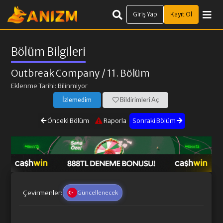
Giriş Yap
Kayıt Ol
Bölüm Bilgileri
Outbreak Company
/ 11. Bölüm
Eklenme Tarihi: Bilinmiyor
İzlemedim
Bildirimleri Aç
Önceki Bölüm
Raporla
Sonraki Bölüm
Çevirmenler:
Güncellenecek