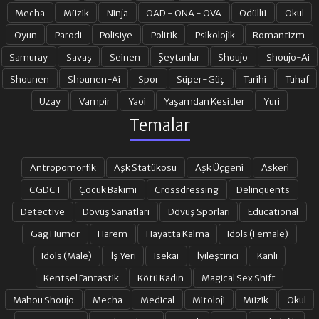
Mecha
Müzik
Ninja
OAD - ONA - OVA
Ödüllü
Okul
Oyun
Parodi
Polisiye
Politik
Psikolojik
Romantizm
Samuray
Savaş
Seinen
Şeytanlar
Shoujo
Shoujo-Ai
Shounen
Shounen-Ai
Spor
Süper-Güç
Tarihi
Tuhaf
Uzay
Vampir
Yaoi
Yaşamdan Kesitler
Yuri
Temalar
Antropomorfik
Aşk Statükosu
Aşk Üçgeni
Askeri
CGDCT
Çocuk Bakımı
Crossdressing
Delinquents
Detective
Dövüş Sanatları
Dövüş Sporları
Educational
Gag Humor
Harem
Hayatta Kalma
Idols (Female)
Idols (Male)
İş Yeri
Isekai
İyileştirici
Kanlı
Kentsel Fantastik
Kötü Kadın
Magical Sex Shift
Mahou Shoujo
Mecha
Medical
Mitoloji
Müzik
Okul