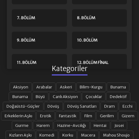
7. BÖLÜM
8. BÖLÜM
9. BÖLÜM
10. BÖLÜM
11. BÖLÜM
12. BÖLÜM FINAL
Kategoriler
Aksiyon
Arabalar
Askeri
Bilim-Kurgu
Bunama
Bunama
Büyü
Canlı Aksiyon
Çocuklar
Dedektif
Doğaüstü-Güçler
Dövüş
Dövüş Sanatları
Dram
Ecchi
Erkeklerin Aşkı
Erotik
Fantastik
Film
Gerilim
Gizem
Gurme
Harem
Hazine-Avcılığı
Hentai
Josei
Kızların Aşkı
Komedi
Korku
Macera
Mahou Shoujo