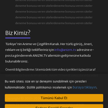
deneme bonusu veren siteler
deneme bonusu veren siteler
deneme bonusu veren siteler
deneme bonusu veren siteler
deneme bonusu veren siteler
deneme bonusu veren siteler
deneme bonusu veren siteler
deneme bonusu veren siteler
Biz Kimiz?
Türkiye'nin Anime ve ÇizgiFilm Kanalı. Her türlü görüş, öneri,
reklam ve iş birliği teklifleriniz için
info@anizm.tv
adresine e-
posta göndererek ANIZM.TV ailemizin gelişmesine katkıda
bulunabilirsiniz.
Önemli Bilgilendirme:
Sitemizdeki tüm video içerikleri üçüncü taraf
sunucularda barındırılmaktadır. Anizm.TV kendi sunucularında video
içeriği barındırmamaktadır. Telif hakkı talepleri ilgili video
Bu web sitesi, size en iyi deneyimi sunabilmek için çerezleri
sağlayıcılarına iletilmelidir.
buraya tıklayın
kullanmaktadır. Gizlilik politikamızı incelemek için
.
Tümünü Kabul Et
Copyright © 2013-2026
Anizm.TV Türkçe Altyazılı Anime İzle | Her hakkı saklıdır.