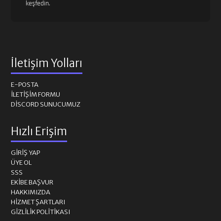
keşfedin.
İletişim Yolları
E-POSTA
İLETIŞIM FORMU
DISCORD SUNUCUMUZ
Hızlı Erişim
GIRIŞ YAP
ÜYE OL
SSS
EKIBE BAŞVUR
HAKKIMIZDA
HIZMET ŞARTLARI
GIZLILIK POLITIKASI