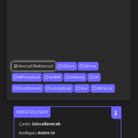
Aincrad (Reklamsız)
GDrive
GDrive
MP4Upload
VidBM
Vidmoly
VK
DoodStream
LetsUpload
Voe
MEGA.nz
EMEĞI GEÇENLER
Çeviri:
Güncellenecek
Kodlayıcı:
Anizm.tv