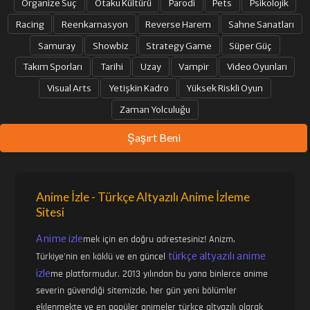
Organize Suç
Otaku Kültürü
Parodi
Pets
Psikolojik
Racing
Reenkarnasyon
Reverse Harem
Sahne Sanatları
Samuray
Showbiz
Strategy Game
Süper Güç
Takım Sporları
Tarihi
Uzay
Vampir
Video Oyunları
Visual Arts
Yetişkin Kadro
Yüksek Riskli Oyun
Zaman Yolculuğu
Şaşırt Beni
Anime İzle - Türkçe Altyazılı Anime İzleme
Sitesi
Anime izle
mek için en doğru adrestesiniz! Anizm,
türkçe altyazılı anime
Türkiye'nin en köklü ve en güncel
izle
me platformudur. 2013 yılından bu yana binlerce anime
severin güvendiği sitemizde, her gün yeni bölümler
eklenmekte ve en popüler animeler türkçe altyazılı olarak