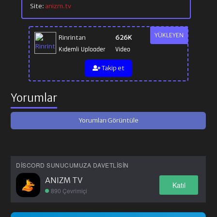
Site:
anizm.tv
YÜKLEYEN
Rinrintan
626K
Kıdemli Uploader
Video
Takip et
Yorumlar
Yorumları Görüntüle
DISCORD SUNUCUMUZA DAVETLISIN
ANIZM TV
Katıl
890 Çevrimiçi