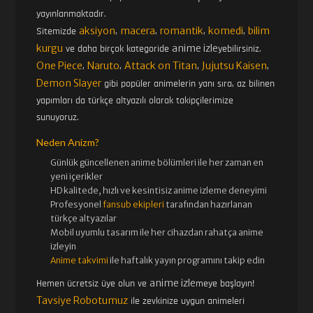
yayınlanmaktadır.
aksiyon
macera
romantik
komedi
bilim
Sitemizde
,
,
,
,
kurgu
anime izle
ve daha birçok kategoride
yebilirsiniz.
One Piece
Naruto
Attack on Titan
Jujutsu Kaisen
,
,
,
,
Demon Slayer
gibi popüler animelerin yanı sıra, az bilinen
yapımları da türkçe altyazılı olarak takipçilerimize
sunuyoruz.
Neden Anizm?
Günlük güncellenen
anime bölümleri ile her zaman en
yeni içerikler
HD kalitede, hızlı ve kesintisiz
anime izle
me deneyimi
Profesyonel
fansub ekipleri
tarafından hazırlanan
türkçe altyazılar
Mobil uyumlu tasarım ile her cihazdan rahatça anime
izleyin
Anime takvimi
ile haftalık yayın programını takip edin
anime izle
Hemen ücretsiz üye olun ve
meye başlayın!
Tavsiye Robotumuz
ile zevkinize uygun animeleri