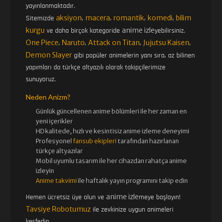
yayınlanmaktadır.
aksiyon
macera
romantik
komedi
bilim
Sitemizde
,
,
,
,
kurgu
anime izle
ve daha birçok kategoride
yebilirsiniz.
One Piece
Naruto
Attack on Titan
Jujutsu Kaisen
,
,
,
,
Demon Slayer
gibi popüler animelerin yanı sıra, az bilinen
yapımları da türkçe altyazılı olarak takipçilerimize
sunuyoruz.
Neden Anizm?
Günlük güncellenen
anime bölümleri ile her zaman en
yeni içerikler
HD kalitede, hızlı ve kesintisiz
anime izle
me deneyimi
Profesyonel
fansub ekipleri
tarafından hazırlanan
türkçe altyazılar
Mobil uyumlu tasarım ile her cihazdan rahatça anime
izleyin
Anime takvimi
ile haftalık yayın programını takip edin
anime izle
Hemen ücretsiz üye olun ve
meye başlayın!
Tavsiye Robotumuz
ile zevkinize uygun animeleri
keşfedin.