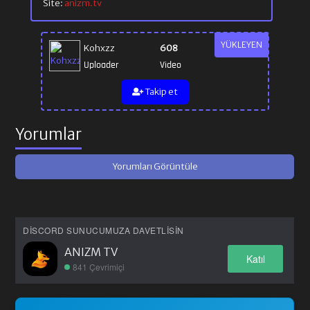
Site:
anizm.tv
YÜKLEYEN
Kohxzz
608
Uploader
Video
Takip et
Yorumlar
Yorumları Görüntüle
DISCORD SUNUCUMUZA DAVETLISIN
ANIZM TV
Katıl
841 Çevrimiçi