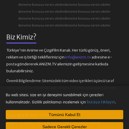
deneme bonusu veren siteler
deneme bonusu veren siteler
deneme bonusu veren siteler
deneme bonusu veren siteler
deneme bonusu veren siteler
deneme bonusu veren siteler
deneme bonusu veren siteler
deneme bonusu veren siteler
Biz Kimiz?
Türkiye'nin Anime ve ÇizgiFilm Kanalı. Her türlü görüş, öneri,
reklam ve iş birliği teklifleriniz için
info@anizm.tv
adresine e-
posta göndererek ANIZM.TV ailemizin gelişmesine katkıda
bulunabilirsiniz.
Önemli Bilgilendirme:
Sitemizdeki tüm video içerikleri üçüncü taraf
sunucularda barındırılmaktadır. Anizm.TV kendi sunucularında video
içeriği barındırmamaktadır. Telif hakkı talepleri ilgili video
Bu web sitesi, size en iyi deneyimi sunabilmek için çerezleri
sağlayıcılarına iletilmelidir.
buraya tıklayın
kullanmaktadır. Gizlilik politikamızı incelemek için
.
Tümünü Kabul Et
Copyright © 2013-2026
Anizm.TV Türkçe Altyazılı Anime İzle | Her hakkı saklıdır.
Sadece Gerekli Çerezler