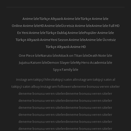
Anime İzle
Türkçe Altyazılı Anime İzle
Türkçe Anime İzle
Online Anime İzle
HD Anime İzle
Ücretsiz Anime İzle
Anime İzle Full HD
En Yeni Anime İzle
Türkçe Dublaj Anime İzle
Popüler Anime İzle
Türkçe Altyazılı Anime
Yeni Sezon Anime İzle
Anime İzle Ücretsiz
Türkçe Altyazılı Anime HD
One Piece İzle
Naruto İzle
Attack on Titan İzle
Death Note İzle
Jujutsu Kaisen İzle
Demon Slayer İzle
My Hero Academia İzle
Spy x Family İzle
instagram takipçi hilesi
takipçi satın al
instagram takipçi satın al
takipçi satın al
buy instagram followers
deneme bonusu veren siteler
deneme bonusu veren siteler
deneme bonusu veren siteler
deneme bonusu veren siteler
deneme bonusu veren siteler
deneme bonusu veren siteler
deneme bonusu veren siteler
deneme bonusu veren siteler
deneme bonusu veren siteler
deneme bonusu veren siteler
deneme bonusu veren siteler
deneme bonusu veren siteler
deneme bonusu veren siteler