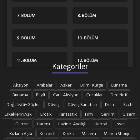
7. BÖLÜM
8. BÖLÜM
9. BÖLÜM
10. BÖLÜM
11. BÖLÜM
12. BÖLÜM
Kategoriler
13. BÖLÜM
14. BÖLÜM
Aksiyon
Arabalar
Askeri
Bilim-Kurgu
Bunama
Bunama
Büyü
Canlı Aksiyon
Çocuklar
Dedektif
Doğaüstü-Güçler
Dövüş
Dövüş Sanatları
Dram
Ecchi
15. BÖLÜM
16. BÖLÜM
Erkeklerin Aşkı
Erotik
Fantastik
Film
Gerilim
Gizem
Gurme
Harem
Hazine-Avcılığı
Hentai
Josei
17. BÖLÜM
18. BÖLÜM
Kızların Aşkı
Komedi
Korku
Macera
Mahou Shoujo