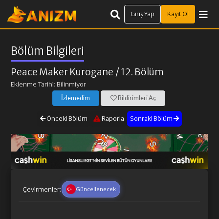
Giriş Yap
Kayıt Ol
Bölüm Bilgileri
Peace Maker Kurogane
/ 12. Bölüm
Eklenme Tarihi: Bilinmiyor
İzlemedim
Bildirimleri Aç
Önceki Bölüm
Raporla
Sonraki Bölüm
Çevirmenler:
Güncellenecek