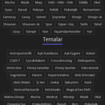
Mecha
Müzik
Ninja
OAD - ONA - OVA
Ödüllü
Okul
19. BÖLÜM
20. BÖLÜM
Oyun
Parodi
Polisiye
Politik
Psikolojik
Romantizm
Samuray
Savaş
Seinen
Şeytanlar
Shoujo
Shoujo-Ai
Shounen
Shounen-Ai
Spor
Süper-Güç
Tarihi
Tuhaf
21. BÖLÜM
22. BÖLÜM
Uzay
Vampir
Yaoi
Yaşamdan Kesitler
Yuri
Temalar
23. BÖLÜM
24. BÖLÜM FINAL
Antropomorfik
Aşk Statükosu
Aşk Üçgeni
Askeri
CGDCT
Çocuk Bakımı
Crossdressing
Delinquents
Detective
Dövüş Sanatları
Dövüş Sporları
Educational
Gag Humor
Harem
Hayatta Kalma
Idols (Female)
Idols (Male)
İş Yeri
Isekai
İyileştirici
Kanlı
Kentsel Fantastik
Kötü Kadın
Magical Sex Shift
Mahou Shoujo
Mecha
Medical
Mitoloji
Müzik
Okul
Organize Suç
Otaku Kültürü
Parodi
Pets
Psikolojik