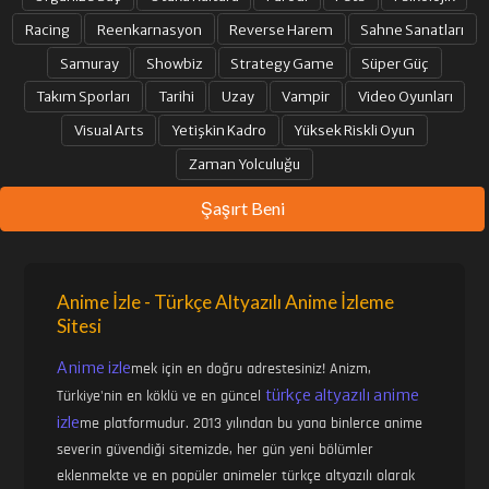
Racing
Reenkarnasyon
Reverse Harem
Sahne Sanatları
Samuray
Showbiz
Strategy Game
Süper Güç
Takım Sporları
Tarihi
Uzay
Vampir
Video Oyunları
Visual Arts
Yetişkin Kadro
Yüksek Riskli Oyun
Zaman Yolculuğu
Şaşırt Beni
Anime İzle - Türkçe Altyazılı Anime İzleme
Sitesi
Anime izle
mek için en doğru adrestesiniz! Anizm,
türkçe altyazılı anime
Türkiye'nin en köklü ve en güncel
izle
me platformudur. 2013 yılından bu yana binlerce anime
severin güvendiği sitemizde, her gün yeni bölümler
eklenmekte ve en popüler animeler türkçe altyazılı olarak