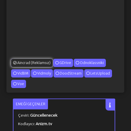
Aincrad (Reklamsız)
GDrive
Odnoklassniki
VidBM
Vidmoly
DoodStream
LetsUpload
Voe
EMEĞI GEÇENLER
Çeviri:
Güncellenecek
Kodlayıcı:
Anizm.tv