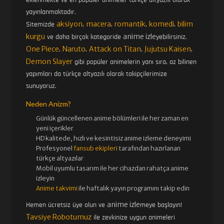
yayınlanmaktadır.
aksiyon
macera
romantik
komedi
bilim
Sitemizde
,
,
,
,
kurgu
anime izle
ve daha birçok kategoride
yebilirsiniz.
One Piece
Naruto
Attack on Titan
Jujutsu Kaisen
,
,
,
,
Demon Slayer
gibi popüler animelerin yanı sıra, az bilinen
yapımları da türkçe altyazılı olarak takipçilerimize
sunuyoruz.
Neden Anizm?
Günlük güncellenen
anime bölümleri ile her zaman en
yeni içerikler
HD kalitede, hızlı ve kesintisiz
anime izle
me deneyimi
Profesyonel
fansub ekipleri
tarafından hazırlanan
türkçe altyazılar
Mobil uyumlu tasarım ile her cihazdan rahatça anime
izleyin
Anime takvimi
ile haftalık yayın programını takip edin
anime izle
Hemen ücretsiz üye olun ve
meye başlayın!
Tavsiye Robotumuz
ile zevkinize uygun animeleri