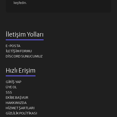
keşfedin.
İletişim Yolları
E-POSTA
İLETIŞIM FORMU
DISCORD SUNUCUMUZ
Hızlı Erişim
GIRIŞ YAP
ÜYE OL
SSS
EKIBE BAŞVUR
HAKKIMIZDA
HIZMET ŞARTLARI
GIZLILIK POLITIKASI