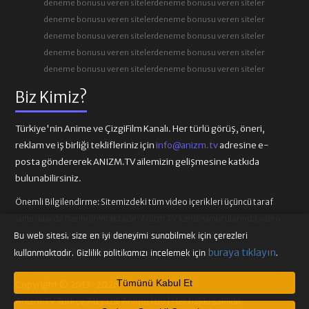
deneme bonusu veren siteler
deneme bonusu veren siteler
deneme bonusu veren siteler
deneme bonusu veren siteler
deneme bonusu veren siteler
deneme bonusu veren siteler
deneme bonusu veren siteler
deneme bonusu veren siteler
deneme bonusu veren siteler
deneme bonusu veren siteler
Biz Kimiz?
Türkiye'nin Anime ve ÇizgiFilm Kanalı. Her türlü görüş, öneri,
reklam ve iş birliği teklifleriniz için
info@anizm.tv
adresine e-
posta göndererek ANIZM.TV ailemizin gelişmesine katkıda
bulunabilirsiniz.
Önemli Bilgilendirme:
Sitemizdeki tüm video içerikleri üçüncü taraf
sunucularda barındırılmaktadır. Anizm.TV kendi sunucularında video
içeriği barındırmamaktadır. Telif hakkı talepleri ilgili video
Bu web sitesi, size en iyi deneyimi sunabilmek için çerezleri
sağlayıcılarına iletilmelidir.
buraya tıklayın
kullanmaktadır. Gizlilik politikamızı incelemek için
.
Tümünü Kabul Et
Copyright © 2013-2026
Anizm.TV Türkçe Altyazılı Anime İzle | Her hakkı saklıdır.