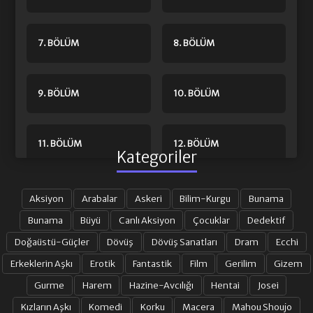
7. BÖLÜM
8. BÖLÜM
9. BÖLÜM
10. BÖLÜM
11. BÖLÜM
12. BÖLÜM
Kategoriler
13. BÖLÜM
14. BÖLÜM
Aksiyon
Arabalar
Askeri
Bilim-Kurgu
Bunama
Bunama
Büyü
Canlı Aksiyon
Çocuklar
Dedektif
Doğaüstü-Güçler
Dövüş
Dövüş Sanatları
Dram
Ecchi
15. BÖLÜM
16. BÖLÜM
Erkeklerin Aşkı
Erotik
Fantastik
Film
Gerilim
Gizem
Gurme
Harem
Hazine-Avcılığı
Hentai
Josei
17. BÖLÜM
18. BÖLÜM
Kızların Aşkı
Komedi
Korku
Macera
Mahou Shoujo