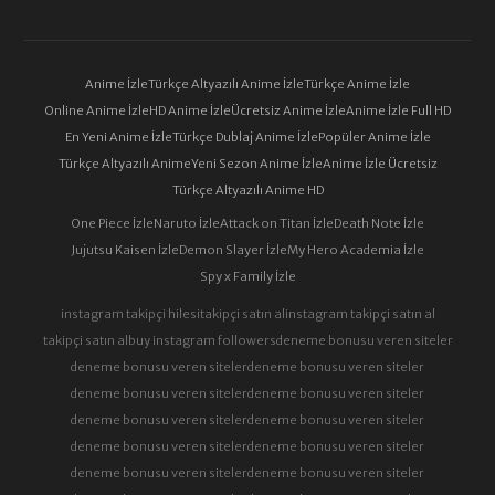
Anime İzle
Türkçe Altyazılı Anime İzle
Türkçe Anime İzle
Online Anime İzle
HD Anime İzle
Ücretsiz Anime İzle
Anime İzle Full HD
En Yeni Anime İzle
Türkçe Dublaj Anime İzle
Popüler Anime İzle
Türkçe Altyazılı Anime
Yeni Sezon Anime İzle
Anime İzle Ücretsiz
Türkçe Altyazılı Anime HD
One Piece İzle
Naruto İzle
Attack on Titan İzle
Death Note İzle
Jujutsu Kaisen İzle
Demon Slayer İzle
My Hero Academia İzle
Spy x Family İzle
instagram takipçi hilesi
takipçi satın al
instagram takipçi satın al
takipçi satın al
buy instagram followers
deneme bonusu veren siteler
deneme bonusu veren siteler
deneme bonusu veren siteler
deneme bonusu veren siteler
deneme bonusu veren siteler
deneme bonusu veren siteler
deneme bonusu veren siteler
deneme bonusu veren siteler
deneme bonusu veren siteler
deneme bonusu veren siteler
deneme bonusu veren siteler