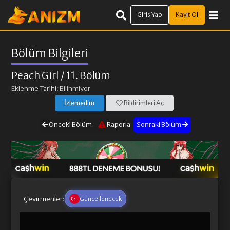
Giriş Yap
Kayıt Ol
Bölüm Bilgileri
Peach Girl
/ 11. Bölüm
Eklenme Tarihi: Bilinmiyor
İzlemedim
Bildirimleri Aç
Önceki Bölüm
Raporla
Sonraki Bölüm
Çevirmenler:
Güncellenecek