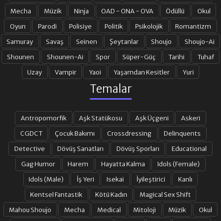
Mecha
Müzik
Ninja
OAD - ONA - OVA
Ödüllü
Okul
19. BÖLÜM
20. BÖLÜM
Oyun
Parodi
Polisiye
Politik
Psikolojik
Romantizm
Samuray
Savaş
Seinen
Şeytanlar
Shoujo
Shoujo-Ai
Shounen
Shounen-Ai
Spor
Süper-Güç
Tarihi
Tuhaf
21. BÖLÜM
22. BÖLÜM
Uzay
Vampir
Yaoi
Yaşamdan Kesitler
Yuri
Temalar
23. BÖLÜM
24. BÖLÜM
Antropomorfik
Aşk Statükosu
Aşk Üçgeni
Askeri
25. BÖLÜM FINAL
CGDCT
Çocuk Bakımı
Crossdressing
Delinquents
Detective
Dövüş Sanatları
Dövüş Sporları
Educational
Gag Humor
Harem
Hayatta Kalma
Idols (Female)
Idols (Male)
İş Yeri
Isekai
İyileştirici
Kanlı
Kentsel Fantastik
Kötü Kadın
Magical Sex Shift
Mahou Shoujo
Mecha
Medical
Mitoloji
Müzik
Okul