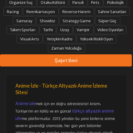
Organize Suç
Otaku Kültürü
Parodi
Pets
Psikolojik
Racing
Reenkarnasyon
Reverse Harem
Sahne Sanatları
Samuray
Showbiz
Strategy Game
Süper Güç
Takım Sporları
Tarihi
Uzay
Vampir
Video Oyunları
Visual Arts
Yetişkin Kadro
Yüksek Riskli Oyun
Zaman Yolculuğu
Şaşırt Beni
Anime İzle - Türkçe Altyazılı Anime İzleme
Sitesi
Anime izle
mek için en doğru adrestesiniz! Anizm,
türkçe altyazılı anime
Türkiye'nin en köklü ve en güncel
izle
me platformudur. 2013 yılından bu yana binlerce anime
severin güvendiği sitemizde, her gün yeni bölümler
eklenmekte ve en popüler animeler türkçe altyazılı olarak