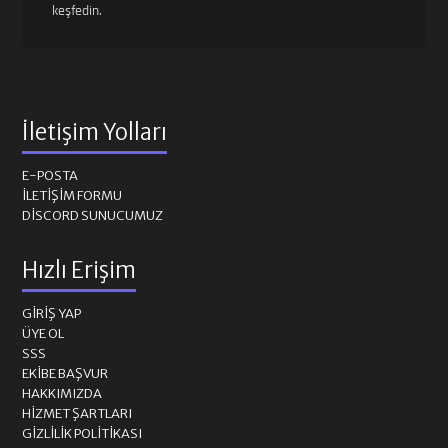
keşfedin.
İletişim Yolları
E-POSTA
İLETIŞIM FORMU
DISCORD SUNUCUMUZ
Hızlı Erişim
GIRIŞ YAP
ÜYE OL
SSS
EKIBE BAŞVUR
HAKKIMIZDA
HIZMET ŞARTLARI
GIZLILIK POLITIKASI