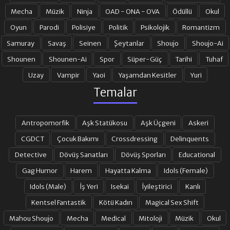
Mecha
Müzik
Ninja
OAD - ONA - OVA
Ödüllü
Okul
19. BÖLÜM
20. BÖLÜM
Oyun
Parodi
Polisiye
Politik
Psikolojik
Romantizm
Samuray
Savaş
Seinen
Şeytanlar
Shoujo
Shoujo-Ai
Shounen
Shounen-Ai
Spor
Süper-Güç
Tarihi
Tuhaf
21. BÖLÜM
22. BÖLÜM
Uzay
Vampir
Yaoi
Yaşamdan Kesitler
Yuri
Temalar
23. BÖLÜM
24. BÖLÜM
Antropomorfik
Aşk Statükosu
Aşk Üçgeni
Askeri
25. BÖLÜM
26. BÖLÜM FINAL
CGDCT
Çocuk Bakımı
Crossdressing
Delinquents
Detective
Dövüş Sanatları
Dövüş Sporları
Educational
Gag Humor
Harem
Hayatta Kalma
Idols (Female)
Idols (Male)
İş Yeri
Isekai
İyileştirici
Kanlı
Kentsel Fantastik
Kötü Kadın
Magical Sex Shift
Mahou Shoujo
Mecha
Medical
Mitoloji
Müzik
Okul