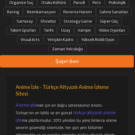
Organize Suç
Otaku Kültürü
Parodi
Pets
Psikolojik
Racing
Reenkarnasyon
Reverse Harem
Sahne Sanatları
Samuray
Showbiz
Strategy Game
Süper Güç
Takım Sporları
Tarihi
Uzay
Vampir
Video Oyunları
Visual Arts
Yetişkin Kadro
Yüksek Riskli Oyun
Zaman Yolculuğu
Şaşırt Beni
Anime İzle - Türkçe Altyazılı Anime İzleme
Sitesi
Anime izle
mek için en doğru adrestesiniz! Anizm,
türkçe altyazılı anime
Türkiye'nin en köklü ve en güncel
izle
me platformudur. 2013 yılından bu yana binlerce anime
severin güvendiği sitemizde, her gün yeni bölümler
eklenmekte ve en popüler animeler türkçe altyazılı olarak