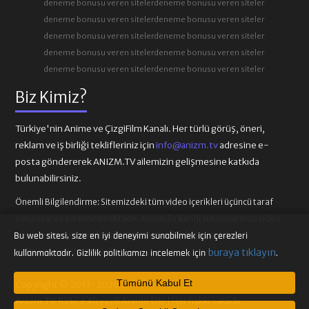
deneme bonusu veren siteler
deneme bonusu veren siteler
deneme bonusu veren siteler
deneme bonusu veren siteler
deneme bonusu veren siteler
deneme bonusu veren siteler
deneme bonusu veren siteler
deneme bonusu veren siteler
deneme bonusu veren siteler
deneme bonusu veren siteler
Biz Kimiz?
Türkiye'nin Anime ve ÇizgiFilm Kanalı. Her türlü görüş, öneri,
reklam ve iş birliği teklifleriniz için
info@anizm.tv
adresine e-
posta göndererek ANIZM.TV ailemizin gelişmesine katkıda
bulunabilirsiniz.
Önemli Bilgilendirme:
Sitemizdeki tüm video içerikleri üçüncü taraf
sunucularda barındırılmaktadır. Anizm.TV kendi sunucularında video
içeriği barındırmamaktadır. Telif hakkı talepleri ilgili video
Bu web sitesi, size en iyi deneyimi sunabilmek için çerezleri
sağlayıcılarına iletilmelidir.
buraya tıklayın
kullanmaktadır. Gizlilik politikamızı incelemek için
.
Tümünü Kabul Et
Copyright © 2013-2026
Anizm.TV Türkçe Altyazılı Anime İzle | Her hakkı saklıdır.