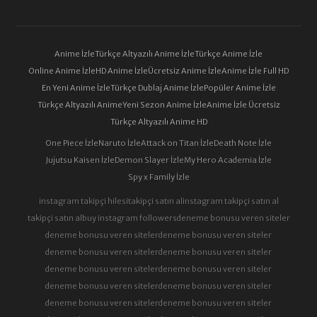
Anime İzle
Türkçe Altyazılı Anime İzle
Türkçe Anime İzle
Online Anime İzle
HD Anime İzle
Ücretsiz Anime İzle
Anime İzle Full HD
En Yeni Anime İzle
Türkçe Dublaj Anime İzle
Popüler Anime İzle
Türkçe Altyazılı Anime
Yeni Sezon Anime İzle
Anime İzle Ücretsiz
Türkçe Altyazılı Anime HD
One Piece İzle
Naruto İzle
Attack on Titan İzle
Death Note İzle
Jujutsu Kaisen İzle
Demon Slayer İzle
My Hero Academia İzle
Spy x Family İzle
instagram takipçi hilesi
takipçi satın al
instagram takipçi satın al
takipçi satın al
buy instagram followers
deneme bonusu veren siteler
deneme bonusu veren siteler
deneme bonusu veren siteler
deneme bonusu veren siteler
deneme bonusu veren siteler
deneme bonusu veren siteler
deneme bonusu veren siteler
deneme bonusu veren siteler
deneme bonusu veren siteler
deneme bonusu veren siteler
deneme bonusu veren siteler