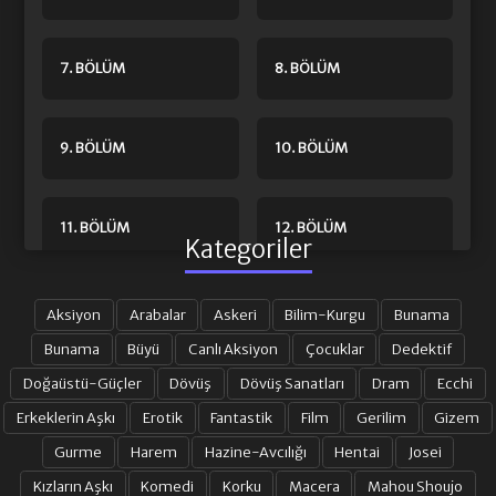
7. BÖLÜM
8. BÖLÜM
9. BÖLÜM
10. BÖLÜM
11. BÖLÜM
12. BÖLÜM
Kategoriler
13. BÖLÜM
14. BÖLÜM
Aksiyon
Arabalar
Askeri
Bilim-Kurgu
Bunama
Bunama
Büyü
Canlı Aksiyon
Çocuklar
Dedektif
Doğaüstü-Güçler
Dövüş
Dövüş Sanatları
Dram
Ecchi
15. BÖLÜM
16. BÖLÜM
Erkeklerin Aşkı
Erotik
Fantastik
Film
Gerilim
Gizem
Gurme
Harem
Hazine-Avcılığı
Hentai
Josei
17. BÖLÜM
18. BÖLÜM
Kızların Aşkı
Komedi
Korku
Macera
Mahou Shoujo