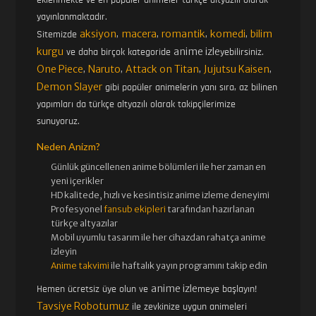
yayınlanmaktadır.
aksiyon
macera
romantik
komedi
bilim
Sitemizde
,
,
,
,
kurgu
anime izle
ve daha birçok kategoride
yebilirsiniz.
One Piece
Naruto
Attack on Titan
Jujutsu Kaisen
,
,
,
,
Demon Slayer
gibi popüler animelerin yanı sıra, az bilinen
yapımları da türkçe altyazılı olarak takipçilerimize
sunuyoruz.
Neden Anizm?
Günlük güncellenen
anime bölümleri ile her zaman en
yeni içerikler
HD kalitede, hızlı ve kesintisiz
anime izle
me deneyimi
Profesyonel
fansub ekipleri
tarafından hazırlanan
türkçe altyazılar
Mobil uyumlu tasarım ile her cihazdan rahatça anime
izleyin
Anime takvimi
ile haftalık yayın programını takip edin
anime izle
Hemen ücretsiz üye olun ve
meye başlayın!
Tavsiye Robotumuz
ile zevkinize uygun animeleri