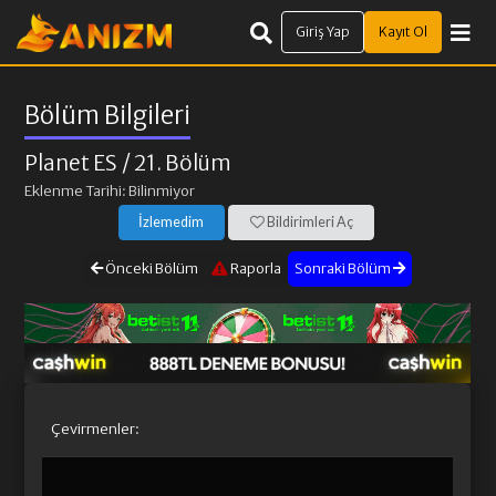
Giriş Yap
Kayıt Ol
Bölüm Bilgileri
Planet ES
/ 21. Bölüm
Eklenme Tarihi: Bilinmiyor
İzlemedim
Bildirimleri Aç
Önceki Bölüm
Raporla
Sonraki Bölüm
Çevirmenler: