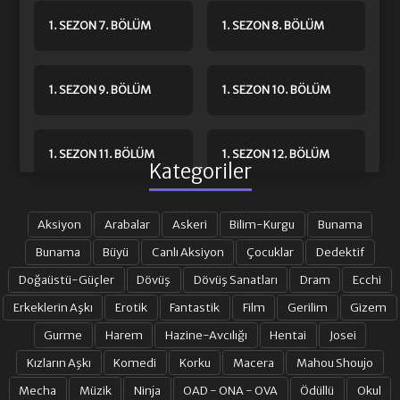
1. SEZON 7. BÖLÜM
1. SEZON 8. BÖLÜM
1. SEZON 9. BÖLÜM
1. SEZON 10. BÖLÜM
1. SEZON 11. BÖLÜM
1. SEZON 12. BÖLÜM
Kategoriler
1. SEZON 13. BÖLÜM
1. SEZON 14. BÖLÜM
Aksiyon
Arabalar
Askeri
Bilim-Kurgu
Bunama
Bunama
Büyü
Canlı Aksiyon
Çocuklar
Dedektif
Doğaüstü-Güçler
Dövüş
Dövüş Sanatları
Dram
Ecchi
1. SEZON 15. BÖLÜM
1. SEZON 16. BÖLÜM
Erkeklerin Aşkı
Erotik
Fantastik
Film
Gerilim
Gizem
Gurme
Harem
Hazine-Avcılığı
Hentai
Josei
1. SEZON 17. BÖLÜM
1. SEZON 18. BÖLÜM
Kızların Aşkı
Komedi
Korku
Macera
Mahou Shoujo
Mecha
Müzik
Ninja
OAD - ONA - OVA
Ödüllü
Okul