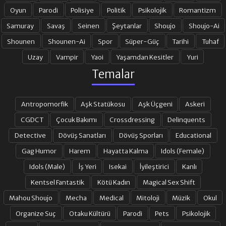
1. SEZON 19. BÖLÜM
1. SEZON 20. BÖLÜM
Oyun
Parodi
Polisiye
Politik
Psikolojik
Romantizm
Samuray
Savaş
Seinen
Şeytanlar
Shoujo
Shoujo-Ai
Shounen
Shounen-Ai
Spor
Süper-Güç
Tarihi
Tuhaf
1. SEZON 21. BÖLÜM
1. SEZON 22. BÖLÜM
Uzay
Vampir
Yaoi
Yaşamdan Kesitler
Yuri
Temalar
1. SEZON 23. BÖLÜM
1. SEZON 24. BÖLÜM
Antropomorfik
Aşk Statükosu
Aşk Üçgeni
Askeri
1. SEZON 25. BÖLÜM
1. SEZON 26. BÖLÜM
CGDCT
Çocuk Bakımı
Crossdressing
Delinquents
Detective
Dövüş Sanatları
Dövüş Sporları
Educational
Gag Humor
Harem
Hayatta Kalma
Idols (Female)
1. SEZON 27. BÖLÜM
1. SEZON 28. BÖLÜM
Idols (Male)
İş Yeri
Isekai
İyileştirici
Kanlı
Kentsel Fantastik
Kötü Kadın
Magical Sex Shift
1. SEZON 29. BÖLÜM
1. SEZON 30. BÖLÜM
Mahou Shoujo
Mecha
Medical
Mitoloji
Müzik
Okul
Organize Suç
Otaku Kültürü
Parodi
Pets
Psikolojik
1. SEZON 31. BÖLÜM
1. SEZON 32. BÖLÜM