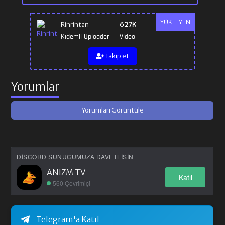
YÜKLEYEN
Rinrintan
627K
Kıdemli Uploader
Video
Takip et
Yorumlar
Yorumları Görüntüle
DISCORD SUNUCUMUZA DAVETLISIN
ANIZM TV
Katıl
560 Çevrimiçi
Telegram'a Katıl