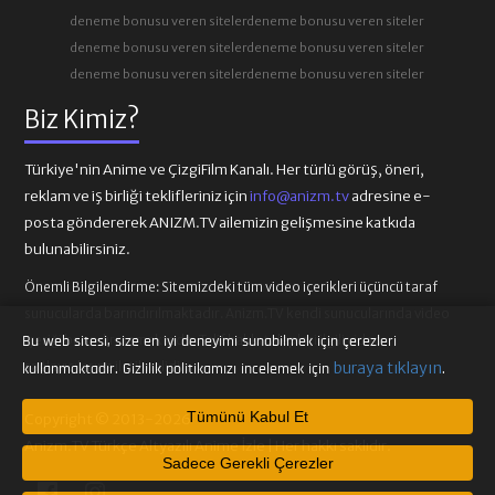
1. SEZON 82. BÖLÜM
1. SEZON 81. BÖLÜM
deneme bonusu veren siteler
deneme bonusu veren siteler
(SEZON FINALI)
deneme bonusu veren siteler
deneme bonusu veren siteler
deneme bonusu veren siteler
deneme bonusu veren siteler
2. SEZON 1. BÖLÜM (83.
2. SEZON 2. BÖLÜM (84.
Biz Kimiz?
BÖLÜM)
BÖLÜM)
Türkiye'nin Anime ve ÇizgiFilm Kanalı. Her türlü görüş, öneri,
reklam ve iş birliği teklifleriniz için
info@anizm.tv
adresine e-
2. SEZON 3. BÖLÜM (85.
2. SEZON 4. BÖLÜM (86.
posta göndererek ANIZM.TV ailemizin gelişmesine katkıda
BÖLÜM)
BÖLÜM)
bulunabilirsiniz.
Önemli Bilgilendirme:
Sitemizdeki tüm video içerikleri üçüncü taraf
sunucularda barındırılmaktadır. Anizm.TV kendi sunucularında video
2. SEZON 5. BÖLÜM (87.
2. SEZON 6. BÖLÜM (88.
içeriği barındırmamaktadır. Telif hakkı talepleri ilgili video
Bu web sitesi, size en iyi deneyimi sunabilmek için çerezleri
BÖLÜM)
BÖLÜM)
sağlayıcılarına iletilmelidir.
buraya tıklayın
kullanmaktadır. Gizlilik politikamızı incelemek için
.
Tümünü Kabul Et
Copyright © 2013-2026
2. SEZON 7. BÖLÜM (89.
2. SEZON 8. BÖLÜM (90.
Anizm.TV Türkçe Altyazılı Anime İzle | Her hakkı saklıdır.
BÖLÜM)
BÖLÜM)
Sadece Gerekli Çerezler