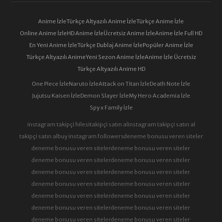
1. SEZON 69. BÖLÜM
1. SEZON 70. BÖLÜM
Anime İzle
Türkçe Altyazılı Anime İzle
Türkçe Anime İzle
Online Anime İzle
HD Anime İzle
Ücretsiz Anime İzle
Anime İzle Full HD
1. SEZON 71. BÖLÜM
1. SEZON 72. BÖLÜM
En Yeni Anime İzle
Türkçe Dublaj Anime İzle
Popüler Anime İzle
Türkçe Altyazılı Anime
Yeni Sezon Anime İzle
Anime İzle Ücretsiz
Türkçe Altyazılı Anime HD
1. SEZON 73. BÖLÜM
1. SEZON 74. BÖLÜM
One Piece İzle
Naruto İzle
Attack on Titan İzle
Death Note İzle
Jujutsu Kaisen İzle
Demon Slayer İzle
My Hero Academia İzle
Spy x Family İzle
1. SEZON 75. BÖLÜM
1. SEZON 76. BÖLÜM
instagram takipçi hilesi
takipçi satın al
instagram takipçi satın al
takipçi satın al
buy instagram followers
deneme bonusu veren siteler
deneme bonusu veren siteler
deneme bonusu veren siteler
1. SEZON 77. BÖLÜM
1. SEZON 78. BÖLÜM
deneme bonusu veren siteler
deneme bonusu veren siteler
deneme bonusu veren siteler
deneme bonusu veren siteler
deneme bonusu veren siteler
deneme bonusu veren siteler
1. SEZON 79. BÖLÜM
1. SEZON 80. BÖLÜM
deneme bonusu veren siteler
deneme bonusu veren siteler
deneme bonusu veren siteler
deneme bonusu veren siteler
deneme bonusu veren siteler
deneme bonusu veren siteler