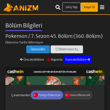
Giriş Yap
Kayıt Ol
Bölüm Bilgileri
Pokemon
/ 7. Sezon 45. Bölüm (360. Bölüm)
Eklenme Tarihi: Bilinmiyor
İzlemedim
Bildirimleri Aç
Önceki Bölüm
Raporla
Sonraki Bölüm
Çevirmenler:
Türkçe Pokemon
Güncellenecek