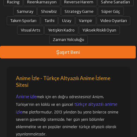
Racing
Reenkarnasyon
Reverse Harem
Sahne Sanatları
Samuray
Showbiz
Strategy Game
Süper Güç
Takım Sporları
Tarihi
Uzay
Vampir
Video Oyunları
1. SEZON 33. BÖLÜM
1. SEZON 34. BÖLÜM
Visual Arts
Yetişkin Kadro
Yüksek Riskli Oyun
Zaman Yolculuğu
1. SEZON 35. BÖLÜM
1. SEZON 36. BÖLÜM
Şaşırt Beni
1. SEZON 37. BÖLÜM
1. SEZON 38. BÖLÜM
Anime İzle - Türkçe Altyazılı Anime İzleme
Sitesi
1. SEZON 39. BÖLÜM
1. SEZON 40. BÖLÜM
Anime izle
mek için en doğru adrestesiniz! Anizm,
türkçe altyazılı anime
Türkiye'nin en köklü ve en güncel
1. SEZON 41. BÖLÜM
1. SEZON 42. BÖLÜM
izle
me platformudur. 2013 yılından bu yana binlerce anime
severin güvendiği sitemizde, her gün yeni bölümler
eklenmekte ve en popüler animeler türkçe altyazılı olarak
1. SEZON 43. BÖLÜM
1. SEZON 44. BÖLÜM
yayınlanmaktadır.