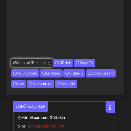
Aincrad (Reklamsız)
GDrive
Myvi.TV
YourUpload
LiiiVideo
Vidmoly
DoodStream
Voe
StreamLare
SendVid
EMEĞI GEÇENLER
Çeviri:
Muammer Gültekin
Site:
turkcepokemon.com