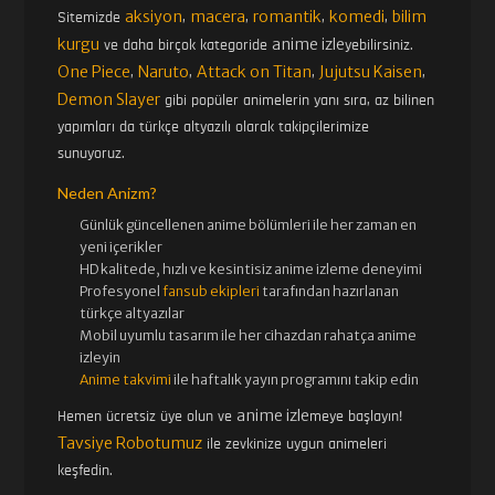
aksiyon
macera
romantik
komedi
bilim
Sitemizde
,
,
,
,
kurgu
anime izle
ve daha birçok kategoride
yebilirsiniz.
1. SEZON 45. BÖLÜM
1. SEZON 46. BÖLÜM
One Piece
Naruto
Attack on Titan
Jujutsu Kaisen
,
,
,
,
Demon Slayer
gibi popüler animelerin yanı sıra, az bilinen
yapımları da türkçe altyazılı olarak takipçilerimize
1. SEZON 47. BÖLÜM
1. SEZON 48. BÖLÜM
sunuyoruz.
Neden Anizm?
1. SEZON 49. BÖLÜM
1. SEZON 50. BÖLÜM
Günlük güncellenen
anime bölümleri ile her zaman en
yeni içerikler
HD kalitede, hızlı ve kesintisiz
anime izle
me deneyimi
Profesyonel
fansub ekipleri
tarafından hazırlanan
1. SEZON 51. BÖLÜM
1. SEZON 52. BÖLÜM
türkçe altyazılar
Mobil uyumlu tasarım ile her cihazdan rahatça anime
izleyin
1. SEZON 53. BÖLÜM
1. SEZON 54. BÖLÜM
Anime takvimi
ile haftalık yayın programını takip edin
anime izle
Hemen ücretsiz üye olun ve
meye başlayın!
Tavsiye Robotumuz
ile zevkinize uygun animeleri
1. SEZON 55. BÖLÜM
1. SEZON 56. BÖLÜM
keşfedin.