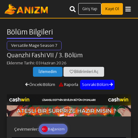
Giriş Yap
Kayıt Ol
Bölüm Bilgileri
Versatile Mage Season 7
Quanzhi Fashi VII
/ 3. Bölüm
Eklenme Tarihi: 03 Haziran 2026
İzlemedim
Bildirimleri Aç
Önceki Bölüm
Raporla
Sonraki Bölüm
Çevirmenler:
Bağanizm