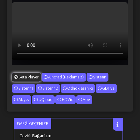
Beta Player
Aincrad (Reklamsız)
Sistenn
Sistenn1
Sistenn2
Odnoklassniki
GDrive
Abyss
UQload
HDVid
Voe
EMEĞI GEÇENLER
Çeviri:
Bağanizm