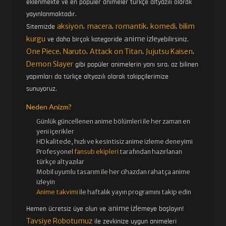
eklenmekte ve en popüler animeler türkçe altyazılı olarak
yayınlanmaktadır.
aksiyon
macera
romantik
komedi
bilim
Sitemizde
,
,
,
,
kurgu
anime izle
ve daha birçok kategoride
yebilirsiniz.
One Piece
Naruto
Attack on Titan
Jujutsu Kaisen
,
,
,
,
Demon Slayer
gibi popüler animelerin yanı sıra, az bilinen
yapımları da türkçe altyazılı olarak takipçilerimize
sunuyoruz.
Neden Anizm?
Günlük güncellenen
anime bölümleri ile her zaman en
yeni içerikler
HD kalitede, hızlı ve kesintisiz
anime izle
me deneyimi
Profesyonel
fansub ekipleri
tarafından hazırlanan
türkçe altyazılar
Mobil uyumlu tasarım ile her cihazdan rahatça anime
izleyin
Anime takvimi
ile haftalık yayın programını takip edin
anime izle
Hemen ücretsiz üye olun ve
meye başlayın!
Tavsiye Robotumuz
ile zevkinize uygun animeleri