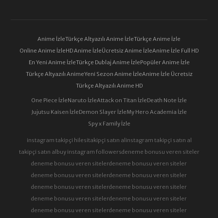
Anime İzle
Türkçe Altyazılı Anime İzle
Türkçe Anime İzle
Online Anime İzle
HD Anime İzle
Ücretsiz Anime İzle
Anime İzle Full HD
En Yeni Anime İzle
Türkçe Dublaj Anime İzle
Popüler Anime İzle
Türkçe Altyazılı Anime
Yeni Sezon Anime İzle
Anime İzle Ücretsiz
Türkçe Altyazılı Anime HD
One Piece İzle
Naruto İzle
Attack on Titan İzle
Death Note İzle
Jujutsu Kaisen İzle
Demon Slayer İzle
My Hero Academia İzle
Spy x Family İzle
instagram takipçi hilesi
takipçi satın al
instagram takipçi satın al
takipçi satın al
buy instagram followers
deneme bonusu veren siteler
deneme bonusu veren siteler
deneme bonusu veren siteler
deneme bonusu veren siteler
deneme bonusu veren siteler
deneme bonusu veren siteler
deneme bonusu veren siteler
deneme bonusu veren siteler
deneme bonusu veren siteler
deneme bonusu veren siteler
deneme bonusu veren siteler