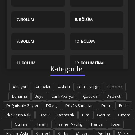
7. BÖLÜM
8. BÖLÜM
9. BÖLÜM
10. BÖLÜM
11. BÖLÜM
12. BÖLÜM FINAL
Kategoriler
Aksiyon
Arabalar
Askeri
Bilim-Kurgu
Bunama
Bunama
Büyü
Canlı Aksiyon
Çocuklar
Dedektif
Doğaüstü-Güçler
Dövüş
Dövüş Sanatları
Dram
Ecchi
Erkeklerin Aşkı
Erotik
Fantastik
Film
Gerilim
Gizem
Gurme
Harem
Hazine-Avcılığı
Hentai
Josei
Kızların Aşkı
Komedi
Korku
Macera
Mecha
Müzik