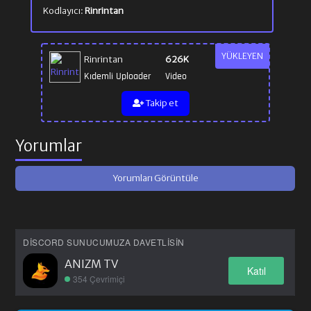
Kodlayıcı:
Rinrintan
YÜKLEYEN
Rinrintan
626K
Kıdemli Uploader
Video
Takip et
Yorumlar
Yorumları Görüntüle
DISCORD SUNUCUMUZA DAVETLISIN
ANIZM TV
Katıl
354 Çevrimiçi