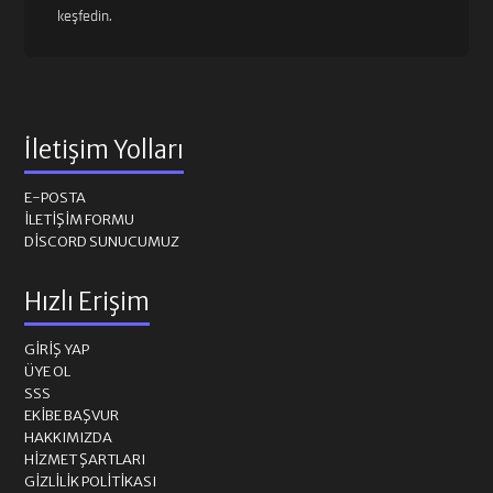
keşfedin.
İletişim Yolları
E-POSTA
İLETIŞIM FORMU
DISCORD SUNUCUMUZ
Hızlı Erişim
GIRIŞ YAP
ÜYE OL
SSS
EKIBE BAŞVUR
HAKKIMIZDA
HIZMET ŞARTLARI
GIZLILIK POLITIKASI