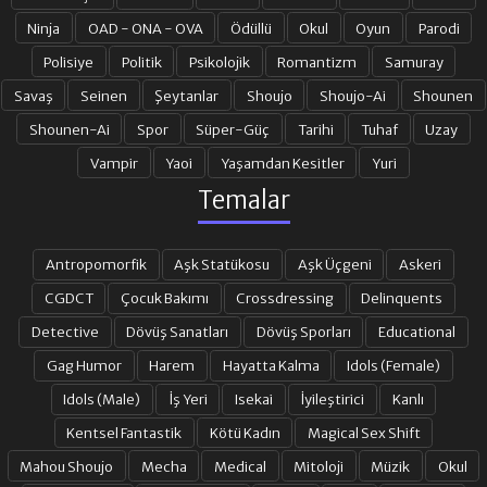
Ninja
OAD - ONA - OVA
Ödüllü
Okul
Oyun
Parodi
Polisiye
Politik
Psikolojik
Romantizm
Samuray
Savaş
Seinen
Şeytanlar
Shoujo
Shoujo-Ai
Shounen
Shounen-Ai
Spor
Süper-Güç
Tarihi
Tuhaf
Uzay
Vampir
Yaoi
Yaşamdan Kesitler
Yuri
Temalar
Antropomorfik
Aşk Statükosu
Aşk Üçgeni
Askeri
CGDCT
Çocuk Bakımı
Crossdressing
Delinquents
Detective
Dövüş Sanatları
Dövüş Sporları
Educational
Gag Humor
Harem
Hayatta Kalma
Idols (Female)
Idols (Male)
İş Yeri
Isekai
İyileştirici
Kanlı
Kentsel Fantastik
Kötü Kadın
Magical Sex Shift
Mahou Shoujo
Mecha
Medical
Mitoloji
Müzik
Okul