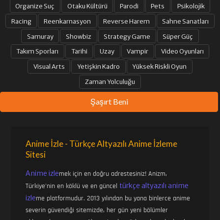
Organize Suç
Otaku Kültürü
Parodi
Pets
Psikolojik
Racing
Reenkarnasyon
Reverse Harem
Sahne Sanatları
Samuray
Showbiz
Strategy Game
Süper Güç
Takım Sporları
Tarihi
Uzay
Vampir
Video Oyunları
Visual Arts
Yetişkin Kadro
Yüksek Riskli Oyun
Zaman Yolculuğu
Şaşırt Beni
Anime İzle - Türkçe Altyazılı Anime İzleme
Sitesi
Anime izle
mek için en doğru adrestesiniz! Anizm,
türkçe altyazılı anime
Türkiye'nin en köklü ve en güncel
izle
me platformudur. 2013 yılından bu yana binlerce anime
severin güvendiği sitemizde, her gün yeni bölümler