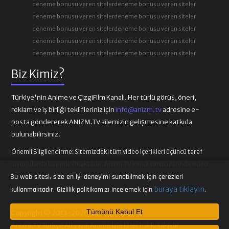
deneme bonusu veren siteler
deneme bonusu veren siteler
deneme bonusu veren siteler
deneme bonusu veren siteler
deneme bonusu veren siteler
deneme bonusu veren siteler
deneme bonusu veren siteler
deneme bonusu veren siteler
deneme bonusu veren siteler
deneme bonusu veren siteler
Biz Kimiz?
Türkiye'nin Anime ve ÇizgiFilm Kanalı. Her türlü görüş, öneri,
reklam ve iş birliği teklifleriniz için
info@anizm.tv
adresine e-
posta göndererek ANIZM.TV ailemizin gelişmesine katkıda
bulunabilirsiniz.
Önemli Bilgilendirme:
Sitemizdeki tüm video içerikleri üçüncü taraf
sunucularda barındırılmaktadır. Anizm.TV kendi sunucularında video
içeriği barındırmamaktadır. Telif hakkı talepleri ilgili video
Bu web sitesi, size en iyi deneyimi sunabilmek için çerezleri
sağlayıcılarına iletilmelidir.
buraya tıklayın
kullanmaktadır. Gizlilik politikamızı incelemek için
.
Tümünü Kabul Et
Copyright © 2013-2026
Anizm.TV Türkçe Altyazılı Anime İzle | Her hakkı saklıdır.