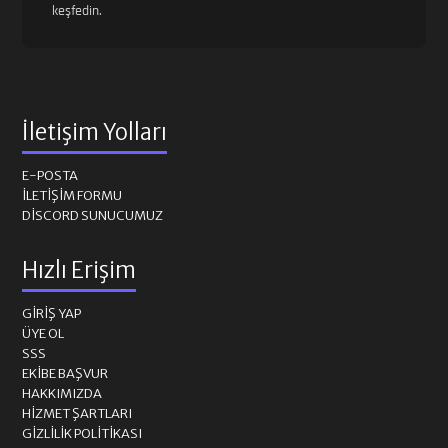
keşfedin.
İletişim Yolları
E-POSTA
İLETIŞIM FORMU
DISCORD SUNUCUMUZ
Hızlı Erişim
GIRIŞ YAP
ÜYE OL
SSS
EKIBE BAŞVUR
HAKKIMIZDA
HIZMET ŞARTLARI
GIZLILIK POLITIKASI