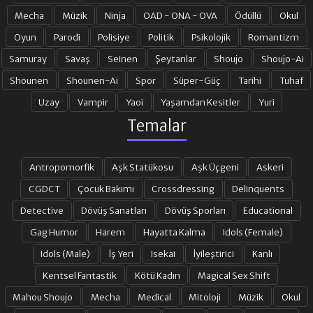
Mecha
Müzik
Ninja
OAD - ONA - OVA
Ödüllü
Okul
Oyun
Parodi
Polisiye
Politik
Psikolojik
Romantizm
Samuray
Savaş
Seinen
Şeytanlar
Shoujo
Shoujo-Ai
Shounen
Shounen-Ai
Spor
Süper-Güç
Tarihi
Tuhaf
Uzay
Vampir
Yaoi
Yaşamdan Kesitler
Yuri
Temalar
Antropomorfik
Aşk Statükosu
Aşk Üçgeni
Askeri
CGDCT
Çocuk Bakımı
Crossdressing
Delinquents
Detective
Dövüş Sanatları
Dövüş Sporları
Educational
Gag Humor
Harem
Hayatta Kalma
Idols (Female)
Idols (Male)
İş Yeri
Isekai
İyileştirici
Kanlı
Kentsel Fantastik
Kötü Kadın
Magical Sex Shift
Mahou Shoujo
Mecha
Medical
Mitoloji
Müzik
Okul