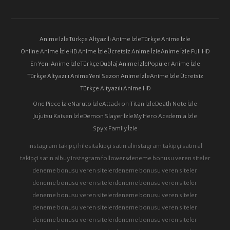
Anime İzle
Türkçe Altyazılı Anime İzle
Türkçe Anime İzle
Online Anime İzle
HD Anime İzle
Ücretsiz Anime İzle
Anime İzle Full HD
En Yeni Anime İzle
Türkçe Dublaj Anime İzle
Popüler Anime İzle
Türkçe Altyazılı Anime
Yeni Sezon Anime İzle
Anime İzle Ücretsiz
Türkçe Altyazılı Anime HD
One Piece İzle
Naruto İzle
Attack on Titan İzle
Death Note İzle
Jujutsu Kaisen İzle
Demon Slayer İzle
My Hero Academia İzle
Spy x Family İzle
instagram takipçi hilesi
takipçi satın al
instagram takipçi satın al
takipçi satın al
buy instagram followers
deneme bonusu veren siteler
deneme bonusu veren siteler
deneme bonusu veren siteler
deneme bonusu veren siteler
deneme bonusu veren siteler
deneme bonusu veren siteler
deneme bonusu veren siteler
deneme bonusu veren siteler
deneme bonusu veren siteler
deneme bonusu veren siteler
deneme bonusu veren siteler