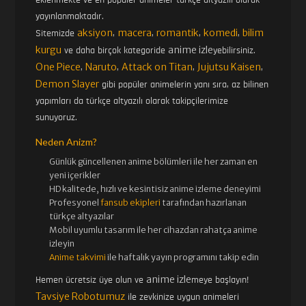
yayınlanmaktadır.
aksiyon
macera
romantik
komedi
bilim
Sitemizde
,
,
,
,
kurgu
anime izle
ve daha birçok kategoride
yebilirsiniz.
One Piece
Naruto
Attack on Titan
Jujutsu Kaisen
,
,
,
,
Demon Slayer
gibi popüler animelerin yanı sıra, az bilinen
yapımları da türkçe altyazılı olarak takipçilerimize
sunuyoruz.
Neden Anizm?
Günlük güncellenen
anime bölümleri ile her zaman en
yeni içerikler
HD kalitede, hızlı ve kesintisiz
anime izle
me deneyimi
Profesyonel
fansub ekipleri
tarafından hazırlanan
türkçe altyazılar
Mobil uyumlu tasarım ile her cihazdan rahatça anime
izleyin
Anime takvimi
ile haftalık yayın programını takip edin
anime izle
Hemen ücretsiz üye olun ve
meye başlayın!
Tavsiye Robotumuz
ile zevkinize uygun animeleri