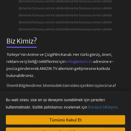
deneme bonusu veren siteler
deneme bonusu veren siteler
deneme bonusu veren siteler
deneme bonusu veren siteler
deneme bonusu veren siteler
deneme bonusu veren siteler
deneme bonusu veren siteler
deneme bonusu veren siteler
deneme bonusu veren siteler
deneme bonusu veren siteler
Biz Kimiz?
Türkiye'nin Anime ve ÇizgiFilm Kanalı. Her türlü görüş, öneri,
reklam ve iş birliği teklifleriniz için
info@anizm.tv
adresine e-
posta göndererek ANIZM.TV ailemizin gelişmesine katkıda
bulunabilirsiniz.
Önemli Bilgilendirme:
Sitemizdeki tüm video içerikleri üçüncü taraf
sunucularda barındırılmaktadır. Anizm.TV kendi sunucularında video
içeriği barındırmamaktadır. Telif hakkı talepleri ilgili video
Bu web sitesi, size en iyi deneyimi sunabilmek için çerezleri
sağlayıcılarına iletilmelidir.
buraya tıklayın
kullanmaktadır. Gizlilik politikamızı incelemek için
.
Tümünü Kabul Et
Copyright © 2013-2026
Anizm.TV Türkçe Altyazılı Anime İzle | Her hakkı saklıdır.