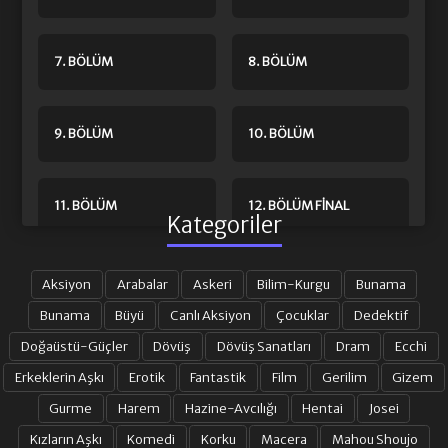
7. BÖLÜM
8. BÖLÜM
9. BÖLÜM
10. BÖLÜM
11. BÖLÜM
12. BÖLÜM FINAL
Kategoriler
Aksiyon
Arabalar
Askeri
Bilim-Kurgu
Bunama
Bunama
Büyü
Canlı Aksiyon
Çocuklar
Dedektif
Doğaüstü-Güçler
Dövüş
Dövüş Sanatları
Dram
Ecchi
Erkeklerin Aşkı
Erotik
Fantastik
Film
Gerilim
Gizem
Gurme
Harem
Hazine-Avcılığı
Hentai
Josei
Kızların Aşkı
Komedi
Korku
Macera
Mahou Shoujo