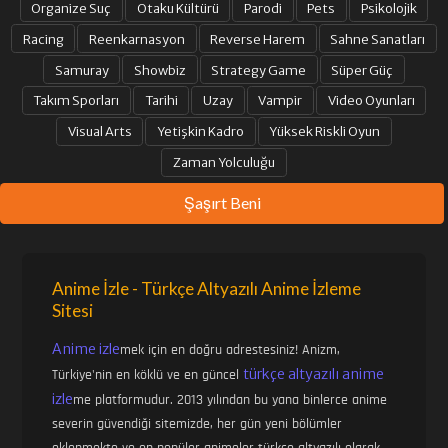
Organize Suç
Otaku Kültürü
Parodi
Pets
Psikolojik
Racing
Reenkarnasyon
Reverse Harem
Sahne Sanatları
Samuray
Showbiz
Strategy Game
Süper Güç
Takım Sporları
Tarihi
Uzay
Vampir
Video Oyunları
Visual Arts
Yetişkin Kadro
Yüksek Riskli Oyun
Zaman Yolculuğu
Şaşırt Beni
Anime İzle - Türkçe Altyazılı Anime İzleme
Sitesi
Anime izle
mek için en doğru adrestesiniz! Anizm,
türkçe altyazılı anime
Türkiye'nin en köklü ve en güncel
izle
me platformudur. 2013 yılından bu yana binlerce anime
severin güvendiği sitemizde, her gün yeni bölümler
eklenmekte ve en popüler animeler türkçe altyazılı olarak