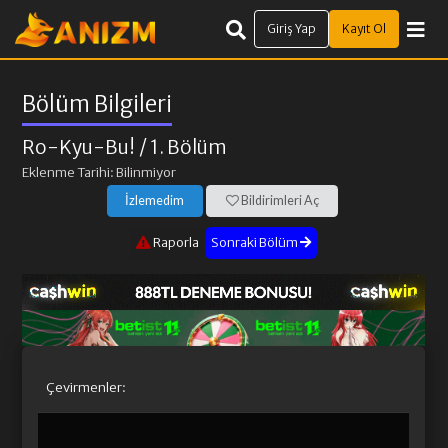
Giriş Yap
Kayıt Ol
Bölüm Bilgileri
Ro-Kyu-Bu!
/ 1. Bölüm
Eklenme Tarihi: Bilinmiyor
İzlemedim
Bildirimleri Aç
Raporla
Sonraki Bölüm
Çevirmenler: