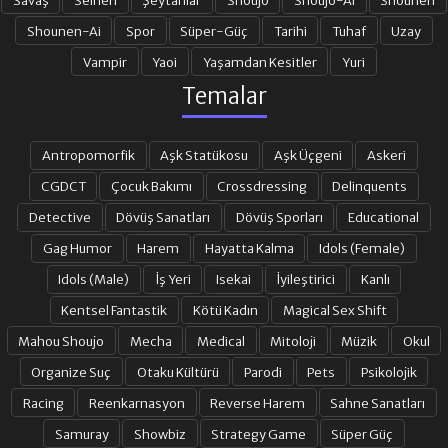
Shounen-Ai
Spor
Süper-Güç
Tarihi
Tuhaf
Uzay
21. BÖLÜM
22. BÖLÜM
Vampir
Yaoi
Yaşamdan Kesitler
Yuri
Temalar
23. BÖLÜM
24. BÖLÜM
Antropomorfik
Aşk Statükosu
Aşk Üçgeni
Askeri
25. BÖLÜM
26. BÖLÜM
CGDCT
Çocuk Bakımı
Crossdressing
Delinquents
Detective
Dövüş Sanatları
Dövüş Sporları
Educational
Gag Humor
Harem
Hayatta Kalma
Idols (Female)
27. BÖLÜM
28. BÖLÜM
Idols (Male)
İş Yeri
Isekai
İyileştirici
Kanlı
Kentsel Fantastik
Kötü Kadın
Magical Sex Shift
29. BÖLÜM
30. BÖLÜM
Mahou Shoujo
Mecha
Medical
Mitoloji
Müzik
Okul
Organize Suç
Otaku Kültürü
Parodi
Pets
Psikolojik
31. BÖLÜM
32. BÖLÜM
Racing
Reenkarnasyon
Reverse Harem
Sahne Sanatları
Samuray
Showbiz
Strategy Game
Süper Güç