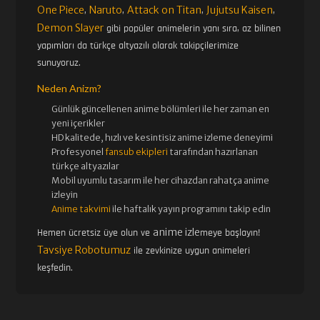
One Piece
Naruto
Attack on Titan
Jujutsu Kaisen
,
,
,
,
Demon Slayer
gibi popüler animelerin yanı sıra, az bilinen
yapımları da türkçe altyazılı olarak takipçilerimize
sunuyoruz.
Neden Anizm?
Günlük güncellenen
anime bölümleri ile her zaman en
yeni içerikler
HD kalitede, hızlı ve kesintisiz
anime izle
me deneyimi
Profesyonel
fansub ekipleri
tarafından hazırlanan
türkçe altyazılar
Mobil uyumlu tasarım ile her cihazdan rahatça anime
izleyin
Anime takvimi
ile haftalık yayın programını takip edin
anime izle
Hemen ücretsiz üye olun ve
meye başlayın!
Tavsiye Robotumuz
ile zevkinize uygun animeleri
keşfedin.