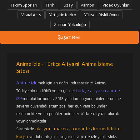
Takım Sporları
Tarihi
Uzay
Vampir
Video Oyunları
33. BÖLÜM
34. BÖLÜM
Visual Arts
Yetişkin Kadro
Yüksek Riskli Oyun
Zaman Yolculuğu
35. BÖLÜM
36. BÖLÜM
Şaşırt Beni
37. BÖLÜM
38. BÖLÜM
Anime İzle - Türkçe Altyazılı Anime İzleme
Sitesi
39. BÖLÜM FINAL
Anime izle
mek için en doğru adrestesiniz! Anizm,
türkçe altyazılı anime
Türkiye'nin en köklü ve en güncel
izle
me platformudur. 2013 yılından bu yana binlerce anime
severin güvendiği sitemizde, her gün yeni bölümler
eklenmekte ve en popüler animeler türkçe altyazılı olarak
yayınlanmaktadır.
aksiyon
macera
romantik
komedi
bilim
Sitemizde
,
,
,
,
kurgu
anime izle
ve daha birçok kategoride
yebilirsiniz.