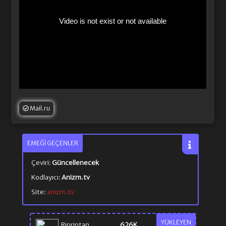
Mail.ru
EMEĞI GEÇENLER
Çeviri:
Güncellenecek
Kodlayıcı:
Anizm.tv
Site:
anizm.tv
YÜKLEYEN
Rinrintan
626K