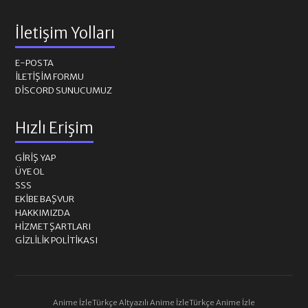
İletişim Yolları
E-POSTA
İLETIŞIM FORMU
DISCORD SUNUCUMUZ
Hızlı Erişim
GIRIŞ YAP
ÜYE OL
SSS
EKIBE BAŞVUR
HAKKIMIZDA
HIZMET ŞARTLARI
GIZLILIK POLITIKASI
Anime İzle
Türkçe Altyazılı Anime İzle
Türkçe Anime İzle