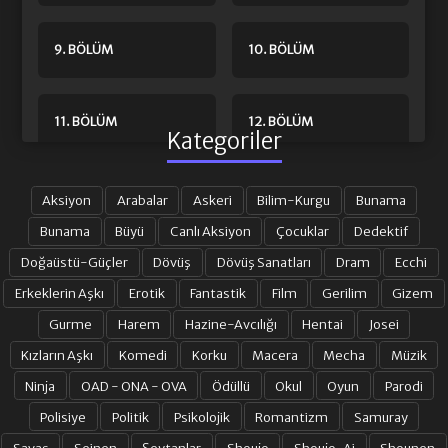
9. BÖLÜM
10. BÖLÜM
11. BÖLÜM
12. BÖLÜM
Kategoriler
13. BÖLÜM
14. BÖLÜM
Aksiyon
Arabalar
Askeri
Bilim-Kurgu
Bunama
Bunama
Büyü
Canlı Aksiyon
Çocuklar
Dedektif
Doğaüstü-Güçler
Dövüş
Dövüş Sanatları
Dram
Ecchi
15. BÖLÜM
16. BÖLÜM
Erkeklerin Aşkı
Erotik
Fantastik
Film
Gerilim
Gizem
Gurme
Harem
Hazine-Avcılığı
Hentai
Josei
17. BÖLÜM
18. BÖLÜM
Kızların Aşkı
Komedi
Korku
Macera
Mecha
Müzik
Ninja
OAD - ONA - OVA
Ödüllü
Okul
Oyun
Parodi
19. BÖLÜM
20. BÖLÜM
Polisiye
Politik
Psikolojik
Romantizm
Samuray
Savaş
Seinen
Şeytanlar
Shoujo
Shoujo-Ai
Shounen