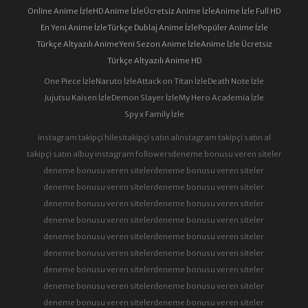
Online Anime İzle
HD Anime İzle
Ücretsiz Anime İzle
Anime İzle Full HD
En Yeni Anime İzle
Türkçe Dublaj Anime İzle
Popüler Anime İzle
Türkçe Altyazılı Anime
Yeni Sezon Anime İzle
Anime İzle Ücretsiz
Türkçe Altyazılı Anime HD
One Piece İzle
Naruto İzle
Attack on Titan İzle
Death Note İzle
Jujutsu Kaisen İzle
Demon Slayer İzle
My Hero Academia İzle
Spy x Family İzle
instagram takipçi hilesi
takipçi satın al
instagram takipçi satın al
takipçi satın al
buy instagram followers
deneme bonusu veren siteler
deneme bonusu veren siteler
deneme bonusu veren siteler
deneme bonusu veren siteler
deneme bonusu veren siteler
deneme bonusu veren siteler
deneme bonusu veren siteler
deneme bonusu veren siteler
deneme bonusu veren siteler
deneme bonusu veren siteler
deneme bonusu veren siteler
deneme bonusu veren siteler
deneme bonusu veren siteler
deneme bonusu veren siteler
deneme bonusu veren siteler
deneme bonusu veren siteler
deneme bonusu veren siteler
deneme bonusu veren siteler
deneme bonusu veren siteler