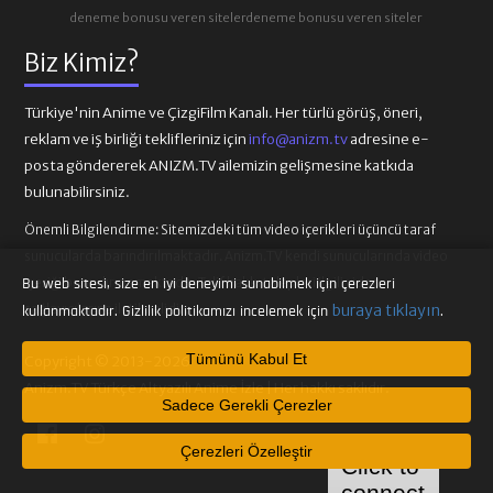
deneme bonusu veren siteler
deneme bonusu veren siteler
Biz Kimiz?
Türkiye'nin Anime ve ÇizgiFilm Kanalı. Her türlü görüş, öneri,
reklam ve iş birliği teklifleriniz için
info@anizm.tv
adresine e-
posta göndererek ANIZM.TV ailemizin gelişmesine katkıda
bulunabilirsiniz.
Önemli Bilgilendirme:
Sitemizdeki tüm video içerikleri üçüncü taraf
sunucularda barındırılmaktadır. Anizm.TV kendi sunucularında video
içeriği barındırmamaktadır. Telif hakkı talepleri ilgili video
Bu web sitesi, size en iyi deneyimi sunabilmek için çerezleri
sağlayıcılarına iletilmelidir.
buraya tıklayın
kullanmaktadır. Gizlilik politikamızı incelemek için
.
Tümünü Kabul Et
Copyright © 2013-2026
Anizm.TV Türkçe Altyazılı Anime İzle | Her hakkı saklıdır.
Sadece Gerekli Çerezler
Çerezleri Özelleştir