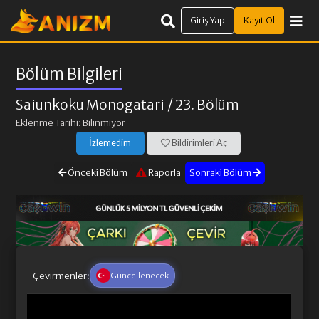
Giriş Yap
Kayıt Ol
Bölüm Bilgileri
Saiunkoku Monogatari
/ 23. Bölüm
Eklenme Tarihi: Bilinmiyor
İzlemedim
Bildirimleri Aç
Önceki Bölüm
Raporla
Sonraki Bölüm
Çevirmenler:
Güncellenecek