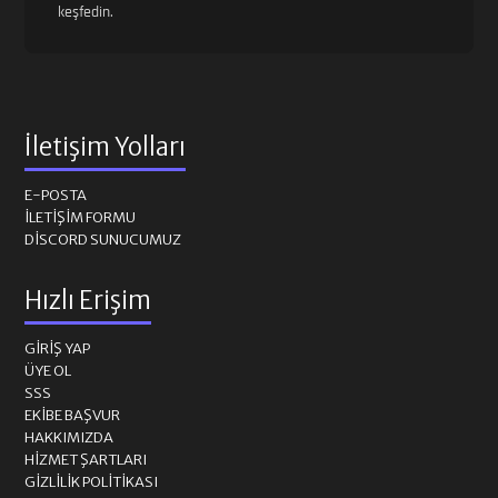
keşfedin.
İletişim Yolları
E-POSTA
İLETIŞIM FORMU
DISCORD SUNUCUMUZ
Hızlı Erişim
GIRIŞ YAP
ÜYE OL
SSS
EKIBE BAŞVUR
HAKKIMIZDA
HIZMET ŞARTLARI
GIZLILIK POLITIKASI