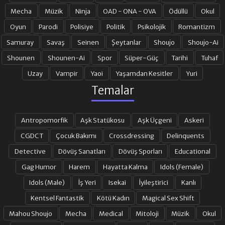
Mecha
Müzik
Ninja
OAD - ONA - OVA
Ödüllü
Okul
19. BÖLÜM
20. BÖLÜM
Oyun
Parodi
Polisiye
Politik
Psikolojik
Romantizm
Samuray
Savaş
Seinen
Şeytanlar
Shoujo
Shoujo-Ai
Shounen
Shounen-Ai
Spor
Süper-Güç
Tarihi
Tuhaf
21. BÖLÜM
22. BÖLÜM
Uzay
Vampir
Yaoi
Yaşamdan Kesitler
Yuri
Temalar
23. BÖLÜM
24. BÖLÜM
Antropomorfik
Aşk Statükosu
Aşk Üçgeni
Askeri
- 25. BÖLÜM
26. BÖLÜM
CGDCT
Çocuk Bakımı
Crossdressing
Delinquents
Detective
Dövüş Sanatları
Dövüş Sporları
Educational
Gag Humor
Harem
Hayatta Kalma
Idols (Female)
27. BÖLÜM
28. BÖLÜM
Idols (Male)
İş Yeri
Isekai
İyileştirici
Kanlı
Kentsel Fantastik
Kötü Kadın
Magical Sex Shift
29. BÖLÜM
30. BÖLÜM
Mahou Shoujo
Mecha
Medical
Mitoloji
Müzik
Okul