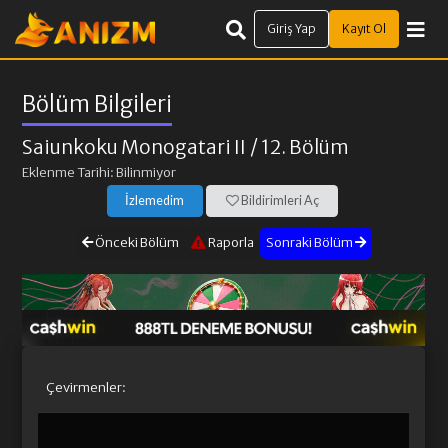
Giriş Yap
Kayıt Ol
Bölüm Bilgileri
Saiunkoku Monogatari II
/ 12. Bölüm
Eklenme Tarihi: Bilinmiyor
İzlemedim
Bildirimleri Aç
Önceki Bölüm
Raporla
Sonraki Bölüm
Çevirmenler: