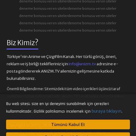
deneme bonusu veren siteler
deneme bonusu veren siteler
deneme bonusu veren siteler
deneme bonusu veren siteler
deneme bonusu veren siteler
deneme bonusu veren siteler
deneme bonusu veren siteler
deneme bonusu veren siteler
deneme bonusu veren siteler
deneme bonusu veren siteler
Biz Kimiz?
Türkiye'nin Anime ve ÇizgiFilm Kanalı. Her türlü görüş, öneri,
reklam ve iş birliği teklifleriniz için
info@anizm.tv
adresine e-
posta göndererek ANIZM.TV ailemizin gelişmesine katkıda
bulunabilirsiniz.
Önemli Bilgilendirme:
Sitemizdeki tüm video içerikleri üçüncü taraf
sunucularda barındırılmaktadır. Anizm.TV kendi sunucularında video
içeriği barındırmamaktadır. Telif hakkı talepleri ilgili video
Bu web sitesi, size en iyi deneyimi sunabilmek için çerezleri
sağlayıcılarına iletilmelidir.
buraya tıklayın
kullanmaktadır. Gizlilik politikamızı incelemek için
.
Tümünü Kabul Et
Copyright © 2013-2026
Anizm.TV Türkçe Altyazılı Anime İzle | Her hakkı saklıdır.