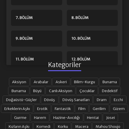
7. BÖLÜM
8. BÖLÜM
9. BÖLÜM
10. BÖLÜM
11. BÖLÜM
12. BÖLÜM
Kategoriler
13. BÖLÜM
14. BÖLÜM
Aksiyon
Arabalar
Askeri
Bilim-Kurgu
Bunama
Bunama
Büyü
Canlı Aksiyon
Çocuklar
Dedektif
Doğaüstü-Güçler
Dövüş
Dövüş Sanatları
Dram
Ecchi
15. BÖLÜM
16. BÖLÜM
Erkeklerin Aşkı
Erotik
Fantastik
Film
Gerilim
Gizem
Gurme
Harem
Hazine-Avcılığı
Hentai
Josei
17. BÖLÜM
18. BÖLÜM
Kızların Aşkı
Komedi
Korku
Macera
Mahou Shoujo