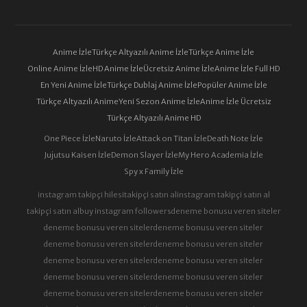
Anime İzle
Türkçe Altyazılı Anime İzle
Türkçe Anime İzle
Online Anime İzle
HD Anime İzle
Ücretsiz Anime İzle
Anime İzle Full HD
En Yeni Anime İzle
Türkçe Dublaj Anime İzle
Popüler Anime İzle
Türkçe Altyazılı Anime
Yeni Sezon Anime İzle
Anime İzle Ücretsiz
Türkçe Altyazılı Anime HD
One Piece İzle
Naruto İzle
Attack on Titan İzle
Death Note İzle
Jujutsu Kaisen İzle
Demon Slayer İzle
My Hero Academia İzle
Spy x Family İzle
instagram takipçi hilesi
takipçi satın al
instagram takipçi satın al
takipçi satın al
buy instagram followers
deneme bonusu veren siteler
deneme bonusu veren siteler
deneme bonusu veren siteler
deneme bonusu veren siteler
deneme bonusu veren siteler
deneme bonusu veren siteler
deneme bonusu veren siteler
deneme bonusu veren siteler
deneme bonusu veren siteler
deneme bonusu veren siteler
deneme bonusu veren siteler