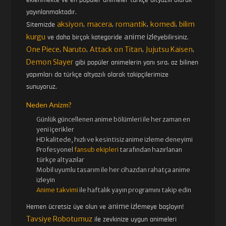
yayınlanmaktadır.
aksiyon
macera
romantik
komedi
bilim
Sitemizde
,
,
,
,
kurgu
anime izle
ve daha birçok kategoride
yebilirsiniz.
One Piece
Naruto
Attack on Titan
Jujutsu Kaisen
,
,
,
,
Demon Slayer
gibi popüler animelerin yanı sıra, az bilinen
yapımları da türkçe altyazılı olarak takipçilerimize
sunuyoruz.
Neden Anizm?
Günlük güncellenen
anime bölümleri ile her zaman en
yeni içerikler
HD kalitede, hızlı ve kesintisiz
anime izle
me deneyimi
Profesyonel
fansub ekipleri
tarafından hazırlanan
türkçe altyazılar
Mobil uyumlu tasarım ile her cihazdan rahatça anime
izleyin
Anime takvimi
ile haftalık yayın programını takip edin
anime izle
Hemen ücretsiz üye olun ve
meye başlayın!
Tavsiye Robotumuz
ile zevkinize uygun animeleri