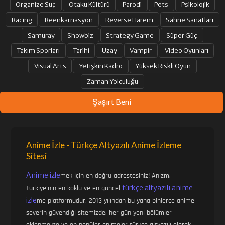
Organize Suç
Otaku Kültürü
Parodi
Pets
Psikolojik
31. BÖLÜM
32. BÖLÜM
Racing
Reenkarnasyon
Reverse Harem
Sahne Sanatları
Samuray
Showbiz
Strategy Game
Süper Güç
Takım Sporları
Tarihi
Uzay
Vampir
Video Oyunları
33. BÖLÜM
34. BÖLÜM
Visual Arts
Yetişkin Kadro
Yüksek Riskli Oyun
Zaman Yolculuğu
35. BÖLÜM
36. BÖLÜM
Şaşırt Beni
37. BÖLÜM
38. BÖLÜM
Anime İzle - Türkçe Altyazılı Anime İzleme
Sitesi
39. BÖLÜM FINAL
Anime izle
mek için en doğru adrestesiniz! Anizm,
türkçe altyazılı anime
Türkiye'nin en köklü ve en güncel
izle
me platformudur. 2013 yılından bu yana binlerce anime
severin güvendiği sitemizde, her gün yeni bölümler
eklenmekte ve en popüler animeler türkçe altyazılı olarak