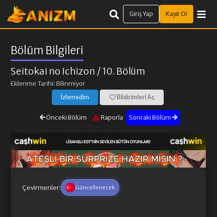
Giriş Yap
Kayıt Ol
Bölüm Bilgileri
Seitokai no Ichizon
/ 10. Bölüm
Eklenme Tarihi: Bilinmiyor
İzlemedim
Bildirimleri Aç
Önceki Bölüm
Raporla
Sonraki Bölüm
Çevirmenler:
Güncellenecek