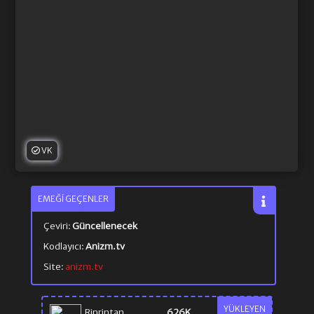
VK
EMEĞI GEÇENLER
Çeviri:
Güncellenecek
Kodlayıcı:
Anizm.tv
Site:
anizm.tv
YÜKLEYEN
Rinrintan
626K