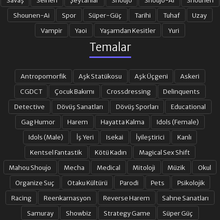
Shounen-Ai
Spor
Süper-Güç
Tarihi
Tuhaf
Uzay
Vampir
Yaoi
Yaşamdan Kesitler
Yuri
Temalar
Antropomorfik
Aşk Statükosu
Aşk Üçgeni
Askeri
CGDCT
Çocuk Bakımı
Crossdressing
Delinquents
Detective
Dövüş Sanatları
Dövüş Sporları
Educational
Gag Humor
Harem
Hayatta Kalma
Idols (Female)
Idols (Male)
İş Yeri
Isekai
İyileştirici
Kanlı
Kentsel Fantastik
Kötü Kadın
Magical Sex Shift
Mahou Shoujo
Mecha
Medical
Mitoloji
Müzik
Okul
Organize Suç
Otaku Kültürü
Parodi
Pets
Psikolojik
Racing
Reenkarnasyon
Reverse Harem
Sahne Sanatları
Samuray
Showbiz
Strategy Game
Süper Güç