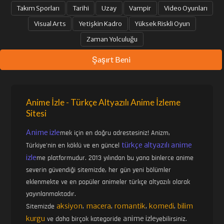
Takım Sporları
Tarihi
Uzay
Vampir
Video Oyunları
Visual Arts
Yetişkin Kadro
Yüksek Riskli Oyun
Zaman Yolculuğu
Şaşırt Beni
Anime İzle - Türkçe Altyazılı Anime İzleme
Sitesi
Anime izle
mek için en doğru adrestesiniz! Anizm,
türkçe altyazılı anime
Türkiye'nin en köklü ve en güncel
izle
me platformudur. 2013 yılından bu yana binlerce anime
severin güvendiği sitemizde, her gün yeni bölümler
eklenmekte ve en popüler animeler türkçe altyazılı olarak
yayınlanmaktadır.
aksiyon
macera
romantik
komedi
bilim
Sitemizde
,
,
,
,
kurgu
anime izle
ve daha birçok kategoride
yebilirsiniz.