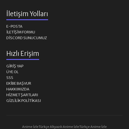
İletişim Yolları
E-POSTA
İLETIŞIM FORMU
DISCORD SUNUCUMUZ
Hızlı Erişim
GIRIŞ YAP
ÜYE OL
SSS
EKIBE BAŞVUR
HAKKIMIZDA
HIZMET ŞARTLARI
GIZLILIK POLITIKASI
Anime İzle
Türkçe Altyazılı Anime İzle
Türkçe Anime İzle