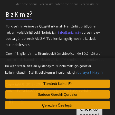
deneme bonusu veren siteler
deneme bonusu veren siteler
Biz Kimiz?
Türkiye'nin Anime ve ÇizgiFilm Kanalı. Her türlü görüş, öneri,
reklam ve iş birliği teklifleriniz için
info@anizm.tv
adresine e-
posta göndererek ANIZM.TV ailemizin gelişmesine katkıda
bulunabilirsiniz.
Önemli Bilgilendirme:
Sitemizdeki tüm video içerikleri üçüncü taraf
sunucularda barındırılmaktadır. Anizm.TV kendi sunucularında video
içeriği barındırmamaktadır. Telif hakkı talepleri ilgili video
Bu web sitesi, size en iyi deneyimi sunabilmek için çerezleri
sağlayıcılarına iletilmelidir.
buraya tıklayın
kullanmaktadır. Gizlilik politikamızı incelemek için
.
Tümünü Kabul Et
Copyright © 2013-2026
Anizm.TV Türkçe Altyazılı Anime İzle | Her hakkı saklıdır.
Sadece Gerekli Çerezler
Çerezleri Özelleştir