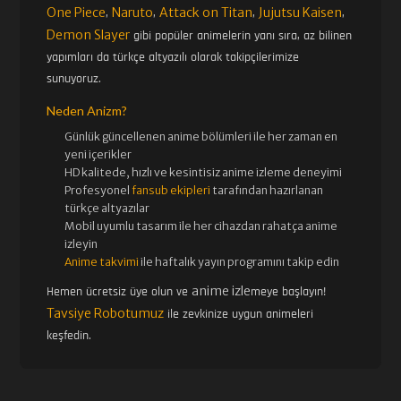
One Piece
Naruto
Attack on Titan
Jujutsu Kaisen
,
,
,
,
Demon Slayer
gibi popüler animelerin yanı sıra, az bilinen
yapımları da türkçe altyazılı olarak takipçilerimize
sunuyoruz.
Neden Anizm?
Günlük güncellenen
anime bölümleri ile her zaman en
yeni içerikler
HD kalitede, hızlı ve kesintisiz
anime izle
me deneyimi
Profesyonel
fansub ekipleri
tarafından hazırlanan
türkçe altyazılar
Mobil uyumlu tasarım ile her cihazdan rahatça anime
izleyin
Anime takvimi
ile haftalık yayın programını takip edin
anime izle
Hemen ücretsiz üye olun ve
meye başlayın!
Tavsiye Robotumuz
ile zevkinize uygun animeleri
keşfedin.