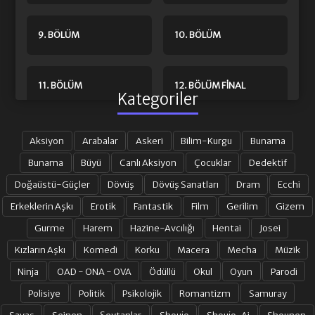
9. BÖLÜM
10. BÖLÜM
11. BÖLÜM
12. BÖLÜM FINAL
Kategoriler
Aksiyon
Arabalar
Askeri
Bilim-Kurgu
Bunama
Bunama
Büyü
Canlı Aksiyon
Çocuklar
Dedektif
Doğaüstü-Güçler
Dövüş
Dövüş Sanatları
Dram
Ecchi
Erkeklerin Aşkı
Erotik
Fantastik
Film
Gerilim
Gizem
Gurme
Harem
Hazine-Avcılığı
Hentai
Josei
Kızların Aşkı
Komedi
Korku
Macera
Mecha
Müzik
Ninja
OAD - ONA - OVA
Ödüllü
Okul
Oyun
Parodi
Polisiye
Politik
Psikolojik
Romantizm
Samuray
Savaş
Seinen
Şeytanlar
Shoujo
Shoujo-Ai
Shounen