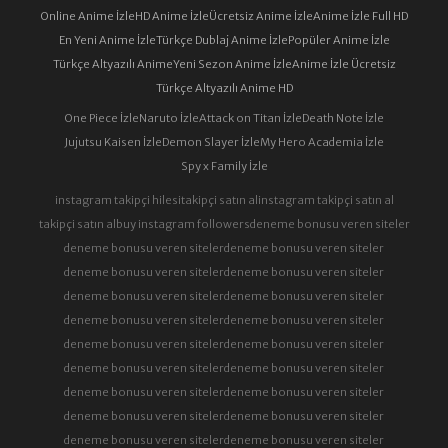
Online Anime İzle
HD Anime İzle
Ücretsiz Anime İzle
Anime İzle Full HD
En Yeni Anime İzle
Türkçe Dublaj Anime İzle
Popüler Anime İzle
Türkçe Altyazılı Anime
Yeni Sezon Anime İzle
Anime İzle Ücretsiz
Türkçe Altyazılı Anime HD
One Piece İzle
Naruto İzle
Attack on Titan İzle
Death Note İzle
Jujutsu Kaisen İzle
Demon Slayer İzle
My Hero Academia İzle
Spy x Family İzle
instagram takipçi hilesi
takipçi satın al
instagram takipçi satın al
takipçi satın al
buy instagram followers
deneme bonusu veren siteler
deneme bonusu veren siteler
deneme bonusu veren siteler
deneme bonusu veren siteler
deneme bonusu veren siteler
deneme bonusu veren siteler
deneme bonusu veren siteler
deneme bonusu veren siteler
deneme bonusu veren siteler
deneme bonusu veren siteler
deneme bonusu veren siteler
deneme bonusu veren siteler
deneme bonusu veren siteler
deneme bonusu veren siteler
deneme bonusu veren siteler
deneme bonusu veren siteler
deneme bonusu veren siteler
deneme bonusu veren siteler
deneme bonusu veren siteler