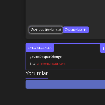
Aincrad (Reklamsız)
Odnoklassniki
EMEĞI GEÇENLER
Çeviri:
DespairOfAngel
Site:
animemangatr.com
Yorumlar