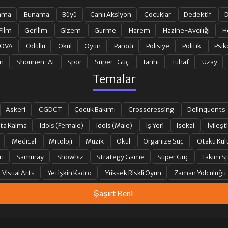
ama
Bunama
Büyü
Canlı Aksiyon
Çocuklar
Dedektif
D
Film
Gerilim
Gizem
Gurme
Harem
Hazine-Avcılığı
H
 OVA
Ödüllü
Okul
Oyun
Parodi
Polisiye
Politik
Psik
n
Shounen-Ai
Spor
Süper-Güç
Tarihi
Tuhaf
Uzay
Temalar
Askeri
CGDCT
Çocuk Bakımı
Crossdressing
Delinquents
ta Kalma
Idols (Female)
Idols (Male)
İş Yeri
Isekai
İyileşti
Medical
Mitoloji
Müzik
Okul
Organize Suç
Otaku Kül
rı
Samuray
Showbiz
Strategy Game
Süper Güç
Takım Sp
Visual Arts
Yetişkin Kadro
Yüksek Riskli Oyun
Zaman Yolculuğu
Şaşırt Beni