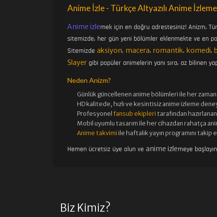
Anime İzle - Türkçe Altyazılı Anime İzleme
Anime izle
mek için en doğru adrestesiniz! Anizm, Tü
sitemizde, her gün yeni bölümler eklenmekte ve en pop
aksiyon
macera
romantik
komedi
Sitemizde
,
,
,
,
Slayer
gibi popüler animelerin yanı sıra, az bilinen yap
Neden Anizm?
Günlük güncellenen
anime bölümleri ile her zaman 
HD kalitede, hızlı ve kesintisiz
anime izle
me deney
Profesyonel
fansub ekipleri
tarafından hazırlanan 
Mobil uyumlu tasarım ile her cihazdan rahatça ani
Anime takvimi
ile haftalık yayın programını takip 
anime izle
Hemen ücretsiz üye olun ve
meye başlayı
Biz Kimiz?