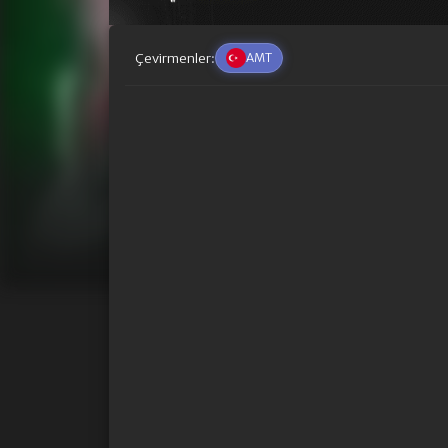
Çevirmenler:
AMT