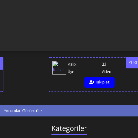
YÜKL
Kalix
23
Üye
Video
Takip et
Yorumları Görüntüle
Kategoriler