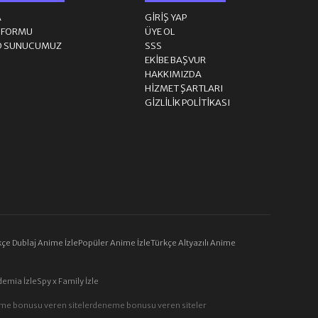
A
GIRIŞ YAP
M FORMU
ÜYE OL
D SUNUCUMUZ
SSS
EKIBE BAŞVUR
HAKKIMIZDA
HIZMET ŞARTLARI
GIZLILIK POLITIKASI
çe Dublaj Anime İzle
Popüler Anime İzle
Türkçe Altyazılı Anime
emia İzle
Spy x Family İzle
me bonusu veren siteler
deneme bonusu veren siteler