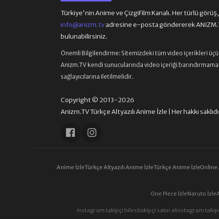
Türkiye'nin Anime ve ÇizgiFilm Kanalı. Her türlü görüş, ön
info@anizm.tv
adresine e-posta göndererek ANIZM.TV
bulunabilirsiniz.
Önemli Bilgilendirme:
Sitemizdeki tüm video içerikleri üç
Anizm.TV kendi sunucularında video içeriği barındırmamaktad
sağlayıcılarına iletilmelidir.
Copyright © 2013-2026
Anizm.TV Türkçe Altyazılı Anime İzle | Her hakkı saklıdı
Anime İzle
Türkçe Altyazılı Anime İzle
Türkçe Anime İzle
Online
One Piece İzle
Naruto İzle
instagram takipçi hilesi
takipçi satın al
instagram takipç