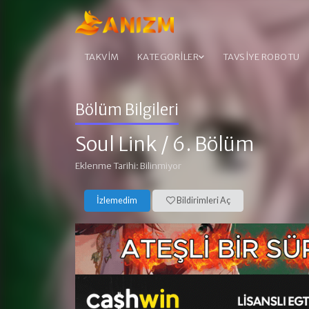
TAKVİM
KATEGORİLER
TAVSİYE ROBOTU
Bölüm Bilgileri
Soul Link
/ 6. Bölüm
Eklenme Tarihi: Bilinmiyor
İzlemedim
Bildirimleri Aç