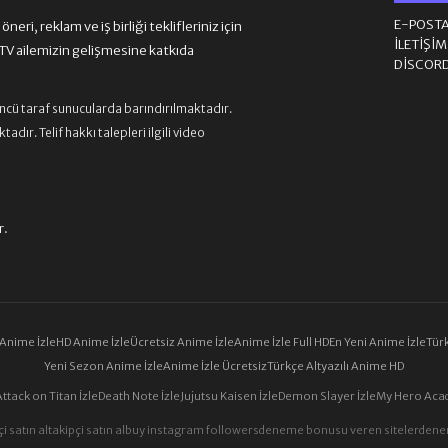
E-POST
eri, reklam ve iş birliği teklifleriniz için
İLETIŞI
 ailemizin gelişmesine katkıda
DISCOR
üncü taraf sunucularda barındırılmaktadır.
ır. Telif hakkı talepleri ilgili video
r.
 Anime İzle
HD Anime İzle
Ücretsiz Anime İzle
Anime İzle Full HD
En Yeni Anime İzle
Türk
Yeni Sezon Anime İzle
Anime İzle Ücretsiz
Türkçe Altyazılı Anime HD
Attack on Titan İzle
Death Note İzle
Jujutsu Kaisen İzle
Demon Slayer İzle
My Hero Acad
i satın al
takipçi satın al
buy instagram followers
deneme bonusu veren siteler
dene