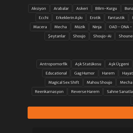
Aksiyon
Arabalar
Askeri
Bilim-Kurgu
Bun
Ecchi
Erkeklerin Aşkı
Erotik
Fantastik
Macera
Mecha
Müzik
Ninja
OAD - ONA -
Şeytanlar
Shoujo
Shoujo-Ai
Shoune
Antropomorfik
Aşk Statükosu
Aşk Üçgeni
Educational
Gag Humor
Harem
Hayat
Magical Sex Shift
Mahou Shoujo
Mecha
Reenkarnasyon
Reverse Harem
Sahne Sanatla