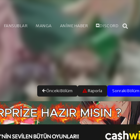
FANSUBLAR
MANGA
ANİME HABER
DISCORD
Önceki Bölüm
Raporla
Sonraki Bölüm