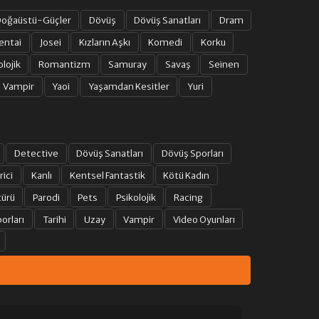
oğaüstü-Güçler
Dövüş
Dövüş Sanatları
Dram
entai
Josei
Kızların Aşkı
Komedi
Korku
olojik
Romantizm
Samuray
Savaş
Seinen
Vampir
Yaoi
Yaşamdan Kesitler
Yuri
Detective
Dövüş Sanatları
Dövüş Sporları
rici
Kanlı
Kentsel Fantastik
Kötü Kadın
türü
Parodi
Pets
Psikolojik
Racing
orları
Tarihi
Uzay
Vampir
Video Oyunları