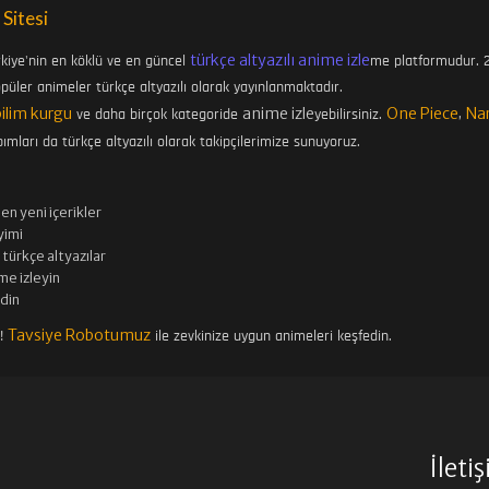
 Sitesi
türkçe altyazılı anime izle
rkiye'nin en köklü ve en güncel
me platformudur. 2
üler animeler türkçe altyazılı olarak yayınlanmaktadır.
bilim kurgu
anime izle
One Piece
Na
ve daha birçok kategoride
yebilirsiniz.
,
ımları da türkçe altyazılı olarak takipçilerimize sunuyoruz.
en yeni içerikler
imi
türkçe altyazılar
me izleyin
edin
Tavsiye Robotumuz
n!
ile zevkinize uygun animeleri keşfedin.
İleti