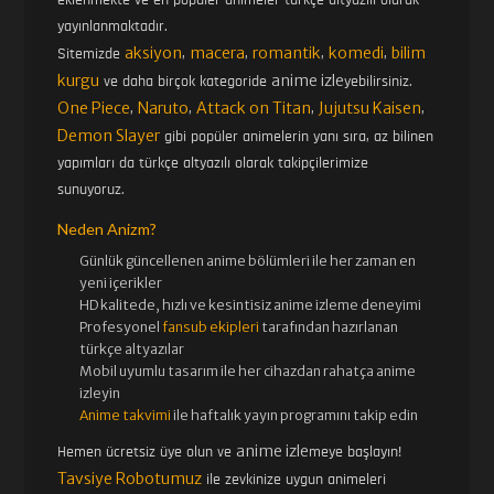
yayınlanmaktadır.
aksiyon
macera
romantik
komedi
bilim
Sitemizde
,
,
,
,
kurgu
anime izle
ve daha birçok kategoride
yebilirsiniz.
One Piece
Naruto
Attack on Titan
Jujutsu Kaisen
,
,
,
,
Demon Slayer
gibi popüler animelerin yanı sıra, az bilinen
yapımları da türkçe altyazılı olarak takipçilerimize
sunuyoruz.
Neden Anizm?
Günlük güncellenen
anime bölümleri ile her zaman en
yeni içerikler
HD kalitede, hızlı ve kesintisiz
anime izle
me deneyimi
Profesyonel
fansub ekipleri
tarafından hazırlanan
türkçe altyazılar
Mobil uyumlu tasarım ile her cihazdan rahatça anime
izleyin
Anime takvimi
ile haftalık yayın programını takip edin
anime izle
Hemen ücretsiz üye olun ve
meye başlayın!
Tavsiye Robotumuz
ile zevkinize uygun animeleri