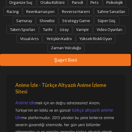
Organize Suç
Otaku Kültürü
Parodi
Pets
Psikolojik
Racing
Reenkarnasyon
Reverse Harem
Sahne Sanatları
Samuray
Showbiz
Strategy Game
Süper Güç
Takım Sporları
Tarihi
Uzay
Vampir
Video Oyunları
Visual Arts
Yetişkin Kadro
Yüksek Riskli Oyun
Zaman Yolculuğu
Şaşırt Beni
Anime İzle - Türkçe Altyazılı Anime İzleme
Sitesi
Anime izle
mek için en doğru adrestesiniz! Anizm,
türkçe altyazılı anime
Türkiye'nin en köklü ve en güncel
izle
me platformudur. 2013 yılından bu yana binlerce anime
severin güvendiği sitemizde, her gün yeni bölümler
eklenmekte ve en popüler animeler türkçe altyazılı olarak