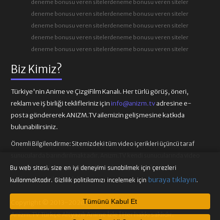
deneme bonusu veren siteler
deneme bonusu veren siteler
deneme bonusu veren siteler
deneme bonusu veren siteler
deneme bonusu veren siteler
deneme bonusu veren siteler
deneme bonusu veren siteler
deneme bonusu veren siteler
deneme bonusu veren siteler
deneme bonusu veren siteler
Biz Kimiz?
Türkiye'nin Anime ve ÇizgiFilm Kanalı. Her türlü görüş, öneri,
reklam ve iş birliği teklifleriniz için
info@anizm.tv
adresine e-
posta göndererek ANIZM.TV ailemizin gelişmesine katkıda
bulunabilirsiniz.
Önemli Bilgilendirme:
Sitemizdeki tüm video içerikleri üçüncü taraf
sunucularda barındırılmaktadır. Anizm.TV kendi sunucularında video
içeriği barındırmamaktadır. Telif hakkı talepleri ilgili video
Bu web sitesi, size en iyi deneyimi sunabilmek için çerezleri
sağlayıcılarına iletilmelidir.
buraya tıklayın
kullanmaktadır. Gizlilik politikamızı incelemek için
.
Tümünü Kabul Et
Copyright © 2013-2026
Anizm.TV Türkçe Altyazılı Anime İzle | Her hakkı saklıdır.