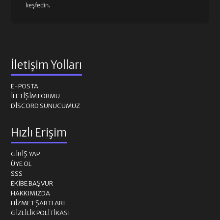
keşfedin.
İletişim Yolları
E-POSTA
İLETIŞIM FORMU
DISCORD SUNUCUMUZ
Hızlı Erişim
GIRIŞ YAP
ÜYE OL
SSS
EKIBE BAŞVUR
HAKKIMIZDA
HIZMET ŞARTLARI
GIZLILIK POLITIKASI