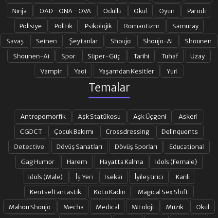
Ninja
OAD - ONA - OVA
Ödüllü
Okul
Oyun
Parodi
Polisiye
Politik
Psikolojik
Romantizm
Samuray
Savaş
Seinen
Şeytanlar
Shoujo
Shoujo-Ai
Shounen
Shounen-Ai
Spor
Süper-Güç
Tarihi
Tuhaf
Uzay
Vampir
Yaoi
Yaşamdan Kesitler
Yuri
Temalar
Antropomorfik
Aşk Statükosu
Aşk Üçgeni
Askeri
CGDCT
Çocuk Bakımı
Crossdressing
Delinquents
Detective
Dövüş Sanatları
Dövüş Sporları
Educational
Gag Humor
Harem
Hayatta Kalma
Idols (Female)
Idols (Male)
İş Yeri
Isekai
İyileştirici
Kanlı
Kentsel Fantastik
Kötü Kadın
Magical Sex Shift
Mahou Shoujo
Mecha
Medical
Mitoloji
Müzik
Okul