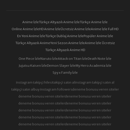
Anime İzle
Türkçe Altyazılı Anime İzle
Türkçe Anime İzle
Online Anime İzle
HD Anime İzle
Ücretsiz Anime İzle
Anime İzle Full HD
En Yeni Anime İzle
Türkçe Dublaj Anime İzle
Popüler Anime İzle
Türkçe Altyazılı Anime
Yeni Sezon Anime İzle
Anime İzle Ücretsiz
Türkçe Altyazılı Anime HD
One Piece İzle
Naruto İzle
Attack on Titan İzle
Death Note İzle
Jujutsu Kaisen İzle
Demon Slayer İzle
My Hero Academia İzle
Spy x Family İzle
instagram takipçi hilesi
takipçi satın al
instagram takipçi satın al
takipçi satın al
buy instagram followers
deneme bonusu veren siteler
deneme bonusu veren siteler
deneme bonusu veren siteler
deneme bonusu veren siteler
deneme bonusu veren siteler
deneme bonusu veren siteler
deneme bonusu veren siteler
deneme bonusu veren siteler
deneme bonusu veren siteler
deneme bonusu veren siteler
deneme bonusu veren siteler