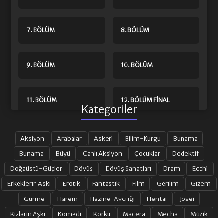
7. BÖLÜM
8. BÖLÜM
9. BÖLÜM
10. BÖLÜM
11. BÖLÜM
12. BÖLÜM FINAL
Kategoriler
OVA 1
Aksiyon
Arabalar
Askeri
Bilim-Kurgu
Bunama
Bunama
Büyü
Canlı Aksiyon
Çocuklar
Dedektif
Doğaüstü-Güçler
Dövüş
Dövüş Sanatları
Dram
Ecchi
Erkeklerin Aşkı
Erotik
Fantastik
Film
Gerilim
Gizem
Gurme
Harem
Hazine-Avcılığı
Hentai
Josei
Kızların Aşkı
Komedi
Korku
Macera
Mecha
Müzik