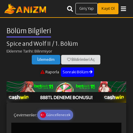
Giriş Yap
Kayıt Ol
Bölüm Bilgileri
Spice and Wolf II
/ 1. Bölüm
Eklenme Tarihi: Bilinmiyor
İzlemedim
Bildirimleri Aç
Raporla
Sonraki Bölüm
Çevirmenler:
Güncellenecek